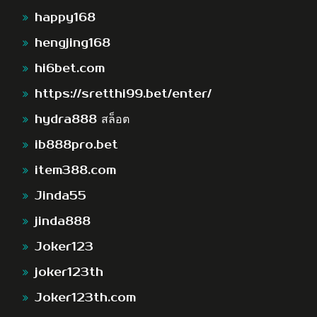
happy168
hengjing168
hi6bet.com
https://sretthi99.bet/enter/
hydra888 สล็อต
ib888pro.bet
item388.com
Jinda55
jinda888
Joker123
joker123th
Joker123th.com