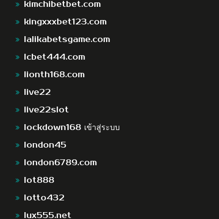
kimchibetbet.com
kingxxxbet123.com
lalikabetsgame.com
lcbet444.com
lionth168.com
live22
live22slot
lockdown168 เข้าสู่ระบบ
london45
london6789.com
lot888
lotto432
lux555.net