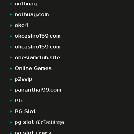
no1huay
no1huay.com
okc4
okcasino159.com
okcasino159.com
onesiamclub.site
Online Games
p2vvip
pananthai99.com
PG
PG Slot
pg slot เปิดใหม่ล่าสุด
pg slot เว็บตรง