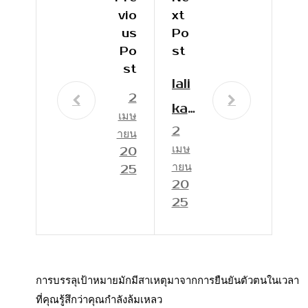
Vio
Xt
Us
Po
Po
St
St
lali
2
ka
เมษ
2
be
ายน
เมษ
20
t
ายน
25
24
20
25
No
ve
mb
การบรรลุเป้าหมายมักมีสาเหตุมาจากการยืนยันตัวตนในเวลา
er
ที่คุณรู้สึกว่าคุณกำลังล้มเหลว
lali