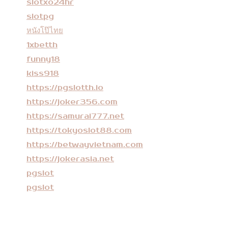
slotxo24hr
ทุก
slotpg
อย่า
หนังโป๊ไทย
1xbetth
งกด
funny18
รับ
kiss918
เอง
https://pgslotth.io
ได้
https://joker356.com
https://samurai777.net
เลย
https://tokyoslot88.com
ถอน
https://betwayvietnam.com
ล้าน
https://jokerasia.net
pgslot
ก็ได้
pgslot
To
p