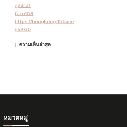
ดูหนังฟรี
faro168
https://hongkong456.me
slot66
ความเห็นล่าสุด
หมวดหมู่