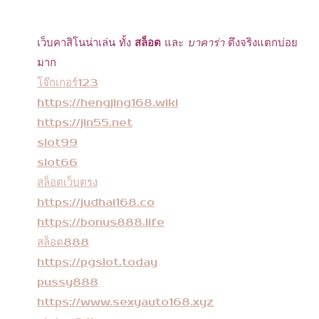
ka
เว็บคาสิโนน่าเล่น ทั้ง
สล็อต
และ
บาคาร่า
ตึงจริงแตกบ่อย
be
มาก
t
โจ๊กเกอร์123
เข้า
https://hengjing168.wiki
https://jin55.net
สู่
slot99
ระบ
slot66
บ ยู
สล็อตเว็บตรง
https://judhai168.co
ส
https://bonus888.life
เดีย
สล็อต888
ว
https://pgslot.today
เล่น
pussy888
https://www.sexyauto168.xyz
ได้