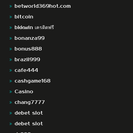
betworld369hot.com
bitcoin
bkkwin เครดิตฟรี
bonanza99
bonus888
brazil999
cafe444
cashgame168
Casino
chang7777
debet slot
debet slot