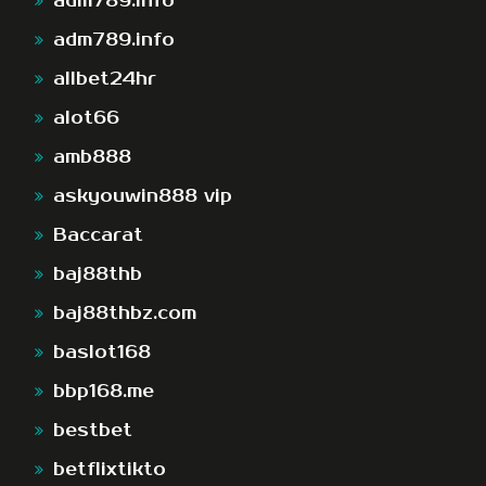
adm789.info
adm789.info
allbet24hr
alot66
amb888
askyouwin888 vip
Baccarat
baj88thb
baj88thbz.com
baslot168
bbp168.me
bestbet
betflixtikto