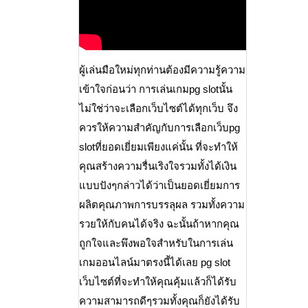
ผู้เล่นมือใหม่ทุกท่านต้องมีความรู้ความ
เข้าใจก่อนว่า การเล่นเกมpg slotนั้น
ไม่ใช่ว่าจะเลือกเว็บไซต์ได้ทุกเว็บ จึง
ควรให้ความสำคัญกับการเลือกเว็บpg
slotที่ยอดเยี่ยมเพียงแค่นั้น ที่จะทำให้
คุณสร้างความรื่นเริงใจรวมทั้งได้เงิน
แบบปังๆกล่าวได้ว่าเป็นยอดเยี่ยมการ
ผลิตคุณภาพการบรรลุผล รวมทั้งความ
รวยให้กับคนได้จริง ฉะนั้นถ้าหากคุณ
ถูกใจและพึงพอใจสำหรับในการเล่น
เกมออนไลน์มาตรงนี้ได้เลย pg slot
เว็บไซต์ที่จะทำให้คุณคุ้มแล้วก็ได้รับ
ความสามารถดีๆรวมทั้งคุณก็ยังได้รับ