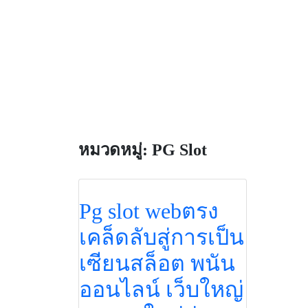
หมวดหมู่:
PG Slot
Pg slot webตรง
เคล็ดลับสู่การเป็น
เซียนสล็อต พนัน
ออนไลน์ เว็บใหญ่