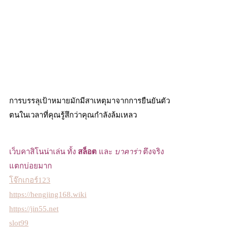
การบรรลุเป้าหมายมักมีสาเหตุมาจากการยืนยันตัว
ตนในเวลาที่คุณรู้สึกว่าคุณกำลังล้มเหลว
เว็บคาสิโนน่าเล่น ทั้ง
สล็อต
และ
บาคาร่า
ตึงจริง
แตกบ่อยมาก
โจ๊กเกอร์123
https://hengjing168.wiki
https://jin55.net
slot99