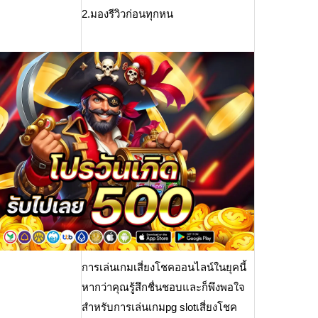
2.มองรีวิวก่อนทุกหน
การเล่นเกมเสี่ยงโชคออนไลน์ในยุคนี้
หากว่าคุณรู้สึกชื่นชอบและก็พึงพอใจ
สำหรับการเล่นเกมpg slotเสี่ยงโชค