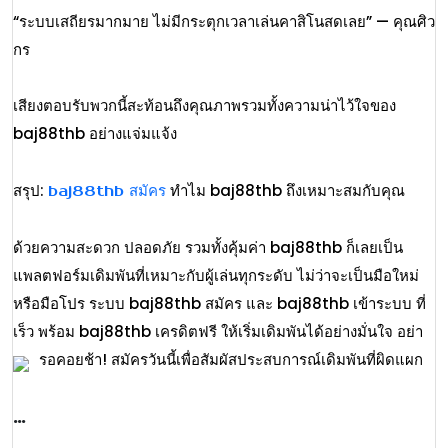
“ระบบเสถียรมากมาย ไม่มีกระตุกเวลาเล่นคาสิโนสดเลย” — คุณศิว
กร
เสียงตอบรับพวกนี้สะท้อนถึงคุณภาพรวมทั้งความน่าไว้ใจของ
baj88thb อย่างแจ่มแจ้ง
สรุป:
ทำไม baj88thb ถึงเหมาะสมกับคุณ
baj88thb สมัคร
ด้วยความสะดวก ปลอดภัย รวมทั้งคุ้มค่า baj88thb ก็เลยเป็น
แพลตฟอร์มเดิมพันที่เหมาะกับผู้เล่นทุกระดับ ไม่ว่าจะเป็นมือใหม่
หรือมือโปร ระบบ baj88thb สมัคร และ baj88thb เข้าระบบ ที่
เร็ว พร้อม baj88thb เครดิตฟรี ให้เริ่มเดิมพันได้อย่างมั่นใจ อย่า
รอคอยช้า! สมัครวันนี้เพื่อสัมผัสประสบการณ์เดิมพันที่ผิดแผก
…