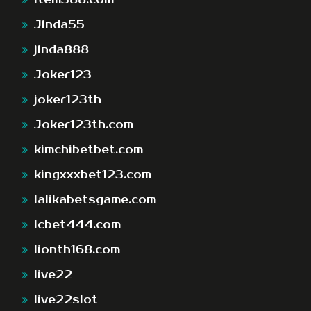
Jinda55
jinda888
Joker123
joker123th
Joker123th.com
kimchibetbet.com
kingxxxbet123.com
lalikabetsgame.com
lcbet444.com
lionth168.com
live22
live22slot