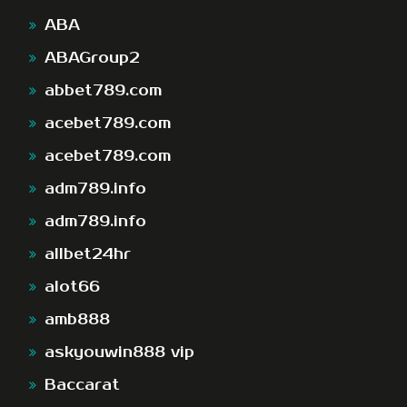
ABA
ABAGroup2
abbet789.com
acebet789.com
acebet789.com
adm789.info
adm789.info
allbet24hr
alot66
amb888
askyouwin888 vip
Baccarat