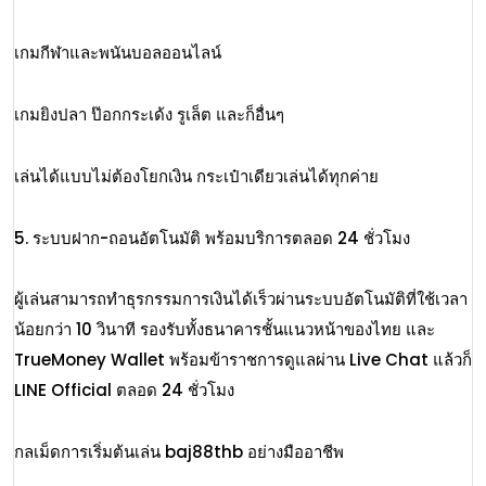
เกมกีฬาและพนันบอลออนไลน์
เกมยิงปลา ป๊อกกระเด้ง รูเล็ต และก็อื่นๆ
เล่นได้แบบไม่ต้องโยกเงิน กระเป๋าเดียวเล่นได้ทุกค่าย
5. ระบบฝาก-ถอนอัตโนมัติ พร้อมบริการตลอด 24 ชั่วโมง
ผู้เล่นสามารถทำธุรกรรมการเงินได้เร็วผ่านระบบอัตโนมัติที่ใช้เวลา
น้อยกว่า 10 วินาที รองรับทั้งธนาคารชั้นแนวหน้าของไทย และ
TrueMoney Wallet พร้อมข้าราชการดูแลผ่าน Live Chat แล้วก็
LINE Official ตลอด 24 ชั่วโมง
กลเม็ดการเริ่มต้นเล่น baj88thb อย่างมืออาชีพ