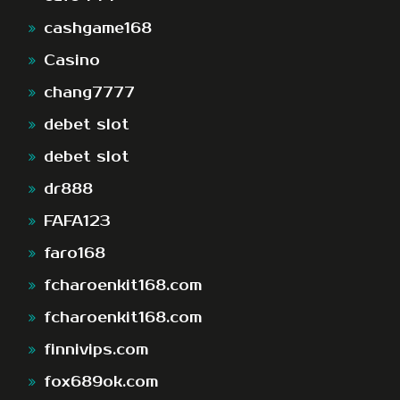
cashgame168
Casino
chang7777
debet slot
debet slot
dr888
FAFA123
faro168
fcharoenkit168.com
fcharoenkit168.com
finnivips.com
fox689ok.com