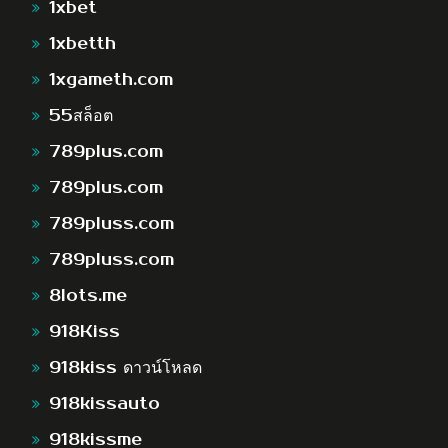
1xbet
1xbetth
1xgameth.com
55สล็อต
789plus.com
789plus.com
789pluss.com
789pluss.com
8lots.me
918Kiss
918kiss ดาวน์โหลด
918kissauto
918kissme