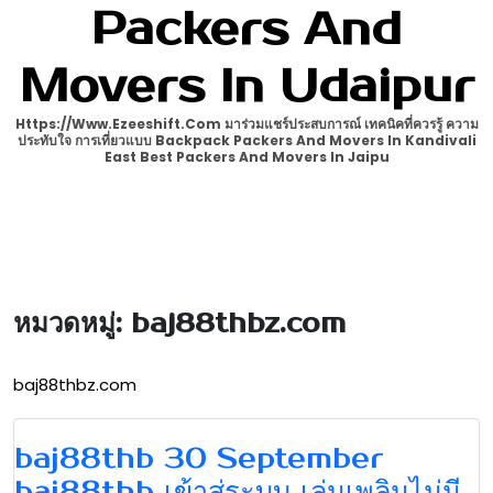
Packers And
Movers In Udaipur
Https://www.ezeeshift.com มาร่วมแชร์ประสบการณ์ เทคนิคที่ควรรู้ ความ
ประทับใจ การเที่ยวแบบ Backpack Packers And Movers In Kandivali
East Best Packers And Movers In Jaipu
หมวดหมู่:
baj88thbz.com
baj88thbz.com
baj88thb 30 September
baj88thb เข้าสู่ระบบ เล่นเพลินไม่มี