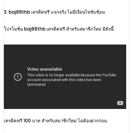
3. baj88thb เครดิตฟรี แจกจริง ไม่มีเงื่อนไขซับซ้อน
โปรโมชั่น baj88thb เครดิตฟรี สำหรับสมาชิกใหม่ มีดังนี้:
เครดิตฟรี 100 บาท สำหรับสมาชิกใหม่ ไม่ต้องฝากก่อน