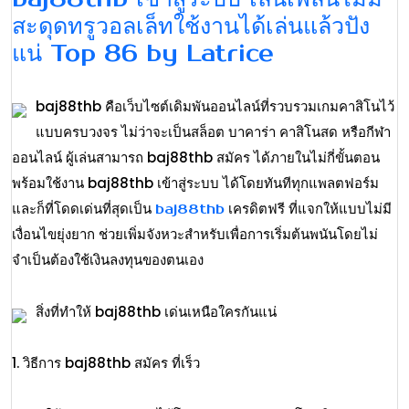
สะดุดทรูวอลเล็ทใช้งานได้เล่นแล้วปัง
แน่ Top 86 by Latrice
baj88thb คือเว็บไซต์เดิมพันออนไลน์ที่รวบรวมเกมคาสิโนไว้
แบบครบวงจร ไม่ว่าจะเป็นสล็อต บาคาร่า คาสิโนสด หรือกีฬา
ออนไลน์ ผู้เล่นสามารถ baj88thb สมัคร ได้ภายในไม่กี่ขั้นตอน
พร้อมใช้งาน baj88thb เข้าสู่ระบบ ได้โดยทันทีทุกแพลตฟอร์ม
และก็ที่โดดเด่นที่สุดเป็น
เครดิตฟรี ที่แจกให้แบบไม่มี
baj88thb
เงื่อนไขยุ่งยาก ช่วยเพิ่มจังหวะสำหรับเพื่อการเริ่มต้นพนันโดยไม่
จำเป็นต้องใช้เงินลงทุนของตนเอง
สิ่งที่ทำให้ baj88thb เด่นเหนือใครกันแน่
1. วิธีการ baj88thb สมัคร ที่เร็ว