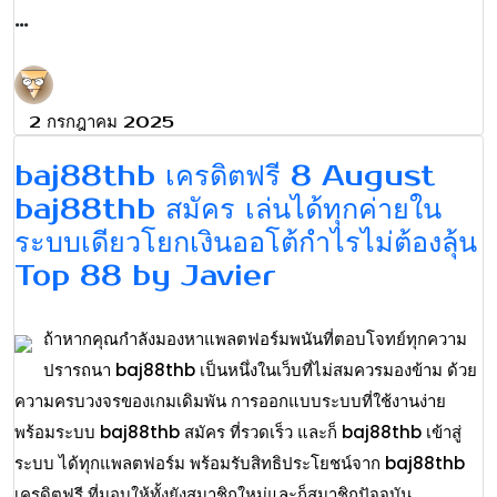
…
2 กรกฎาคม 2025
baj88thb เครดิตฟรี 8 August
baj88thb สมัคร เล่นได้ทุกค่ายใน
ระบบเดียวโยกเงินออโต้กำไรไม่ต้องลุ้น
Top 88 by Javier
ถ้าหากคุณกำลังมองหาแพลตฟอร์มพนันที่ตอบโจทย์ทุกความ
ปรารถนา baj88thb เป็นหนึ่งในเว็บที่ไม่สมควรมองข้าม ด้วย
ความครบวงจรของเกมเดิมพัน การออกแบบระบบที่ใช้งานง่าย
พร้อมระบบ baj88thb สมัคร ที่รวดเร็ว และก็ baj88thb เข้าสู่
ระบบ ได้ทุกแพลตฟอร์ม พร้อมรับสิทธิประโยชน์จาก baj88thb
เครดิตฟรี ที่มอบให้ทั้งยังสมาชิกใหม่และก็สมาชิกปัจจุบัน