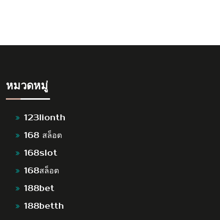
หมวดหมู่
123lionth
168 สล็อต
168slot
168สล็อต
188bet
188betth