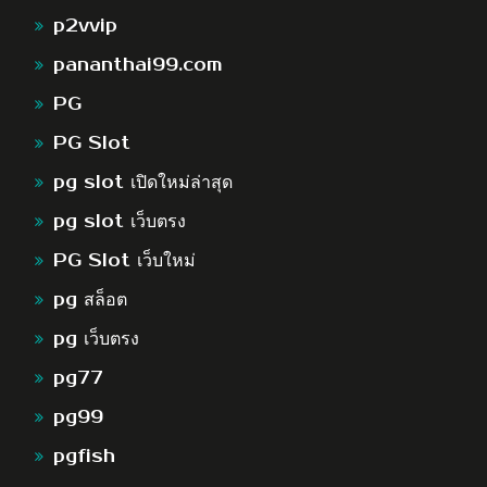
p2vvip
pananthai99.com
PG
PG Slot
pg slot เปิดใหม่ล่าสุด
pg slot เว็บตรง
PG Slot เว็บใหม่
pg สล็อต
pg เว็บตรง
pg77
pg99
pgfish