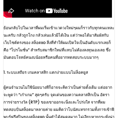
ย้อนกลับไปในเวลาที่ผมเริ่มเข้าแวดวงใหม่ๆผมก็ราวกับทุกคนแหละ
นะครับ กลัวถูกโกง กลัวเล่นแล้วมิได้เงิน แต่ว่าพอได้มาสัมผัสกับ
เว็บไซต์ตรงของ สล็อตxo สิ่งที่ทำให้ผมเปิดใจเป็นอันดับแรกเลยก็
คือ “โปรโมชั่น” สำหรับสมาชิกใหม่ที่แทบไม่ต้องลงทุนเองเลย ซึ่ง
มันตอบโจทย์คนงบน้อยหรือคนที่อยากทดสอบระบบมากๆ
1. ระบบเสถียร เกมคลาสสิก แตกง่ายแบบไม่ล็อคยูส
ผู้คนจำนวนไม่ใช้น้อยบางทีก็อาจจะคิดว่าเป็นค่ายดั้งเดิม แต่อยาก
จะพูดว่า “เก๋าเกม” สุดๆครับ จุดเด่นของความคลาสสิกเป็น อัตรา
การจ่ายรางวัล (RTP) ของเขาออกจะนิ่งและโปร่งใส จากที่ผม
ทดสอบปั่นสล็อตมาหลายค่าย ผมคิดว่าโบนัสแทรกรวมทั้งการเข้าฟี
พบร์ฟรีสปินของสล็อตxo นั้นทำได้สมดุลมาก ไม่เงียบหายกระทั่งน่า