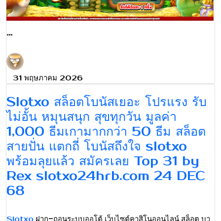
…
31 พฤษภาคม 2026
Slotxo สล็อตโบนัสเยอะ โปรแรง รับ
ไม่อั้น หมุนสนุก สุขทุกวัน มูลค่า
1,000 ธีมเกามากกว่า 50 ธีม สล็อต
สายปั่น แตกถี่ โบนัสถึงใจ slotxo
พร้อมลุยแล้ว สมัครเลย Top 31 by
Rex slotxo24hrb.com 24 DEC
68
ฝาก–ถอนระบบออโต้ เว็บไซต์คาสิโนออนไลน์ สล็อต บา
Slotxo