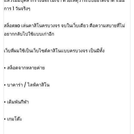
แล้วไม่มีบุคลากร เงินจะไม่เข้า ด้วยเหตุว่าระบบออโต้เขาดำเนิน
การ 1 วันจริงๆ
สล็อตxo เล่นคาสิโนครบวงจร จบในเว็บเดียว คือความสบายที่ไม่
อยากกลับไปใช้แบบเก่าอีก
เว็บที่ผมใช้เป็นเว็บไซต์คาสิโนแบบครบวงจร เป็นมีทั้ง
• สล็อตจากหลายค่าย
• บาคาร่า / ไลฟ์คาสิโน
• เดิมพันกีฬา
• เกมโต๊ะ