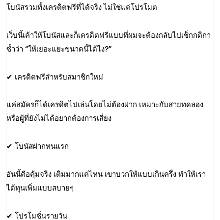
โบนัสรวมทั้งเครดิตฟรีที่ได้จริง ไม่ใช่แค่โปรโมต
เว็บนี้เค้าให้โบนัสและก็เครดิตฟรีแบบที่ผมจะต้องกลับไปเช็กกติกา
ซ้ำว่า “ให้เยอะแยะขนาดนี้ได้ไง?”
✔ เครดิตฟรีสำหรับสมาชิกใหม่
แค่สมัครก็ได้เครดิตไปเล่นโดยไม่ต้องฝาก เหมาะกับสายทดลอง
หรือผู้ที่ยังไม่ได้อยากต้องการเสี่ยง
✔ โบนัสฝากหนแรก
อันนี้คือคุ้มจริง เติมมากแค่ไหน เขาบวกให้แบบเกินครึ่ง ทำให้เรา
ได้ทุนเพิ่มแบบสบายๆ
✔ โปรโมชั่นรายวัน