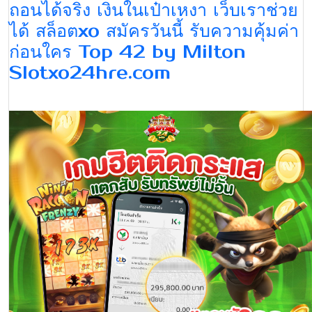
ถอนได้จริง เงินในเป๋าเหงา เว็บเราช่วย
ได้ สล็อตxo สมัครวันนี้ รับความคุ้มค่า
ก่อนใคร Top 42 by Milton
Slotxo24hre.com