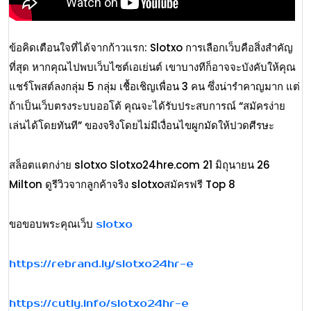
ข้อคิดเตือนใจที่ได้จากก้าวแรก: Slotxo การเลือกเว็บคือสิ่งสำคัญ
ที่สุด หากคุณไปพบเว็บไซต์เอเย่นต์ เขาบางทีก็อาจจะบังคับให้คุณ
แชร์โพสต์ลงกลุ่ม 5 กลุ่ม เชื้อเชิญเพื่อน 3 คน ซึ่งน่ารำคาญมาก แต่
ถ้าเป็นเว็บตรงระบบออโต้ คุณจะได้รับประสบการณ์ “สมัครง่าย
เล่นได้โดยทันที” ของจริงโดยไม่มีเงื่อนไขผูกมัดให้ปวดศีรษะ
สล็อตแตกง่าย slotxo Slotxo24hre.com 21 มิถุนายน 26
Milton ดูรีวิวจากลูกค้าจริง slotxoสมัครฟรี Top 8
ขอขอบพระคุณเว็บ
slotxo
https://rebrand.ly/slotxo24hr-e
https://cutly.info/slotxo24hr-e