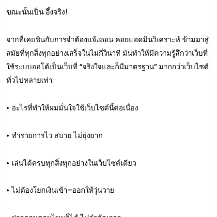
ขณะนั้นเป็น อึ้งจริง!
จากที่เคยชินกับการจำต้องแจ้งถอน คอยแอดมินวิเคราะห์ ข้ามมาสู่
สมัยที่ทุกสิ่งทุกอย่างเสร็จในไม่กี่วินาที มันทำให้มีความรู้สึกว่าเว็บที่
ใช้ระบบออโต้เป็นเว็บที่ “จริงใจและก็มีมาตรฐาน” มากกว่าเว็บไซต์
ทั่วไปหลายเท่า
• อะไรที่ทำให้ผมมั่นใจใช้เว็บไซต์นี้ต่อเนื่อง
• ทำรายการไว สบาย ไม่ยุ่งยาก
• เล่นได้ครบทุกสิ่งทุกอย่างในเว็บไซต์เดียว
• ไม่ต้องโยกเงินเข้า–ออกให้วุ่นวาย