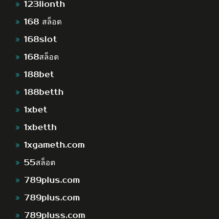
123lionth
168 สล็อต
168slot
168สล็อต
188bet
188betth
1xbet
1xbetth
1xgameth.com
55สล็อต
789plus.com
789plus.com
789pluss.com