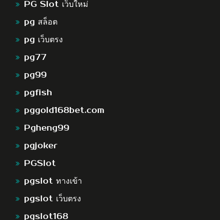
PG Slot เว็บใหม่
pg สล็อต
pg เว็บตรง
pg77
pg99
pgfish
pggold168bet.com
Pgheng99
pgjoker
PGSlot
pgslot ทางเข้า
pgslot เว็บตรง
pgslot168