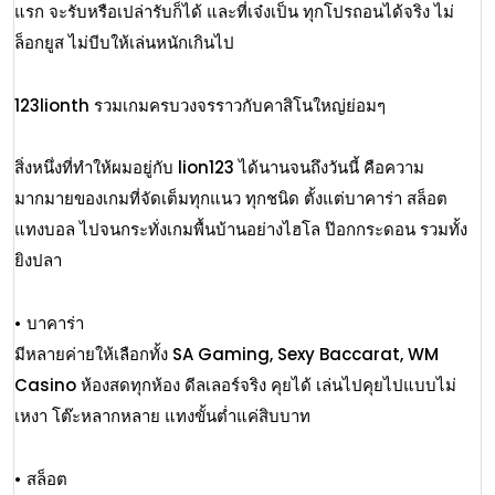
แรก จะรับหรือเปล่ารับก็ได้ และที่เจ๋งเป็น ทุกโปรถอนได้จริง ไม่
ล็อกยูส ไม่บีบให้เล่นหนักเกินไป
123lionth รวมเกมครบวงจรราวกับคาสิโนใหญ่ย่อมๆ
สิ่งหนึ่งที่ทำให้ผมอยู่กับ lion123 ได้นานจนถึงวันนี้ คือความ
มากมายของเกมที่จัดเต็มทุกแนว ทุกชนิด ตั้งแต่บาคาร่า สล็อต
แทงบอล ไปจนกระทั่งเกมพื้นบ้านอย่างไฮโล ป๊อกกระดอน รวมทั้ง
ยิงปลา
• บาคาร่า
มีหลายค่ายให้เลือกทั้ง SA Gaming, Sexy Baccarat, WM
Casino ห้องสดทุกห้อง ดีลเลอร์จริง คุยได้ เล่นไปคุยไปแบบไม่
เหงา โต๊ะหลากหลาย แทงขั้นต่ำแค่สิบบาท
• สล็อต