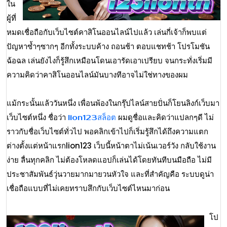
ใน
ผู้ที่
หมดเชื่อถือกับเว็บไซต์คาสิโนออนไลน์ไปแล้ว เล่นกี่เจ้าก็พบแต่
ปัญหาซ้ำๆซากๆ อีกทั้งระบบค้าง ถอนช้า ตอบแชทช้า โปรโมชัน
ฉ้อฉล เล่นยังไงก็รู้สึกเหมือนโดนเอารัดเอาเปรียบ จนกระทั่งเริ่มมี
ความคิดว่าคาสิโนออนไลน์มันบางทีอาจไม่ใช่ทางของผม
แม้กระนั้นแล้ววันหนึ่ง เพื่อนพ้องในกรุ๊ปไลน์สายปั่นก็โยนลิงก์เว็บมา
เว็บไซต์หนึ่ง ชื่อว่า
ผมดูชื่อและคิดว่าแปลกๆดี ไม่
lion123สล็อต
ราวกับชื่อเว็บไซต์ทั่วไป พอคลิกเข้าไปก็เริ่มรู้สึกได้ถึงความแตก
ต่างตั้งแต่หน้าแรกlion123 เว็บนี้หน้าตาไม่เน้นเวอร์วัง กลับใช้งาน
ง่าย ลื่นทุกคลิก ไม่ต้องโหลดแอปก็เล่นได้โดยทันทีบนมือถือ ไม่มี
ประชาสัมพันธ์วุ่นวายมากมายวนหัวใจ และที่สำคัญคือ ระบบดูน่า
เชื่อถือแบบที่ไม่เคยทราบสึกกับเว็บไซต์ไหนมาก่อน
โป