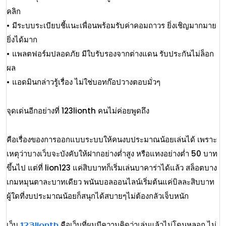
คลิก
• มีระบบระเบียบชี้แนะเพื่อนพร้อมรับค่าคอมถาวร ยิ่งเชิญมากมาย
ยิ่งได้มาก
• แพลตฟอร์มปลอดภัย มีใบรับรองจากต่างแดน รับประกันไม่ล็อก
ผล
• แอดมินกล่าวรู้เรื่อง ไม่ใช่บอทก๊อปวางตอบมั่วๆ
จุดเด่นอีกอย่างที่ 123lionth คนไม่ค่อยพูดถึง
คือเรื่องของการออกแบบระบบให้คนงบประมาณน้อยเล่นได้ เพราะ
เหตุว่าบางเว็บจะบังคับให้ฝากอย่างต่ำสูง หรือแทงอย่างต่ำ 50 บาท
ขึ้นไป แต่ที่ lion123 แค่สิบบาทก็เริ่มเล่นบาคาร่าได้แล้ว สล็อตบาง
เกมหมุนตาละบาทเดียว พนันบอลออนไลน์เริ่มต้นแค่บิลละสิบบาท
ผู้ใดที่งบประมาณน้อยก็สนุกได้สบายๆไม่ต้องกลัวเจ็บหนัก
เว็บ
คือเว็บที่ผมมีความคิดว่าเล่นแล้วไม่โดนหลอก ไม่
123lionth