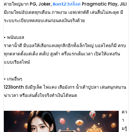
ค่ายใหญ่มาก PG, Joker,
Pragmatic Play, JILI
lion123สล็อต
มีเกมใหม่อัปเดตทุกเดือน ภาพงาม เอฟเฟกต์ดี เล่นลื่นไม่สะดุด มี
ระบบระเบียบทดสอบเล่นก่อนลงเงินจริงด้วย
• พนันบอล
ราคาน้ำดี มีบอลให้เลือกแทงทุกลีกอีกทั้งเล็กใหญ่ บอลไทยก็มี ครบ
ทุกตลาดตั้งแต่เต็ง สเต็ป สูงต่ำ ครึ่งแรกเต็มเวลา เปิดให้แทงกัน
แบบเรียลไทม์
• เกมอื่นๆ
123lionth ยังมีรูเล็ต ไพ่แคง เสือมังกร น้ำเต้าปูปลา เล่นสนุกสนาน
ฆ่าเวลา หรือเล่นตั้งใจจริงทำเงินได้หมด
คว
า
มรู้