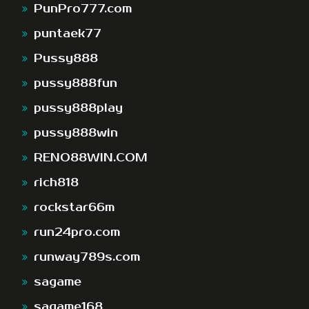
PunPro777.com
puntaek77
Pussy888
pussy888fun
pussy888play
pussy888win
RENO88WIN.COM
rich818
rockstar66m
run24pro.com
runway789s.com
sagame
sagame168