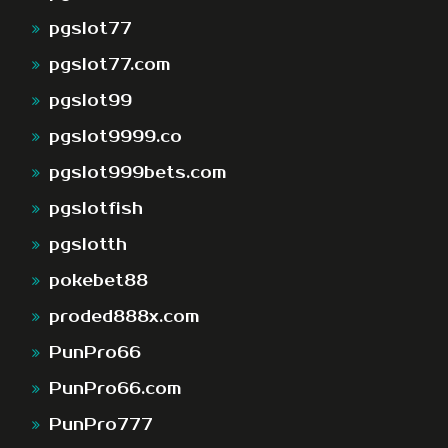
pgslot77
pgslot77.com
pgslot99
pgslot9999.co
pgslot999bets.com
pgslotfish
pgslotth
pokebet88
proded888x.com
PunPro66
PunPro66.com
PunPro777