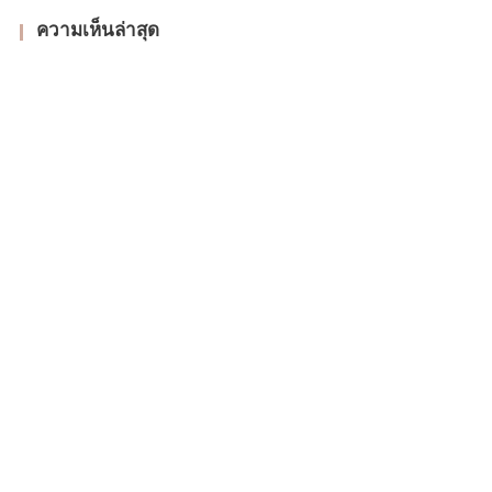
ความเห็นล่าสุด