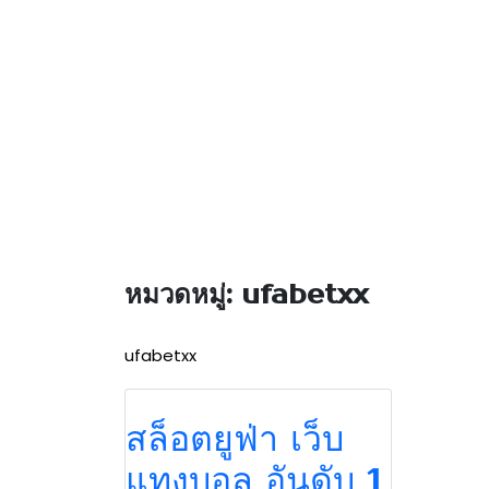
หมวดหมู่:
ufabetxx
ufabetxx
สล็อตยูฟ่า เว็บ
แทงบอล อันดับ 1