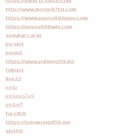
https://joker123auto.com
http://www.movie87hd.com
https://www.pussy888play.com
https://pussy888win.com
sexybaccarat
pg slot
pgslot
https://www.pgheng99.me
fullslot
live22
ดูหนัง
ดูหนังออนไลน์
ดูหนังฟรี
faro168
https://hongkong456.me
slot66