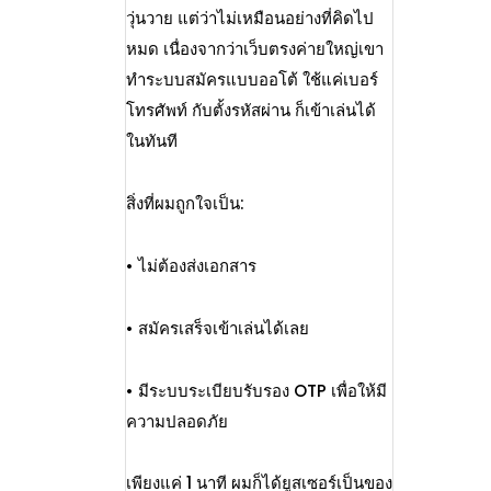
วุ่นวาย แต่ว่าไม่เหมือนอย่างที่คิดไป
หมด เนื่องจากว่าเว็บตรงค่ายใหญ่เขา
ทำระบบสมัครแบบออโต้ ใช้แค่เบอร์
โทรศัพท์ กับตั้งรหัสผ่าน ก็เข้าเล่นได้
ในทันที
สิ่งที่ผมถูกใจเป็น:
• ไม่ต้องส่งเอกสาร
• สมัครเสร็จเข้าเล่นได้เลย
• มีระบบระเบียบรับรอง OTP เพื่อให้มี
ความปลอดภัย
เพียงแค่ 1 นาที ผมก็ได้ยูสเซอร์เป็นของ