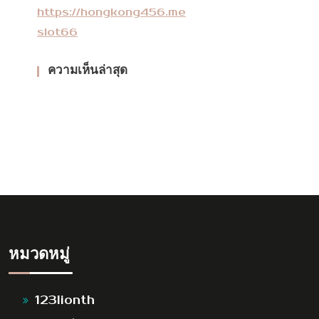
https://hongkong456.me
slot66
ความเห็นล่าสุด
หมวดหมู่
123lionth