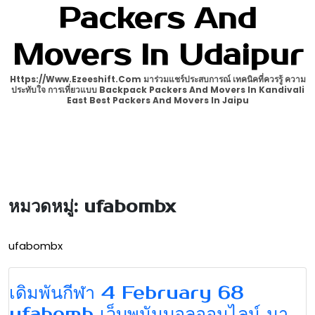
Packers And
Movers In Udaipur
Https://www.ezeeshift.com มาร่วมแชร์ประสบการณ์ เทคนิคที่ควรรู้ ความ
ประทับใจ การเที่ยวแบบ Backpack Packers And Movers In Kandivali
East Best Packers And Movers In Jaipu
หมวดหมู่:
ufabombx
ufabombx
เดิมพันกีฬา 4 February 68
ufabomb เว็บพนันบอลออนไลน์ มา