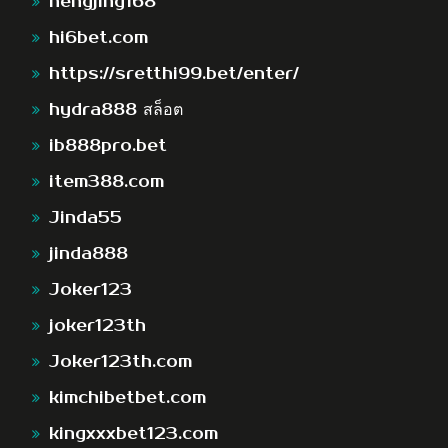
hengjing168
hi6bet.com
https://sretthi99.bet/enter/
hydra888 สล็อต
ib888pro.bet
item388.com
Jinda55
jinda888
Joker123
joker123th
Joker123th.com
kimchibetbet.com
kingxxxbet123.com