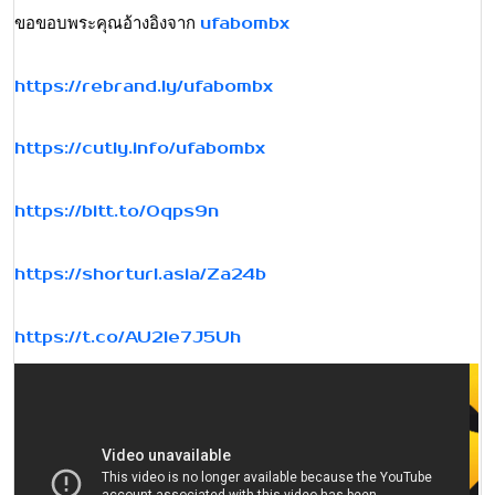
ขอขอบพระคุณอ้างอิงจาก
ufabombx
https://rebrand.ly/ufabombx
https://cutly.info/ufabombx
https://bitt.to/0qps9n
https://shorturl.asia/Za24b
https://t.co/AU2le7J5Uh