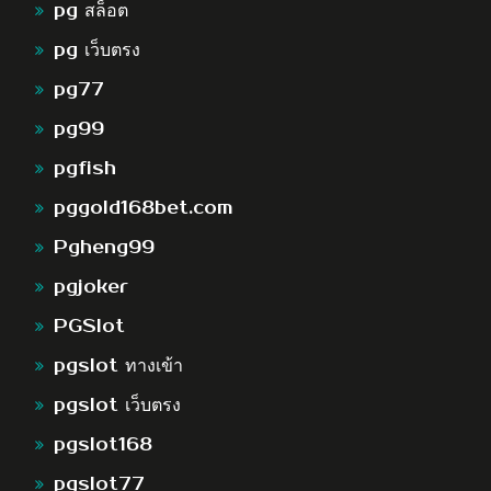
pg สล็อต
pg เว็บตรง
pg77
pg99
pgfish
pggold168bet.com
Pgheng99
pgjoker
PGSlot
pgslot ทางเข้า
pgslot เว็บตรง
pgslot168
pgslot77