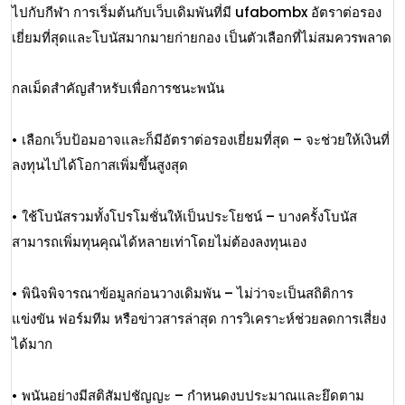
ไปกับกีฬา การเริ่มต้นกับเว็บเดิมพันที่มี ufabombx อัตราต่อรอง
เยี่ยมที่สุดและโบนัสมากมายก่ายกอง เป็นตัวเลือกที่ไม่สมควรพลาด
กลเม็ดสำคัญสำหรับเพื่อการชนะพนัน
• เลือกเว็บป้อมอาจและก็มีอัตราต่อรองเยี่ยมที่สุด – จะช่วยให้เงินที่
ลงทุนไปได้โอกาสเพิ่มขึ้นสูงสุด
• ใช้โบนัสรวมทั้งโปรโมชั่นให้เป็นประโยชน์ – บางครั้งโบนัส
สามารถเพิ่มทุนคุณได้หลายเท่าโดยไม่ต้องลงทุนเอง
• พินิจพิจารณาข้อมูลก่อนวางเดิมพัน – ไม่ว่าจะเป็นสถิติการ
แข่งขัน ฟอร์มทีม หรือข่าวสารล่าสุด การวิเคราะห์ช่วยลดการเสี่ยง
ได้มาก
• พนันอย่างมีสติสัมปชัญญะ – กำหนดงบประมาณและยึดตาม