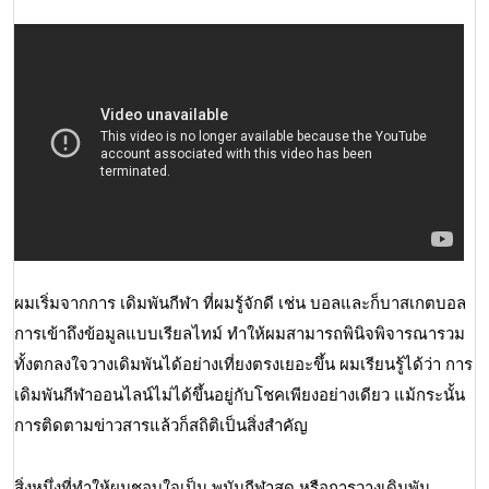
ผมเริ่มจากการ เดิมพันกีฬา ที่ผมรู้จักดี เช่น บอลและก็บาสเกตบอล
การเข้าถึงข้อมูลแบบเรียลไทม์ ทำให้ผมสามารถพินิจพิจารณารวม
ทั้งตกลงใจวางเดิมพันได้อย่างเที่ยงตรงเยอะขึ้น ผมเรียนรู้ได้ว่า การ
เดิมพันกีฬาออนไลน์ไม่ได้ขึ้นอยู่กับโชคเพียงอย่างเดียว แม้กระนั้น
การติดตามข่าวสารแล้วก็สถิติเป็นสิ่งสำคัญ
สิ่งหนึ่งที่ทำให้ผมชอบใจเป็น พนันกีฬาสด หรือการวางเดิมพัน