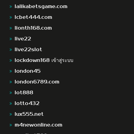
lalikabetsgame.com
lcbet444.com
lionth168.com
live22
live22slot
lockdown168 เข้าสู่ระบบ
london45
london6789.com
lot888
lotto432
lux555.net
m4newonline.com