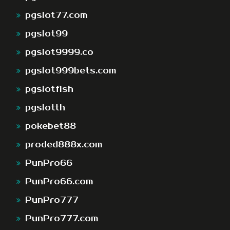
pgslot77.com
pgslot99
pgslot9999.co
pgslot999bets.com
pgslotfish
pgslotth
pokebet88
proded888x.com
PunPro66
PunPro66.com
PunPro777
PunPro777.com