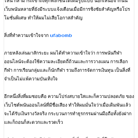
ไหน ก็สามารถเข้าถึงทุกฟังก์ชันได้เต็มรูปแบบ นอกเหนือจากนั้น
เว็บพนันหลายที่ยังมีระบบแจ้งเตือนเมื่อมีการชิงชัยสำคัญหรือโปร
โมชั่นพิเศษ ทำให้ผมไม่เสียโอกาสสำคัญ
สิ่งที่ทำความเข้าใจจาก
ufabomb
ภายหลังเล่นมาสักระยะ ผมได้ทำความเข้าใจว่า การพนันกีฬา
ออนไลน์จะต้องใช้ความละเอียดถี่ถ้วนและการวางแผน การเลือก
กีฬา การเรียนกลุ่มและก็นักกีฬา รวมถึงการจัดการเงินทุน เป็นสิ่งที่
จำเป็นไม่แพ้ความบันเทิงใจ
อีกหนึ่งสิ่งที่ผมชอบคือ ความโปร่งสบายใสและก็ความปลอดภัย ของ
เว็บไซต์พนันออนไลน์ที่มีชื่อเสียง ทำให้ผมมั่นใจว่าเมื่อเดิมพันแล้ว
จะได้รับเงินรางวัลจริง กระบวนการทำธุรกรรมผ่านมือถือทั้งยังฝาก
และก็ถอนก็สะดวกและรวดเร็ว