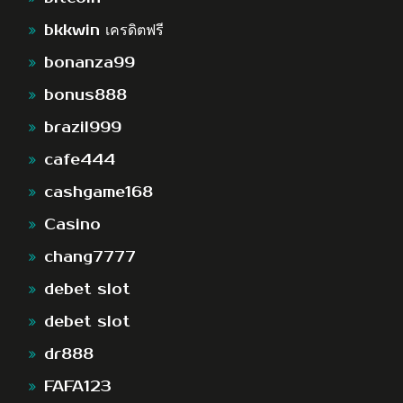
bkkwin เครดิตฟรี
bonanza99
bonus888
brazil999
cafe444
cashgame168
Casino
chang7777
debet slot
debet slot
dr888
FAFA123