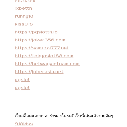
หนังโป๊ไทย
1xbetth
funny18
kiss918
https://pgslotth.io
https://joker356.com
https://samurai777.net
https://tokyoslot88.com
https://betwayvietnam.com
https://jokerasia.net
pgslot
pgslot
เว็บสล็อตและบาคาร่าของโครตดีเว็บนี้เล่นแล้วรวยจัดๆ
918kiss