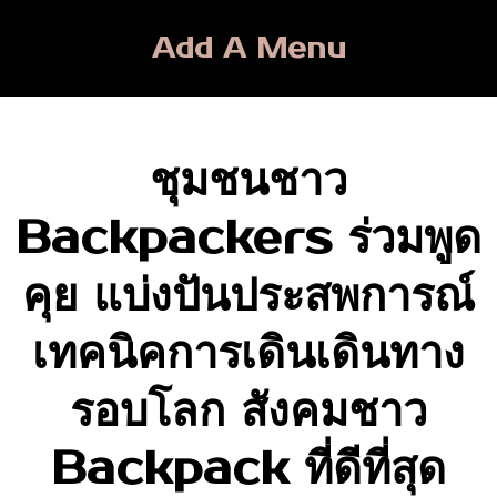
Skip
to
Add A Menu
content
ชุมชนชาว
Backpackers ร่วมพูด
คุย แบ่งปันประสพการณ์
เทคนิคการเดินเดินทาง
รอบโลก สังคมชาว
Backpack ที่ดีที่สุด