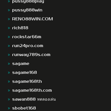
pussy888play
pussy888win
RENO88WIN.COM
rich818
rockstar66m
run24pro.com
runway789s.com
sagame
sagame168
sagame168th
sagame168th.com
sawan888 ทดลองเล่น
sbobet168