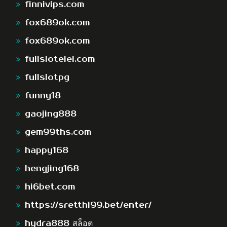
finnivips.com
fox689ok.com
fox689ok.com
fullsloteiei.com
fullslotpg
funny18
gaojing888
gem99ths.com
happy168
hengjing168
hi6bet.com
https://sretthi99.bet/enter/
hydra888 สล็อต