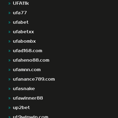
UFA11k
ufa77
ufabet
ufabetxx
ufabombx
ufad168.com
ufaheno88.com
ufamnn.com
ufanance789.com
ufasnake
ufawinner88
up2bet
ut9winwin.com