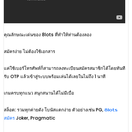
คุณลักษณะเด่นของ 8lots ที่ทำให้ท่านต้องลอง
สมัครง่าย ไม่ต้องใช้เอกสาร
แค่ใช้เบอร์โทรศัพท์ก็สามารถลงทะเบียนสมัครสมาชิกได้โดยทันที
รับ OTP แล้วเข้าสู่ระบบพร้อมเล่นได้เลยในไม่ถึง 1 นาที
เกมครบทุกแนว สนุกสนานได้ไม่มีเบื่อ
สล็อต: รวมทุกค่ายดัง โบนัสแตกง่าย ตัวอย่างเช่น PG,
8lots
Joker, Pragmatic
สมัคร