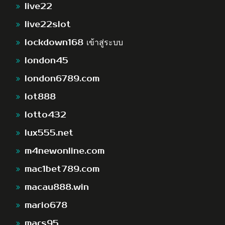
live22
live22slot
lockdown168 เข้าสู่ระบบ
london45
london6789.com
lot888
lotto432
lux555.net
m4newonline.com
mac1bet789.com
macau888.win
mario678
mars95