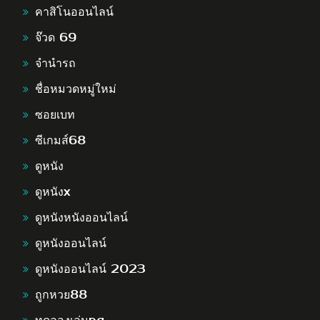
คาสิโนออนไลน์
จ๊วด 69
จำนำรถ
ชื่อหมวดหมู่ใหม่
ซอยเบท
ซีเกมส์68
ดูหนัง
ดูหนังx
ดูหนังหนังออนไลน์
ดูหนังออนไลน์
ดูหนังออนไลน์ 2023
ถูกหวย88