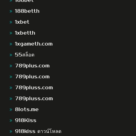
188bet
188betth
1xbet
1xbetth
1xgameth.com
55สล็อต
789plus.com
789plus.com
789pluss.com
789pluss.com
8lots.me
918Kiss
918kiss ดาวน์โหลด