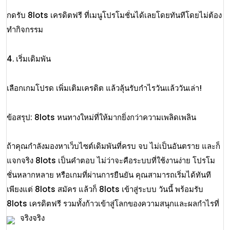
กดรับ 8lots เครดิตฟรี ที่เมนูโปรโมชั่นได้เลยโดยทันทีโดยไม่ต้อง
ทำกิจกรรม
4. เริ่มเดิมพัน
เลือกเกมโปรด เพิ่มเติมเครดิต แล้วลุ้นรับกำไรวันแล้ววันเล่า!
ข้อสรุป: 8lots หนทางใหม่ที่ให้มากยิ่งกว่าความเพลิดเพลิน
ถ้าคุณกำลังมองหาเว็บไซต์เดิมพันที่ครบ จบ ไม่เป็นอันตราย และก็
แจกจริง 8lots เป็นคำตอบ ไม่ว่าจะคือระบบที่ใช้งานง่าย โปรโม
ชั่นหลากหลาย หรือเกมที่ผ่านการยืนยัน คุณสามารถเริ่มได้ทันที
เพียงแต่ 8lots สมัคร แล้วก็ 8lots เข้าสู่ระบบ วันนี้ พร้อมรับ
8lots เครดิตฟรี รวมทั้งก้าวเข้าสู่โลกของความสนุกและผลกำไรที่
จริงจริง