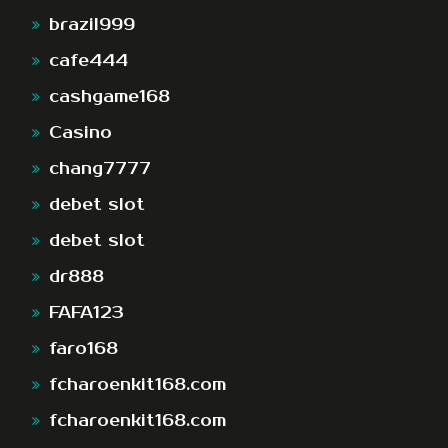
brazil999
cafe444
cashgame168
Casino
chang7777
debet slot
debet slot
dr888
FAFA123
faro168
fcharoenkit168.com
fcharoenkit168.com