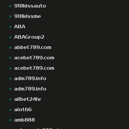
918kissauto
918kissme
ABA
ABAGroup2
abbet789.com
acebet789.com
acebet789.com
adm789.info
adm789.info
allbet24hr
alot66
amb888