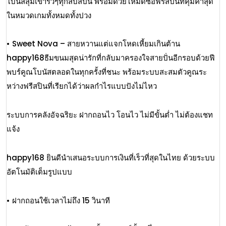
โบนัสสุ่มเข้ารัวๆทุกสิบสปิน พร้อมด้วยโหมดซื้อฟรีสปินที่คุ้มค่าสุด
ในหมวดเกมทั้งหมดทั้งปวง
• Sweet Nova – สายหวานแต่แจกโหดเหี้ยมเกินต้าน
happy168ธีมขนมสุดน่ารักที่กลับมาครองใจสายปั่นอีกรอบด้วยฟี
พบร์คูณโบนัสตลอดในทุกครั้งที่ชนะ พร้อมระบบสะสมตัวคูณระ
หว่างฟรีสปินที่เรียกได้ว่าผลกำไรแบบปังไม่ไหว
ระบบการคลังอัจฉริยะ ฝากถอนไว โอนไว ไม่มีขั้นต่ำ ไม่ต้องแชท
แจ้ง
happy168 ยินดีนำเสนอระบบการเงินที่เร็วที่สุดในไทย ด้วยระบบ
อัตโนมัติเต็มรูปแบบ
• ฝากถอนใช้เวลาไม่ถึง 15 วินาที