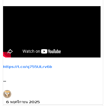
https://t.co/q755ULrv6b
…
6 พฤศจิกายน 2025