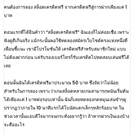
คนต้องการลอง สล็อตเครดิตฟรี จากเครดิตฟรีสู่การฝากเพียงแค่ 1
บาท
ตอนแรกที่ได้ยินคำว่า “สล็อตเครดิตฟรี” ฉันเองก็ไม่ค่อยเชื่อ เพราะ
ฟังดูดีเกินจริง แม้กระนั้นพอใช้ทดลองสมัครเว็บไซต์ตรงแห่งหนึ่งที่
เพื่อนชี้แนะ เขามีโปรโมชั่นให้ เครดิตฟรีสำหรับสมาชิกใหม่ แบบ
ไม่ต้องฝากก่อน แค่รับรองเบอร์โทรก็รับเครดิตไปทดสอบเล่นฟรีได้
เลย
ตอนนั้นฉันได้เครดิตฟรีมาประมาณ 50 บาท ซึ่งจัดว่าไม่น้อย
สำหรับในการลอง เพราะว่าเกมสล็อตหลายเกมสามารถพนันเริ่มต้น
ได้เพียงแค่ 1 บาทต่อรอบเท่านั้น ฉันก็เลยทดลองกดหมุนเล่นขำๆดู
ปรากฏว่าภายใน 10 นาทีแรกได้โบนัสแตกเล็กๆหลักร้อยบาท ใน
ช่วงเวลานั้นแอบดีใจมากจนกระทั่งอยากรู้ว่า ถ้าหากฝากเงินเองบ้าง
จะคืออะไร