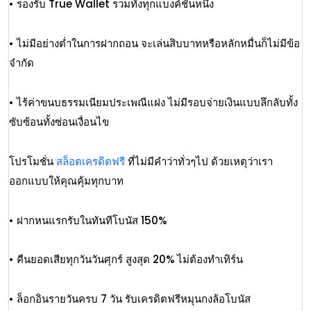
• รองรับ True Wallet รวมทั้งทุกแบงค์ชั้นหนึ่ง
• ไม่มีอย่างต่ำในการฝากถอน จะเล่นสิบบาทหรือหลักหมื่นก็ไม่มีข้อ
จำกัด
• ไร้ค่าขนบธรรมเนียมประเพณีแฝง ไม่มีรอบจ่ายเงินแบบลึกลับทั้ง
ซับซ้อนทั้งซ่อนเงื่อนไข
โปรโมชั่น
ที่ไม่มีคำว่าทั่วๆไป ด้วยเหตุว่าเรา
สล็อตเครดิตฟรี
ออกแบบให้คุณคุ้มทุกบาท
• ฝากหนแรกรับในทันทีโบนัส 150%
• คืนยอดเสียทุกวันวันศุกร์ สูงสุด 20% ไม่ต้องทำเทิร์น
• ล็อกอินรายวันครบ 7 วัน รับเครดิตฟรีหมุนกงล้อโบนัส