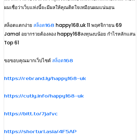
ผมเชื่อว่าเว็บแห่งนี้จะมีผลให้คุณติดใจเหมือนผมแน่นอน
สล็อตแตกง่าย
happy168.uk 11 พฤศจิกายน 69
สล็อต168
Jamal อยากรวยต้องลอง happy168ลงทุนงบน้อย กำไรหลักแสน
Top 61
ขอขอบคุณมากเว็ปไซต์
สล็อต168
https://rebrand.ly/happy168-uk
https://cutly.info/happy168-uk
https://bitt.to/7jafvc
https://shorturl.asia/4F5AP