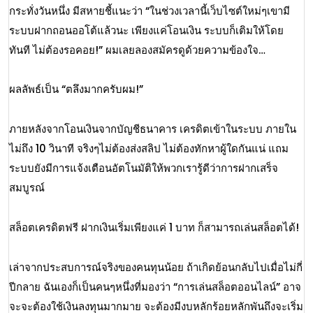
กระทั่งวันหนึ่ง มีสหายชี้แนะว่า “ในช่วงเวลานี้เว็บไซต์ใหม่ๆเขามี
ระบบฝากถอนออโต้แล้วนะ เพียงแค่โอนเงิน ระบบก็เติมให้โดย
ทันที ไม่ต้องรอคอย!” ผมเลยลองสมัครดูด้วยความข้องใจ…
ผลลัพธ์เป็น “ตลึงมากครับผม!”
ภายหลังจากโอนเงินจากบัญชีธนาคาร เครดิตเข้าในระบบ ภายใน
ไม่ถึง 10 วินาที จริงๆไม่ต้องส่งสลิป ไม่ต้องทักหาผู้ใดกันแน่ แถม
ระบบยังมีการแจ้งเตือนอัตโนมัติให้พวกเรารู้ดีว่าการฝากเสร็จ
สมบูรณ์
สล็อตเครดิตฟรี ฝากเงินเริ่มเพียงแค่ 1 บาท ก็สามารถเล่นสล็อตได้!
เล่าจากประสบการณ์จริงของคนทุนน้อย ถ้าเกิดย้อนกลับไปเมื่อไม่กี่
ปีกลาย ฉันเองก็เป็นคนๆหนึ่งที่มองว่า “การเล่นสล็อตออนไลน์” อาจ
จะจะต้องใช้เงินลงทุนมากมาย จะต้องมีงบหลักร้อยหลักพันถึงจะเริ่ม