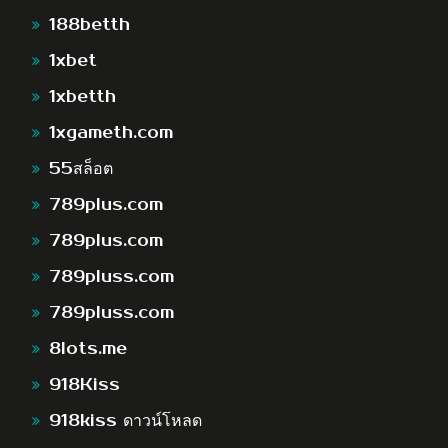
188betth
1xbet
1xbetth
1xgameth.com
55สล็อต
789plus.com
789plus.com
789pluss.com
789pluss.com
8lots.me
918Kiss
918kiss ดาวน์โหลด