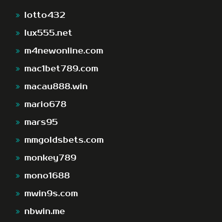
lotto432
lux555.net
m4newonline.com
mac1bet789.com
macau888.win
mario678
mars95
mmgoldsbets.com
monkey789
mono1688
mwin9s.com
nbwin.me