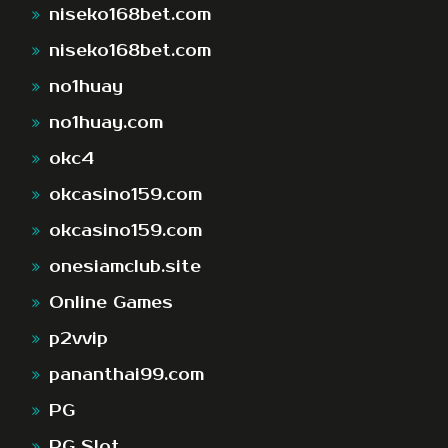
niseko168bet.com
niseko168bet.com
no1huay
no1huay.com
okc4
okcasino159.com
okcasino159.com
onesiamclub.site
Online Games
p2vvip
pananthai99.com
PG
PG Slot