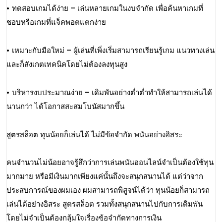
• ทดสอบเกมได้ง่าย – เล่นหลายเกมในงบจำกัด เพื่อค้นหาเกมที่
ชอบหรือเกมที่แจ็คพอตแตกง่าย
• เหมาะกับมือใหม่ – ผู้เล่นที่เพิ่งเริ่มสามารถเรียนรู้เกม แนวทางเล่น
และก็สังเกตเทคนิคโดยไม่ต้องลงทุนสูง
• บริหารงบประมาณง่าย – เดิมพันอย่างต่ำต่ำทำให้สามารถเล่นได้
นานกว่า ได้โอกาสสะสมโบนัสมากขึ้น
สูตรสล็อต ทุนน้อยก็เล่นได้ ไม่มีข้อจำกัด พนันอย่างอิสระ
คนจำนวนไม่น้อยอาจรู้สึกว่าการเล่นพนันออนไลน์จำเป็นต้องใช้ทุน
มากมาย หรือมีเงินมากเพียงแค่นั้นถึงจะสนุกสนานได้ แต่ว่าจาก
ประสบการณ์ของผมเอง ผมสามารถพิสูจน์ได้ว่า ทุนน้อยก็สามารถ
เล่นได้อย่างอิสระ สูตรสล็อต รวมทั้งสนุกสนานไปกับการเดิมพัน
โดยไม่จำเป็นต้องกลุ้มใจเรื่องข้อจำกัดทางการเงิน