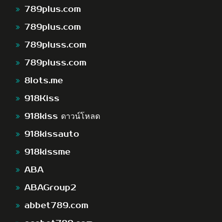
789plus.com
789plus.com
789pluss.com
789pluss.com
8lots.me
918Kiss
918kiss ดาวน์โหลด
918kissauto
918kissme
ABA
ABAGroup2
abbet789.com