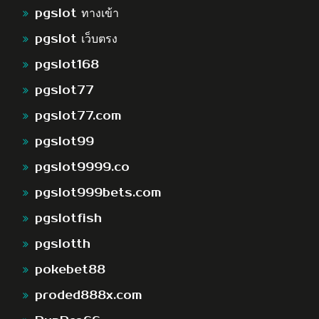
pgslot ทางเข้า
pgslot เว็บตรง
pgslot168
pgslot77
pgslot77.com
pgslot99
pgslot9999.co
pgslot999bets.com
pgslotfish
pgslotth
pokebet88
proded888x.com