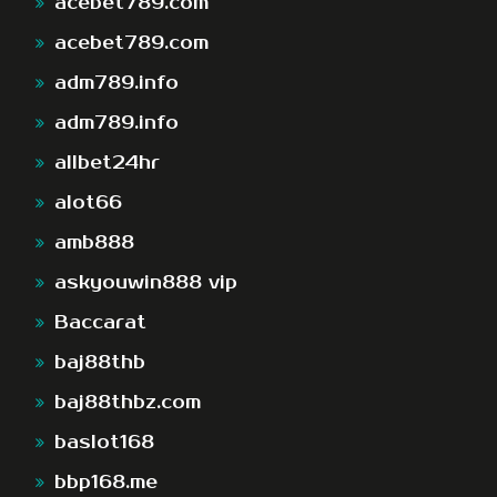
acebet789.com
acebet789.com
adm789.info
adm789.info
allbet24hr
alot66
amb888
askyouwin888 vip
Baccarat
baj88thb
baj88thbz.com
baslot168
bbp168.me