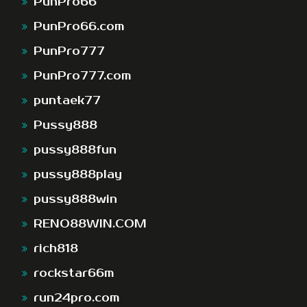
PunPro66
PunPro66.com
PunPro777
PunPro777.com
puntaek77
Pussy888
pussy888fun
pussy888play
pussy888win
RENO88WIN.COM
rich818
rockstar66m
run24pro.com