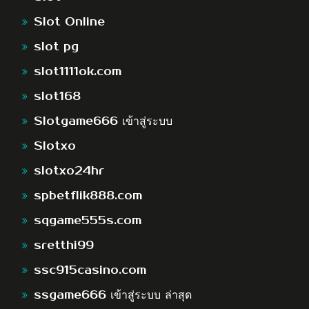
Slot Online
slot pg
slot1111ok.com
slot168
Slotgame666 เข้าสู่ระบบ
Slotxo
slotxo24hr
spbetflik888.com
sqgame555s.com
sretthi99
ssc915casino.com
ssgame666 เข้าสู่ระบบ ล่าสุด