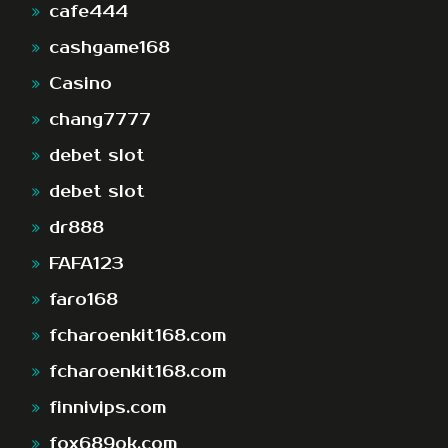
cafe444
cashgame168
Casino
chang7777
debet slot
debet slot
dr888
FAFA123
faro168
fcharoenkit168.com
fcharoenkit168.com
finnivips.com
fox689ok.com