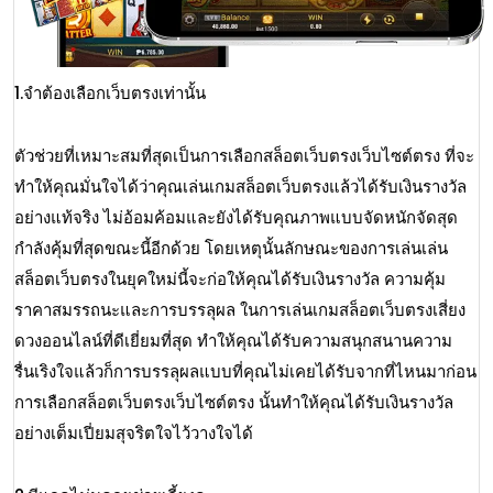
1.จำต้องเลือกเว็บตรงเท่านั้น
ตัวช่วยที่เหมาะสมที่สุดเป็นการเลือกสล็อตเว็บตรงเว็บไซต์ตรง ที่จะ
ทำให้คุณมั่นใจได้ว่าคุณเล่นเกมสล็อตเว็บตรงแล้วได้รับเงินรางวัล
อย่างแท้จริง ไม่อ้อมค้อมและยังได้รับคุณภาพแบบจัดหนักจัดสุด
กำลังคุ้มที่สุดขณะนี้อีกด้วย โดยเหตุนั้นลักษณะของการเล่นเล่น
สล็อตเว็บตรงในยุคใหม่นี้จะก่อให้คุณได้รับเงินรางวัล ความคุ้ม
ราคาสมรรถนะและการบรรลุผล ในการเล่นเกมสล็อตเว็บตรงเสี่ยง
ดวงออนไลน์ที่ดีเยี่ยมที่สุด ทำให้คุณได้รับความสนุกสนานความ
รื่นเริงใจแล้วก็การบรรลุผลแบบที่คุณไม่เคยได้รับจากที่ไหนมาก่อน
การเลือกสล็อตเว็บตรงเว็บไซต์ตรง นั้นทำให้คุณได้รับเงินรางวัล
อย่างเต็มเปี่ยมสุจริตใจไว้วางใจได้