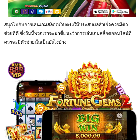
สนุกไปกับการเล่นเกมสล็อตเว็บตรงให้ประสบผลสำเร็จควรมีตัว
ช่วยที่ดี ซึ่งวันนี้พวกเราจะมาชี้แนะว่าการเล่นเกมสล็อตออนไลน์ที่
ควรจะมีตัวช่วยนั้นเป็นยังไงบ้าง