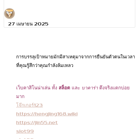
27 เมษายน 2025
การบรรลุเป้าหมายมักมีสาเหตุมาจากการยืนยันตัวตนในเวลา
ที่คุณรู้สึกว่าคุณกำลังล้มเหลว
เว็บคาสิโนน่าเล่น ทั้ง
สล็อต
และ
บาคาร่า
ตึงจริงแตกบ่อย
มาก
โจ๊กเกอร์123
https://hengjing168.wiki
https://jin55.net
slot99