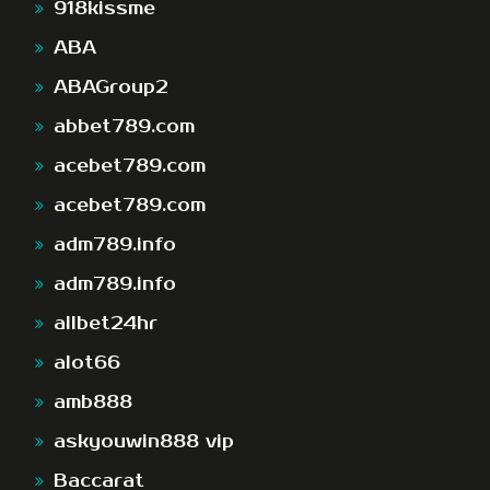
918kissme
ABA
ABAGroup2
abbet789.com
acebet789.com
acebet789.com
adm789.info
adm789.info
allbet24hr
alot66
amb888
askyouwin888 vip
Baccarat