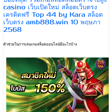
casino เว็บเปิดใหม่ สล็อตเว็บตรง
เครดิตฟรี Top 44 by Kara สล็อต
เว็บตรง amb888.win 10 พฤษภา
2568
ตัวช่วยในการเล่นเกมสล็อตออนไลน์มีอะไรบ้าง