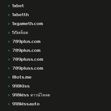
1xbet
1xbetth
1xgameth.com
55สล็อต
789plus.com
789plus.com
789pluss.com
789pluss.com
8lots.me
918Kiss
918kiss ดาวน์โหลด
918kissauto