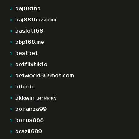
baj88thb
baj88thbz.com
baslot168
bbp168.me
bestbet
betflixtikto
betworld369hot.com
bitcoin
bkkwin เครดิตฟรี
bonanza99
bonus888
brazil999