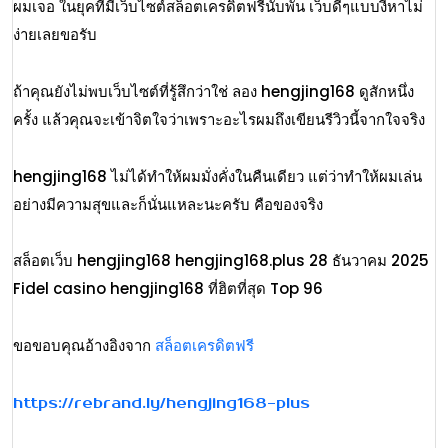
ผมเจอ ในยุคที่มีเว็บไซต์สล็อตเครดิตฟรีนับพัน เว็บดีๆแบบงี้หาไม่
ง่ายเลยขอรับ
ถ้าคุณยังไม่พบเว็บไซต์ที่รู้สึกว่าใช่ ลอง hengjing168 ดูสักหนึ่ง
ครั้ง แล้วคุณจะเข้าจิตใจว่าเพราะอะไรผมถึงเขียนรีวิวนี้จากใจจริง
hengjing168 ไม่ได้ทำให้ผมมั่งคั่งในคืนเดียว แต่ว่าทำให้ผมเล่น
อย่างมีความสุขและก็นั่นแหละนะครับ คือของจริง
สล็อตเว็บ hengjing168 hengjing168.plus 28 ธันวาคม 2025
Fidel casino hengjing168 ที่ฮิตที่สุด Top 96
ขอขอบคุณอ้างอิงจาก
สล็อตเครดิตฟรี
https://rebrand.ly/hengjing168-plus