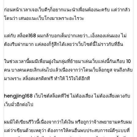
ก่อนหน้าเวลาเจอเว็บดีๆก็อยากแนะนำเพื่อนพ้องนะครับ แต่ว่ากลัว
โดนว่า เสนอแนะเว็บโกงมาเพราะอะไรวะ
แต่กับ สล็อต168 ผมกล้าบอกเต็มปากเลยว่า…เอ็งลองเล่นมอง ไม่
ต้องรีบฝากมาก แค่ลองก็รู้สึกได้เลยว่าเว็บไซต์นี้ไม่ราวกับที่อื่น
ในช่วงเวลานี้ผมมีเพื่อนฝูงในกลุ่มที่ย้ายมาเล่นเว็บแห่งนี้กันเกือบ 10
คน บางคนเคยเลิกเล่นไปแล้วเนื่องจากว่าโดนเว็บล็อกยูส จนถึงกลับ
มาเพราะ สล็อตเครดิตฟรี ทำให้ ไว้ใจได้อีกที
hengjing168 เว็บไซต์สล็อตที่ใช่ ไม่ต้องเสี่ยง ไม่ต้องเสี่ยงดวงกับ
เว็บมั่วอีกต่อไป
ผมมิได้เขียนรีวิวนี้เนื่องจากว่าได้เงิน หรือถูกว่าจ้างพยายามครับผม
แต่ว่าเขียนด้วยเหตุว่า ต้องการให้คนอื่นพบประสบการณ์ดีๆแบบที่