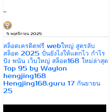
…
5 พฤศจิกายน 2025
สล็อตเครดิตฟรี webใหญ่ สูตรลับ
สล็อต 2025 ปั่นยังไงให้แตกไว กำไร
ปัง พนัน เว็บใหญ่ สล็อต168 ใหม่ล่าสุด
Top 95 by Waylon
hengjing168
Hengjing168.guru 17 กันยายน
25