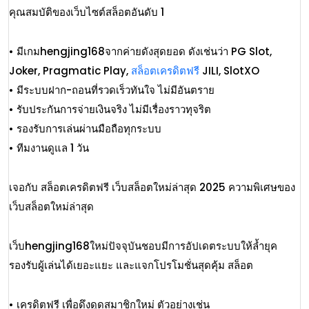
คุณสมบัติของเว็บไซต์สล็อตอันดับ 1
• มีเกมhengjing168จากค่ายดังสุดยอด ดังเช่นว่า PG Slot,
Joker, Pragmatic Play,
JILI, SlotXO
สล็อตเครดิตฟรี
• มีระบบฝาก-ถอนที่รวดเร็วทันใจ ไม่มีอันตราย
• รับประกันการจ่ายเงินจริง ไม่มีเรื่องราวทุจริต
• รองรับการเล่นผ่านมือถือทุกระบบ
• ทีมงานดูแล 1 วัน
เจอกับ สล็อตเครดิตฟรี เว็บสล็อตใหม่ล่าสุด 2025 ความพิเศษของ
เว็บสล็อตใหม่ล่าสุด
เว็บhengjing168ใหม่ปัจจุบันชอบมีการอัปเดตระบบให้ล้ำยุค
รองรับผู้เล่นได้เยอะแยะ และแจกโปรโมชั่นสุดคุ้ม สล็อต
• เครดิตฟรี เพื่อดึงดูดสมาชิกใหม่ ตัวอย่างเช่น