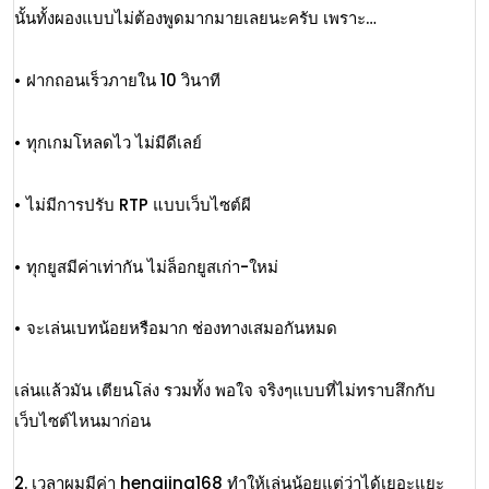
นั้นทั้งผองแบบไม่ต้องพูดมากมายเลยนะครับ เพราะ…
• ฝากถอนเร็วภายใน 10 วินาที
• ทุกเกมโหลดไว ไม่มีดีเลย์
• ไม่มีการปรับ RTP แบบเว็บไซต์ผี
• ทุกยูสมีค่าเท่ากัน ไม่ล็อกยูสเก่า-ใหม่
• จะเล่นเบทน้อยหรือมาก ช่องทางเสมอกันหมด
เล่นแล้วมัน เตียนโล่ง รวมทั้ง พอใจ จริงๆแบบที่ไม่ทราบสึกกับ
เว็บไซต์ไหนมาก่อน
2. เวลาผมมีค่า hengjing168 ทำให้เล่นน้อยแต่ว่าได้เยอะแยะ