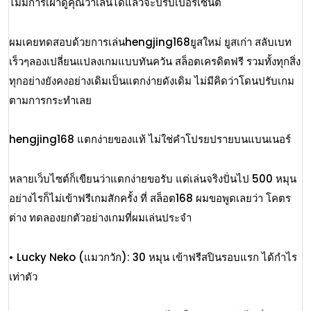
ไม่มีการเฝ้าดูคุณว่าเล่นได้แล้วจะปรับเปอร์เซ็นต์
ผมเคยทดสอบด้วยการเล่นhengjing168ยูสใหม่ ยูสเก่า สลับเบท
เร็วๆลองเปลี่ยนแปลงเกมแบบทันควัน สล็อตเครดิตฟรี รวมทั้งทุกสิ่ง
ทุกอย่างยังคงอย่างเดิมเป็นแตกง่ายดังเดิม ไม่มีคิดว่าโดนปรับเกม
ตามการกระทำเลย
hengjing168 แตกง่ายของแท้ ไม่ใช่คำโปรยปรายบนแบนเนอร์
หลายเว็บไซต์ก็เขียนว่าแตกง่ายขอรับ แต่เล่นจริงปั่นไป 500 หมุน
อย่างไรก็ไม่เข้าฟรีเกมสักครั้ง ที่ สล็อต168 ผมขอพูดเลยว่า โคตร
ต่าง ทดลองยกตัวอย่างเกมที่ผมเล่นประจำ
• Lucky Neko (แมวกวัก): 30 หมุน เข้าฟรีสปินรอบแรก ได้กำไร
เท่าตัว