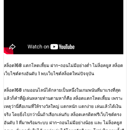
สล็อต168 แตกโหดเหี้ยม ฝาก-ถอนไม่มีอย่างต่ำ ไม่ล็อคยูส สล็อต
เว็บไซต์ตรงอันดับ 1 พบเว็บไซต์สล็อตใหม่ปัจจุบัน
สล็อต168 เกมออนไลน์ได้กลายเป็นหนึ่งในเกมพนันที่มาแรงที่สุด
แล้วก็คำที่ผู้เล่นหลายท่านตามหาก็คือ สล็อตแตกโหดเหี้ยม เพราะ
เหตุว่านี่คือเกมที่ให้รางวัลใหญ่ แตกหนัก แตกง่าย เล่นแล้วได้เงิน
จริง โดยยิ่งไปกว่านั้นถ้าเลือกเล่นกับ สล็อตเครดิตฟรีเว็บไซต์ตรง
อันดับ 1 ที่มาพร้อมระบบ ฝาก-ถอนไม่มีอย่างน้อย และ ไม่ล็อคยูส