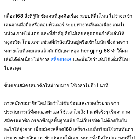
สล็อต168 สิ่งที่รู้สึกชัดเจนที่สุดคือเรื่อง ระบบที่ลื่นไหล ไม่ว่าจะเข้า
เล่นผ่านมือถือหรือคอมพิวเตอร์ ระบบทำงานลื่นต่อเนื่อง เกมไม่
หน่วง ภาพไม่แตก และที่สำคัญคือไม่เคยหลุดตอนกำลังเล่นให้
หงุดหงิด โดยเฉพาะช่วงที่กำลังสปินอยู่หรือเข้าโบนัส ซึ่งต่างจาก
หลายเว็บที่เคยเล่นแล้วมักมีปัญหาหลุด hengjing168 ทำให้ผม
เล่นได้ต่อเนื่อง ไม่กังวล
และมั่นใจว่าเล่นได้เต็มที่โดย
สล็อต168
ไม่สะดุด
ขั้นตอนสมัครสมาชิกใหม่ง่ายมาก ใช้เวลาไม่ถึง 1 นาที
การสมัครสมาชิกใหม่ ถือว่าไม่ซับซ้อนและรวดเร็วมาก จาก
ประสบการณ์ที่ผมลองทำเอง ใช้เวลาไม่ถึง 1 นาทีจริงๆ เริ่มจากกด
สมัครสมาชิก กรอกข้อมูลพื้นฐานเพียงไม่กี่บรรทัด ไม่ต้องยืนยัน
อะไรให้ยุ่งยาก เมื่อสมัครสล็อต168 เสร็จระบบก็พร้อมใช้งานทันตา
สามารถฝากเงินและเข้าเล่นเกมได้เลย เหมาะทั้งมือใหม่และคนที่ไม่