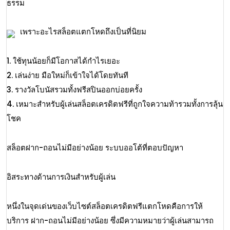
ธรรม
เพราะอะไรสล็อตแตกโหดถึงเป็นที่นิยม
1. ใช้ทุนน้อยก็มีโอกาสได้กำไรเยอะ
2. เล่นง่าย มือใหม่ก็เข้าใจได้โดยทันที
3. รางวัลโบนัสรวมทั้งฟรีสปินออกบ่อยครั้ง
4. เหมาะสำหรับผู้เล่นสล็อตเครดิตฟรีที่ถูกใจความท้ารวมทั้งการลุ้น
โชค
สล็อตฝาก-ถอนไม่มีอย่างน้อย ระบบออโต้ที่ตอบปัญหา
อิสระทางด้านการเงินสำหรับผู้เล่น
หนึ่งในจุดเด่นของเว็บไซต์สล็อตเครดิตฟรีแตกโหดคือการให้
บริการ ฝาก-ถอนไม่มีอย่างน้อย ซึ่งมีความหมายว่าผู้เล่นสามารถ