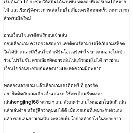
เริ่มต้นต่ำ ได้ จะช่วยให้สปินได้นานขึ้น ทดลองฟีเจอร์เกมได้หลาย
ไม้ และเรียนรู้จังหวะการเล่นโดยไม่เสี่ยงเครดิตหมดเร็ว เหมาะมาก
สำหรับมือใหม่
อ่านเงื่อนไขเครดิตฟรีก่อนเข้าเล่น
ก่อนเลือกเกม ควรตรวจสอบว่า เครดิตฟรีสามารถใช้กับเกมสล็อต
ใดได้บ้าง และมีเงื่อนไขทำเทิร์นโอเวอร์เท่าไร บางเกมอาจไม่เข้า
ร่วมโปรโมชั่น หากเลือกผิดอาจเล่นไปแล้วถอนไม่ได้ การอ่าน
เงื่อนไขก่อนจะช่วยกันหลงทางและลดความผิดพลาด
ทดลองหลายเกม แล้วเลือกเกมเครดิตฟรี ที่ ถูกจริต
อย่ายึดติดกับเกมเดียวตั้งแต่แรก ใช้เครดิตฟรีทดลอง
เล่นhengjing168 หลาย ๆ เกม สังเกตว่าเกมไหนออกโบนัสถี่ เล่น
แล้วเล่นง่าย หรือรู้สึกว่าคุมงบได้ดี เมื่อเจอเกมที่เหมาะกับตัวเอง
แล้ว ค่อยเล่นยาวเกมนั้น จะช่วยเพิ่มโอกาสทำกำไรในระยะยาว