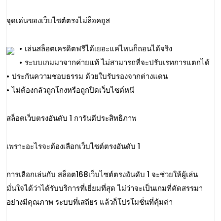
จุดเด่นของเว็บไซต์ตรงไม่ล็อคยูส
• เล่นสล็อตเครดิตฟรีได้เยอะแค่ไหนก็ถอนได้จริง
• ระบบเกมมาจากค่ายแท้ ไม่สามารถที่จะปรับเรทการแตกได้
• ประกันความชอบธรรม ด้วยใบรับรองจากต่างแดน
• ไม่ต้องกลัวถูกโกงหรือถูกปิดเว็บไซต์หนี
สล็อตเว็บตรงอันดับ 1 การันตีประสิทธิภาพ
เพราะอะไรจะต้องเลือกเว็บไซต์ตรงอันดับ 1
การเลือกเล่นกับ สล็อต168เว็บไซต์ตรงอันดับ 1 จะช่วยให้ผู้เล่น
มั่นใจได้ว่าได้รับบริการที่เยี่ยมที่สุด ไม่ว่าจะเป็นเกมที่คัดสรรมา
อย่างมีคุณภาพ ระบบที่เสถียร แล้วก็โปรโมชั่นที่คุ้มค่า