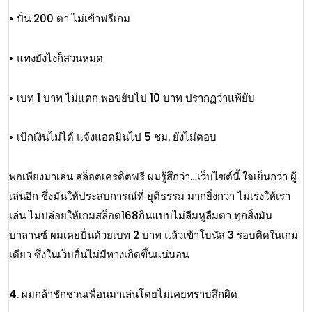
• ปั่น 200 ตา ไม่เข้าฟรีเกม
• แทงยังไงก็สวนหมด
• เบท 1 บาท ไม่แตก พอขยับไป 10 บาท ปรากฏว่าแพ้ยับ
• เบิกเงินไม่ได้ แจ้งแอดมินไป 5 ชม. ยังไม่ตอบ
พอเพียงมาเล่น สล็อตเครดิตฟรี ผมรู้สึกว่า…เว็บไซต์นี้ ใจเย็นกว่า ผู้
เล่นอีก ซึ่งมันให้ประสบการณ์ที่ ยุติธรรม มากยิ่งกว่า ไม่เร่งให้เรา
เล่น ไม่ปล่อยให้เกมสล็อต168กินแบบไม่ลืมหูลืมตา ทุกสิ่งมัน
บาลานซ์ ผมเคยปั่นด้วยเบท 2 บาท แล้วเข้าโบนัส 3 รอบติดในเกม
เดียว ซึ่งในเว็บอื่นไม่มีทางเกิดขึ้นแน่นอน
4. ผมกล้าชักชวนเพื่อนมาเล่นโดยไม่เคยทราบสึกผิด