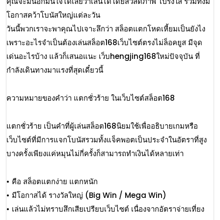
คุณจะมั่นอกมั่นใจได้เลยว่าเล่นได้โดยสวัสดิภาพ โปร่งใส รวมทั้งมี
โอกาสคว้าโบนัสใหญ่แต่ละวัน
วันนี้พวกเราจะพาคุณไปเจาะลึกว่า สล็อตแตกโหดเหี้ยมเป็นยังไง
เพราะอะไรจำเป็นต้องเล่นสล็อต168เว็บไซต์ตรงไม่ล็อคยูส มีจุด
เด่นอะไรบ้าง แล้วก็เสนอแนะ เว็บhengjing168ใหม่ปัจจุบัน ที่
กำลังเดินทางมาแรงที่สุดเดี๋ยวนี้
ความหมายของคำว่า แตกชั่วร้าย ในเว็บไซต์สล็อต168
แตกชั่วร้าย เป็นคำที่ผู้เล่นสล็อต168นิยมใช้เพื่ออธิบายเกมหรือ
เว็บไซต์ที่มีการแจกโบนัสรวมทั้งแจ็คพอตเป็นประจำในอัตราที่สูง
บางครั้งเพียงแค่หมุนไม่กี่ครั้งก็สามารถทำเงินได้หลายเท่า
• คือ สล็อตแตกง่าย แตกหนัก
• มีโอกาสได้ รางวัลใหญ่ (Big Win / Mega Win)
• เล่นแล้วไม่ทราบสึกเสียเปรียบเว็บไซต์ เนื่องจากอัตราจ่ายเที่ยง