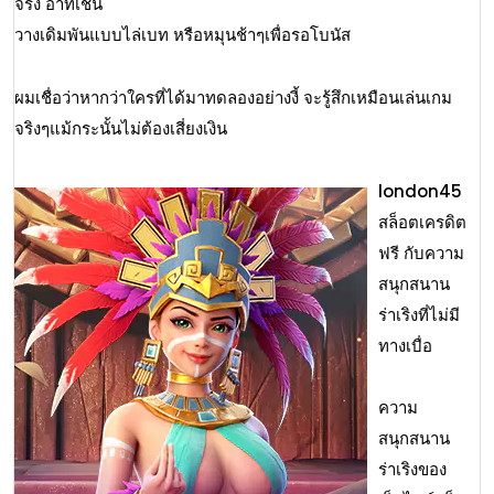
จริง อาทิเช่น
วางเดิมพันแบบไล่เบท หรือหมุนช้าๆเพื่อรอโบนัส
ผมเชื่อว่าหากว่าใครที่ได้มาทดลองอย่างงี้ จะรู้สึกเหมือนเล่นเกม
จริงๆแม้กระนั้นไม่ต้องเสี่ยงเงิน
london45
สล็อตเครดิต
ฟรี กับความ
สนุกสนาน
ร่าเริงที่ไม่มี
ทางเบื่อ
ความ
สนุกสนาน
ร่าเริงของ