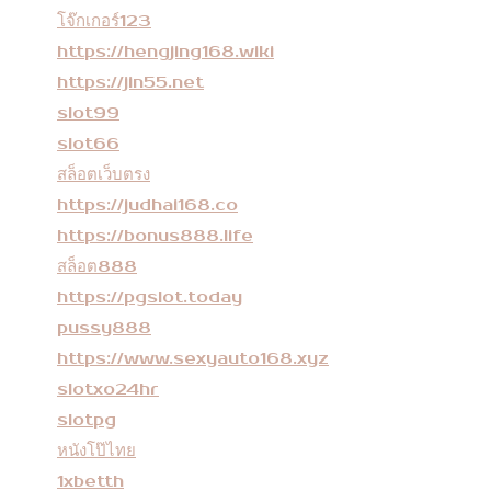
โจ๊กเกอร์123
https://hengjing168.wiki
https://jin55.net
slot99
slot66
สล็อตเว็บตรง
https://judhai168.co
https://bonus888.life
สล็อต888
https://pgslot.today
pussy888
https://www.sexyauto168.xyz
slotxo24hr
slotpg
หนังโป๊ไทย
1xbetth