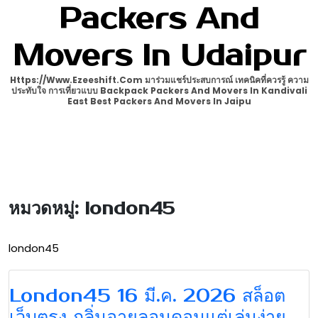
Packers And
Movers In Udaipur
Https://www.ezeeshift.com มาร่วมแชร์ประสบการณ์ เทคนิคที่ควรรู้ ความ
ประทับใจ การเที่ยวแบบ Backpack Packers And Movers In Kandivali
East Best Packers And Movers In Jaipu
หมวดหมู่:
london45
london45
London45 16 มี.ค. 2026 สล็อต
เว็บตรง กลิ่นอายลอนดอนแต่เล่นง่าย