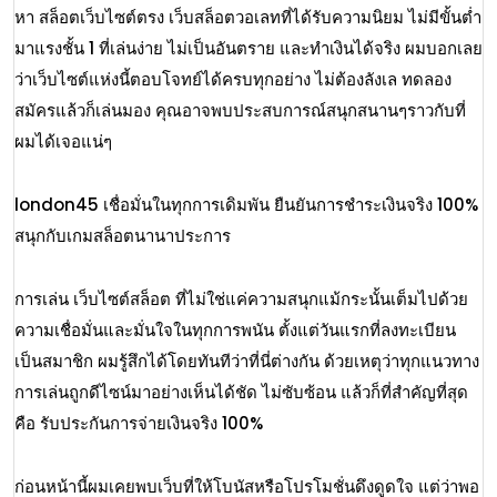
หา สล็อตเว็บไซต์ตรง เว็บสล็อตวอเลทที่ได้รับความนิยม ไม่มีขั้นต่ำ
มาแรงชั้น 1 ที่เล่นง่าย ไม่เป็นอันตราย และทำเงินได้จริง ผมบอกเลย
ว่าเว็บไซต์แห่งนี้ตอบโจทย์ได้ครบทุกอย่าง ไม่ต้องลังเล ทดลอง
สมัครแล้วก็เล่นมอง คุณอาจพบประสบการณ์สนุกสนานๆราวกับที่
ผมได้เจอแน่ๆ
london45 เชื่อมั่นในทุกการเดิมพัน ยืนยันการชำระเงินจริง 100%
สนุกกับเกมสล็อตนานาประการ
การเล่น เว็บไซต์สล็อต ที่ไม่ใช่แค่ความสนุกแม้กระนั้นเต็มไปด้วย
ความเชื่อมั่นและมั่นใจในทุกการพนัน ตั้งแต่วันแรกที่ลงทะเบียน
เป็นสมาชิก ผมรู้สึกได้โดยทันทีว่าที่นี่ต่างกัน ด้วยเหตุว่าทุกแนวทาง
การเล่นถูกดีไซน์มาอย่างเห็นได้ชัด ไม่ซับซ้อน แล้วก็ที่สำคัญที่สุด
คือ รับประกันการจ่ายเงินจริง 100%
ก่อนหน้านี้ผมเคยพบเว็บที่ให้โบนัสหรือโปรโมชั่นดึงดูดใจ แต่ว่าพอ