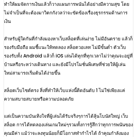
ทำให้ผมจัดการเงินแล้วก็วางแผนการพนันได้อย่างมีความสุข โดย
ไม่จำเป็นที่จะต้องมาวิตกกังวลว่าจะขัดข้องเรื่องธุรกรรมด้านการ
เงิน
สำหรับผู้ใดกันที่กำลังมองหาเว็บสล็อตที่เล่นง่าย ไม่มีอันตราย แล้วก็
รองรับมือถือ ผมชี้แนะให้ทดลอง สล็อตวอเลท ไม่มีขั้นต่ำ ตัวเว็บ
รองรับทั้ง Android แล้วก็ iOS เล่นได้ทุกที่ทุกเวลาไม่ว่าคุณจะอยู่ที่
บ้านหรือระหว่างเดินทาง และยังมีโปรโมชั่นพิเศษที่ช่วยให้ผู้เล่น
ใหม่สามารถเริ่มต้นได้ง่ายขึ้น
สล็อตเว็บไซต์ตรง สิ่งที่ทำให้เว็บแห่งนี้ติดอันดับ 1 ไม่ใช่เพียงแค่
ความสบายสบายหรือความปลอดภัย
แต่เป็นความบันเทิงใจที่ผู้เล่นได้รับจริงๆการได้ลุ้นโบนัสใหญ่ เว็บ
สล็อต การได้ทดลองเล่นเกมใหม่ๆรวมทั้งการรู้สึกว่าทุกการพนันของ
คุณมีค่า แม้ว่าจะลงทุนน้อยก็มีโอกาสทำกำไรได้ ถ้าคุณกำลังมอง