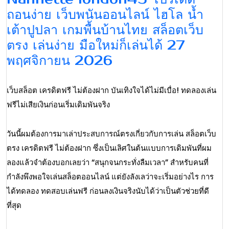
ถอนง่าย เว็บพนันออนไลน์ ไฮโล น้ำ
เต้าปูปลา เกมพื้นบ้านไทย สล็อตเว็บ
ตรง เล่นง่าย มือใหม่ก็เล่นได้ 27
พฤศจิกายน 2026
เว็บสล็อต เครดิตฟรี ไม่ต้องฝาก บันเทิงใจได้ไม่มีเบื่อ! ทดลองเล่น
ฟรีไม่เสียเงินก่อนเริ่มเดิมพันจริง
วันนี้ผมต้องการมาเล่าประสบการณ์ตรงเกี่ยวกับการเล่น สล็อตเว็บ
ตรง เครดิตฟรี ไม่ต้องฝาก ซึ่งเป็นเลิศในต้นแบบการเดิมพันที่ผม
ลองแล้วจำต้องบอกเลยว่า “สนุกจนกระทั่งลืมเวลา” สำหรับคนที่
กำลังพึงพอใจเล่นสล็อตออนไลน์ แต่ยังลังเลว่าจะเริ่มอย่างไร การ
ได้ทดลอง ทดสอบเล่นฟรี ก่อนลงเงินจริงนับได้ว่าเป็นตัวช่วยที่ดี
ที่สุด