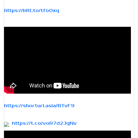
https://bitt.to/tfo0xq
https://shorturl.asia/BTvF9
https://t.co/voR7d2JqNv