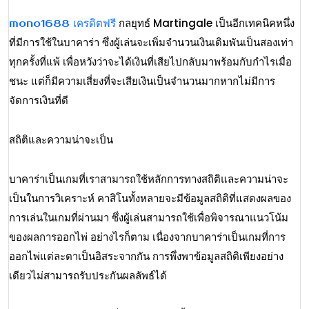
กลยุทธ์ Martingale เป็นอีกเทคนิคหนึ่ง
mono1688 เครดิตฟรี
ที่มีการใช้ในบาคาร่า ซึ่งผู้เล่นจะเพิ่มจำนวนเงินเดิมพันเป็นสองเท่า
ทุกครั้งที่แพ้ เพื่อหวังว่าจะได้เงินที่เสียไปกลับมาพร้อมกับกำไรเมื่อ
ชนะ แต่ก็มีความเสี่ยงที่จะเสียเงินเป็นจำนวนมากหากไม่มีการ
จัดการเงินที่ดี
สถิติและความน่าจะเป็น
บาคาร่าเป็นเกมที่เราสามารถใช้หลักการทางสถิติและความน่าจะ
เป็นในการวิเคราะห์ คาสิโนทั้งหลายจะมีข้อมูลสถิติที่แสดงผลของ
การเล่นในเกมที่ผ่านมา ซึ่งผู้เล่นสามารถใช้เพื่อพิจารณาแนวโน้ม
ของผลการออกไพ่ อย่างไรก็ตาม เนื่องจากบาคาร่าเป็นเกมที่การ
ออกไพ่แต่ละตาเป็นอิสระจากกัน การพึ่งพาข้อมูลสถิติเพียงอย่าง
เดียวไม่สามารถรับประกันผลลัพธ์ได้