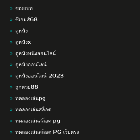
ซอยเบท
ซีเกมส์68
ดูหนัง
ดูหนังx
ดูหนังหนังออนไลน์
ดูหนังออนไลน์
ดูหนังออนไลน์ 2023
ถูกหวย88
ทดลองเล่นpg
ทดลองเล่นสล็อต
ทดลองเล่นสล็อต pg
ทดลองเล่นสล็อต PG เว็บตรง