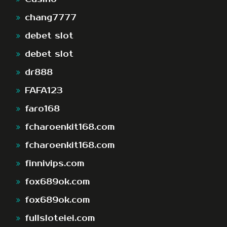
chang7777
debet slot
debet slot
dr888
FAFA123
faro168
fcharoenkit168.com
fcharoenkit168.com
finnivips.com
fox689ok.com
fox689ok.com
fullsloteiei.com