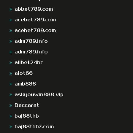
abbet789.com
acebet789.com
acebet789.com
adm789.info
adm789.info
allbet24hr
alot66
amb888
askyouwin888 vip
Baccarat
baj88thb
baj88thbz.com