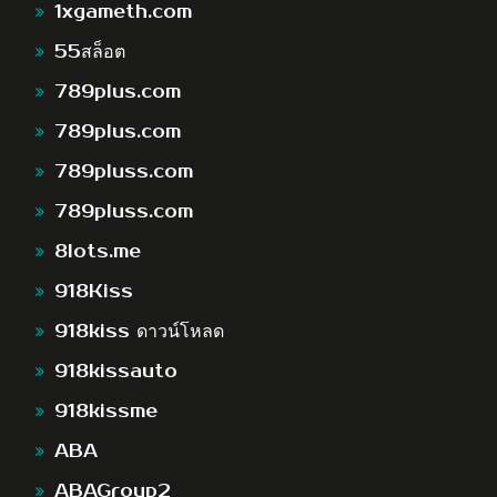
1xgameth.com
55สล็อต
789plus.com
789plus.com
789pluss.com
789pluss.com
8lots.me
918Kiss
918kiss ดาวน์โหลด
918kissauto
918kissme
ABA
ABAGroup2