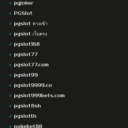
pgjoker
PGSlot
pgslot ทางเข้า
pgslot เว็บตรง
pgslot168
pgslot77
pgslot77.com
pgslot99
pgslot9999.co
pgslot999bets.com
pgslotfish
pgslotth
pokebet88