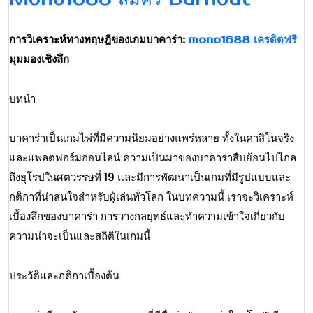
การวิเคราะห์ทางทฤษฎีของเกมบาคาร่า:
mono1688 เครดิตฟรี
มุมมองเชิงลึก
บทนำ
บาคาร่าเป็นเกมไพ่ที่มีความนิยมอย่างแพร่หลาย ทั้งในคาสิโนจริง
และแพลตฟอร์มออนไลน์ ความเป็นมาของบาคาร่าสืบย้อนไปไกล
ถึงยุโรปในศตวรรษที่ 19 และมีการพัฒนาเป็นเกมที่มีรูปแบบและ
กติกาที่น่าสนใจสำหรับผู้เล่นทั่วโลก ในบทความนี้ เราจะวิเคราะห์
เบื้องลึกของบาคาร่า การวางกลยุทธ์และทำความเข้าใจเกี่ยวกับ
ความน่าจะเป็นและสถิติในเกมนี้
ประวัติและกติกาเบื้องต้น