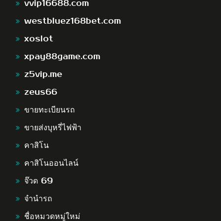
vvip16688.com
westbluez168bet.com
xoslot
xpay88game.com
z5vip.me
zeus66
ขายทะเบียนรถ
ขายส่งบุหรี่ไฟฟ้า
คาสิโน
คาสิโนออนไลน์
จ๊วด 69
จำนำรถ
ชื่อหมวดหมู่ใหม่