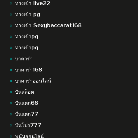
ทางเข้า live22
ทางเข้า pg
ทางเข้า Sexybaccarat168
ทางเข้าpg
ทางเข้าpg
บาคาร่า
บาคาร่า168
บาคาร่าออนไลน์
ปั่นสล็อต
ปั่นแตก66
ปั่นแตก77
ปันโปร777
พนันออนไลน์