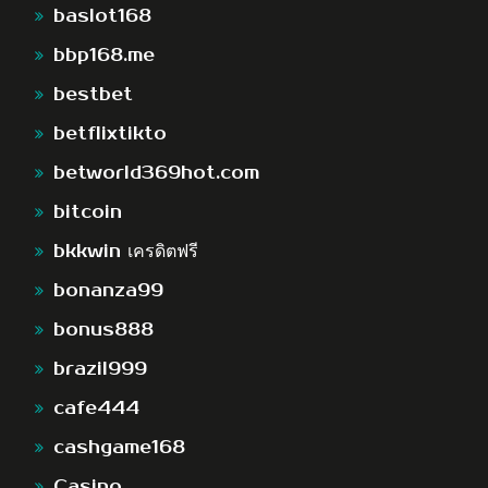
baslot168
bbp168.me
bestbet
betflixtikto
betworld369hot.com
bitcoin
bkkwin เครดิตฟรี
bonanza99
bonus888
brazil999
cafe444
cashgame168
Casino