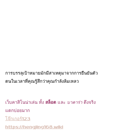
การบรรลุเป้าหมายมักมีสาเหตุมาจากการยืนยันตัว
ตนในเวลาที่คุณรู้สึกว่าคุณกำลังล้มเหลว
เว็บคาสิโนน่าเล่น ทั้ง
สล็อต
และ
บาคาร่า
ตึงจริง
แตกบ่อยมาก
โจ๊กเกอร์123
https://hengjing168.wiki