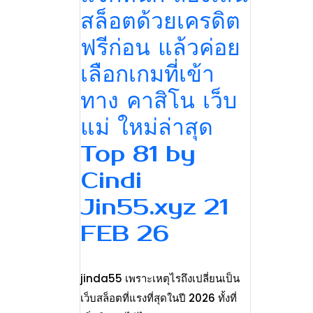
สล็อตด้วยเครดิต
ฟรีก่อน แล้วค่อย
เลือกเกมที่เข้า
ทาง คาสิโน เว็บ
แม่ ใหม่ล่าสุด
Top 81 by
Cindi
Jin55.xyz 21
FEB 26
jinda55 เพราะเหตุไรถึงเปลี่ยนเป็น
เว็บสล็อตที่แรงที่สุดในปี 2026 ทั้งที่