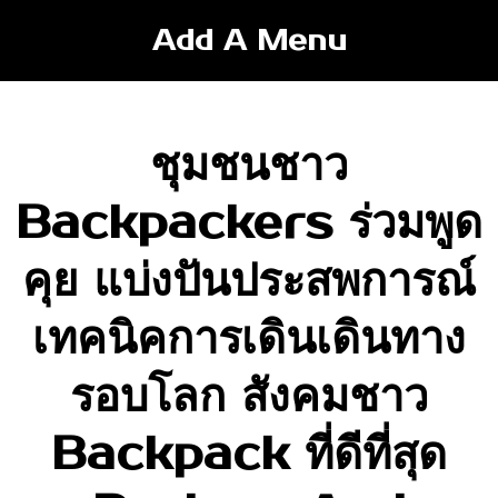
Add A Menu
ชุมชนชาว
Backpackers ร่วมพูด
คุย แบ่งปันประสพการณ์
เทคนิคการเดินเดินทาง
รอบโลก สังคมชาว
Backpack ที่ดีที่สุด