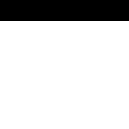
Skip
to
content