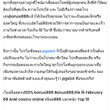
ทุกๆสิ่งทุกๆอย่างถูกดีไซน์มาเพื่อตอบโจทย์ผู้เล่นทุกคน สิ่งที่ทำให้ผม
ต้องใจที่สุดเป็น ความโปร่งใส และ ไม่มีเรื่องราวคดโกง
เล่นbonus888แล้วได้เงินจริงทุกยอด ไม่ว่าจะเป็นยอดเล็กหรือ
ยอดใหญ่ ทั้งระบบอัตโนมัติยังช่วยให้การฝาก-ถอนเงินง่ายและเร็ว
ภายในช่วงเวลาไม่เกิน 10 วินาที ซึ่งนับว่าสบายมากสำหรับคนที่
เกลียดชังรอคอยอะไรนานๆแบบผม
ยิ่งกว่านั้น โปรโมชั่นของ
ก็เป็นอีกจุดเด่นที่ผมจำเป็นต้อง
pgslot
เอ๋ยถึงนะครับ ไม่ว่าจะเป็นโปรสมาชิกใหม่ โปรคืนยอดเสีย หรือ
กิจกรรมลุ้นทองและรางวัลใหญ่ ทุกโปรโมชั่นถูกออกแบบมาเพื่อ
เพิ่มช่องทางแล้วก็ความสนุกให้กับผู้เล่นจริงๆอย่าคอยช้าครับ ลอง
เข้ามาสัมผัสด้วยตัวเองแล้วคุณจะรู้ว่า pgslot คือของจริง!
เว็บสล็อตตรง100% bonus888 Bonus888.life 16 February
68 Ariel casino online สล็อต888 แตกหนัก Top 19