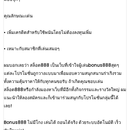
คุณลักษณะเด่น
• เพิ่มเครดิตสำหรับใช้พนันโดยไม่ต้องลงทุนเพิ่ม
• เหมาะกับสมาชิกที่เล่นเสมอๆ
ผมบอกเลยว่า สล็อต888 เป็นเว็บที่เข้าใจผู้เล่นbonus888สุดๆ
แต่ละโปรโมชั่นถูกวางแบบมาเพื่อมอบความสนุกสนานร่าเริงรวม
ทั้งความคุ้มราคาให้กับทุกคนขอรับ ถ้าเกิดคุณชอบเล่น
สล็อต888หรือกำลังมองหาเว็บที่มีอีกทั้งกิจกรรมและรางวัลใหญ่ ผม
แนะนำให้ลองสมัครและก็เข้ามาร่วมสนุกกับโปรโมชั่นกลุ่มนี้ได้
เลย!
Bonus888 ไม่มีโกง เล่นได้ ถอนได้จริง ด้วยระบบอัตโนมัติ เร็ว