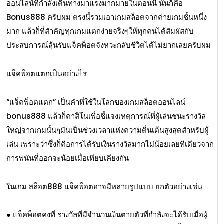
ออนไลน์ที่กำลังเดินทางมาแรงมากมายในตอนนี้ นั่นก็คือ
Bonus888 ครับผม ตรงนี้รวมเอาเกมสล็อตจากค่ายเกมชั้นหนึ่ง
มาก แล้วก็ที่สำคัญทุกเกมแตกง่ายจริงๆให้ทุกคนได้สัมผัสกับ
ประสบการณ์ลุ้นรับแจ็คพ็อตจังหวะกลับชีวิตได้ไม่ยากเลยครับผม
แจ็คพ็อตแตกเป็นอย่างไร
“แจ็คพ็อตแตก” เป็นคำที่ใช้ในโลกของเกมสล็อตออนไลน์
bonus888 แล้วก็คาสิโนเพื่อชี้แจงเหตุการณ์ที่ผู้เล่นชนะรางวัล
ใหญ่จากเกมนั้นๆมันเป็นช่วงเวลาแห่งความตื่นเต้นสูงสุดสำหรับผู้
เล่น เพราะว่าซึ่งก็คือการได้รับเงินรางวัลมากไม่น้อยเลยทีเดียวจาก
การพนันที่ออกจะน้อยเมื่อเทียบเคียงกัน
ในเกม สล็อต888 แจ็คพ็อตอาจมีหลายรูปแบบ ยกตัวอย่างเช่น
● แจ็คพ็อตคงที่ รางวัลที่มีจำนวนเงินตายตัวที่กำลังจะได้รับเมื่อผู้