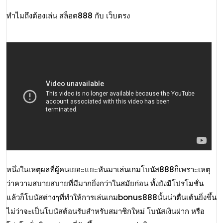
ทำไมถึงต้องเล่น สล็อต888 กับ เว็บตรง
หนึ่งในเหตุผลที่ผู้คนเยอะแยะหันมาเล่นเกมโบนัส888ก็เพราะเหตุ
ว่าความสบายสบายที่มีมากยิ่งกว่าในสมัยก่อน ทั้งยังมีโปรโมชั่น
แล้วก็โบนัสต่างๆที่ทำให้การเล่นเกมbonus888นั้นน่าตื่นเต้นยิ่งขึ้น
ไม่ว่าจะเป็นโบนัสต้อนรับสำหรับสมาชิกใหม่ โบนัสเงินฝาก หรือ