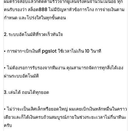
ผมตรวจสอบแล้วก็ติดตามรีวิวจากผู้เล่นจริงคนจำนวนไม่น้อย ทุก
คนรับรองว่า สล็อต888 ไม่มีปัญหาหัวข้อการโกง การจ่ายเงินตาม
กำหนด และโปร่งใสในทุกขั้นตอน
2. ระบบอัตโนมัติที่รวดเร็วทันใจ
• การฝาก-เบิกเงินที่ pgslot ใช้เวลาไม่เกิน 10 วินาที
• ไม่ต้องรอการรับรองจากทีมงาน คุณสามารถจัดการทุกสิ่งได้เอง
ผ่านระบบอัตโนมัติ
3. เล่นได้ ถอนได้ทุกยอด
• ไม่ว่าจะเป็นเลิศเล็กหรือยอดใหญ่ ผมเคยเบิกเงินหลักหมื่นในคราว
เดียวและก็ได้เงินครบถ้วนสมบูรณ์ภายในช่วงระยะเวลาไม่กี่นาทีนะ
ครับ