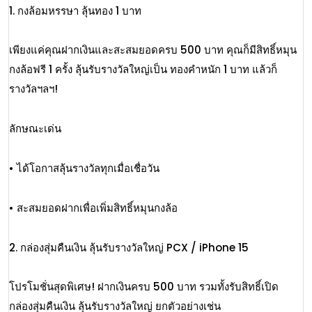
1. กงล้อมหรรษา ลุ้นทอง 1 บาท
เพียงแค่คุณฝากเงินและสะสมยอดครบ 500 บาท คุณก็มีสิทธิ์หมุน
กงล้อฟรี 1 ครั้ง ลุ้นรับรางวัลใหญ่เป็น ทองคำหนัก 1 บาท แล้วก็
รางวัลฯลฯ!
ลักษณะเด่น
• ได้โอกาสลุ้นรางวัลทุกเมื่อเชื่อวัน
• สะสมยอดฝากเพื่อเพิ่มสิทธิ์หมุนกงล้อ
2. กล่องสุ่มคืนเงิน ลุ้นรับรางวัลใหญ่ PCX / iPhone 15
โปรโมชั่นสุดพิเศษ! ฝากเงินครบ 500 บาท รวมทั้งรับสิทธิ์เปิด
กล่องสุ่มคืนเงิน ลุ้นรับรางวัลใหญ่ ยกตัวอย่างเช่น