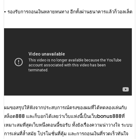
• รองรับการถอนเงินหลายหนทาง อีกทั้งผ่านธนาคารแล้วก็วอลเล็ต
ผมขอสรุปให้ฟังจากประสบการณ์ตรงของผมที่ได้ทดลองเล่นกับ
สล็อต888 และก็บอกได้เลยว่าเว็บแห่งนี้เป็นเว็บbonus888ที่
เหมาะสมที่สุดเว็บหนึ่งตอนนี้ขอรับ ทั้งยังเรื่องความน่าวางใจ ระบบ
การเล่นที่ล้ำสมัย โปรโมชั่นที่คุ้ม และการถอนเงินที่รวดเร็วทันใจ