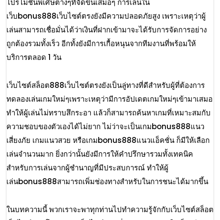
โปรโมชั่นพิเศษต่างๆที่จัดขึ้นเสมอๆ การเล่นใน
เว็บbonus888เว็บไซต์ตรงยังมีความปลอดภัยสูง เพราะเหตุว่าผู้
เล่นสามารถเชื่อมั่นได้ว่าเงินที่ฝากเข้ามาจะได้รับการจัดการอย่าง
ถูกต้องรวมทั้งเร็ว อีกทั้งยังมีการเกื้อหนุนจากทีมงานที่พร้อมให้
บริการตลอด 1 วัน
เว็บไซต์สล็อต888เว็บไซต์ตรงยังเป็นลู่ทางที่ดีสำหรับผู้ที่ต้องการ
ทดลองเล่นเกมใหม่ๆเพราะเหตุว่ามีการอัปเดตเกมใหม่ๆเข้ามาเสมอ
ทำให้ผู้เล่นไม่ทราบสึกระอา แล้วก็สามารถค้นหาเกมที่เหมาะสมกับ
ความชอบของตัวเองได้ไม่ยาก ไม่ว่าจะเป็นเกมbonus888แนว
เสี่ยงภัย เกมแนวสวย หรือเกมbonus888แนวแอ็คชั่น ก็มีให้เลือก
เล่นจำนวนมาก ยิ่งกว่านั้นยังมีการให้คำปรึกษารวมทั้งเทคนิค
สำหรับการเล่นจากผู้ชำนาญที่มีประสบการณ์ ทำให้ผู้
เล่นbonus888สามารถเพิ่มช่องทางสำหรับในการชนะได้มากขึ้น
ในบทความนี้ พวกเราจะพาทุกท่านไปทำความรู้จักกับเว็บไซต์สล็อต