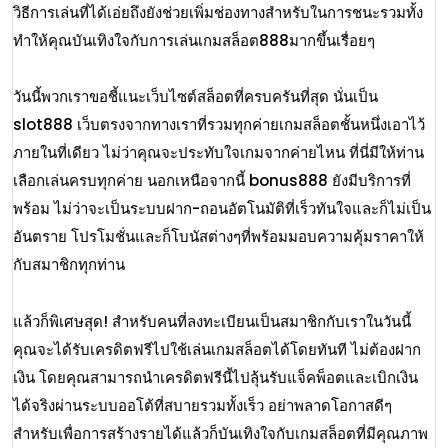
วิธีการเล่นที่ได้เอ่ยถึงยังช่วยเพิ่มช่องทางสำหรับในการชนะรวมทั้ง
ทำให้คุณบันเทิงใจกับการเล่นเกมสล็อต888มากขึ้นเรื่อยๆ
วันนี้พวกเราขอชี้แนะเว็บไซต์สล็อตที่ครบครันที่สุด นั่นเป็น
slot888 เว็บตรงจากทางเราที่รวมทุกค่ายเกมสล็อตชั้นหนึ่งเอาไว้
ภายในที่เดียว ไม่ว่าคุณจะประทับใจเกมจากค่ายไหน ที่นี่มีให้ท่าน
เลือกเล่นครบทุกค่าย นอกเหนือจากนี้ bonus888 ยังมีบริการที่
พร้อม ไม่ว่าจะเป็นระบบฝาก-ถอนอัตโนมัติที่เร็วทันใจและก็ไม่เป็น
อันตราย โปรโมชั่นและก็โบนัสต่างๆที่พร้อมมอบความคุ้มราคาให้
กับสมาชิกทุกท่าน
แล้วก็พิเศษสุด! สำหรับคนที่ลงทะเบียนเป็นสมาชิกกับเราในวันนี้
คุณจะได้รับเครดิตฟรีไปใช้เล่นเกมสล็อตได้โดยทันที ไม่ต้องฝาก
เงิน โดยคุณสามารถนำเครดิตฟรีนี้ไปลุ้นรับแจ็คพ็อตและเบิกเงิน
ได้จริงผ่านระบบออโต้ที่สบายรวมทั้งเร็ว อย่าพลาดโอกาสดีๆ
สำหรับเพื่อการสร้างรายได้แล้วก็บันเทิงใจกับเกมสล็อตที่มีคุณภาพ