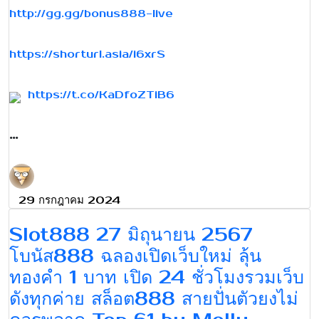
http://gg.gg/bonus888-live
https://shorturl.asia/i6xrS
https://t.co/KaDfoZTiB6
…
29 กรกฎาคม 2024
Slot888 27 มิถุนายน 2567
โบนัส888 ฉลองเปิดเว็บใหม่ ลุ้น
ทองคำ 1 บาท เปิด 24 ชั่วโมงรวมเว็บ
ดังทุกค่าย สล็อต888 สายปั่นตัวยงไม่