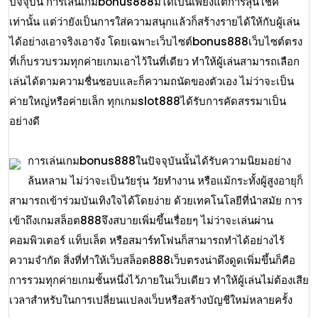
ปัจจุบัน การเล่นเกมbonus888มิได้เป็นเพียงแต่การลุ้นโชค
เท่านั้น แต่ว่ายังเป็นการใส่ความสนุกแล้วก็สร้างรายได้ให้กับผู้เล่น
ได้อย่างเอาจริงเอาจัง โดยเฉพาะเว็บไซต์bonus888เว็บไซต์ตรง
ที่เก็บรวบรวมทุกค่ายเกมเอาไว้ในที่เดียว ทำให้ผู้เล่นสามารถเลือก
เล่นได้ตามความชื่นชอบและก็ความถนัดของตัวเอง ไม่ว่าจะเป็น
ค่ายใหญ่หรือค่ายเล็ก ทุกเกมslot888ได้รับการคัดสรรมาเป็น
อย่างดี
การเล่นเกมbonus888ในปัจจุบันนั้นได้รับความนิยมอย่าง
ล้นหลาม ไม่ว่าจะเป็นวัยรุ่น วัยทำงาน หรือแม้กระทั้งผู้สูงอายุก็
สามารถเข้าร่วมบันเทิงใจได้โดยง่าย ด้วยเทคโนโลยีที่นำสมัย การ
เข้าถึงเกมสล็อต888จึงสบายเพิ่มขึ้นเรื่อยๆ ไม่ว่าจะเล่นผ่าน
คอมพิวเตอร์ แท็บเล็ต หรือสมาร์ทโฟนก็สามารถทำได้อย่างไร้
ความจำกัด สิ่งที่ทำให้เว็บสล็อต888เว็บตรงน่าดึงดูดเพิ่มขึ้นก็คือ
การรวมทุกค่ายเกมชั้นหนึ่งไว้ภายในเว็บเดียว ทำให้ผู้เล่นไม่ต้องเสีย
เวลาสำหรับในการเปลี่ยนแปลงเว็บหรือสร้างบัญชีใหม่หลายครั้ง