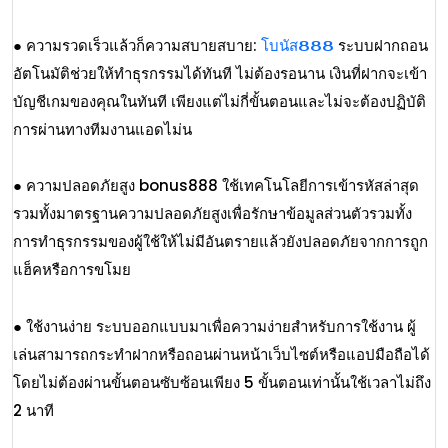
● ความรวดเร็วแล้วก็ความสบายสบาย:
ระบบฝากถอน
โบนัส888
อัตโนมัติช่วยให้ทำธุรกรรมได้ทันที ไม่ต้องรอนาน เงินที่ฝากจะเข้า
บัญชีเกมของคุณในทันที เพียงแต่ไม่กี่ขั้นตอนและไม่จะต้องปฏิบัติ
การผ่านทางทีมงานแอดไม่น
● ความปลอดภัยสูง bonus888 ใช้เทคโนโลยีการเข้ารหัสล่าสุด
รวมทั้งมาตรฐานความปลอดภัยสูงเพื่อรักษาข้อมูลส่วนตัวรวมทั้ง
การทำธุรกรรมของผู้ใช้ให้ไม่มีอันตรายแล้วยังปลอดภัยจากการถูก
แฮ็คหรือการขโมย
● ใช้งานง่าย ระบบออกแบบมาเพื่อความง่ายสำหรับการใช้งาน ผู้
เล่นสามารถกระทำฝากหรือถอนผ่านหน้าเว็บไซต์หรือแอปมือถือได้
โดยไม่ต้องผ่านขั้นตอนซับซ้อนเพียง 5 ขั้นตอนเท่านั้นใช้เวลาไม่ถึง
2 นาที