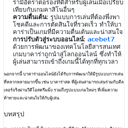
ร่ามีอัตราต่อรองที่ดีสำหรับผู้เล่นเมื่อเปรียบ
เทียบกับเกมคาสิโนอื่นๆ
ความตื่นเต้น
: รูปแบบการเล่นที่ต้องพึ่งพา
โชคดีและการตัดสินใจที่รวดเร็ว ทำให้บา
คาร่าเป็นเกมที่มีความตื่นเต้นและน่าสนใจ
การปรับตัวสู่ระบบออนไลน์
:
acebet7
ด้วยการพัฒนาของเทคโนโลยีสารสนเทศ
เกมบาคาร่าถูกนำสู่โลกออนไลน์ ซึ่งทำให้
ผู้เล่นสามารถเข้าถึงเกมนี้ได้ทุกที่ทุกเวลา
นอกจากนี้ บาคาร่าออนไลน์ยังได้รับการพัฒนาให้มีรูปแบบการเล่น
ที่หลากหลายมากขึ้น เช่น บาคาร่าสด ที่ผู้เล่นสามารถเล่นร่วมกับดีล
เลอร์จริงผ่านวีดีโอสตรีมมิ่ง รวมถึงรูปแบบเกมใหม่ๆ ที่เพิ่มความ
ท้าทายและน่าสนใจให้กับผู้เล่น
บทสรุป