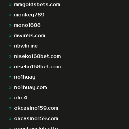
mmgoldsbets.com
monkey789
mono1688
mwin9s.com
nbwin.me
niseko168bet.com
niseko168bet.com
no1huay
no1huay.com
okc4
okcasino159.com
okcasino159.com