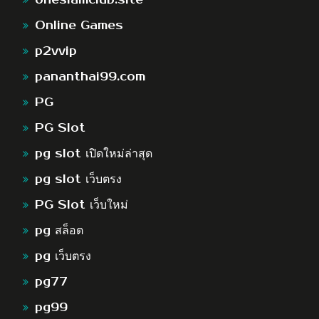
onesiamclub.site
Online Games
p2vvip
pananthai99.com
PG
PG Slot
pg slot เปิดใหม่ล่าสุด
pg slot เว็บตรง
PG Slot เว็บใหม่
pg สล็อต
pg เว็บตรง
pg77
pg99