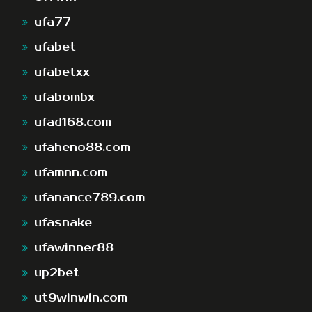
ufa77
ufabet
ufabetxx
ufabombx
ufad168.com
ufaheno88.com
ufamnn.com
ufanance789.com
ufasnake
ufawinner88
up2bet
ut9winwin.com