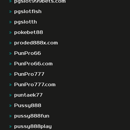
pgslot999bets.com
pgslotfish
pgslotth
pokebet88
proded888x.com
PunPro66
PunPro66.com
PunPro777
PunPro777.com
puntaek77
Pussy888
pussy888fun
pussy888play