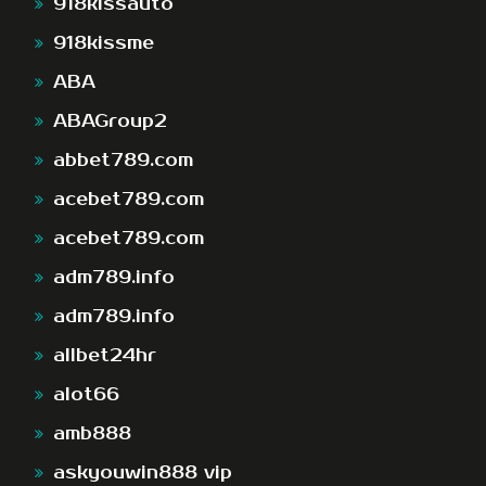
918kissauto
918kissme
ABA
ABAGroup2
abbet789.com
acebet789.com
acebet789.com
adm789.info
adm789.info
allbet24hr
alot66
amb888
askyouwin888 vip