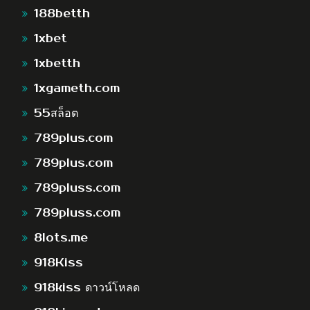
188betth
1xbet
1xbetth
1xgameth.com
55สล็อต
789plus.com
789plus.com
789pluss.com
789pluss.com
8lots.me
918Kiss
918kiss ดาวน์โหลด