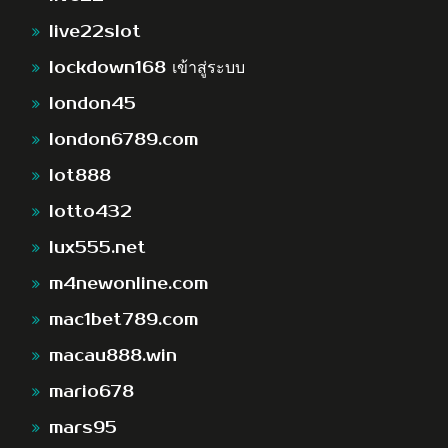
live22slot
lockdown168 เข้าสู่ระบบ
london45
london6789.com
lot888
lotto432
lux555.net
m4newonline.com
mac1bet789.com
macau888.win
mario678
mars95