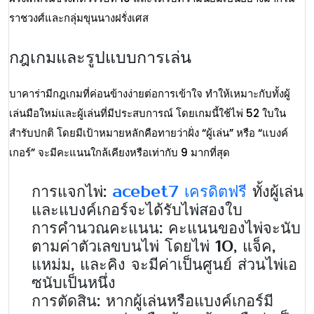
ราชวงศ์และกลุ่มขุนนางฝรั่งเศส
กฎเกมและรูปแบบการเล่น
บาคาร่ามีกฎเกมที่ค่อนข้างง่ายต่อการเข้าใจ ทำให้เหมาะกับทั้งผู้
เล่นมือใหม่และผู้เล่นที่มีประสบการณ์ โดยเกมนี้ใช้ไพ่ 52 ใบใน
สำรับปกติ โดยมีเป้าหมายหลักคือทายว่าฝั่ง “ผู้เล่น” หรือ “แบงค์
เกอร์” จะมีคะแนนใกล้เคียงหรือเท่ากับ 9 มากที่สุด
การแจกไพ่:
acebet7 เครดิตฟรี
ทั้งผู้เล่น
และแบงค์เกอร์จะได้รับไพ่สองใบ
การคำนวณคะแนน: คะแนนของไพ่จะนับ
ตามค่าตัวเลขบนไพ่ โดยไพ่ 10, แจ็ค,
แหม่ม, และคิง จะมีค่าเป็นศูนย์ ส่วนไพ่เอ
ซนับเป็นหนึ่ง
การตัดสิน: หากผู้เล่นหรือแบงค์เกอร์มี