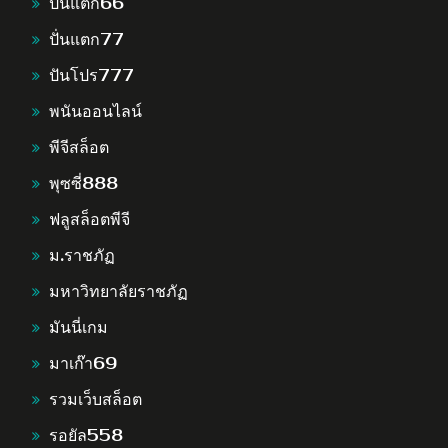
ปั่นแตก66
ปั่นแตก77
ปันโปร777
พนันออนไลน์
พีจีสล็อต
พุซซี่888
ฟลูสล็อตพีจี
ม.ราชภัฏ
มหาวิทยาลัยราชภัฏ
มันนี่เกม
มาเก๊า69
รวมเว็บสล็อต
รอยัล558