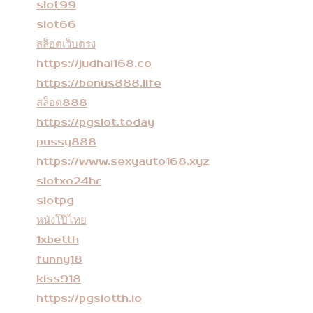
slot99
slot66
สล็อตเว็บตรง
https://judhai168.co
https://bonus888.life
สล็อต888
https://pgslot.today
pussy888
https://www.sexyauto168.xyz
slotxo24hr
slotpg
หนังโป๊ไทย
1xbetth
funny18
kiss918
https://pgslotth.io