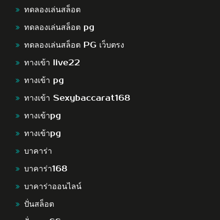
ทดลองเล่นสล็อต
ทดลองเล่นสล็อต pg
ทดลองเล่นสล็อต PG เว็บตรง
ทางเข้า live22
ทางเข้า pg
ทางเข้า Sexybaccarat168
ทางเข้าpg
ทางเข้าpg
บาคาร่า
บาคาร่า168
บาคาร่าออนไลน์
ปั่นสล็อต