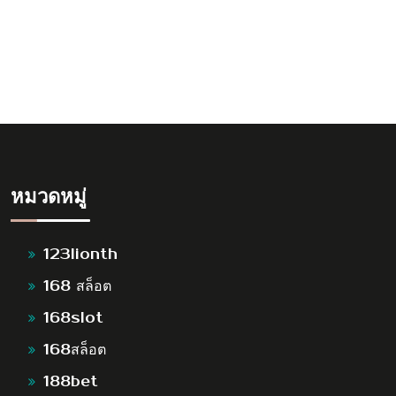
หมวดหมู่
123lionth
168 สล็อต
168slot
168สล็อต
188bet