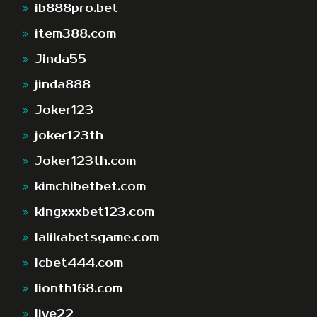
ib888pro.bet
item388.com
Jinda55
jinda888
Joker123
joker123th
Joker123th.com
kimchibetbet.com
kingxxxbet123.com
lalikabetsgame.com
lcbet444.com
lionth168.com
live22