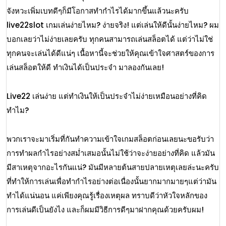
จังหวะเพิ่มเบทดีๆก็มีโอกาสทำกำไรได้มากขึ้นแล้วนะครับ
live22slot เกมเล่นง่ายไหม? ง่ายจริง! แต่เล่นให้ดีนั้นง่ายไหม? ผม
บอกเลยว่าไม่ง่ายเลยครับ ทุกคนสามารถเล่นสล็อตได้ แต่ว่าไม่ใช่
ทุกคนจะเล่นได้ดีแน่ๆ เนื้อหานี้จะช่วยให้คุณเข้าใจศาสตร์ของการ
เล่นสล็อตให้ดี ทำเงินได้เป็นประจำ มาลองกันเลย!
Live22 เล่นง่าย แต่ทำเงินให้เป็นประจำไม่ง่ายเหมือนอย่างที่คิด
ทำไม?
พวกเราจะมาเริ่มที่กันทำความเข้าใจเกมสล็อตก่อนเลยนะขอรับว่า
การทำผลกำไรอย่างสม่ำเสมอนั้นไม่ใช้ว่าจะง่ายอย่างที่คิด แล้วมัน
มีสาเหตุจากอะไรกันแน่? มันมีหลายต้นสายปลายเหตุเลยล่ะนะครับ
ที่ทำให้การเล่นเพื่อทำกำไรอย่างต่อเนื่องนั้นยากมากมายๆแต่ว่ามัน
ทำได้แน่นอน แค่เพียงคุณรู้เรื่องเหตุผล ทราบดีว่าหัวใจหลักของ
การเล่นดีเป็นยังไง และก็ผมมีวิธีการดีๆมาฝากคุณด้วยครับผม!