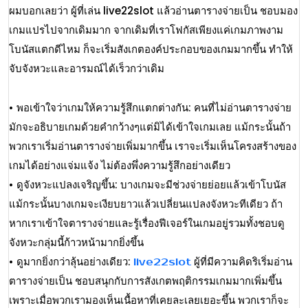
ผมบอกเลยว่า ผู้ที่เล่น live22slot แล้วอ่านตารางจ่ายเป็น ชอบมอง
เกมแปรไปจากเดิมมาก จากเดิมที่เราโฟกัสเพียงแค่เกมภาพงาม
โบนัสแตกดีไหม ก็จะเริ่มสังเกตองค์ประกอบของเกมมากขึ้น ทำให้
จับจังหวะและอารมณ์ได้เร็วกว่าเดิม
• พอเข้าใจว่าเกมให้ความรู้สึกแตกต่างกัน: คนที่ไม่อ่านตารางจ่าย
มักจะอธิบายเกมด้วยคำกว้างๆแต่มิได้เข้าใจเกมเลย แม้กระนั้นถ้า
พวกเราเริ่มอ่านตารางจ่ายเพิ่มมากขึ้น เราจะเริ่มเห็นโครงสร้างของ
เกมได้อย่างแจ่มแจ้ง ไม่ต้องพึ่งความรู้สึกอย่างเดียว
• ดูจังหวะแปลงเจริญขึ้น: บางเกมจะมีช่วงจ่ายย่อยแล้วเข้าโบนัส
แม้กระนั้นบางเกมจะเงียบยาวแล้วเปลี่ยนแปลงจังหวะทีเดียว ถ้า
หากเราเข้าใจตารางจ่ายและรู้เรื่องฟีเจอร์ในเกมอยู่รวมทั้งชอบดู
จังหวะกลุ่มนี้ก้าวหน้ามากยิ่งขึ้น
• ดูมากยิ่งกว่าลุ้นอย่างเดียว:
ผู้ที่มีความคิดริเริ่มอ่าน
live22slot
ตารางจ่ายเป็น ชอบสนุกกับการสังเกตพฤติกรรมเกมมากเพิ่มขึ้น
เพราะเมื่อพวกเรามองเห็นเนื้อหาที่เคยละเลยเยอะขึ้น พวกเราก็จะ