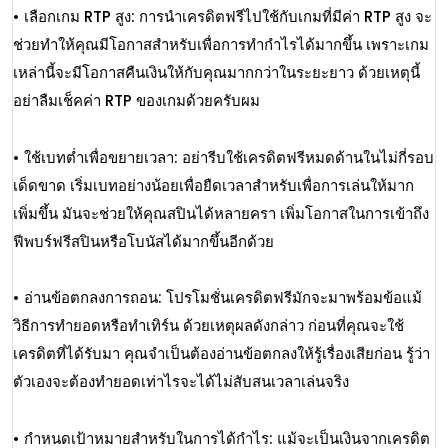
• เลือกเกม RTP สูง: การนำเครดิตฟรีไปใช้กับเกมที่มีค่า RTP สูง จะ
ช่วยทำให้คุณมีโอกาสสำหรับเพื่อการทำกำไรได้มากขึ้น เพราะเกม
เหล่านี้จะมีโอกาสคืนเงินให้กับคุณมากกว่าในระยะยาว ด้วยเหตุนี้
อย่าลืมเช็คค่า RTP ของเกมด้วยครับผม
• ใช้เบทต่ำเพื่อขยายเวลา: อย่ารีบใช้เครดิตฟรีหมดด้านในไม่กี่รอบ
เด็ดขาด เริ่มเบทอย่างน้อยเพื่อยืดเวลาสำหรับเพื่อการเล่นให้มาก
เพิ่มขึ้น มันจะช่วยให้คุณสปินได้หลายครา เพิ่มโอกาสในการเข้าถึง
ฟีพบร์ฟรีสปินหรือโบนัสได้มากขึ้นอีกด้วย
• อ่านข้อตกลงการถอน: โปรโมชั่นเครดิตฟรีมักจะมาพร้อมข้อแม้
วิธีการทำยอดหรือทำเทิร์น ด้วยเหตุผลดังกล่าว ก่อนที่คุณจะใช้
เครดิตที่ได้รับมา คุณจำเป็นต้องอ่านข้อตกลงให้รู้เรื่องเสียก่อน รู้ว่า
ตัวเองจะต้องทำยอดเท่าไรจะได้ไม่สับสนเวลาเล่นจริง
• กำหนดเป้าหมายสำหรับในการได้กำไร: แม้จะเป็นเงินจากเครดิต