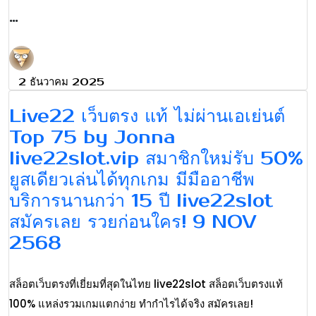
…
2 ธันวาคม 2025
Live22 เว็บตรง แท้ ไม่ผ่านเอเย่นต์
Top 75 by Jonna
live22slot.vip สมาชิกใหม่รับ 50%
ยูสเดียวเล่นได้ทุกเกม มีมืออาชีพ
บริการนานกว่า 15 ปี live22slot
สมัครเลย รวยก่อนใคร! 9 NOV
2568
สล็อตเว็บตรงที่เยี่ยมที่สุดในไทย live22slot สล็อตเว็บตรงแท้
100% แหล่งรวมเกมแตกง่าย ทำกำไรได้จริง สมัครเลย!