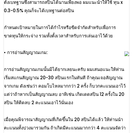
ตั้งเบทฐานซึ่งสามารถสปินได้นานเพียงพอ ผมแนะนำให้ใช้ ทุน x
0.3-0.5% คุณก็จะได้เบทฐานต่อสปิน
กำหนดเป้าหมายในการได้กำไรหรือขีดจำกัดสำหรับเพื่อการ
ขาดทุนให้กระจ่าง รวมทั้งตั้งเวลาสำหรับการเล่นเอาไว้ด้วย
• การอ่านสัญญาณเกม:
การอ่านสัญญาณเกมนั้นมิได้ยากเลยนะครับ ผมเสนอแนะให้ท่าน
เริ่มสแกนสัญญาณ 20-30 สปินแรกในทันที ถ้าคุณเจอสัญญาณ
จากเกม ดังเช่นว่า คอมโบไหลมากกว่า 2 ครั้ง ก็บวกคะแนนเอาไว้
แต่ว่าถ้าหากเป็นสัญญาณลบ อาทิเช่น เกิดเดดสปิน 12 ครั้งใน 20
สปิน ให้ติดลบ 2 คะแนนเอาไว้นั่นเอง
เมื่อคุณพิจารณาสัญญาณที่เกิดขึ้นใน 20 สปินได้แล้ว ให้ท่านนำ
คะแนนทั้งปวงมารวมกัน ถ้าเกิดมีคะแนนมากกว่า 4 คะแนนจัดว่า