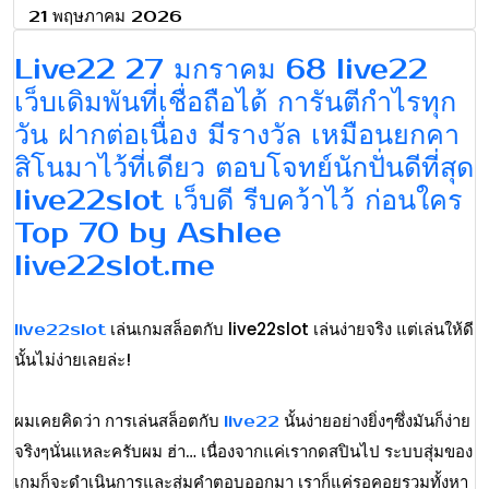
21 พฤษภาคม 2026
Live22 27 มกราคม 68 live22
เว็บเดิมพันที่เชื่อถือได้ การันตีกำไรทุก
วัน ฝากต่อเนื่อง มีรางวัล เหมือนยกคา
สิโนมาไว้ที่เดียว ตอบโจทย์นักปั่นดีที่สุด
live22slot เว็บดี รีบคว้าไว้ ก่อนใคร
Top 70 by Ashlee
live22slot.me
เล่นเกมสล็อตกับ live22slot เล่นง่ายจริง แต่เล่นให้ดี
live22slot
นั้นไม่ง่ายเลยล่ะ!
ผมเคยคิดว่า การเล่นสล็อตกับ
นั้นง่ายอย่างยิ่งๆซึ่งมันก็ง่าย
live22
จริงๆนั่นแหละครับผม ฮ่า… เนื่องจากแค่เรากดสปินไป ระบบสุ่มของ
เกมก็จะดำเนินการและสุ่มคำตอบออกมา เราก็แค่รอคอยรวมทั้งหา