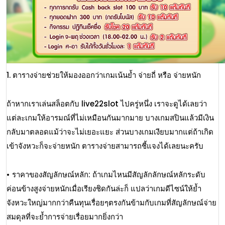
1. ตารางจ่ายช่วยให้มองออกว่าเกมเน้นย้ำ จ่ายถี่ หรือ จ่ายหนัก
ถ้าหากเราเล่นสล็อตกับ live22slot ไปครู่หนึ่ง เราจะดูได้เลยว่า
แต่ละเกมให้อารมณ์ที่ไม่เหมือนกันมากมาย บางเกมสปินแล้วมีเงิน
กลับมาตลอดแม้ว่าจะไม่เยอะแยะ ส่วนบางเกมเงียบมากแต่ถ้าเกิด
เข้าจังหวะก็จะจ่ายหนัก ตารางจ่ายสามารถชี้แจงได้เลยนะครับ
• ราคาของสัญลักษณ์หลัก: ถ้าเกมไหนมีสัญลักลักษณ์หลักระดับ
ค่อนข้างสูงจ่ายหนักเมื่อเรียงชิดกันล่ะก็ แปลว่าเกมดีไซน์ให้ย้ำ
จังหวะใหญ่มากกว่าคืนทุนเรื่อยๆตรงกันข้ามกับเกมที่สัญลักษณ์จ่าย
สมดุลที่จะย้ำการจ่ายเรื่อยมากยิ่งกว่า