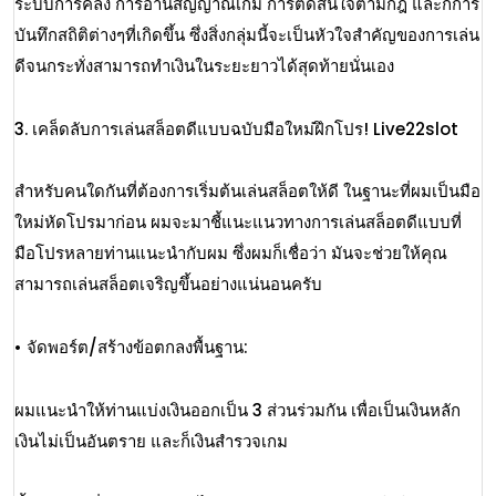
ระบบการคลัง การอ่านสัญญาณเกม การตัดสินใจตามกฎ และก็การ
บันทึกสถิติต่างๆที่เกิดขึ้น ซึ่งสิ่งกลุ่มนี้จะเป็นหัวใจสำคัญของการเล่น
ดีจนกระทั่งสามารถทำเงินในระยะยาวได้สุดท้ายนั่นเอง
3. เคล็ดลับการเล่นสล็อตดีแบบฉบับมือใหม่ฝึกโปร! Live22slot
สำหรับคนใดกันที่ต้องการเริ่มต้นเล่นสล็อตให้ดี ในฐานะที่ผมเป็นมือ
ใหม่หัดโปรมาก่อน ผมจะมาชี้แนะแนวทางการเล่นสล็อตดีแบบที่
มือโปรหลายท่านแนะนำกับผม ซึ่งผมก็เชื่อว่า มันจะช่วยให้คุณ
สามารถเล่นสล็อตเจริญขึ้นอย่างแน่นอนครับ
• จัดพอร์ต/สร้างข้อตกลงพื้นฐาน:
ผมแนะนำให้ท่านแบ่งเงินออกเป็น 3 ส่วนร่วมกัน เพื่อเป็นเงินหลัก
เงินไม่เป็นอันตราย และก็เงินสำรวจเกม