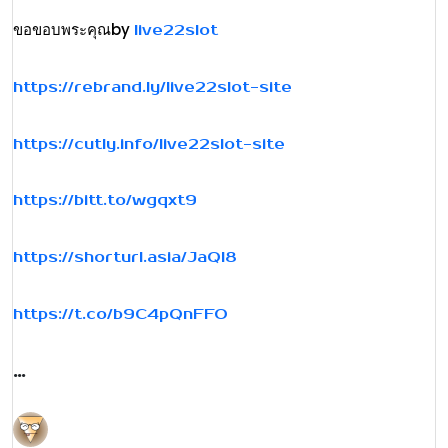
ขอขอบพระคุณby
live22slot
https://rebrand.ly/live22slot-site
https://cutly.info/live22slot-site
https://bitt.to/wgqxt9
https://shorturl.asia/JaQl8
https://t.co/b9C4pQnFFO
…