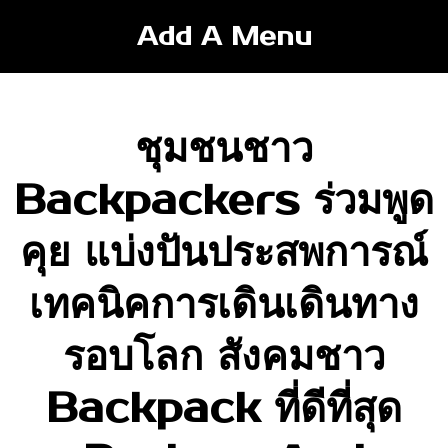
Add A Menu
ชุมชนชาว
Backpackers ร่วมพูด
คุย แบ่งปันประสพการณ์
เทคนิคการเดินเดินทาง
รอบโลก สังคมชาว
Backpack ที่ดีที่สุด