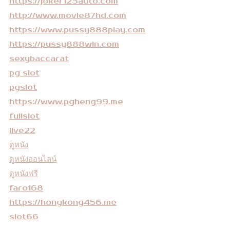
https://joker123auto.com
http://www.movie87hd.com
https://www.pussy888play.com
https://pussy888win.com
sexybaccarat
pg slot
pgslot
https://www.pgheng99.me
fullslot
live22
ดูหนัง
ดูหนังออนไลน์
ดูหนังฟรี
faro168
https://hongkong456.me
slot66