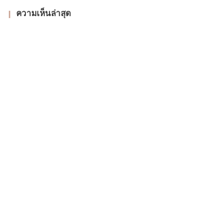
ความเห็นล่าสุด