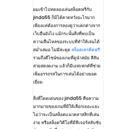
ผมเข้าไปทดลองเล่นสล็อตฟรีกับ
jinda55 ก็มิได้คาดหวังอะไรมาก
เพียงแค่ต้องการลองดูว่าแตกต่างจาก
เว็บอื่นยังไง แม้กระนั้นสิ่งที่พบเป็น
ความลื่นไหลของระบบที่ทำให้เล่นได้
สม่ำเสมอ ไม่มีสะดุด
สล็อตเครดิตฟรี
รวมถึงดีไซน์ของเกมที่ดูนำสมัย สีสัน
สวยสดงดงาม แล้วก็มีเอฟเฟกต์ที่ช่วย
เพิ่มอรรถรสในการเล่นได้อย่างยอด
เยี่ยม
สิ่งที่โดดเด่นของ jinda55 คือความ
มากมายของเกมที่มีให้เลือกเยอะแยะ
ไม่ว่าจะเป็นสล็อตแนวคลาสสิกที่เล่น
ง่าย หรือสล็อตวิดีโอที่มีฟีเจอร์สลับซับ