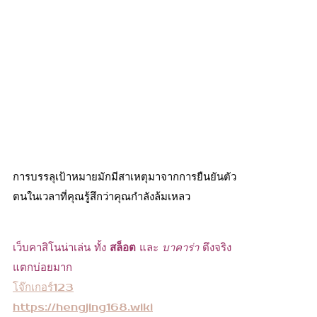
การบรรลุเป้าหมายมักมีสาเหตุมาจากการยืนยันตัว
ตนในเวลาที่คุณรู้สึกว่าคุณกำลังล้มเหลว
เว็บคาสิโนน่าเล่น ทั้ง
สล็อต
และ
บาคาร่า
ตึงจริง
แตกบ่อยมาก
โจ๊กเกอร์123
https://hengjing168.wiki