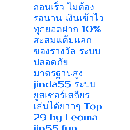
ถอนเร็ว ไม่ต้อง
รอนาน เงินเข้าไว
ทุกยอดฝาก 10%
สะสมแต้มแลก
ของรางวัล ระบบ
ปลอดภัย
มาตรฐานสูง
jinda55 ระบบ
ยูสเซอร์เสถียร
เล่นได้ยาวๆ Top
29 by Leoma
jin55.fun