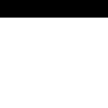
Skip
to
content