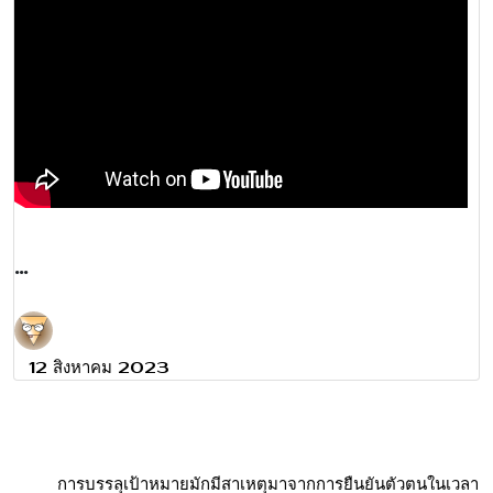
…
12 สิงหาคม 2023
การบรรลุเป้าหมายมักมีสาเหตุมาจากการยืนยันตัวตนในเวลา