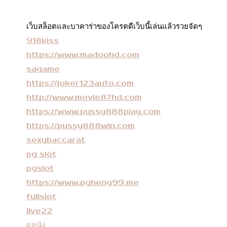
เว็บสล็อตและบาคาร่าของโครตดีเว็บนี้เล่นแล้วรวยจัดๆ
918kiss
https://www.madoohd.com
sagame
https://joker123auto.com
http://www.movie87hd.com
https://www.pussy888play.com
https://pussy888win.com
sexybaccarat
pg slot
pgslot
https://www.pgheng99.me
fullslot
live22
ดูหนัง