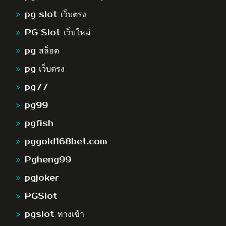
pg slot เว็บตรง
PG Slot เว็บใหม่
pg สล็อต
pg เว็บตรง
pg77
pg99
pgfish
pggold168bet.com
Pgheng99
pgjoker
PGSlot
pgslot ทางเข้า