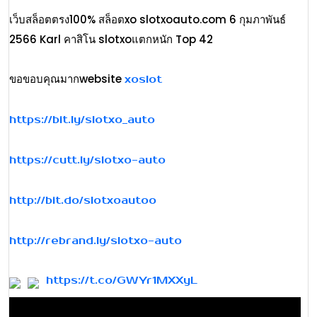
เว็บสล็อตตรง100% สล็อตxo slotxoauto.com 6 กุมภาพันธ์
2566 Karl คาสิโน slotxoแตกหนัก Top 42
ขอขอบคุณมากwebsite
xoslot
https://bit.ly/slotxo_auto
https://cutt.ly/slotxo-auto
http://bit.do/slotxoautoo
http://rebrand.ly/slotxo-auto
https://t.co/GWYr1MXXyL