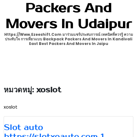
Packers And
Movers In Udaipur
Https://www.ezeeshift.com มาร่วมแชร์ประสบการณ์ เทคนิคที่ควรรู้ ความ
ประทับใจ การเที่ยวแบบ Backpack Packers And Movers In Kandivali
East Best Packers And Movers In Jaipu
หมวดหมู่:
xoslot
xoslot
Slot auto
https://slotxoauto.com 1