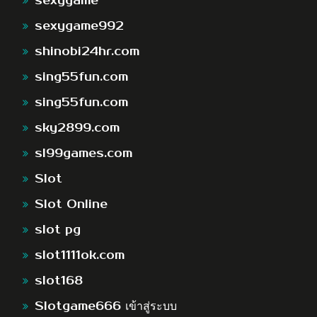
sexygame
sexygame992
shinobi24hr.com
sing55fun.com
sing55fun.com
sky2899.com
sl99games.com
Slot
Slot Online
slot pg
slot1111ok.com
slot168
Slotgame666 เข้าสู่ระบบ