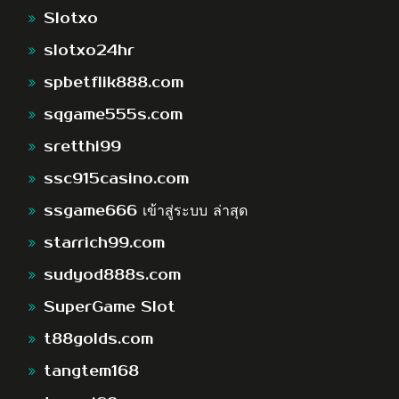
Slotxo
slotxo24hr
spbetflik888.com
sqgame555s.com
sretthi99
ssc915casino.com
ssgame666 เข้าสู่ระบบ ล่าสุด
starrich99.com
sudyod888s.com
SuperGame Slot
t88golds.com
tangtem168