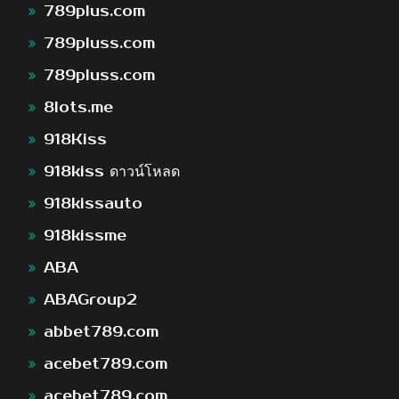
789plus.com
789pluss.com
789pluss.com
8lots.me
918Kiss
918kiss ดาวน์โหลด
918kissauto
918kissme
ABA
ABAGroup2
abbet789.com
acebet789.com
acebet789.com