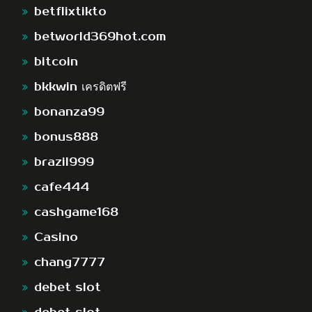
betflixtikto
betworld369hot.com
bitcoin
bkkwin เครดิตฟรี
bonanza99
bonus888
brazil999
cafe444
cashgame168
Casino
chang7777
debet slot