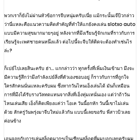
พวกเราก็ยังไม่ผ่านหัวข้อการจีบหนุ่มครับเนี่ย แม้กระนั้นเจ๊บิวกล่าว
ว่านี่แหละคือแนวความคิดสำคัญที่ทำให้แกยังคงเล่น slotxo auto
แบบมีความสุขมากมายๆอยู่ หลังจากที่มึงเรียนรู้จักเกมที่ราวกับการ
เรียนรู้จะเพศชายคนหนึ่งแล้ว ต่อไปนี้จะจีบให้ติดจะต้องทำเช่นไร
ล่ะ?
ก็เปย์ไปเลยสินะครับ ฮ่า… แกกล่าวว่า ทุกครั้งที่เพิ่มเงินเข้ามา มึงจะ
มีความรู้สึกว่ามึงกำลังเปย์สิ่งที่ตัวเองชอบอยู่ ก็ราวกับการที่ถูกใจ
ใครสักคนนั่นแหละครับผม ซึ่งหากวันไหนเอ็งเล่นได้ มันก็เหมือน
การที่มึงได้รับรางวัลทดแทนจากสิ่งที่เอ็งทุ่มเทนั่นเอง แต่ว่าถ้าวัน
ไหนเล่นเสีย เอ็งก็คิดเพียงแค่ว่า โอเค วันนี้อกหัก วันนี้เขาไม่เล่น
ด้วย สักครู่วันพรุ่งมาจีบใหม่แล้วกัน แบบนี้เลยขอรับ พี่สาวบิวเลย
ค่อนข้าง
เอนจอยกับการเล่นสล็อตมากๆเป็นเซียนสล็อตที่ผมบอกเลยครับผม