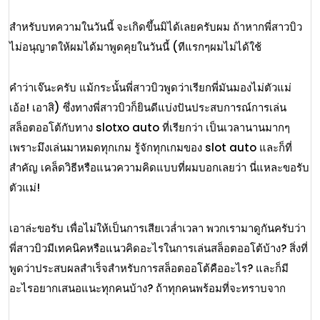
สำหรับบทความในวันนี้ จะเกิดขึ้นมิได้เลยครับผม ถ้าหากพี่สาวบิว
ไม่อนุญาตให้ผมได้มาพูดคุยในวันนี้ (ทีแรกๆผมไม่ได้ใช้
คำว่าเจ๊นะครับ แม้กระนั้นพี่สาวบิวพูดว่าเรียกพี่มันมองไม่ตัวแม่
เอ้อ! เอาสิ) ซึ่งทางพี่สาวบิวก็ยินดีแบ่งปันประสบการณ์การเล่น
สล็อตออโต้กับทาง slotxo auto ที่เรียกว่า เป็นเวลานานมากๆ
เพราะมึงเล่นมาหมดทุกเกม รู้จักทุกเกมของ slot auto และก็ที่
สำคัญ เคล็ดวิธีหรือแนวความคิดแบบที่ผมบอกเลยว่า นี่แหละขอรับ
ตัวแม่!
เอาล่ะขอรับ เพื่อไม่ให้เป็นการเสียเวล่ำเวลา พวกเรามาดูกันครับว่า
พี่สาวบิวมีเทคนิคหรือแนวคิดอะไรในการเล่นสล็อตออโต้บ้าง? สิ่งที่
พูดว่าประสบผลสำเร็จสำหรับการสล็อตออโต้คืออะไร? และก็มี
อะไรอยากเสนอแนะทุกคนบ้าง? ถ้าทุกคนพร้อมที่จะทราบจาก