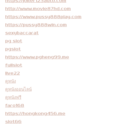
https://joker123auto.com
http://www.movie87hd.com
https://www.pussy888play.com
https://pussy888win.com
sexybaccarat
pg slot
pgslot
https://www.pgheng99.me
fullslot
live22
ดูหนัง
ดูหนังออนไลน์
ดูหนังฟรี
faro168
https://hongkong456.me
slot66