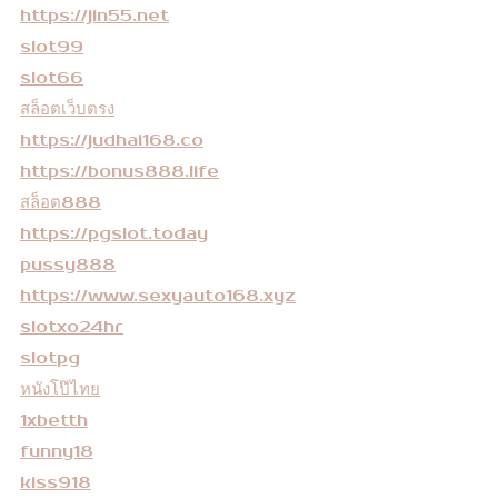
https://jin55.net
slot99
slot66
สล็อตเว็บตรง
https://judhai168.co
https://bonus888.life
สล็อต888
https://pgslot.today
pussy888
https://www.sexyauto168.xyz
slotxo24hr
slotpg
หนังโป๊ไทย
1xbetth
funny18
kiss918