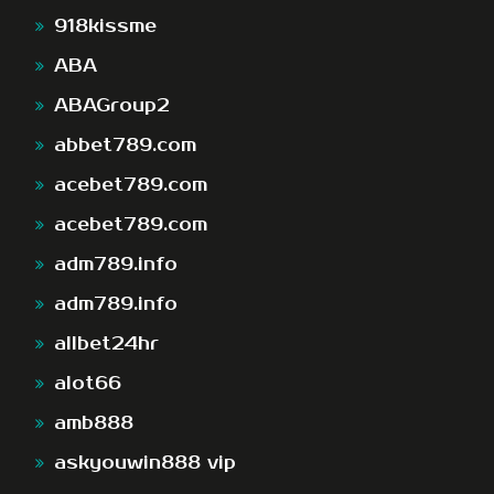
918kissme
ABA
ABAGroup2
abbet789.com
acebet789.com
acebet789.com
adm789.info
adm789.info
allbet24hr
alot66
amb888
askyouwin888 vip