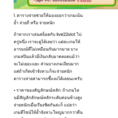
1. ตารางจ่ายช่วยให้มองออกว่าเกมเน้น
ย้ำ จ่ายถี่ หรือ จ่ายหนัก
ถ้าหากเราเล่นสล็อตกับ live22slot ไป
ครู่หนึ่ง เราจะดูได้เลยว่า แต่ละเกมให้
อารมณ์ที่ไม่เหมือนกันมากมาย บาง
เกมสปินแล้วมีเงินกลับมาตลอดแม้ว่า
จะไม่เยอะแยะ ส่วนบางเกมเงียบมาก
แต่ถ้าเกิดเข้าจังหวะก็จะจ่ายหนัก
ตารางจ่ายสามารถชี้แจงได้เลยนะครับ
• ราคาของสัญลักษณ์หลัก: ถ้าเกมไห
นมีสัญลักลักษณ์หลักระดับค่อนข้างสูง
จ่ายหนักเมื่อเรียงชิดกันล่ะก็ แปลว่า
เกมดีไซน์ให้ย้ำจังหวะใหญ่มากกว่าคืน