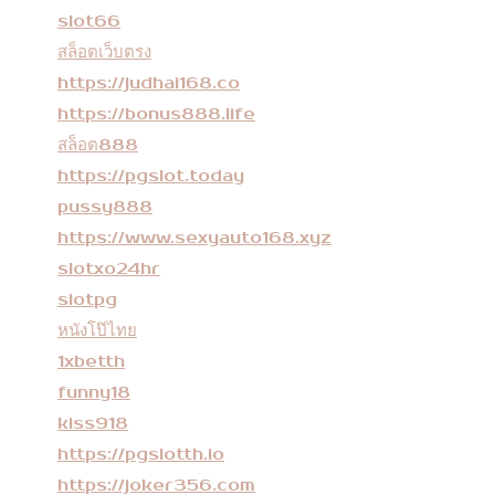
a
slot66
สล็อตเว็บตรง
liv
https://judhai168.co
e2
https://bonus888.life
2sl
สล็อต888
ot.
https://pgslot.today
pussy888
vip
https://www.sexyauto168.xyz
สมา
slotxo24hr
ชิก
slotpg
หนังโป๊ไทย
ใหม่
1xbetth
รับ
funny18
50
kiss918
% ยู
https://pgslotth.io
https://joker356.com
ส