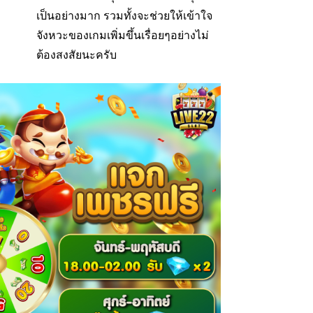
เป็นอย่างมาก รวมทั้งจะช่วยให้เข้าใจ
จังหวะของเกมเพิ่มขึ้นเรื่อยๆอย่างไม่
ต้องสงสัยนะครับ