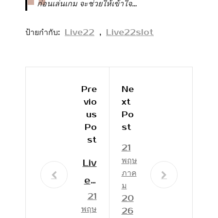
ก่อนเล่นเกม จะช่วยให้เข้าใจ…
ป้ายกำกับ:
Live22
,
Live22slot
Pre
Ne
Vio
Xt
Us
Po
Po
St
St
21
พฤษ
Liv
ภาค
e2
ม
21
2
20
พฤษ
26
เว็บ