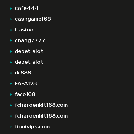
cafe444
cashgame168
Casino
chang7777
debet slot
debet slot
dr888
FAFA123
faro168
fcharoenkit168.com
fcharoenkit168.com
finnivips.com