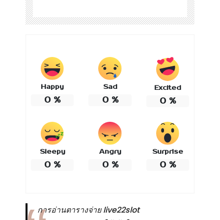
Happy
Sad
Excited
0
%
0
%
0
%
Sleepy
Angry
Surprise
0
%
0
%
0
%
การอ่านตารางจ่าย live22slot