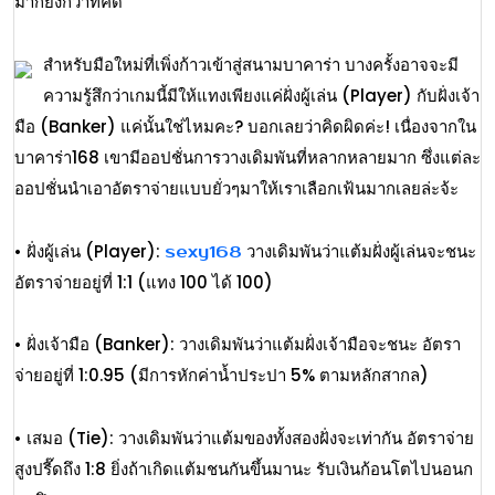
มากยิ่งกว่าที่คิด
สำหรับมือใหม่ที่เพิ่งก้าวเข้าสู่สนามบาคาร่า บางครั้งอาจจะมี
ความรู้สึกว่าเกมนี้มีให้แทงเพียงแค่ฝั่งผู้เล่น (Player) กับฝั่งเจ้า
มือ (Banker) แค่นั้นใช่ไหมคะ? บอกเลยว่าคิดผิดค่ะ! เนื่องจากใน
บาคาร่า168 เขามีออปชั่นการวางเดิมพันที่หลากหลายมาก ซึ่งแต่ละ
ออปชั่นนำเอาอัตราจ่ายแบบยั่วๆมาให้เราเลือกเฟ้นมากเลยล่ะจ้ะ
• ฝั่งผู้เล่น (Player):
วางเดิมพันว่าแต้มฝั่งผู้เล่นจะชนะ
sexy168
อัตราจ่ายอยู่ที่ 1:1 (แทง 100 ได้ 100)
• ฝั่งเจ้ามือ (Banker): วางเดิมพันว่าแต้มฝั่งเจ้ามือจะชนะ อัตรา
จ่ายอยู่ที่ 1:0.95 (มีการหักค่าน้ำประปา 5% ตามหลักสากล)
• เสมอ (Tie): วางเดิมพันว่าแต้มของทั้งสองฝั่งจะเท่ากัน อัตราจ่าย
สูงปรี๊ดถึง 1:8 ยิ่งถ้าเกิดแต้มชนกันขึ้นมานะ รับเงินก้อนโตไปนอนก