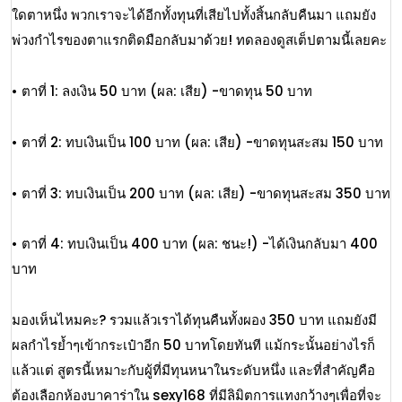
ใดตาหนึ่ง พวกเราจะได้อีกทั้งทุนที่เสียไปทั้งสิ้นกลับคืนมา แถมยัง
พ่วงกำไรของตาแรกติดมือกลับมาด้วย! ทดลองดูสเต็ปตามนี้เลยคะ
• ตาที่ 1: ลงเงิน 50 บาท (ผล: เสีย) -ขาดทุน 50 บาท
• ตาที่ 2: ทบเงินเป็น 100 บาท (ผล: เสีย) -ขาดทุนสะสม 150 บาท
• ตาที่ 3: ทบเงินเป็น 200 บาท (ผล: เสีย) -ขาดทุนสะสม 350 บาท
• ตาที่ 4: ทบเงินเป็น 400 บาท (ผล: ชนะ!) -ได้เงินกลับมา 400
บาท
มองเห็นไหมคะ? รวมแล้วเราได้ทุนคืนทั้งผอง 350 บาท แถมยังมี
ผลกำไรย้ำๆเข้ากระเป๋าอีก 50 บาทโดยทันที แม้กระนั้นอย่างไรก็
แล้วแต่ สูตรนี้เหมาะกับผู้ที่มีทุนหนาในระดับหนึ่ง และที่สำคัญคือ
ต้องเลือกห้องบาคาร่าใน sexy168 ที่มีลิมิตการแทงกว้างๆเพื่อที่จะ