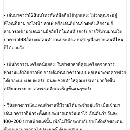
• เล่นบาคาร่า168บนโทรศัพท์มือถือได้ทุกแห่ง: ไม่ว่าคุณจะอยู่
ที่ไหนก็ตาม รถไฟฟ้า คาเฟ่ หรือเล่นที่บ้านข้างหลังเลิกงาน ก็
สามารถเข้ามาเล่นผ่านมือถือได้ในทันที รองรับการใช้งานผ่านเว็บ
บาคาร่า168อิสระต่อคนทำงานประจำแบบสุดๆเนื่องจากเล่นที่ไหน
ก็ได้ตามใจ
• เป็นกิจกรรมเครียดน้อยลง: ในช่วงเวลาที่คุณเครียดจากการ
ทำงานแล้วก็อยากพัก การเดิมพันบาคาร่าแบบพอเหมาะพอควรช่วย
ได้เยอะแยะเลยล่ะครับ มันจะช่วยทำให้คุณบรรเทามากยิ่งขึ้น
เปลี่ยนบรรยากาศเคร่งเคลียดเจริญขึ้นแน่ๆขอรับ
• วินัยทางการเงิน: คนทำงานที่มีรายได้ประจำอยู่แล้ว เมื่อเข้ามา
เล่นบาคาร่าก็มักจะตั้งงบประมาณต่อวันเอาไว้ เป็นต้นว่า วันละ
100-200 บาทเพียงแค่นั้น เพื่อไม่ให้กระทบกับรายได้หลักของตน
ซึ่งคุณสามารถนำไปประยุกต์ได้เลยครับผม