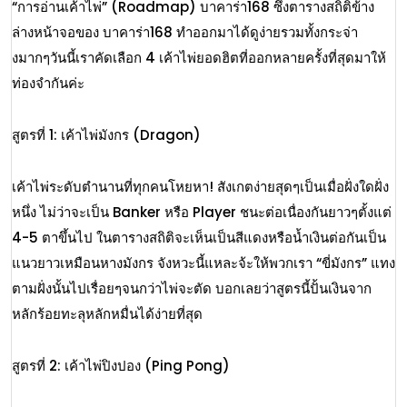
“การอ่านเค้าไพ่” (Roadmap) บาคาร่า168 ซึ่งตารางสถิติข้าง
ล่างหน้าจอของ บาคาร่า168 ทำออกมาได้ดูง่ายรวมทั้งกระจ่า
งมากๆวันนี้เราคัดเลือก 4 เค้าไพ่ยอดฮิตที่ออกหลายครั้งที่สุดมาให้
ท่องจำกันค่ะ
สูตรที่ 1: เค้าไพ่มังกร (Dragon)
เค้าไพ่ระดับตำนานที่ทุกคนโหยหา! สังเกตง่ายสุดๆเป็นเมื่อฝั่งใดฝั่ง
หนึ่ง ไม่ว่าจะเป็น Banker หรือ Player ชนะต่อเนื่องกันยาวๆตั้งแต่
4-5 ตาขึ้นไป ในตารางสถิติจะเห็นเป็นสีแดงหรือน้ำเงินต่อกันเป็น
แนวยาวเหมือนหางมังกร จังหวะนี้แหละจ้ะให้พวกเรา “ขี่มังกร” แทง
ตามฝั่งนั้นไปเรื่อยๆจนกว่าไพ่จะตัด บอกเลยว่าสูตรนี้ปั้นเงินจาก
หลักร้อยทะลุหลักหมื่นได้ง่ายที่สุด
สูตรที่ 2: เค้าไพ่ปิงปอง (Ping Pong)