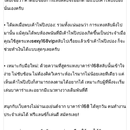
โดยเชื่อว่า คำตอบของการแทงสลับจะออกตามแบบเค้าไพ่ปิงปอง
นั่นเองครับ
• ได้ผลเมื่อพบเค้าไพ่ปิงปอง: รวมทั้งแน่นอนว่า การแทงสลับฝั่งไป
มานั้น แม้คุณได้พบห้องพนันที่มีเค้าไพ่ปิงปองเกิดขึ้นเป็นประจำเมื่อ
คุณใช้สูตรแทงsexy168vipสลับไปเรื่อยแล้วเข้าเค้าไพ่ปิงปอง ก็จะ
ช่วยทำเงินได้แบบสุดๆเลยครับ
• เหมาะกับมือใหม่: ด้วยความที่สูตรแทงบาคาร่า168สลับนั้นเข้าใจ
ง่าย ไม่ซับซ้อน ไม่ต้องคิดวิเคราะห์อะไรมากไม่น้อยเลยทีเดียว แค่
เห็นเค้าไพ่ปิงปิงก็สามารถลงตามได้อยากได้ เหมาะกับผู้ที่พึ่งจะเริ่ม
เล่นบาคาร่าและอยากมีแนวทางวางเดิมพันที่ดี
สนุกกับเว็บตรงไม่ผ่านเอเย่นต์จาก บาคาร่า168 ได้ทุกวัน คนทำงาน
ประจำเล่นได้ ฟรีแลนซ์ก็เล่นดี สมัครเลย!