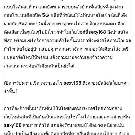
แบบใจสั่นสะท้าน แถมยังพกพาระบบหลังบ้านที่เสถียรที่สุด ฝาก
ถอนไวแบบติดสปีด 5G ชนิดที่ว่าเงินยังไม่ทันหายใจเข้า เงินก็เด้ง
ฝากบัญชีแล้วค่ะ! วันนี้เราจะพาทุกคนไปเจาะลึกแบบหมดเปลือก
คัดเลือกเนื้อๆเน้นๆไม่มีน้ำ ว่าทำไมเว็บไซต์นี้sexy168 ถึงน่าสนใจ
ที่สุด พร้อมแชร์ทริกการอ่านเค้าไพ่ขั้นเทวดาที่จะช่วยให้ท่านโกยผล
กำไรกลับไปอยู่บ้านแบบจุกๆตกลงว่าจัดการสมองให้เตียนโล่ง เตรี
ยมสมาร์ตโฟนให้พร้อม แล้วตามมามองกันเลยจ๊าว่าความ
สนุกสนานระดับพรีเมียมมันเป็นยังไง!
เปิดวาร์ปความเริ่ด เพราะอะไร sexy168 ถึงครองบัลลังก์เว็บบาคา
ร่าชั้น 1
การที่จะก้าวขึ้นมาเป็นชั้น 1 ในใจของคนประเทศไทยท่ามกลาง
เว็บไซต์พนันที่เปิดกันเป็นแสนๆเว็บไซต์ไม่ได้ง่ายเลยคะ แม้กระนั้น
sexy168 สามารถทำได้ แถมยังรักษาแชมป์ได้อย่างเหนียวแน่น
หนึบ นั่นเป็นเนื่องจากข้อดีสุดยูนีคที่ค่ายอื่นเลียนแบบได้ยาก ดังต่อ