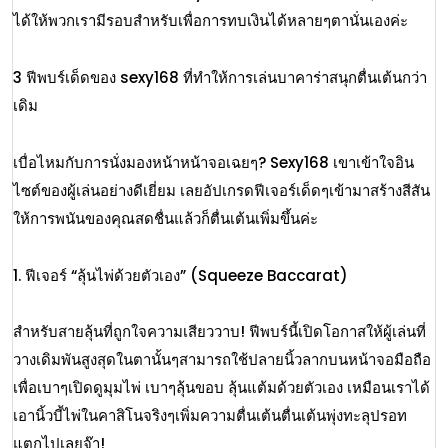
ได้ให้พวกเรามีรอบสำหรับเพื่อการทบเงินได้หลายๆตานั่นเองค่ะ
3 ฟีพบร์เด็ดของ sexy168 ที่ทำให้การเล่นบาคาร่าสนุกตื่นเต้นกว่า
เดิม
เบื่อไหมกับการนั่งมองหน้าหน้าจอเฉยๆ? Sexy168 เขาเข้าใจอิน
ไซต์ของผู้เล่นอย่างดีเยี่ยม เลยอัปเกรดฟีเจอร์เด็ดๆเข้ามาสร้างสีสัน
ให้การพนันของคุณสดชื่นแล้วก็ตื่นเต้นเพิ่มขึ้นค่ะ
1. ฟีเจอร์ “ลุ้นไพ่ด้วยตัวเอง” (Squeeze Baccarat)
สำหรับสายลุ้นที่ถูกใจความเสียววาบ! ฟีพบร์นี้เปิดโอกาสให้ผู้เล่นที่
วางเดิมพันสูงสุดในตานั้นๆสามารถใช้ปลายนิ้วลากบนหน้าจอมือถือ
เพื่อเบาๆเปิดดูมุมไพ่ เบาๆลุ้นขอบ ลุ้นแต้มด้วยตัวเอง เหมือนเราได้
เอานิ้วบี้ไพ่ในคาสิโนจริงๆเพิ่มความตื่นเต้นตื่นเต้นพุ่งทะลุปรอท
แตกไปเลยจ๊า!