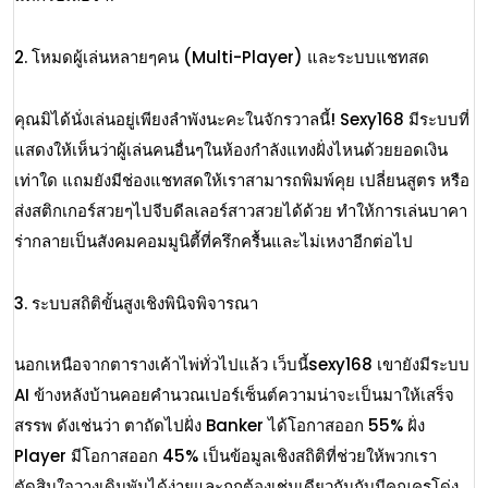
2. โหมดผู้เล่นหลายๆคน (Multi-Player) และระบบแชทสด
คุณมิได้นั่งเล่นอยู่เพียงลำพังนะคะในจักรวาลนี้! Sexy168 มีระบบที่
แสดงให้เห็นว่าผู้เล่นคนอื่นๆในห้องกำลังแทงฝั่งไหนด้วยยอดเงิน
เท่าใด แถมยังมีช่องแชทสดให้เราสามารถพิมพ์คุย เปลี่ยนสูตร หรือ
ส่งสติกเกอร์สวยๆไปจีบดีลเลอร์สาวสวยได้ด้วย ทำให้การเล่นบาคา
ร่ากลายเป็นสังคมคอมมูนิตี้ที่ครึกครื้นและไม่เหงาอีกต่อไป
3. ระบบสถิติขั้นสูงเชิงพินิจพิจารณา
นอกเหนือจากตารางเค้าไพ่ทั่วไปแล้ว เว็บนี้sexy168 เขายังมีระบบ
AI ข้างหลังบ้านคอยคำนวณเปอร์เซ็นต์ความน่าจะเป็นมาให้เสร็จ
สรรพ ดังเช่นว่า ตาถัดไปฝั่ง Banker ได้โอกาสออก 55% ฝั่ง
Player มีโอกาสออก 45% เป็นข้อมูลเชิงสถิติที่ช่วยให้พวกเรา
ตัดสินใจวางเดิมพันได้ง่ายและถูกต้องเช่นเดียวกันกับมีคุณครูโด่ง