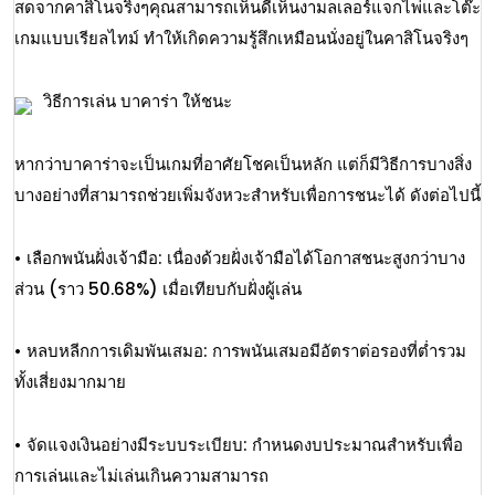
สดจากคาสิโนจริงๆคุณสามารถเห็นดีเห็นงามลเลอร์แจกไพ่และโต๊ะ
เกมแบบเรียลไทม์ ทำให้เกิดความรู้สึกเหมือนนั่งอยู่ในคาสิโนจริงๆ
วิธีการเล่น บาคาร่า ให้ชนะ
หากว่าบาคาร่าจะเป็นเกมที่อาศัยโชคเป็นหลัก แต่ก็มีวิธีการบางสิ่ง
บางอย่างที่สามารถช่วยเพิ่มจังหวะสำหรับเพื่อการชนะได้ ดังต่อไปนี้
• เลือกพนันฝั่งเจ้ามือ: เนื่องด้วยฝั่งเจ้ามือได้โอกาสชนะสูงกว่าบาง
ส่วน (ราว 50.68%) เมื่อเทียบกับฝั่งผู้เล่น
• หลบหลีกการเดิมพันเสมอ: การพนันเสมอมีอัตราต่อรองที่ต่ำรวม
ทั้งเสี่ยงมากมาย
• จัดแจงเงินอย่างมีระบบระเบียบ: กำหนดงบประมาณสำหรับเพื่อ
การเล่นและไม่เล่นเกินความสามารถ