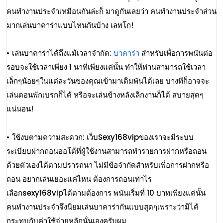
คนทำงานประจำเหมือนกันล่ะก็ มาดูกันเลยว่า คนทำงานประจำส่วน
มากเล่นบาคาร่าแบบไหนกันบ้าง เลทโก!
• เล่นบาคาร่าได้ถึงแม้เวลาจำกัด:
สำหรับเพื่อการพนันต่อ
บาคาร่า
รอบจะใช้เวลาเพียง 1 นาทีเพียงแค่นั้น ทำให้ท่านสามารถใช้เวลา
เล็กๆน้อยๆในแต่ละวันของคุณเข้ามาเดิมพันได้เลย บางทีก็อาจจะ
เล่นตอนพักเบรกก็ได้ หรือจะเล่นข้างหลังเลิกงานก็ได้ สบายสุดๆ
แน่นอน!
• ใช้งบตามความสะดวก: เว็บSexy168vipของเราจะมีระบบ
ระเบียบฝากถอนออโต้ที่ผู้ใช้งานสามารถทำรายการฝากหรือถอน
ด้วยตัวเองได้ตามปรารถนา ไม่มีข้อจำกัดสำหรับเพื่อการฝากหรือ
ถอน อยากเล่นเยอะแค่ไหน ต้องการถอนเท่าไร
เลือกsexy168vipได้ตามต้องการ พนันเริ่มที่ 10 บาทเพียงแค่นั้น
คนทำงานประจำจึงนิยมเล่นบาคาร่ากันแบบสุดๆเพราะว่ามิได้
กระทบกับค่าใช้จ่ายหลักนั่นเองครับผม