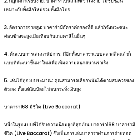
2. กฎกติกาเรียบง่าย: บาคาร่าเป็นเกมที่เข้าใจง่าย ไม่ซับซ้อน
เหมาะกับทั้งมือใหม่รวมทั้งมือโปร
3. อัตราการจ่ายสูง: บาคาร่ามีอัตราต่อรองที่ดี แล้วก็จังหวะชนะ
ค่อนข้างจะสูงเมื่อเทียบกับเกมคาสิโนอื่นๆ
4. ต้นแบบการเล่นนานัปการ: มีอีกทั้งบาคาร่าแบบคลาสสิคแล้วก็
แบบที่พัฒนาขึ้นมาใหม่เพื่อเพิ่มความสนุกสนานร่าเริง
5. เล่นได้ทุกงบประมาณ: คุณสามารถเลือกพนันได้ตามสมควรของ
ตัวเอง ตั้งแต่เงินน้อยไปจนกระทั่งเงินสูง
บาคาร่า168 มีชีวิต (Live Baccarat)
หนึ่งในรูปแบบที่ได้รับความนิยมสูงที่สุดเป็น บาคาร่า168 บาคาร่ามี
ชีวิต (Live Baccarat) ซึ่งเป็นการเล่นบาคาร่าผ่านการถ่ายทอด