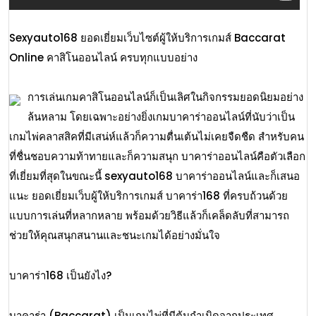
Sexyauto168 ยอดเยี่ยมเว็บไซต์ผู้ให้บริการเกมส์ Baccarat
Online คาสิโนออนไลน์ ครบทุกแบบอย่าง
การเล่นเกมคาสิโนออนไลน์ก็เป็นเลิศในกิจกรรมยอดนิยมอย่าง
ล้นหลาม โดยเฉพาะอย่างยิ่งเกมบาคาร่าออนไลน์ที่นับว่าเป็น
เกมไพ่คลาสสิคที่มีเสน่ห์แล้วก็ความตื่นเต้นไม่เคยจืดชืด สำหรับคน
ที่ชื่นชอบความท้าทายและก็ความสนุก บาคาร่าออนไลน์คือตัวเลือก
ที่เยี่ยมที่สุดในขณะนี้ sexyauto168 บาคาร่าออนไลน์และก็เสนอ
แนะ ยอดเยี่ยมเว็บผู้ให้บริการเกมส์ บาคาร่า168 ที่ครบถ้วนด้วย
แบบการเล่นที่หลากหลาย พร้อมด้วยวิธีแล้วก็เคล็ดลับที่สามารถ
ช่วยให้คุณสนุกสนานและชนะเกมได้อย่างมั่นใจ
บาคาร่า168 เป็นยังไง?
บาคาร่า (Baccarat) เป็นเกมไพ่ที่มีต้นกำเนิดจากประเทศ