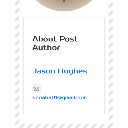
About Post
Author
Jason Hughes
seoaba01@gmail.com