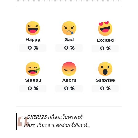
Happy
Sad
Excited
0
%
0
%
0
%
Sleepy
Angry
Surprise
0
%
0
%
0
%
JOKER123 สล็อตเว็บตรงแท้
100% เว็บตรงแตกง่ายที่เยี่ยมที…