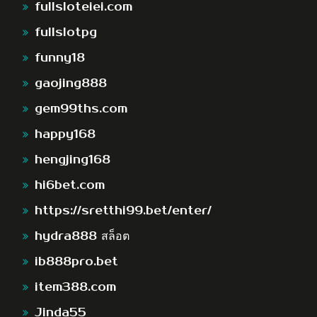
fullsloteiei.com
fullslotpg
funny18
gaojing888
gem99ths.com
happy168
hengjing168
hi6bet.com
https://sretthi99.bet/enter/
hydra888 สล็อต
ib888pro.bet
item388.com
Jinda55