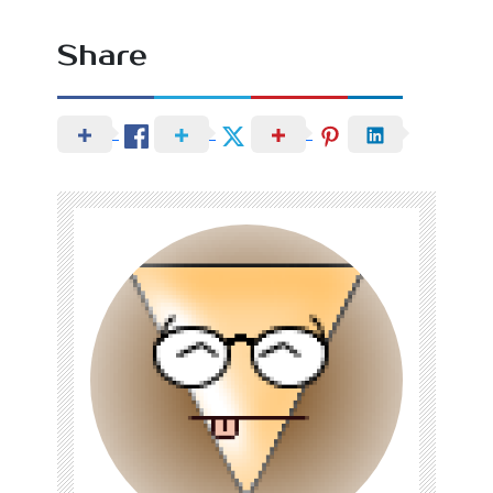
Share