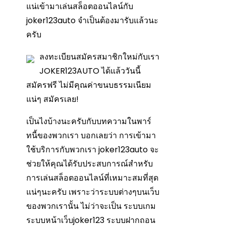
แน่เข้ามาเล่นสล็อตออนไลน์กับ
joker123auto จำเป็นต้องมารับแล้วนะ
ครับ
ลงทะเบียนสมัครสมาชิกใหม่กับเรา
JOKER123AUTO ได้แล้ววันนี้
สมัครฟรี ไม่มีคุณค่าขนบธรรมเนียม
แน่ๆ สมัครเลย!
เป็นไงบ้างนะครับกับบทความในพาร์
ทนี้ของพวกเรา บอกเลยว่า การเข้ามา
ใช้บริการกับพวกเรา joker123auto จะ
ช่วยให้คุณได้รับประสบการณ์สำหรับ
การเล่นสล็อตออนไลน์ที่เหมาะสมที่สุด
แน่ๆนะครับ เพราะว่าระบบต่างๆบนเว็บ
ของพวกเรานั้น ไม่ว่าจะเป็น ระบบเกม
ระบบหน้าเว็บjoker123 ระบบฝากถอน