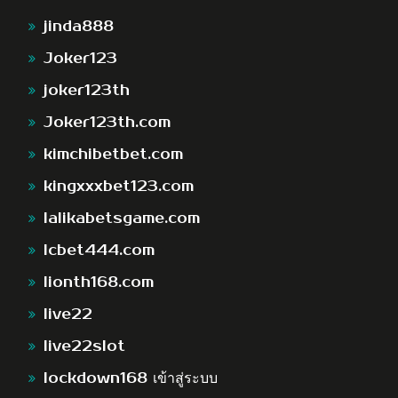
jinda888
Joker123
joker123th
Joker123th.com
kimchibetbet.com
kingxxxbet123.com
lalikabetsgame.com
lcbet444.com
lionth168.com
live22
live22slot
lockdown168 เข้าสู่ระบบ