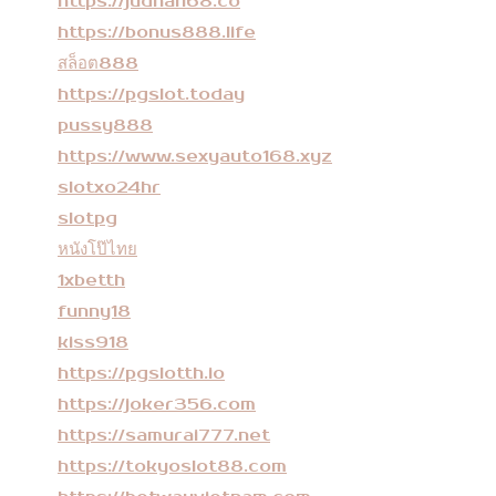
https://judhai168.co
ino
โจ๊ก
https://bonus888.life
เว็บ
เกอ
สล็อต888
ตรง
ร์12
https://pgslot.today
โจ๊ก
pussy888
3
https://www.sexyauto168.xyz
เกอ
jok
slotxo24hr
ร์12
er1
slotpg
3
หนังโป๊ไทย
23
1xbetth
ใหม่
ths
funny18
ล่าสุ
.sh
kiss918
ด
op
https://pgslotth.io
To
https://joker356.com
31
https://samurai777.net
p
โจ๊ก
https://tokyoslot88.com
69
เกอ