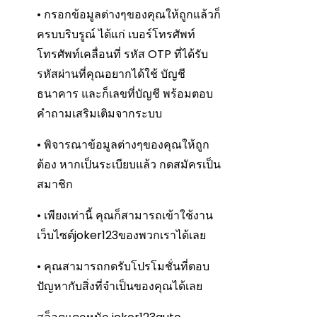
• กรอกข้อมูลต่างๆของคุณให้ถูกแล้วก็
ครบบริบรูณ์ ได้แก่ เบอร์โทรศัพท์
โทรศัพท์เคลื่อนที่ รหัส OTP ที่ได้รับ
รหัสผ่านที่คุณอยากได้ใช้ บัญชี
ธนาคาร และก็เลขที่บัญชี พร้อมตอบ
คำถามเสริมเติมจากระบบ
• พิจารณาข้อมูลต่างๆของคุณให้ถูก
ต้อง หากเป็นระเบียบแล้ว กดสมัครเป็น
สมาชิก
• เพียงเท่านี้ คุณก็สามารถเข้าใช้งาน
เว็บไซต์joker123ของพวกเราได้เลย
• คุณสามารถกดรับโปรโมชั่นที่ตอบ
ปัญหากับสิ่งที่จำเป็นของคุณได้เลย