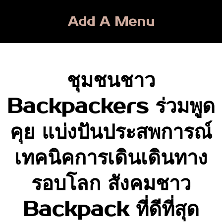
Skip
to
Add A Menu
content
ชุมชนชาว
Backpackers ร่วมพูด
คุย แบ่งปันประสพการณ์
เทคนิคการเดินเดินทาง
รอบโลก สังคมชาว
Backpack ที่ดีที่สุด