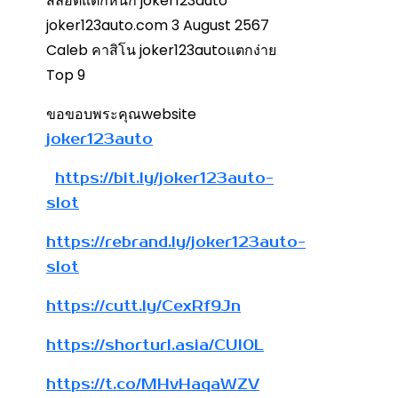
สล็อตแตกหนัก joker123auto
joker123auto.com 3 August 2567
Caleb คาสิโน joker123autoแตกง่าย
Top 9
ขอขอบพระคุณwebsite
joker123auto
https://bit.ly/joker123auto-
slot
https://rebrand.ly/joker123auto-
slot
https://cutt.ly/CexRf9Jn
https://shorturl.asia/CUI0L
https://t.co/MHvHaqaWZV