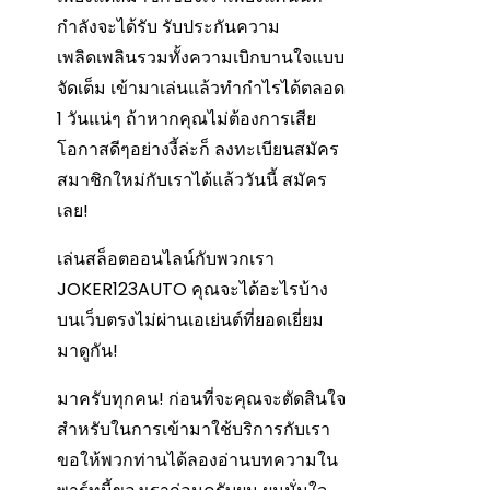
กำลังจะได้รับ รับประกันความ
เพลิดเพลินรวมทั้งความเบิกบานใจแบบ
จัดเต็ม เข้ามาเล่นแล้วทำกำไรได้ตลอด
1 วันแน่ๆ ถ้าหากคุณไม่ต้องการเสีย
โอกาสดีๆอย่างงี้ล่ะก็ ลงทะเบียนสมัคร
สมาชิกใหม่กับเราได้แล้ววันนี้ สมัคร
เลย!
เล่นสล็อตออนไลน์กับพวกเรา
JOKER123AUTO คุณจะได้อะไรบ้าง
บนเว็บตรงไม่ผ่านเอเย่นต์ที่ยอดเยี่ยม
มาดูกัน!
มาครับทุกคน! ก่อนที่จะคุณจะตัดสินใจ
สำหรับในการเข้ามาใช้บริการกับเรา
ขอให้พวกท่านได้ลองอ่านบทความใน