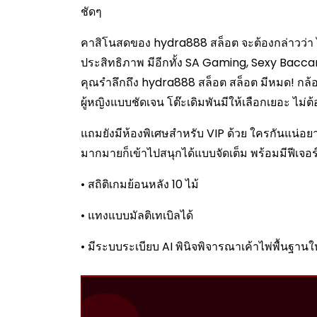
ชัดๆ
คาสิโนสดของ hydra888 สล็อต จะต้องกล่าวว่า ไม่
ประสิทธิภาพ มีอีกทั้ง SA Gaming, Sexy Bacca
คุณรำลึกถึง hydra888 สล็อต สล็อต มีหมด! กล้อ
ผู้หญิงแบบชัดเจน โต๊ะเดิมพันมีให้เลือกเยอะ ไม่ต้
แถมยังมีห้องพิเศษสำหรับ VIP ด้วย ใครกันแน่อย
มากมายก็เข้าไปสนุกได้แบบจัดเต็ม พร้อมมีฟีเจอร์ช
• สถิติเกมย้อนหลัง 10 ไม้
• แทงแบบมัลติเทเบิลได้
• มีระบบระเบียบ AI พินิจพิจารณาเค้าไพ่พื้นฐานใ