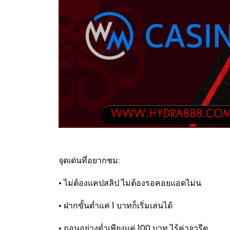
จุดเด่นที่อยากชม:
• ไม่ต้องแคปสลิป ไม่ต้องรอคอยแอดไม่น
• ฝากขั้นต่ำแค่ 1 บาทก็เริ่มเล่นได้
• ถอนอย่างต่ำเพียงแค่ 100 บาท ไร้ค่าจารีต