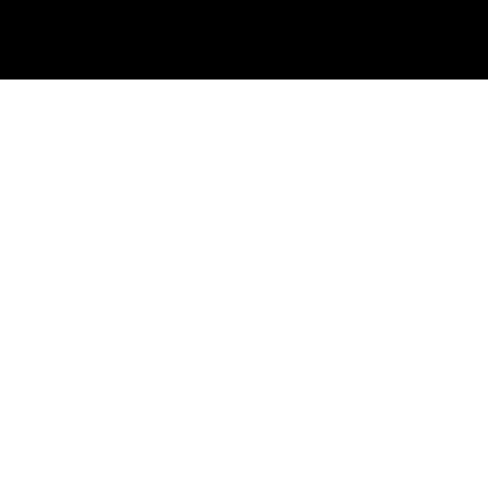
Skip
to
content