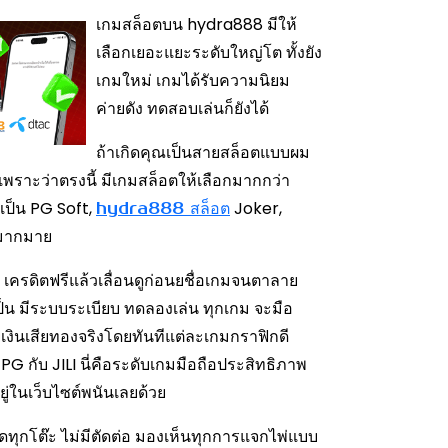
เกมสล็อตบน hydra888 มีให้
เลือกเยอะแยะระดับใหญ่โต ทั้งยัง
เกมใหม่ เกมได้รับความนิยม
ค่ายดัง ทดสอบเล่นก็ยังได้
ถ้าเกิดคุณเป็นสายสล็อตแบบผม
พราะว่าตรงนี้ มีเกมสล็อตให้เลือกมากกว่า
เป็น PG Soft,
Joker,
hydra888 สล็อต
กมากมาย
ครดิตฟรีแล้วเลื่อนดูก่อนยชื่อเกมจนตาลาย
เป็น มีระบบระเบียบ ทดลองเล่น ทุกเกม จะมือ
สียเงินเสียทองจริงโดยทันทีแต่ละเกมกราฟิกดี
PG กับ JILI นี่คือระดับเกมมือถือประสิทธิภาพ
ู่ในเว็บไซต์พนันเลยด้วย
ุกโต๊ะ ไม่มีตัดต่อ มองเห็นทุกการแจกไพ่แบบ