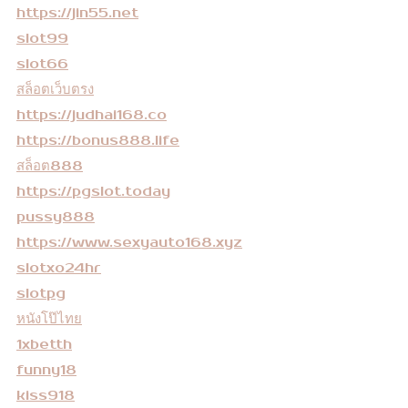
https://jin55.net
slot99
slot66
สล็อตเว็บตรง
https://judhai168.co
https://bonus888.life
สล็อต888
https://pgslot.today
pussy888
https://www.sexyauto168.xyz
slotxo24hr
slotpg
หนังโป๊ไทย
1xbetth
funny18
kiss918