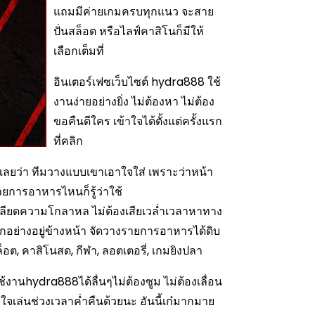
แถมมีค่ายเกมครบทุกแนว จะสาย
ปั่นสล็อต หรือไลฟ์คาสิโนก็มีให้
เลือกเต็มที่
อินเตอร์เฟซเว็บไซต์ hydra888 ใช้
งานง่ายอย่างยิ่ง ไม่ต้องหา ไม่ต้อง
ขอคืนดีใคร เข้าใจได้ตั้งแต่ครั้งแรก
ที่คลิก
กเลยว่า ทีมวางแบบเขาเอาใจใส่ เพราะว่าหน้า
ายการอาหารไหนก็รู้ว่าใช้
ียดความโกลาหล ไม่ต้องเสียเวล่ำเวลาหาทาง
งทุกอย่างอยู่ข้างหน้า จัดวางรายการอาหารได้ดิบ
ต, คาสิโนสด, กีฬา, ลอตเตอรี่, เกมยิงปลา
้งานhydra888ได้ลื่นๆไม่ต้องซูม ไม่ต้องเลื่อน
จเล่นช่วงเวลาค่ำคืนด้วยนะ อันนี้เก๋มากมาย