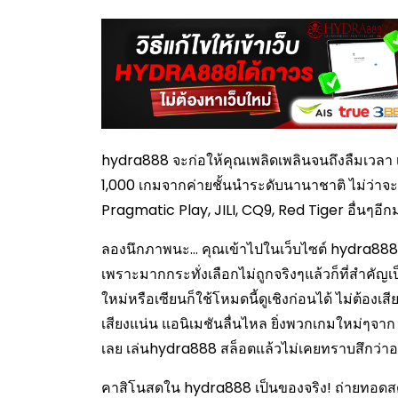
hydra888 จะก่อให้คุณเพลิดเพลินจนถึงลืมเวลา เ
1,000 เกมจากค่ายชั้นนำระดับนานาชาติ ไม่ว่าจะ
Pragmatic Play, JILI, CQ9, Red Tiger อื่นๆอี
ลองนึกภาพนะ… คุณเข้าไปในเว็บไซต์ hydra888 เ
เพราะมากกระทั่งเลือกไม่ถูกจริงๆแล้วก็ที่สำคัญ
ใหม่หรือเซียนก็ใช้โหมดนี้ดูเชิงก่อนได้ ไม่ต้องเ
เสียงแน่น แอนิเมชันลื่นไหล ยิ่งพวกเกมใหม่ๆจาก 
เลย เล่นhydra888 สล็อตแล้วไม่เคยทราบสึกว่าอย
คาสิโนสดใน hydra888 เป็นของจริง! ถ่ายทอดสดท