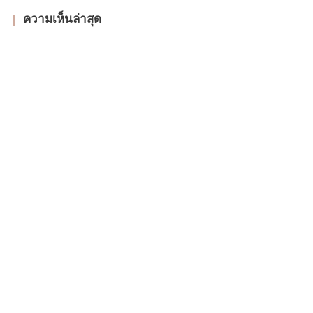
ความเห็นล่าสุด