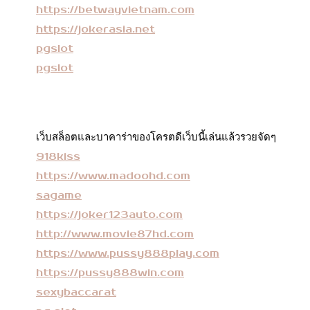
https://betwayvietnam.com
https://jokerasia.net
pgslot
pgslot
เว็บสล็อตและบาคาร่าของโครตดีเว็บนี้เล่นแล้วรวยจัดๆ
918kiss
https://www.madoohd.com
sagame
https://joker123auto.com
http://www.movie87hd.com
https://www.pussy888play.com
https://pussy888win.com
sexybaccarat