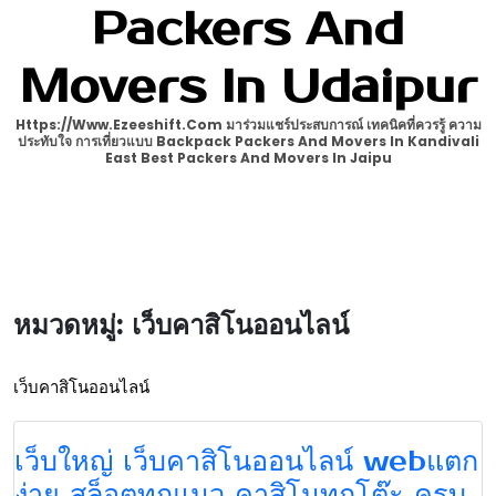
Packers And
Movers In Udaipur
Https://www.ezeeshift.com มาร่วมแชร์ประสบการณ์ เทคนิคที่ควรรู้ ความ
ประทับใจ การเที่ยวแบบ Backpack Packers And Movers In Kandivali
East Best Packers And Movers In Jaipu
หมวดหมู่:
เว็บคาสิโนออนไลน์
เว็บคาสิโนออนไลน์
เว็บใหญ่ เว็บคาสิโนออนไลน์ webแตก
ง่าย สล็อตทุกแนว คาสิโนทุกโต๊ะ ครบ