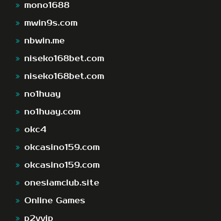
mono1688
mwin9s.com
nbwin.me
niseko168bet.com
niseko168bet.com
no1huay
no1huay.com
okc4
okcasino159.com
okcasino159.com
onesiamclub.site
Online Games
p2vvip