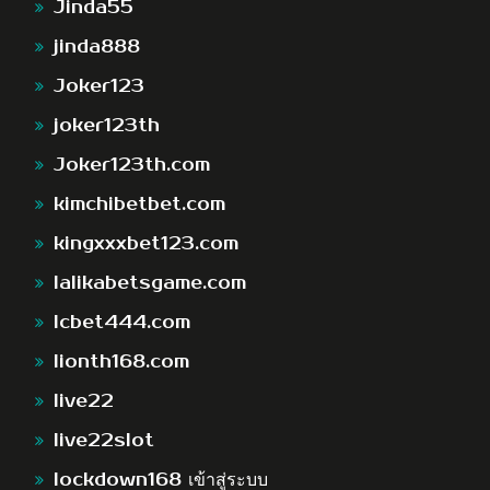
Jinda55
jinda888
Joker123
joker123th
Joker123th.com
kimchibetbet.com
kingxxxbet123.com
lalikabetsgame.com
lcbet444.com
lionth168.com
live22
live22slot
lockdown168 เข้าสู่ระบบ