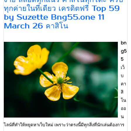
ทุกค่ายในที่เดียว เครดิตฟรี Top 59
by Suzette Bng55.one 11
March 26 คาสิโน
bn
g5
5
เว็
บ
คา
สิ
โน
ออ
น
ไลน์ที่ทำให้หยุดหาเว็บใหม่ เพราะว่าตรงนี้มีทุกสิ่งที่นักเล่นต้องการ