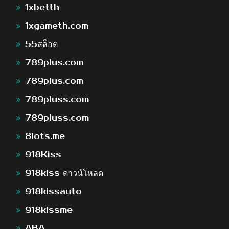
1xbetth
1xgameth.com
55สล็อต
789plus.com
789plus.com
789pluss.com
789pluss.com
8lots.me
918Kiss
918kiss ดาวน์โหลด
918kissauto
918kissme
ABA