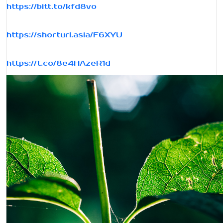
https://bitt.to/kfd8vo
https://shorturl.asia/F6XYU
https://t.co/8e4HAzeR1d