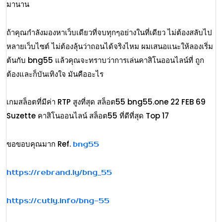
มานาน
ถ้าคุณกำลังมองหาเว็บเดียวที่จบทุกๆอย่างในที่เดียว ไม่ต้องสลับไป
หลายเว็บไซต์ ไม่ต้องลุ้นว่าถอนได้จริงไหม ผมเสนอแนะให้ลองเริ่ม
ต้นกับ bng55 แล้วคุณจะทราบว่าการเล่นคาสิโนออนไลน์ที่ ถูก
ต้องและก็บันเทิงใจ มันคืออะไร
เกมสล็อตที่มีค่า RTP สูงที่สุด สล็อต55 bng55.one 22 FEB 69
Suzette คาสิโนออนไลน์ สล็อต55 ที่ดีที่สุด Top 17
ขอขอบคุณมาก Ref.
bng55
https://rebrand.ly/bng_55
https://cutly.info/bng-55