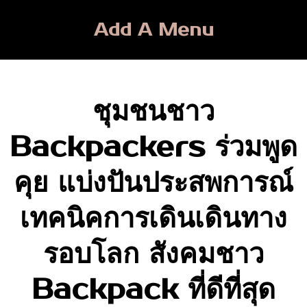
Skip
to
Add A Menu
content
ชุมชนชาว
Backpackers ร่วมพูด
คุย แบ่งปันประสพการณ์
เทคนิคการเดินเดินทาง
รอบโลก สังคมชาว
Backpack ที่ดีที่สุด