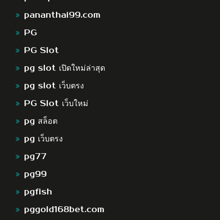
pananthai99.com
PG
PG Slot
pg slot เปิดใหม่ล่าสุด
pg slot เว็บตรง
PG Slot เว็บใหม่
pg สล็อต
pg เว็บตรง
pg77
pg99
pgfish
pggold168bet.com