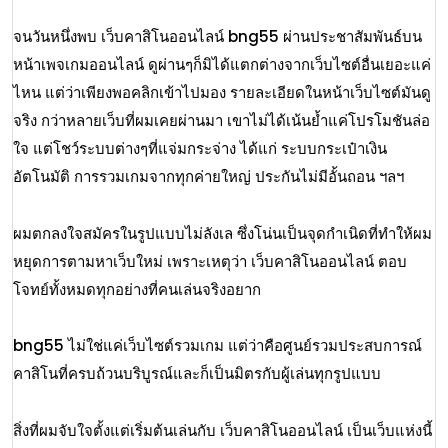
จนวันหนึ่งพบ เว็บคาสิโนออนไลน์ bng55 ผ่านประชาสัมพันธ์บน
หน้าเพจเกมออนไลน์ ดูผ่านๆก็มิได้แตกต่างจากเว็บไซต์อื่นเยอะแค่
ไหน แต่ว่าเพียงพอคลิกเข้าไปมอง รายละเอียดในหน้าเว็บไซต์มันดู
จริง กว่าหลายเว็บที่ผมเคยผ่านมา เขาไม่ได้เน้นย้ำแค่โปรโมชันล่อ
ใจ แต่โชว์ระบบต่างๆที่แจ่มกระจ่าง ได้แก่ ระบบกระเป๋าเงิน
อัตโนมัติ การรวมเกมจากทุกค่ายใหญ่ ประกันไม่มีอั้นถอน ฯลฯ
ผมตกลงใจสมัครในรูปแบบไม่ลังเล ซึ่งโน่นเป็นจุดกำเนิดที่ทำให้ผม
หยุดการตามหาเว็บใหม่ เพราะเหตุว่า เว็บคาสิโนออนไลน์ ตอบ
โจทย์ทั้งหมดทุกอย่างที่คนเล่นจริงอยาก
bng55 ไม่ใช่แค่เว็บไซต์รวมเกม แต่ว่าคือศูนย์รวมประสบการณ์
คาสิโนที่ครบถ้วนบริบูรณ์และก็เป็นมิตรกับผู้เล่นทุกรูปแบบ
สิ่งที่ผมจับใจตั้งแต่เริ่มต้นเล่นกับ เว็บคาสิโนออนไลน์ เป็นเว็บแห่งนี้