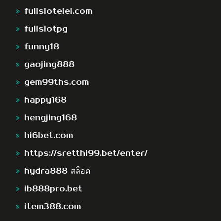
fullsloteiei.com
fullslotpg
funny18
gaojing888
gem99ths.com
happy168
hengjing168
hi6bet.com
https://sretthi99.bet/enter/
hydra888 สล็อต
ib888pro.bet
item388.com