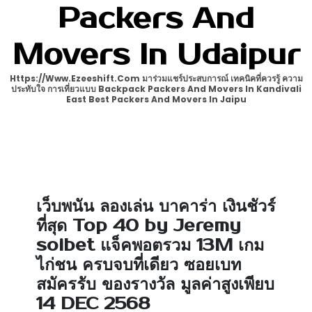
Packers And
Movers In Udaipur
Https://www.ezeeshift.com มาร่วมแชร์ประสบการณ์ เทคนิคที่ควรรู้ ความ
ประทับใจ การเที่ยวแบบ Backpack Packers And Movers In Kandivali
East Best Packers And Movers In Jaipu
เว็บพนัน ลองเล่น บาคาร่า เงินชัวร์
ที่สุด Top 40 by Jeremy
soibet แจ็คพอตรวม 13M เกม
ไก่ชน ครบจบที่เดียว ซอยเบท
สมัครรับ ของรางวัล มูลค่าสูงเพียบ
14 DEC 2568