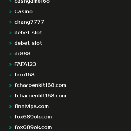
cashgame168
Casino
chang7777
debet slot
debet slot
dr888
FAFA123
faro168
fcharoenkit168.com
fcharoenkit168.com
finnivips.com
fox689ok.com
fox689ok.com