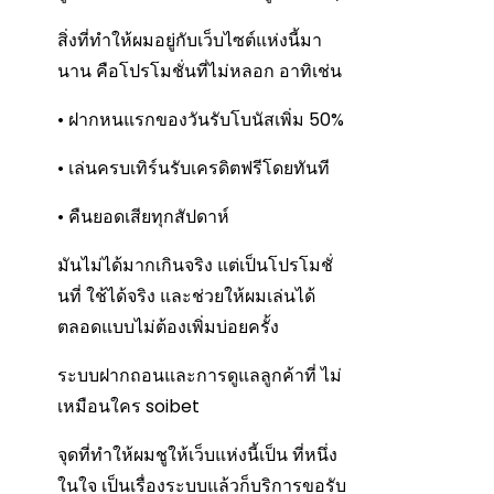
สิ่งที่ทำให้ผมอยู่กับเว็บไซต์แห่งนี้มา
นาน คือโปรโมชั่นที่ไม่หลอก อาทิเช่น
• ฝากหนแรกของวันรับโบนัสเพิ่ม 50%
• เล่นครบเทิร์นรับเครดิตฟรีโดยทันที
• คืนยอดเสียทุกสัปดาห์
มันไม่ได้มากเกินจริง แต่เป็นโปรโมชั่
นที่ ใช้ได้จริง และช่วยให้ผมเล่นได้
ตลอดแบบไม่ต้องเพิ่มบ่อยครั้ง
ระบบฝากถอนและการดูแลลูกค้าที่ ไม่
เหมือนใคร soibet
จุดที่ทำให้ผมชูให้เว็บแห่งนี้เป็น ที่หนึ่ง
ในใจ เป็นเรื่องระบบแล้วก็บริการขอรับ