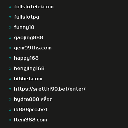
fullsloteiei.com
fullslotpg
funny18
gaojing888
gem99ths.com
happy168
hengjing168
hi6bet.com
https://sretthi99.bet/enter/
hydra888 สล็อต
ib888pro.bet
item388.com