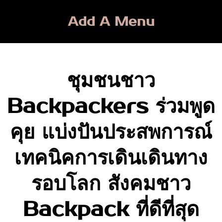
Skip
to
Add A Menu
content
ชุมชนชาว
Backpackers ร่วมพูด
คุย แบ่งปันประสพการณ์
เทคนิคการเดินเดินทาง
รอบโลก สังคมชาว
Backpack ที่ดีที่สุด