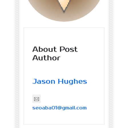
About Post
Author
Jason Hughes
seoaba01@gmail.com