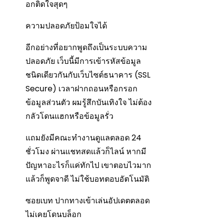
อกติดใจสุดๆ
ความปลอดภัยป้อมใจได้
อีกอย่างที่อยากพูดถึงเป็นระบบความ
ปลอดภัย เว็บนี้มีการเข้ารหัสข้อมูล
ชนิดเดียวกันกับเว็บไซต์ธนาคาร (SSL
Secure) เวลาฝากถอนหรือกรอก
ข้อมูลส่วนตัว ผมรู้สึกบันเทิงใจ ไม่ต้อง
กลัวโดนแฮกหรือข้อมูลรั่ว
แถมยังมีคณะทำงานดูแลตลอด 24
ชั่วโมง ผ่านแชทสดแล้วก็ไลน์ หากมี
ปัญหาอะไรก็แค่ทักไป เขาตอบไวมาก
แล้วก็พูดจาดี ไม่ใช้บอทตอบอัตโนมัติ
ซอยเบท ปากทางเข้าเล่นอัปเดตตลอด
ไม่เคยโดนบล็อก