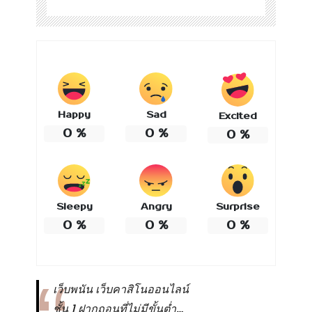
Happy
Sad
Excited
0
%
0
%
0
%
Sleepy
Angry
Surprise
0
%
0
%
0
%
เว็บพนัน เว็บคาสิโนออนไลน์
ชั้น 1 ฝากถอนที่ไม่มีขั้นต่ำ…