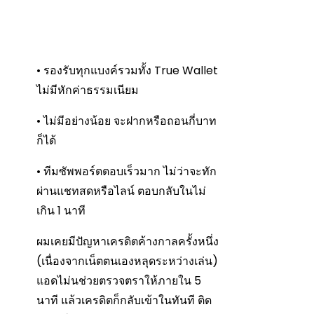
• รองรับทุกแบงค์รวมทั้ง True Wallet
ไม่มีหักค่าธรรมเนียม
• ไม่มีอย่างน้อย จะฝากหรือถอนกี่บาท
ก็ได้
• ทีมซัพพอร์ตตอบเร็วมาก ไม่ว่าจะทัก
ผ่านแชทสดหรือไลน์ ตอบกลับในไม่
เกิน 1 นาที
ผมเคยมีปัญหาเครดิตค้างกาลครั้งหนึ่ง
(เนื่องจากเน็ตตนเองหลุดระหว่างเล่น)
แอดไม่นช่วยตรวจตราให้ภายใน 5
นาที แล้วเครดิตก็กลับเข้าในทันที ติด