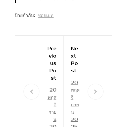
ป้ายกำกับ:
ซอยเบท
Pre
Ne
Vio
Xt
Us
Po
Po
St
St
20
20
พฤศ
พฤศ
จิ
จิ
กาย
กาย
น
น
20