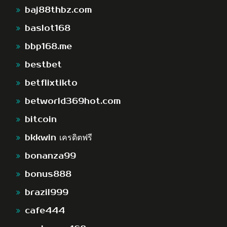
baj88thbz.com
baslot168
bbp168.me
bestbet
betflixtikto
betworld369hot.com
bitcoin
bkkwin เครดิตฟรี
bonanza99
bonus888
brazil999
cafe444