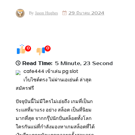
29 มีนาคม 2024
By
Jason Hughes
0
0
Read Time:
5 Minute, 23 Second
cafe444 เข้าเล่น pg slot
เว็บไซต์ตรง ไม่ผ่านเอเย่นต์ ล่าสุด
สมัครฟรี
ปัจจุบันนี้ไม่มีใครไม่เอ่ยถึง เกมที่เป็นก
ระแสที่มาแรง อย่าง สล็อต เป็นที่นิยม
มากที่สุด จากกรุ๊ปนักปั่นสล็อตทั้งโลก
ใครกันแน่ที่กำลังมองหาเกมสล็อตที่ได้