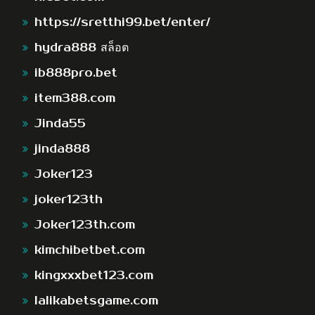
https://sretthi99.bet/enter/
hydra888 สล็อต
ib888pro.bet
item388.com
Jinda55
jinda888
Joker123
joker123th
Joker123th.com
kimchibetbet.com
kingxxxbet123.com
lalikabetsgame.com