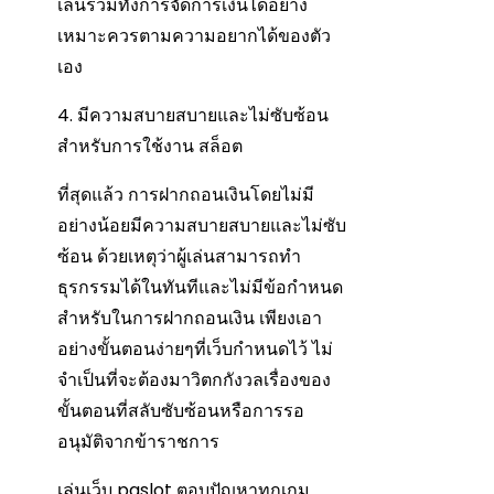
เล่นรวมทั้งการจัดการเงินได้อย่าง
เหมาะควรตามความอยากได้ของตัว
เอง
4. มีความสบายสบายและไม่ซับซ้อน
สำหรับการใช้งาน สล็อต
ที่สุดแล้ว การฝากถอนเงินโดยไม่มี
อย่างน้อยมีความสบายสบายและไม่ซับ
ซ้อน ด้วยเหตุว่าผู้เล่นสามารถทำ
ธุรกรรมได้ในทันทีและไม่มีข้อกำหนด
สำหรับในการฝากถอนเงิน เพียงเอา
อย่างขั้นตอนง่ายๆที่เว็บกำหนดไว้ ไม่
จำเป็นที่จะต้องมาวิตกกังวลเรื่องของ
ขั้นตอนที่สลับซับซ้อนหรือการรอ
อนุมัติจากข้าราชการ
เล่นเว็บ pgslot ตอบปัญหาทุกเกม