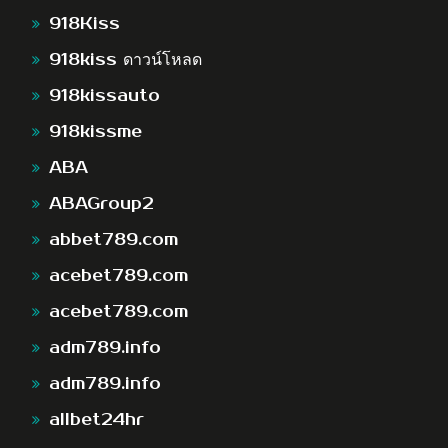
918Kiss
918kiss ดาวน์โหลด
918kissauto
918kissme
ABA
ABAGroup2
abbet789.com
acebet789.com
acebet789.com
adm789.info
adm789.info
allbet24hr