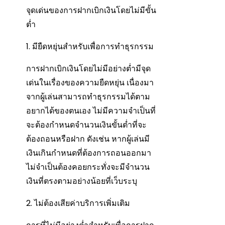
จุดเด่นของการฝากเบิกเงินโดยไม่มีขั้น
ต่ำ
1. มียืดหยุ่นสำหรับเพื่อการทำธุรกรรม
การฝากเบิกเงินโดยไม่มีอย่างต่ำมีจุด
เด่นในเรื่องของความยืดหยุ่น เนื่องมา
จากผู้เล่นสามารถทำธุรกรรมได้ตาม
อยากได้ของตนเอง ไม่มีความจำเป็นที่
จะต้องกำหนดจำนวนเงินขั้นต่ำที่จะ
ต้องถอนหรือฝาก ดังเช่น หากผู้เล่นมี
เงินเกินกำหนดที่ต้องการถอนออกมา
ไม่จำเป็นต้องคอยกระทั่งจะมีจำนวน
เงินที่ตรงตามอย่างน้อยที่เว็บระบุ
2. ไม่ต้องเสียค่าบริการเพิ่มเติม