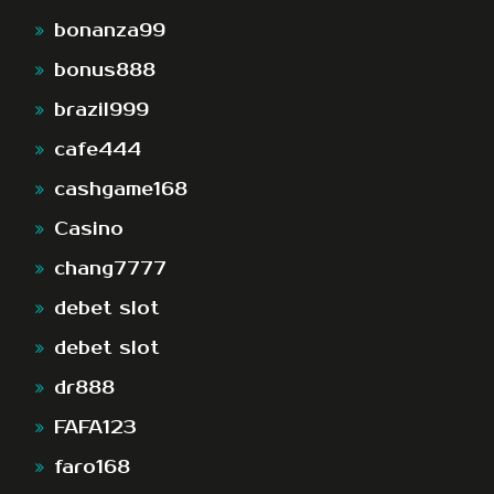
bonanza99
bonus888
brazil999
cafe444
cashgame168
Casino
chang7777
debet slot
debet slot
dr888
FAFA123
faro168