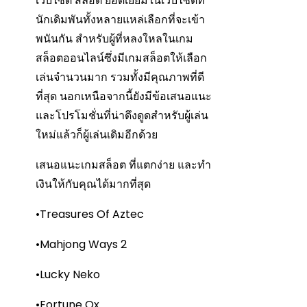
เว็บไซต์ สล็อต ยอดเยี่ยมในเว็บไซต์ที่
นักเดิมพันทั้งหลายแหล่เลือกที่จะเข้า
พนันกัน สำหรับผู้ที่หลงใหลในเกม
สล็อตออนไลน์ซึ่งมีเกมสล็อตให้เลือก
เล่นจำนวนมาก รวมทั้งมีคุณภาพที่ดี
ที่สุด นอกเหนือจากนี้ยังมีข้อเสนอแนะ
และโปรโมชั่นที่น่าดึงดูดสำหรับผู้เล่น
ใหม่แล้วก็ผู้เล่นเดิมอีกด้วย
เสนอแนะเกมสล็อต ที่แตกง่าย และทำ
เงินให้กับคุณได้มากที่สุด
•Treasures Of Aztec
•Mahjong Ways 2
•Lucky Neko
•Fortune Ox