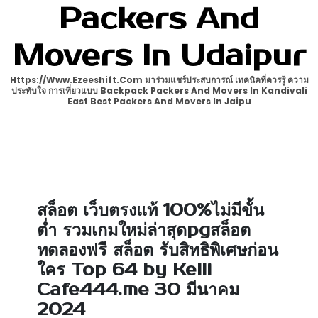
Packers And
Movers In Udaipur
Https://www.ezeeshift.com มาร่วมแชร์ประสบการณ์ เทคนิคที่ควรรู้ ความ
ประทับใจ การเที่ยวแบบ Backpack Packers And Movers In Kandivali
East Best Packers And Movers In Jaipu
สล็อต เว็บตรงแท้ 100%ไม่มีขั้น
ต่ำ รวมเกมใหม่ล่าสุดpgสล็อต
ทดลองฟรี สล็อต รับสิทธิพิเศษก่อน
ใคร Top 64 by Kelli
Cafe444.me 30 มีนาคม
2024