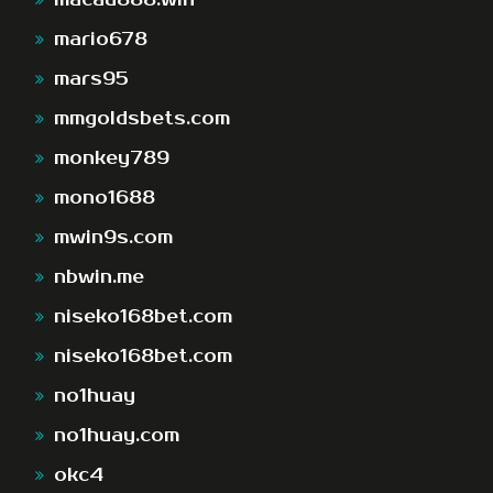
macau888.win
mario678
mars95
mmgoldsbets.com
monkey789
mono1688
mwin9s.com
nbwin.me
niseko168bet.com
niseko168bet.com
no1huay
no1huay.com
okc4