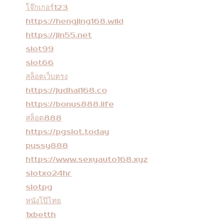
โจ๊กเกอร์123
https://hengjing168.wiki
https://jin55.net
slot99
slot66
สล็อตเว็บตรง
https://judhai168.co
https://bonus888.life
สล็อต888
https://pgslot.today
pussy888
https://www.sexyauto168.xyz
slotxo24hr
slotpg
หนังโป๊ไทย
1xbetth