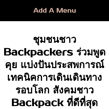
Skip
to
Add A Menu
content
ชุมชนชาว
Backpackers ร่วมพูด
คุย แบ่งปันประสพการณ์
เทคนิคการเดินเดินทาง
รอบโลก สังคมชาว
Backpack ที่ดีที่สุด