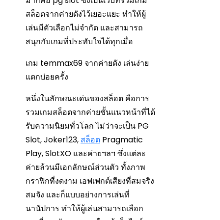
มากคือ pg slot ซึ่งเป็นเว็บที่รวมเกม
สล็อตจากค่ายดังไว้เยอะแยะ ทำให้ผู้
เล่นมีตัวเลือกไม่จำกัด และสามารถ
สนุกกับเกมที่ประทับใจได้ทุกเมื่อ
เกม temmax69 จากค่ายดัง เล่นง่าย
แตกบ่อยครั้ง
หนึ่งในลักษณะเด่นของสล็อต คือการ
รวมเกมสล็อตจากค่ายชั้นแนวหน้าที่ได้
รับความนิยมทั่วโลก ไม่ว่าจะเป็น PG
Slot, Joker123,
Pragmatic
สล็อต
Play, SlotXO และค่ายฯลฯ ซึ่งแต่ละ
ค่ายล้วนมีเอกลักษณ์ส่วนตัว ทั้งภาพ
กราฟิกที่งดงาม เอฟเฟกต์เสียงที่สมจริง
สมจัง และก็แบบอย่างการเล่นที่
นานัปการ ทำให้ผู้เล่นสามารถเลือก