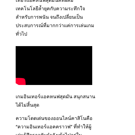
เทอร์แอคหนฟสุดมันส์ที่ผสม
เทคโนโลยีล้ำยุคกับความระทึกใจ
สำหรับการพนัน จนถึงเปลี่ยนเป็น
ประสบการณ์ที่มากกว่าแค่การเล่นเกม
ทั่วไป
เกมอินเทอร์แอคหนฟสุดมัน สนุกสนาน
ได้ไม่สิ้นสุด
ความโดดเด่นของออนไลน์คาสิโนคือ
“ความอินเทอร์แอคคราวฟ” ที่ทำให้ผู้