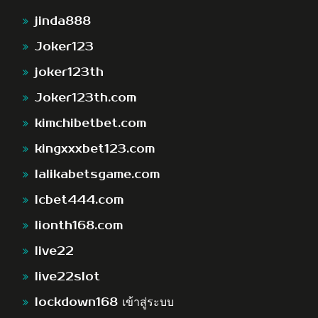
jinda888
Joker123
joker123th
Joker123th.com
kimchibetbet.com
kingxxxbet123.com
lalikabetsgame.com
lcbet444.com
lionth168.com
live22
live22slot
lockdown168 เข้าสู่ระบบ