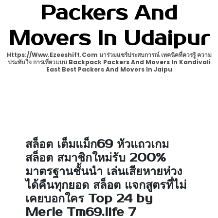
Packers And
Movers In Udaipur
Https://www.ezeeshift.com มาร่วมแชร์ประสบการณ์ เทคนิคที่ควรรู้ ความ
ประทับใจ การเที่ยวแบบ Backpack Packers And Movers In Kandivali
East Best Packers And Movers In Jaipu
สล็อต เต็มแม็ก69 หัวแถวเกม
สล็อต สมาชิกใหม่รับ 200%
มาตรฐานชั้นนำ เล่นเสียหายห่วง
ได้คืนทุกยอด สล็อต แจกสูตรที่ไม่
เคยบอกใคร Top 24 by
Merle Tm69.life 7