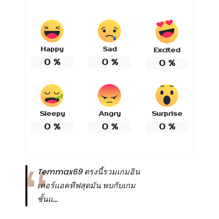
Happy
Sad
Excited
0
%
0
%
0
%
Sleepy
Angry
Surprise
0
%
0
%
0
%
Temmax69 ตรงนี้รวมเกมอิน
เทอร์แอคทีฟสุดมัน พบกับเกม
ชั้นแ…