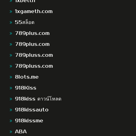
1xbetth
1xgameth.com
55สล็อต
789plus.com
789plus.com
789pluss.com
789pluss.com
8lots.me
918Kiss
918kiss ดาวน์โหลด
918kissauto
918kissme
ABA