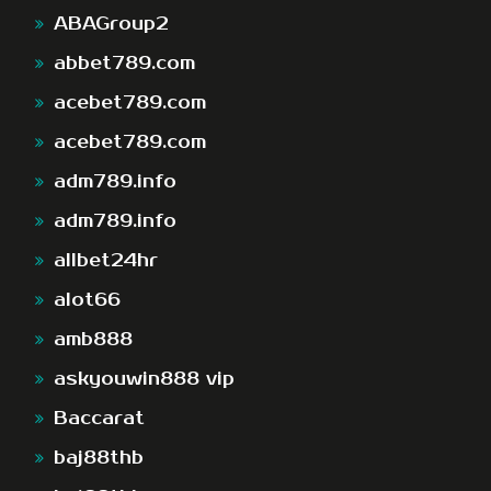
ABAGroup2
abbet789.com
acebet789.com
acebet789.com
adm789.info
adm789.info
allbet24hr
alot66
amb888
askyouwin888 vip
Baccarat
baj88thb