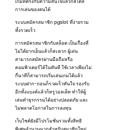
เกมที่ตรงกับความสนใจแล้วก็สไตล์
การเล่นของตนได้
ระบบสมัครสมาชิก pgslot ที่ง่ายรวม
ทั้งรวดเร็ว
การสมัครสมาชิกกับสล็อต เป็นเรื่องที่
ไม่ได้ยากเย็นแล้วก็สะดวก ผู้เล่น
สามารถสมัครผ่านมือถือหรือ
คอมพิวเตอร์ได้ในทันที ใช้เวลาเพียงไม่
กี่นาทีก็สามารถเริ่มเล่นเกมได้แล้ว
ระบบฝาก-ถอนก็รวดเร็วทันใจ รองรับ
อีกทั้งแบงค์แล้วก็ทรูวอลเล็ท ทำให้ผู้
เล่นทำธุรกรรมได้อย่างปลอดภัย และ
ไม่พลาดโอกาสในการลงทุน
เว็บไซต์ยังมีโปรโมชั่นรวมทั้งสิทธิ
พิเศษจำนวนมากสำหรับสมาชิกใหม่