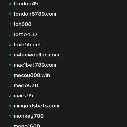
london45
london6789.com
lot888
lotto432
lux555.net
m4newonline.com
mac1bet789.com
macau888.win
mario678
mars95
mmgoldsbets.com
monkey789
mono1688