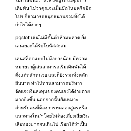
โอกาสชนะรางวัลใหญ่ได้ในทุกการ
เดิมพัน ไม่ว่าคุณจะเป็นมือใหม่หรือมือ
โปร ก็สามารถสนุกสนานรวมทั้งได้
กำไรได้ง่ายๆ
pgslot เล่นไม่มีขั้นต่ำห้ามพลาด ยิ่ง
เล่นเยอะได้รับโบนัสสะสม
เล่นสล็อตแบบไม่มีอย่างน้อย มีความ
หมายว่าผู้เล่นสามารถเริ่มเดิมพันได้
ตั้งแต่หลักหน่วย และก็ยังรวมทั้งหลัก
สิบบาท ทำให้ท่านสามารถบริหาร
จัดแจงเงินลงทุนของตนเองได้ง่ายดาย
มากยิ่งขึ้น นอกจากนั้นยังเหมาะ
สำหรับคนที่ต้องการทดลองสูตรหรือ
แนวทางใหม่ๆโดยไม่ต้องเสี่ยงเสียเงิน
เสียทองมากจนเกินไป เรียกได้ว่าเป็น