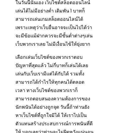
ในวันนี้นั้นเอง เว็บไซต์สล็อตออนไลน์
เล่นได้ไม่มีอย่างต่ำ เดิมพัน 1 บาทก็
สามารถเล่นเกมสล็อตออนไลน์ได้
เพราะเหตุว่าเว็บอื่นอาจจะเป็นไปได้ว่า
จะมีข้อแม้ฝากควรจะมีขั้นต่ำต่างๆเล่น
เว็บพวกเราเลย ไม่มีเงื่อนไข้ให้ยุ่งยาก
เลือกเล่นเว็บไซต์ของพวกเราตอบ
ปัญหาที่สุดแล้ว ไม่กี่บาทก็เล่นได้เลย
เล่นกับเว็บเรามีแต่ได้กับได้ รวมทั้ง
สามารถได้กำไรให้ทุกคนได้ตลอด
เวลา ทางเว็บไซต์ของพวกเราก็
สามารถตอบสนองความต้องการของ
นักพนันได้อย่างถูกจุด วันนี้ถ้าท่านยัง
หาเว็บไซต์ที่ถูกใจมิได้ ให้เราไปเป็น
ตัวแทนสร้างประสบการณ์การพนันที่ดี
ให้ บอกเลยว่าท่านจะไม่ผิดหวังแน่นอน