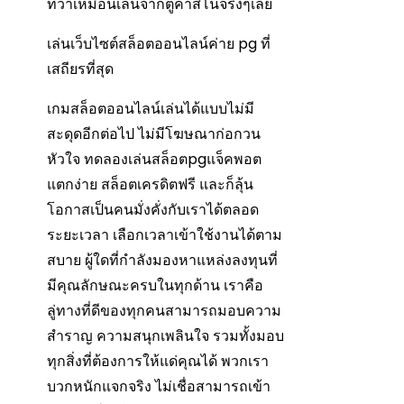
ที่ว่าเหมือนเล่นจากตู้คาสิโนจริงๆเลย
เล่นเว็บไซต์สล็อตออนไลน์ค่าย pg ที่
เสถียรที่สุด
เกมสล็อตออนไลน์เล่นได้แบบไม่มี
สะดุดอีกต่อไป ไม่มีโฆษณาก่อกวน
หัวใจ ทดลองเล่นสล็อตpgแจ็คพอต
แตกง่าย สล็อตเครดิตฟรี และก็ลุ้น
โอกาสเป็นคนมั่งคั่งกับเราได้ตลอด
ระยะเวลา เลือกเวลาเข้าใช้งานได้ตาม
สบาย ผู้ใดที่กำลังมองหาแหล่งลงทุนที่
มีคุณลักษณะครบในทุกด้าน เราคือ
ลู่ทางที่ดีของทุกคนสามารถมอบความ
สำราญ ความสนุกเพลินใจ รวมทั้งมอบ
ทุกสิ่งที่ต้องการให้แด่คุณได้ พวกเรา
บวกหนักแจกจริง ไม่เชื่อสามารถเข้า