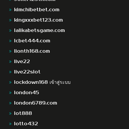
kimchibetbet.com
kingxxxbet123.com
lalikabetsgame.com
lcbet444.com
lionth168.com
live22
live22slot
lockdown168 เข้าสู่ระบบ
london45
london6789.com
lot888
lotto432