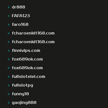
dr888
FAFA123
faro168
fcharoenkit168.com
fcharoenkit168.com
finnivips.com
fox689ok.com
fox689ok.com
fullsloteiei.com
fullslotpg
funny18
gaojing888