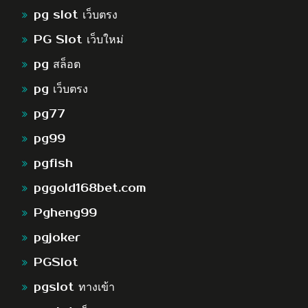
pg slot เว็บตรง
PG Slot เว็บใหม่
pg สล็อต
pg เว็บตรง
pg77
pg99
pgfish
pggold168bet.com
Pgheng99
pgjoker
PGSlot
pgslot ทางเข้า