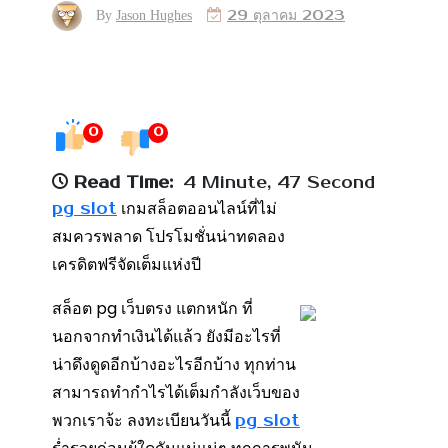
29 ตุลาคม 2023
By
Jason Hughes
0
0
Read Time:
4 Minute, 47 Second
เกมสล็อตออนไลน์ที่ไม่
pg slot
สมควรพลาด โปรโมชั่นน่าทดลอง
เครดิตฟรีจัดเต็มแห่งปี
สล็อต pg เว็บตรง แตกหนัก ที่
นอกจากทำเงินได้แล้ว ยังมีอะไรที่
น่าดึงดูดอีกบ้างอะไรอีกบ้าง ทุกท่าน
สามารถทำกำไรได้เต็มกำลังเว็บของ
พวกเราจ้ะ ลงทะเบียนวันนี้
pg slot