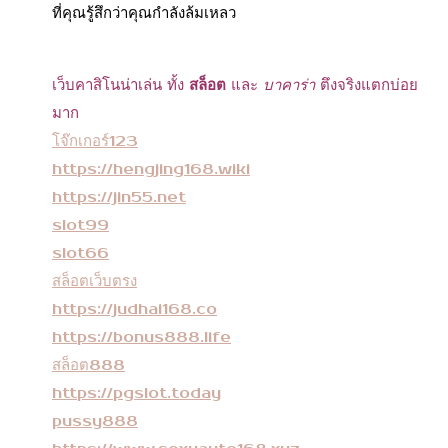
ที่คุณรู้สึกว่าคุณกำลังล้มเหลว
ow
pg
nlo
slo
เว็บคาสิโนน่าเล่น ทั้ง
สล็อต
และ
บาคาร่า
ตึงจริงแตกบ่อย
ad
t
มาก
โหล
เว็บ
โจ๊กเกอร์123
ด
https://hengjing168.wiki
ใหม่
https://jin55.net
ง่าย
พนั
slot99
เจ้า
น
slot66
ให
สล็อตเว็บตรง
ออน
https://judhai168.co
ญ่
ไลน์
https://bonus888.life
ใจถึ
เว็บ
สล็อต888
ง
เปิด
https://pgslot.today
สล็อ
pussy888
ใหม่