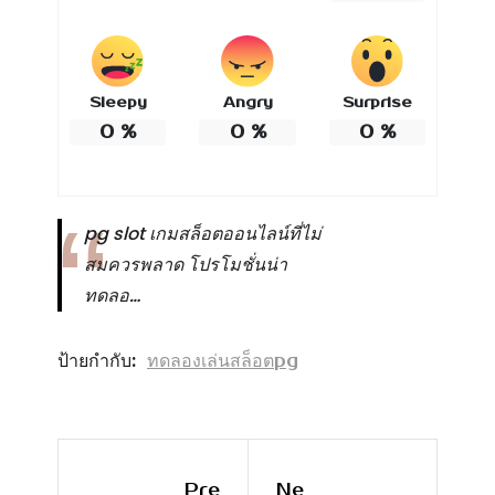
Sleepy
Angry
Surprise
0
%
0
%
0
%
pg slot เกมสล็อตออนไลน์ที่ไม่
สมควรพลาด โปรโมชั่นน่า
ทดลอ…
ป้ายกำกับ:
ทดลองเล่นสล็อตpg
Pre
Ne