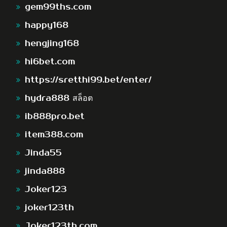
gem99ths.com
happy168
hengjing168
hi6bet.com
https://sretthi99.bet/enter/
hydra888 สล็อต
ib888pro.bet
item388.com
Jinda55
jinda888
Joker123
joker123th
Joker123th.com