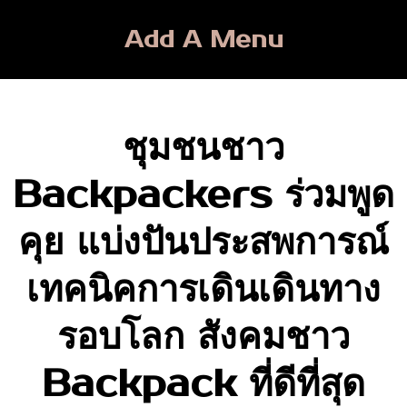
Skip
to
Add A Menu
content
ชุมชนชาว
Backpackers ร่วมพูด
คุย แบ่งปันประสพการณ์
เทคนิคการเดินเดินทาง
รอบโลก สังคมชาว
Backpack ที่ดีที่สุด