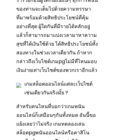
ร่ำรวยก่อนผู้ใดกันแน่แน่ๆ ทุกการพนัน
ของท่านจะเต็มไปด้วยความหรรษา
ที่มาพร้อมด้วยสิทธิประโยชน์ที่คุ้ม
อย่างที่สุด ผู้ใดกันที่มีรายได้หลักอยู่
แล้วก็สามารถมาแบ่งเวลามาหาความ
สุขที่ได้เงินใช้ด้วย ได้สิทธิประโยชน์ทั้ง
สองทางในช่วงเวลาเดียวกัน ถ้าหาก
กล่าวถึงเว็บไซต์เกมpgไม่มีที่ไหนมอบ
เงินง่ายเท่าเว็บไซต์ของพวกเราอีกแล้ว
เกมสล็อตออนไลน์แต่ละเว็บไซต์
เช่นเดียวกันจริงมั้ย ?
สำหรับคนไหนที่บอกว่าเกมพนัน
ออนไลน์ก็เสมือนๆกันทั้งหมด อันนี้ขอ
แย้งเลยว่าไม่จริง เกมทดลองเล่น
สล็อตpgพนันออนไลน์หรือคาสิโน