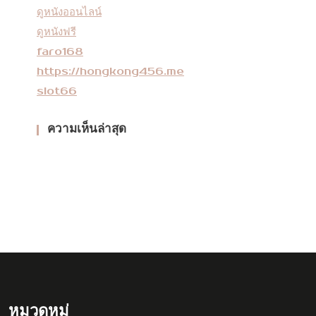
ดูหนังออนไลน์
ดูหนังฟรี
faro168
https://hongkong456.me
slot66
ความเห็นล่าสุด
หมวดหมู่