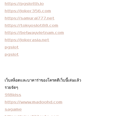
https://pgslotth.io
https://joker356.com
https://samurai777.net
https://tokyoslot88.com
https://betwayvietnam.com
https://jokerasia.net
pgslot
pgslot
เว็บสล็อตและบาคาร่าของโครตดีเว็บนี้เล่นแล้ว
รวยจัดๆ
918kiss
https://www.madoohd.com
sagame