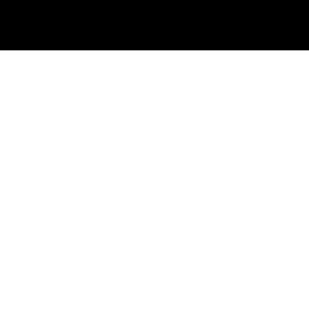
Skip
to
content