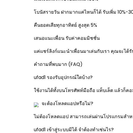
โบนัสรายวัน ฝากมากแค่ไหนก็ได้ รับเพิ่ม 10%-3
คืนยอดเสียทุกอาทิตย์ สูงสุด 5%
เสนอแนะเพื่อน รับค่าคอมมิชชั่น
แค่แชร์ลิงก์แนะนำเพื่อนมาเล่นกับเรา คุณจะได้
คำถามที่พบมาก (FAQ)
ufad1 รองรับอุปกรณ์ใดบ้าง?
ใช้งานได้ทั้งบนโทรศัพท์มือถือ แท็บเล็ต แล้วก็คอ
จะต้องโหลดแอปหรือไม่?
ไม่ต้องโหลดแอป สามารถเล่นผ่านโปรแกรมสำหรับเ
ufad1 เข้าสู่ระบบมิได้ จำต้องทำเช่นไร?