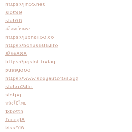
https://jin55.net
slot99
slot66
สล็อตเว็บตรง
https://judhai168.co
https://bonus888.life
สล็อต888
https://pgslot.today
pussy888
https://www.sexyauto168.xyz
slotxo24hr
slotpg
หนังโป๊ไทย
1xbetth
funny18
kiss918