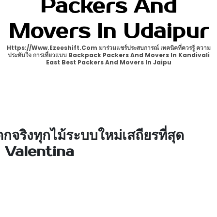
Packers And
Movers In Udaipur
Https://www.ezeeshift.com มาร่วมแชร์ประสบการณ์ เทคนิคที่ควรรู้ ความ
ประทับใจ การเที่ยวแบบ Backpack Packers And Movers In Kandivali
East Best Packers And Movers In Jaipu
ริงทุกไม้ระบบใหม่เสถียรที่สุด
y Valentina