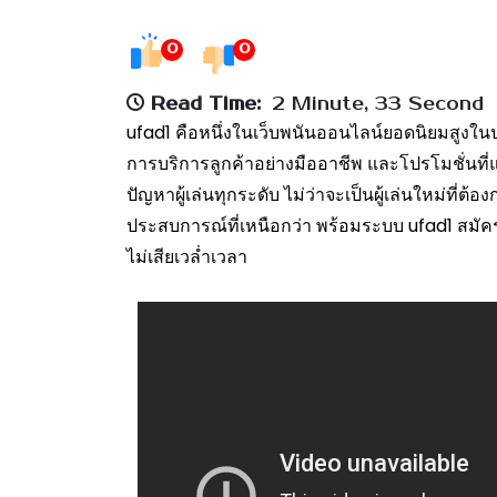
0
0
Read Time:
2 Minute, 33 Second
ufad1 คือหนึ่งในเว็บพนันออนไลน์ยอดนิยมสูงในปร
การบริการลูกค้าอย่างมืออาชีพ และโปรโมชั่นที่แจ
ปัญหาผู้เล่นทุกระดับ ไม่ว่าจะเป็นผู้เล่นใหม่ที่
ประสบการณ์ที่เหนือกว่า พร้อมระบบ ufad1 สมัคร ท
ไม่เสียเวล่ำเวลา