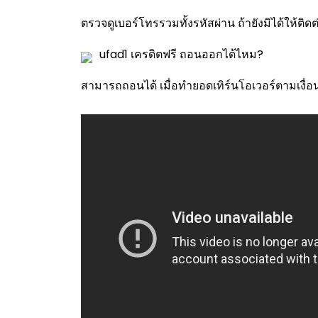
ตรวจดูเบอร์โทรรวมทั้งรหัสผ่าน ถ้ายังมิได้ให้ติ
ufad1 เครดิตฟรี ถอนออกได้ไหม?
สามารถถอนได้ เมื่อทำยอดเทิร์นโอเวอร์ตามเงื่