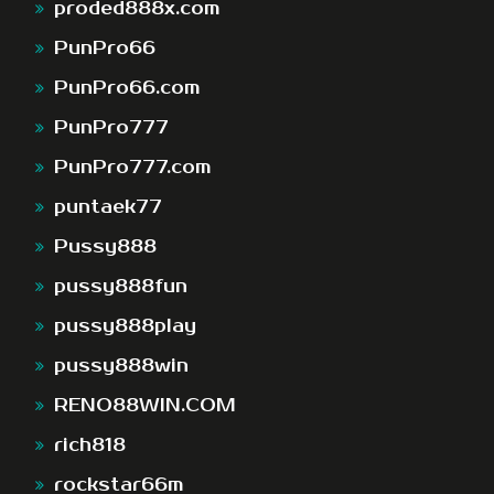
proded888x.com
PunPro66
PunPro66.com
PunPro777
PunPro777.com
puntaek77
Pussy888
pussy888fun
pussy888play
pussy888win
RENO88WIN.COM
rich818
rockstar66m