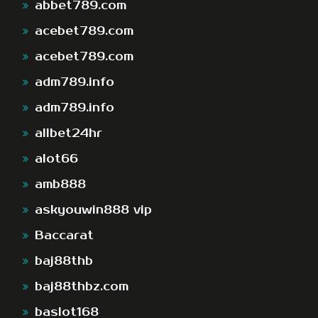
abbet789.com
acebet789.com
acebet789.com
adm789.info
adm789.info
allbet24hr
alot66
amb888
askyouwin888 vip
Baccarat
baj88thb
baj88thbz.com
baslot168