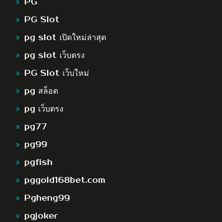
PG
PG Slot
pg slot เปิดใหม่ล่าสุด
pg slot เว็บตรง
PG Slot เว็บใหม่
pg สล็อต
pg เว็บตรง
pg77
pg99
pgfish
pggold168bet.com
Pgheng99
pgjoker