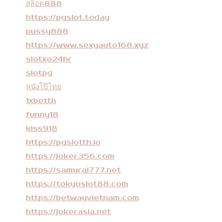
สล็อต888
https://pgslot.today
pussy888
https://www.sexyauto168.xyz
slotxo24hr
slotpg
หนังโป๊ไทย
1xbetth
funny18
kiss918
https://pgslotth.io
https://joker356.com
https://samurai777.net
https://tokyoslot88.com
https://betwayvietnam.com
https://jokerasia.net