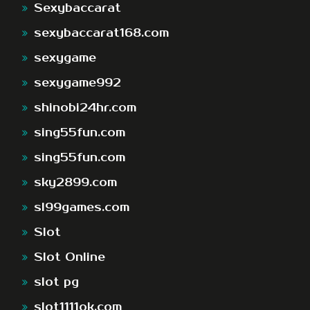
Sexybaccarat
sexybaccarat168.com
sexygame
sexygame992
shinobi24hr.com
sing55fun.com
sing55fun.com
sky2899.com
sl99games.com
Slot
Slot Online
slot pg
slot1111ok.com