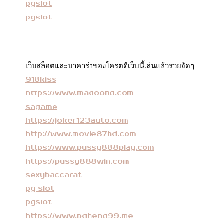
pgslot
pgslot
เว็บสล็อตและบาคาร่าของโครตดีเว็บนี้เล่นแล้วรวยจัดๆ
918kiss
https://www.madoohd.com
sagame
https://joker123auto.com
http://www.movie87hd.com
https://www.pussy888play.com
https://pussy888win.com
sexybaccarat
pg slot
pgslot
https://www.pgheng99.me