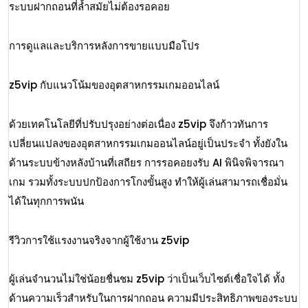
ระบบฝากถอนที่ล้ำสมัยไม่ต้องรอคอย
การดูแลและบริการหลังการขายแบบมือโปร
z5vip กับแนวโน้มของอุตสาหกรรมเกมออนไลน์
ด้วยเทคโนโลยีที่ปรับปรุงอย่างต่อเนื่อง z5vip จึงก้าวทันการ
เปลี่ยนแปลงของอุตสาหกรรมเกมออนไลน์อยู่เป็นประจำ ทั้งยังใน
ด้านระบบข้างหลังบ้านที่เสถียร การรอคอยงรับ AI พินิจพิจารณา
เกม รวมทั้งระบบปกป้องการโกงขั้นสูง ทำให้ผู้เล่นสามารถเชื่อมั่น
ได้ในทุกการพนัน
รีวิวการใช้แรงงานจริงจากผู้ใช้งาน z5vip
ผู้เล่นจำนวนไม่ใช่น้อยชื่นชม z5vip ว่าเป็นเว็บไซต์เชื่อใจได้ ทั้ง
ด้านความเร็วสำหรับในการฝากถอน ความมีประสิทธิภาพของระบบ