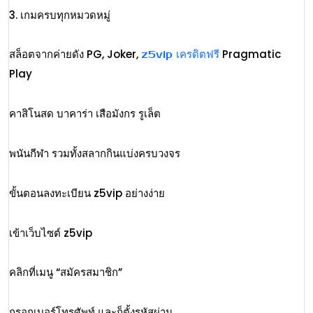
3. เกมครบทุกหมวดหมู่
สล็อตจากค่ายดัง PG, Joker,
Pragmatic
z5vip เครดิตฟรี
Play
คาสิโนสด บาคาร่า เสือมังกร รูเล็ต
พนันกีฬา รวมทั้งสลากกินแบ่งครบวงจร
ขั้นตอนลงทะเบียน z5vip อย่างง่าย
เข้าเว็บไซต์ z5vip
คลิกที่เมนู “สมัครสมาชิก”
กรอกเบอร์โทรศัพท์ และก็ตั้งรหัสผ่าน