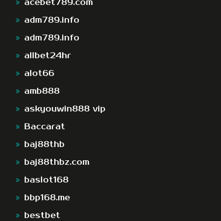
acebet789.com
adm789.info
adm789.info
allbet24hr
alot66
amb888
askyouwin888 vip
Baccarat
baj88thb
baj88thbz.com
baslot168
bbp168.me
bestbet