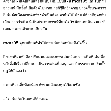
ครั้งก่อนผมเคยเล่นสล็อตแบบไม่มีแบบแผน mars95 เล่นไปตาม
อารมณ์ มีครั้งที่เสียตังค์ไปมากมายก็รู้สึกรำคาญ บางครั้งบางคราว
ก็เล่นต่อเนื่องจากคิดว่า “จำเป็นต้องเอาคืนให้ได้” แต่ท้ายที่สุดกลับ
เสียมากกว่าเดิม นี่เป็นประสบการณ์ที่คนไม่ใช่น้อยเคยชิน ผมเองก็
เคยผ่านมาแล้วแบบเดียวกัน
mars95 จุดเปลี่ยนที่ทำให้การเล่นสล็อตบันเทิงใจขึ้น
สิ่งแรกที่ผมทำคือ ปรับมุมมองของการเล่นสล็อต จากเดิมที่เล่นเพื่อ
หวังมั่งมีเร็ว เปลี่ยนมาเป็นการเล่นเพื่อสนุกและก็บรรเทา ผมเริ่มตั้ง
กฎให้ตัวเองว่า:
• เล่นทีละเล็กทีละน้อย กำหนดเงินลงทุนไว้เด่นชัด
• ไม่เล่นเกินในตอนที่กำหนด