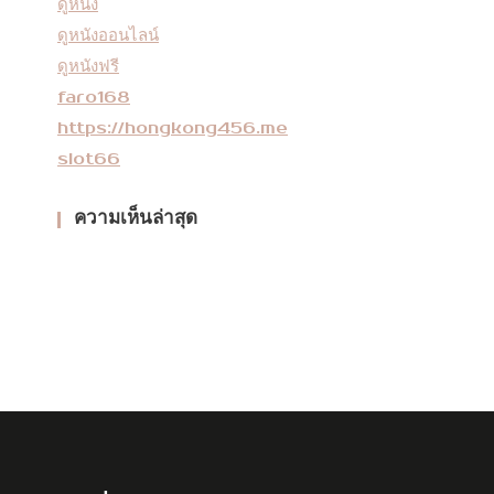
ดูหนัง
ดูหนังออนไลน์
ดูหนังฟรี
faro168
https://hongkong456.me
slot66
ความเห็นล่าสุด