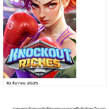
10 ธันวาคม 2025
การบรรลุเป้าหมายมักมีสาเหตุมาจากการยืนยันตัวตนในเวลา