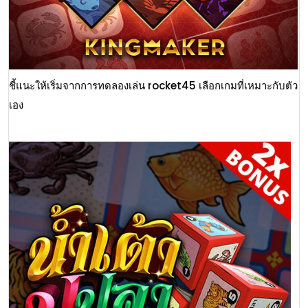
ชี้แนะให้เริ่มจากการทดลองเล่น rocket45 เลือกเกมที่เหมาะกับตัว
เอง