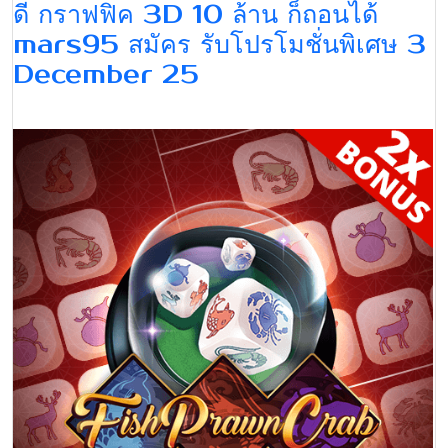
ดี กราฟฟิค 3D 10 ล้าน ก็ถอนได้
mars95 สมัคร รับโปรโมชั่นพิเศษ 3
December 25