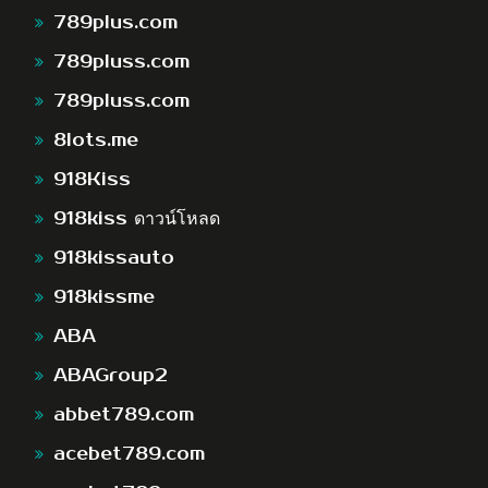
789plus.com
789pluss.com
789pluss.com
8lots.me
918Kiss
918kiss ดาวน์โหลด
918kissauto
918kissme
ABA
ABAGroup2
abbet789.com
acebet789.com