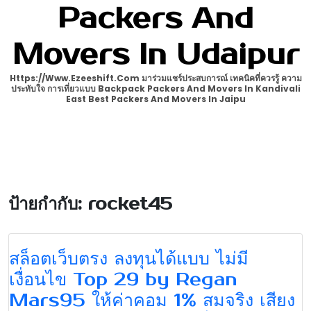
Packers And
Movers In Udaipur
Https://www.ezeeshift.com มาร่วมแชร์ประสบการณ์ เทคนิคที่ควรรู้ ความ
ประทับใจ การเที่ยวแบบ Backpack Packers And Movers In Kandivali
East Best Packers And Movers In Jaipu
ป้ายกำกับ:
rocket45
สล็อตเว็บตรง ลงทุนได้แบบ ไม่มี
เงื่อนไข Top 29 by Regan
Mars95 ให้ค่าคอม 1% สมจริง เสียง