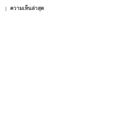
ความเห็นล่าสุด