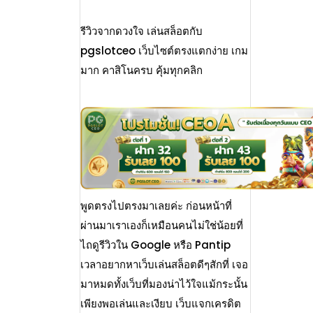
รีวิวจากดวงใจ เล่นสล็อตกับ
pgslotceo เว็บไซต์ตรงแตกง่าย เกม
มาก คาสิโนครบ คุ้มทุกคลิก
พูดตรงไปตรงมาเลยค่ะ ก่อนหน้าที่
ผ่านมาเราเองก็เหมือนคนไม่ใช่น้อยที่
ไถดูรีวิวใน Google หรือ Pantip
เวลาอยากหาเว็บเล่นสล็อตดีๆสักที่ เจอ
มาหมดทั้งเว็บที่มองน่าไว้ใจแม้กระนั้น
เพียงพอเล่นและเงียบ เว็บแจกเครดิต