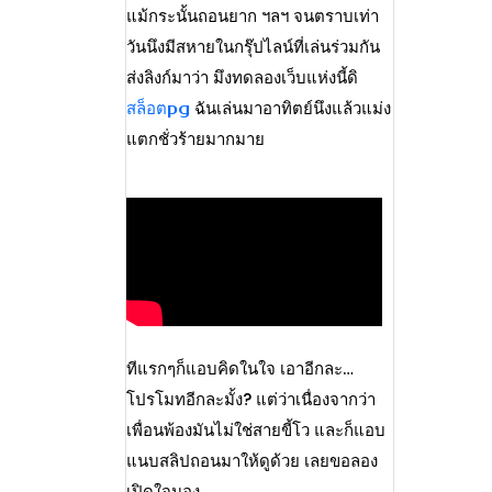
แม้กระนั้นถอนยาก ฯลฯ จนตราบเท่า
วันนึงมีสหายในกรุ๊ปไลน์ที่เล่นร่วมกัน
ส่งลิงก์มาว่า มึงทดลองเว็บแห่งนี้ดิ
ฉันเล่นมาอาทิตย์นึงแล้วแม่ง
สล็อตpg
แตกชั่วร้ายมากมาย
ทีแรกๆก็แอบคิดในใจ เอาอีกละ…
โปรโมทอีกละมั้ง? แต่ว่าเนื่องจากว่า
เพื่อนพ้องมันไม่ใช่สายขี้โว และก็แอบ
แนบสลิปถอนมาให้ดูด้วย เลยขอลอง
เปิดใจมอง