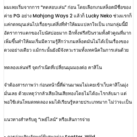
ผมเลยเริ่มจากการ “ทดสอบเล่น” ก่อน โดยเลือกเกมสล็อตมีชื่อของ
ค่าย PG อย่าง Mahjong Ways 2 แล้วก็ Lucky Neko ช่วงแรกก็
แค่กดหมุนเล่นไปเรื่อยๆแต่สิ่งที่ทำให้ผมแปลกใจเป็น เกมกลุ่มนี้มี
อัตราการแตกของโบนัสบ่อยมาก อีกทั้งฟรีสปินรวมทั้งตัวคูณที่มาก
เพิ่มขึ้นทำให้ผมเริ่มมีความรู้สึกว่าเกมสล็อตมันไม่ได้เป็นเรื่องของ
ดวงอย่างเดียว แม้กระนั้นยังมีจังหวะรวมทั้งเทคนิคในการเล่นด้วย
ทดลองเล่นฟรี จุดกำเนิดที่เปลี่ยนมุมมองต่อ คาสิโน
จำต้องสารภาพว่า ก่อนหน้านี้ที่ผ่านมาผมไม่เคยเข้าเว็บคาสิโนมุ่ง
มั่นเลย ด้วยเหตุว่ากลัวเสียเงินเสียทองโดยไม่ได้อะไรกลับมา แต่
พอใช้เล่นโหมดทดลอง ผมได้เรียนรู้หลายประเภทมาก ไม่ว่าจะเป็น
แนวทางสำหรับดู “เพย์ไลน์” หรือเส้นการจ่าย
• การอ่านสัญลักษณ์พิเศษอย่าง Scatter, Wild