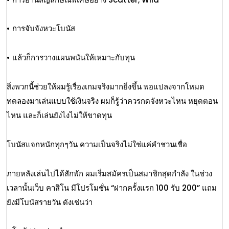
• การจับจังหวะโบนัส
• แล้วก็การวางแผนพนันให้เหมาะกับทุน
สิ่งพวกนี้ช่วยให้ผมรู้เรื่องเกมจริงมากยิ่งขึ้น พอแปลงจากโหมด
ทดลองมาเล่นแบบใช้เงินจริง ผมก็รู้ว่าควรกดจังหวะไหน หยุดตอน
ไหน และก็เล่นยังไงไม่ให้ขาดทุน
โบนัสแจกหนักทุกๆวัน ความเป็นจริงไม่ใช่แค่คำชวนเชื่อ
ภายหลังเล่นไปได้สักพัก ผมเริ่มสมัครเป็นสมาชิกสุดกำลัง ในช่วง
เวลานั้นเว็บ คาสิโน มีโปรโมชั่น “ฝากครั้งแรก 100 รับ 200” แถม
ยังมีโบนัสรายวัน ดังเช่นว่า