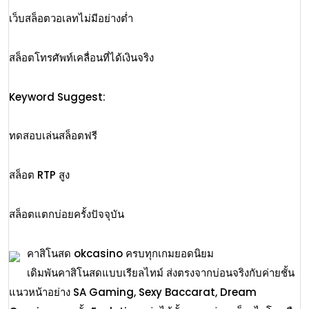
เว็บสล็อตวอเลทไม่มีอย่างต่ำ
สล็อตโทรศัพท์เคลื่อนที่ได้เงินจริง
Keyword Suggest:
ทดสอบเล่นสล็อตฟรี
สล็อต RTP สูง
สล็อตแตกบ่อยครั้งปัจจุบัน
คาสิโนสด okcasino ครบทุกเกมยอดนิยม
เดิมพันคาสิโนสดแบบเรียลไทม์ ส่งตรงจากบ่อนจริงกับค่ายชั้น
แนวหน้าอย่าง SA Gaming, Sexy Baccarat, Dream