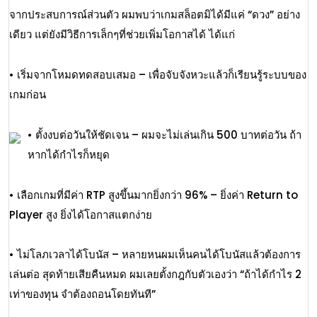
จากประสบการณ์ส่วนตัว ผมพบว่าเกมสล็อตมิได้มีแค่ “ดวง” อย่าง
เดียว แต่ยังมีวิธีการเล็กๆที่ช่วยเพิ่มโอกาสได้ ได้แก่
• เริ่มจากโหมดทดสอบเสมอ – เพื่อจับจังหวะแล้วก็เรียนรู้ระบบของ
เกมก่อน
• ตั้งงบต่อวันให้ชัดเจน – ผมจะไม่เล่นเกิน 500 บาทต่อวัน ถ้า
หากได้กำไรก็หยุด
• เลือกเกมที่มีค่า RTP สูงขึ้นมากยิ่งกว่า 96% – ยิ่งค่า Return to
Player สูง ยิ่งได้โอกาสแตกง่าย
• ไม่โลภเวลาได้โบนัส – หลายหนผมเห็นคนได้โบนัสแล้วต้องการ
เล่นต่อ สุดท้ายเสียคืนหมด ผมเลยตั้งกฎกับตัวเองว่า “ถ้าได้กำไร 2
เท่าของทุน จำต้องถอนโดยทันที”