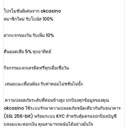
โปรโมชั่นพิเศษจาก okcasino
สมาชิกใหม่ รับโบนัส 100%
ฝากแรกของวัน รับเพิ่ม 10%
คืนยอดเสีย 5% ทุกอาทิตย์
กิจกรรมแจกเครดิตฟรีทุกเมื่อเชื่อวัน
‍‍‍ เสนอแนะเพื่อนพ้อง รับค่าคอมไม่ชชันไม่ยั้ง
️ ความปลอดภัยระดับที่ค่อนข้างสูง ปกป้องทุกข้อมูลของคุณ
okcasino ใช้ระบบรักษาความปลอดภัยชนิดเดียวกันกับธนาคาร
(SSL 256-bit) พร้อมระบบ KYC สำหรับคุ้มครองปกป้องบัญชี
ปลอมและฟอกเงิน คุณสามารถพนันได้อย่างมั่นใจ