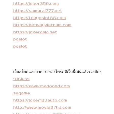
https://joker356.com
https://samurai777.net
https://tokyoslot88.com
https://betwayvietnam.com
https://jokerasia.net
pgslot
pgslot
เว็บสล็อตและบาคาร่าของโครตดีเว็บนี้เล่นแล้วรวยจัดๆ
918kiss
https://www.madoohd.com
sagame
https://joker123auto.com
http://www.movie87hd.com