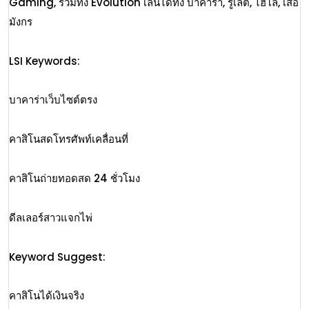
Gaming, รวมทั้ง Evolution เล่นได้ทั้ง บาคาร่า, รูเล็ต, ไฮโล, เสือ
มังกร
LSI Keywords:
บาคาร่าเว็บไซต์ตรง
คาสิโนสดโทรศัพท์เคลื่อนที่
คาสิโนถ่ายทอดสด 24 ชั่วโมง
ดีลเลอร์สาวแจกไพ่
Keyword Suggest:
คาสิโนได้เงินจริง