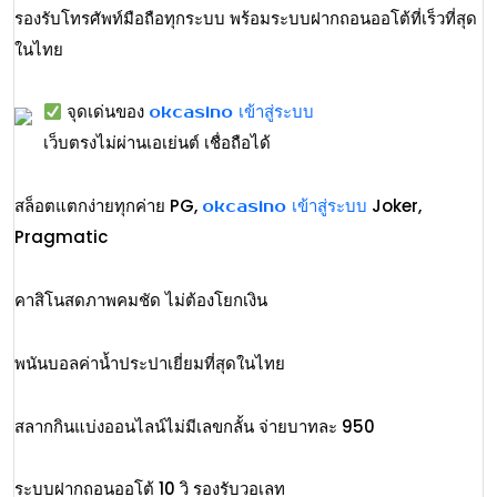
รองรับโทรศัพท์มือถือทุกระบบ พร้อมระบบฝากถอนออโต้ที่เร็วที่สุด
ในไทย
จุดเด่นของ
okcasino เข้าสู่ระบบ
เว็บตรงไม่ผ่านเอเย่นต์ เชื่อถือได้
สล็อตแตกง่ายทุกค่าย PG,
Joker,
okcasino เข้าสู่ระบบ
Pragmatic
คาสิโนสดภาพคมชัด ไม่ต้องโยกเงิน
พนันบอลค่าน้ำประปาเยี่ยมที่สุดในไทย
สลากกินแบ่งออนไลน์ไม่มีเลขกลั้น จ่ายบาทละ 950
ระบบฝากถอนออโต้ 10 วิ รองรับวอเลท