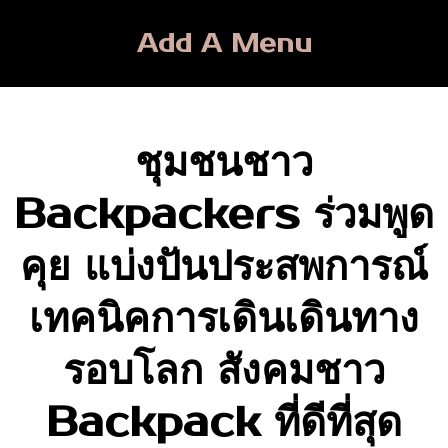
Skip
to
Add A Menu
content
ชุมชนชาว
Backpackers ร่วมพูด
คุย แบ่งปันประสพการณ์
เทคนิคการเดินเดินทาง
รอบโลก สังคมชาว
Backpack ที่ดีที่สุด