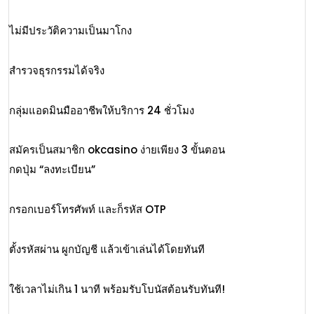
ไม่มีประวัติความเป็นมาโกง
สำรวจธุรกรรมได้จริง
กลุ่มแอดมินมืออาชีพให้บริการ 24 ชั่วโมง
สมัครเป็นสมาชิก okcasino ง่ายเพียง 3 ขั้นตอน
กดปุ่ม “ลงทะเบียน”
กรอกเบอร์โทรศัพท์ และก็รหัส OTP
ตั้งรหัสผ่าน ผูกบัญชี แล้วเข้าเล่นได้โดยทันที
ใช้เวลาไม่เกิน 1 นาที พร้อมรับโบนัสต้อนรับทันที!