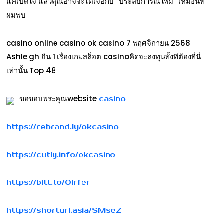
แค่เปิดใจ แล้วคุณอาจจะได้เจอกับ “ประสบการณ์ใหม่” เหมือนที่
ผมพบ
casino online casino ok casino 7 พฤศจิกายน 2568
Ashleigh ยืน 1 เรื่องเกมสล็อต casinoคิดจะลงทุนทั้งทีต้องที่นี่
เท่านั้น Top 48
ขอขอบพระคุณwebsite
casino
https://rebrand.ly/okcasino
https://cutly.info/okcasino
https://bitt.to/0irfer
https://shorturl.asia/SMseZ