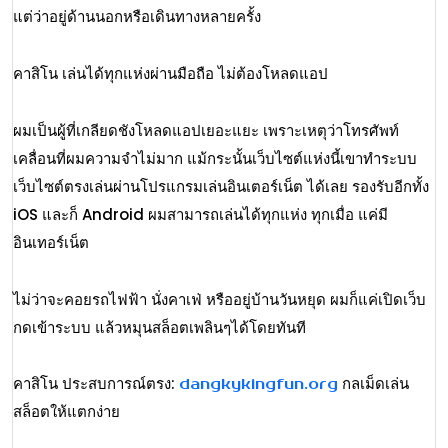
แต่ว่าอยู่ด้านนอกหรือเดินทางหลายครั้ง
คาสิโน เล่นได้ทุกแห่งผ่านมือถือ ไม่ต้องโหลดแอป
ผมเป็นผู้ที่เกลียดชังโหลดแอปเยอะแยะ เพราะเหตุว่าโทรศัพท์
เคลื่อนที่ผมความจำไม่มาก แม้กระนั้นเว็บไซต์แห่งนี้เขาทำระบบ
เว็บไซต์ตรงเล่นผ่านโปรแกรมเล่นอินเตอร์เน็ต ได้เลย รองรับอีกทั้ง
iOS และก็ Android ผมสามารถเล่นได้ทุกแห่ง ทุกเมื่อ แค่มี
อินเทอร์เน็ต
ไม่ว่าจะคอยรถไฟฟ้า นั่งคาเฟ่ หรืออยู่บ้านวันหยุด ผมก็แค่เปิดเว็บ
กดเข้าระบบ แล้วหมุนสล็อตเพลินๆได้โดยทันที
คาสิโน ประสบการณ์ตรง:
กลเม็ดเล่น
dangkykingfun.org
สล็อตให้แตกง่าย