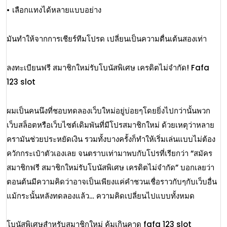
• เลือกแทงได้หลายแบบอย่าง
มันทำให้จากการเชียร์ทีมโปรด เปลี่ยนเป็นความตื่นเต้นสองเท่า
ลงทะเบียนฟรี สมาชิกใหม่รับโบนัสพิเศษ เครดิตไม่จำกัด! Fafa
123 slot
ผมเป็นคนนึงที่ชอบทดลองเว็บใหม่อยู่บ่อยๆโดยยิ่งไปกว่านั้นพวก
เว็บสล็อตหรือเว็บไซต์เดิมพันที่มีโปรสมาชิกใหม่ ด้วยเหตุว่าหลาย
ครามันช่วยประหยัดเงิน รวมทั้งบางครั้งก็ทำให้เริ่มเล่นแบบไม่ต้อง
ควักกระเป๋าตัวเองเลย จนตราบเท่ามาพบกับโปรที่เรียกว่า “สมัคร
สมาชิกฟรี สมาชิกใหม่รับโบนัสพิเศษ เครดิตไม่จำกัด” บอกเลยว่า
ตอนต้นมีความคิดว่าอาจเป็นเพียงแค่คำชวนเชื่อราวกับๆกับเว็บอื่น
แม้กระนั้นหลังทดลองแล้ว… ความคิดเปลี่ยนไปแบบทั้งหมด
โบนัสพิเศษสำหรับสมาชิกใหม่ คุ้มเกินคาด fafa 123 slot