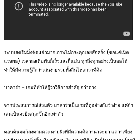
ระบบสตรีมมิ่งชัดแจ๋วมาก ภาพไม่กระตุกเลยสักครั้ง (ขอแค่เน็ต
แรงพอ) เวลาลงเดิมพันก็เร็วและก็แม่น ทุกสิ่งทุกอย่างเป็นออโต้
ทำให้มีความรู้สึกว่าเล่นง่ายรวมทั้งลื่นไหลกว่าที่คิด
บาคาร่า – เกมที่ทำให้รู้ว่าวิธีการสำคัญกว่าดวง
จากประสบการณ์ส่วนตัว บาคาร่าเป็นเกมที่ดูอย่างกับว่าง่าย แต่ถ้า
เล่นเป็นจะยิ่งสนุกขึ้นอีกเท่าตัว
ตอนต้นผมก็ลงตามดวง ตามฝั่งที่มีความคิดว่าน่าจะมา แต่ว่าเพียง