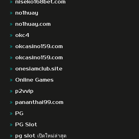
niseko168bet.com
no1huay
no1huay.com
okc4
okcasino159.com
okcasino159.com
onesiamclub.site
Online Games
p2vvip
pananthai99.com
PG
PG Slot
pg slot เปิดใหม่ล่าสุด