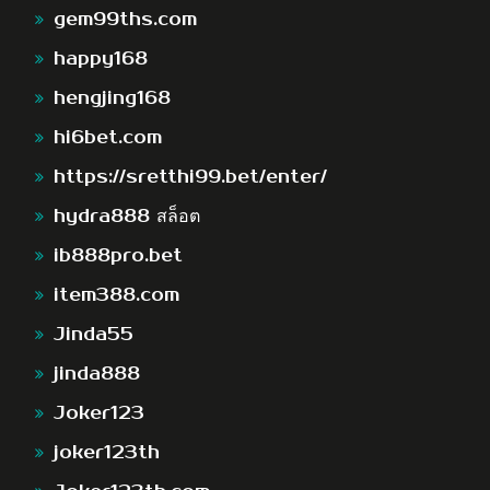
gem99ths.com
happy168
hengjing168
hi6bet.com
https://sretthi99.bet/enter/
hydra888 สล็อต
ib888pro.bet
item388.com
Jinda55
jinda888
Joker123
joker123th