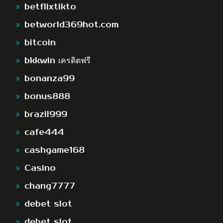
betflixtikto
betworld369hot.com
bitcoin
bkkwin เครดิตฟรี
bonanza99
bonus888
brazil999
cafe444
cashgame168
Casino
chang7777
debet slot
debet slot