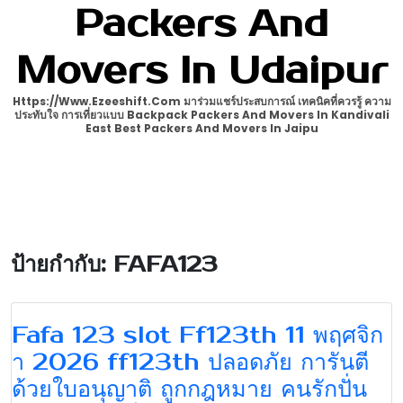
Packers And
Movers In Udaipur
Https://www.ezeeshift.com มาร่วมแชร์ประสบการณ์ เทคนิคที่ควรรู้ ความ
ประทับใจ การเที่ยวแบบ Backpack Packers And Movers In Kandivali
East Best Packers And Movers In Jaipu
ป้ายกำกับ:
FAFA123
Fafa 123 slot Ff123th 11 พฤศจิก
า 2026 ff123th ปลอดภัย การันตี
ด้วยใบอนุญาติ ถูกกฎหมาย คนรักปั่น