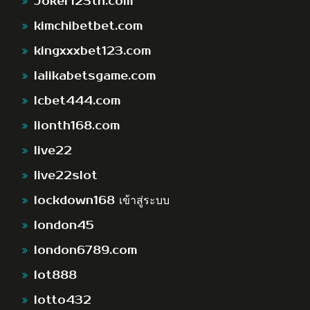
Joker123th.com
kimchibetbet.com
kingxxxbet123.com
lalikabetsgame.com
lcbet444.com
lionth168.com
live22
live22slot
lockdown168 เข้าสู่ระบบ
london45
london6789.com
lot888
lotto432