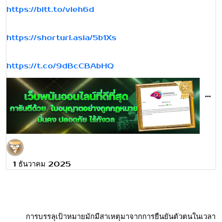
https://bitt.to/vieh6d
https://shorturl.asia/5b1Xs
https://t.co/9dBcCBAbHQ
…
1 ธันวาคม 2025
การบรรลุเป้าหมายมักมีสาเหตุมาจากการยืนยันตัวตนในเวลา