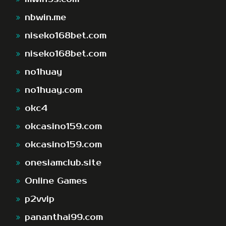
nbwin.me
niseko168bet.com
niseko168bet.com
no1huay
no1huay.com
okc4
okcasino159.com
okcasino159.com
onesiamclub.site
Online Games
p2vvip
pananthai99.com