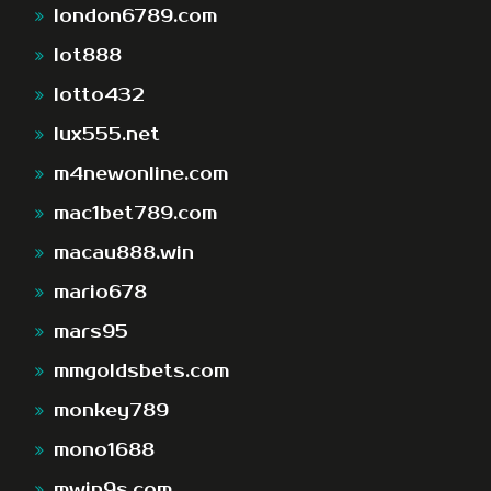
london6789.com
lot888
lotto432
lux555.net
m4newonline.com
mac1bet789.com
macau888.win
mario678
mars95
mmgoldsbets.com
monkey789
mono1688
mwin9s.com