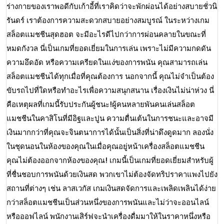
ร่างกายของเราพอดีกับเก้าอี้ที่เราคิดว่าจะพักผ่อนได้อย่างสบายชั่วนิ
รันดร์ เราต้องการความสะดวกสบายอย่างสมบูรณ์ ในระหว่างเกม
สล็อตแมชชีนสุดฮอต จะมีอะไรดีไปกว่าการผ่อนคลายในขณะที่
หมดกังวล นี่เป็นเกมที่ยอดเยี่ยมในการเล่น เพราะไม่มีความกดดัน
ความอึดอัด หรือความเครียดในแง่ของการพนัน คุณสามารถเล่น
สล็อตแมชชีนได้ทุกเมื่อที่คุณต้องการ นอกจากนี้ คุณไม่จำเป็นต้อง
ขับรถไปที่ใดหรือทำอะไรเพื่อความสนุกสนาน เรื่องเงินไม่น่าห่วง นี่
คือเหตุผลที่เกมนี้รับประกันผู้ชนะ!ผู้คนหลายพันคนเล่นสล็อต
แมชชีนในคาสิโนที่มีอิฐและปูน ความตื่นเต้นในการชนะและอาจมี
เงินมากกว่าที่คุณจะจินตนาการได้นั้นเป็นสิ่งที่น่าดึงดูดมาก ลองนั่ง
ในชุดนอนในห้องของคุณในเมื่อคุณอยู่หน้าเครื่องสล็อตแมชชีน
คุณไม่ต้องออกจากห้องของคุณ! เกมนี้เป็นเกมที่ยอดเยี่ยมสำหรับผู้
ที่ชื่นชอบการพนันด้วยเงินสด พวกเขาไม่ต้องจัดทริปราคาแพงไปยัง
สถานที่ต่างๆ เช่น ลาสเวกัส เกมเงินสดจัดการและเพลิดเพลินได้ง่าย
กว่าสล็อตแมชชีนเป็นส่วนหนึ่งของการพนันและไม่ว่าจะออนไลน์
หรือออฟไลน์ พนักงานเสิร์ฟจะนำเครื่องดื่มมาให้ในราคาหนึ่งหรือ