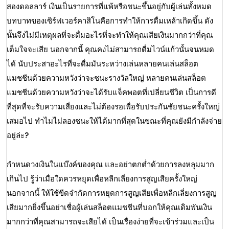
สองดอลลาร์ เงินเป็นรายการที่แพ้หรือชนะขึ้นอยู่กับผู้เล่นทั้งหมด
บทบาทของเซิร์ฟเวอร์คาสิโนคือการทำให้การดื่มเหล้าเกิดขึ้น ดัง
นั้นจึงไม่มีเหตุผลที่จะดื่มอะไรที่จะทำให้คุณเสียเงินมากกว่าที่คุณ
เต็มใจจะเสีย นอกจากนี้ คุณคงไม่สามารถดื่มไวน์แก้วนั้นจนหมด
ได้ นับประสาอะไรที่จะดื่มมันระหว่างเล่นหลายคนเล่นสล็อต
แมชชีนด้วยความหวังว่าจะชนะรางวัลใหญ่ หลายคนเล่นสล็อต
แมชชีนด้วยความหวังว่าจะได้รับแจ็คพอตที่เปลี่ยนชีวิต เป็นการดี
ที่สุดที่จะรับความเสี่ยงและไม่ต้องรอเพื่อรับประกันชัยชนะครั้งใหญ่
เสมอไป ทำไมไม่ลองชนะให้ได้มากที่สุดในขณะที่คุณยังมีกำลังจ่าย
อยู่ล่ะ?
กำหนดวงเงินในแบ๊งค์ของคุณ และอย่าตกต่ำด้วยการลงหลุมมาก
เกินไป รู้ว่าเมื่อใดควรหยุดเพื่อหลีกเลี่ยงการสูญเสียครั้งใหญ่
นอกจากนี้ ให้ใช้ขีดจำกัดการหยุดการสูญเสียเพื่อหลีกเลี่ยงการสูญ
เสียมากยิ่งขึ้นอย่าเชื่อผู้เล่นสล็อตแมชชีนที่บอกให้คุณเดิมพันเงิน
มากกว่าที่คุณสามารถจะเสียได้ เป็นเรื่องง่ายที่จะเข้าร่วมและเป็น