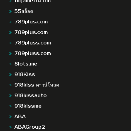
1xgameth.com
55สล็อต
789plus.com
789plus.com
789pluss.com
789pluss.com
8lots.me
918Kiss
918kiss ดาวน์โหลด
918kissauto
918kissme
ABA
ABAGroup2