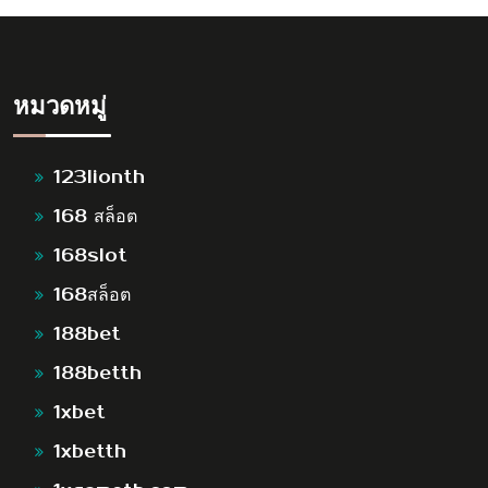
หมวดหมู่
123lionth
168 สล็อต
168slot
168สล็อต
188bet
188betth
1xbet
1xbetth