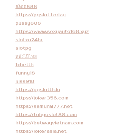
สล็อต888
https://pgslot.today
pussy888
https://www.sexyauto168.xyz
slotxo24hr
slotpg
หนังโป๊ไทย
1xbetth
funny18
kiss918
https://pgslotth.io
https://joker356.com
https://samurai777.net
https://tokyoslot88.com
https://betwayvietnam.com
https://jokerasia.net