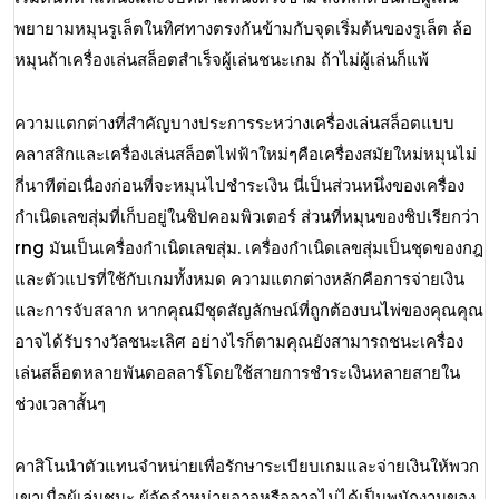
พยายามหมุนรูเล็ตในทิศทางตรงกันข้ามกับจุดเริ่มต้นของรูเล็ต ล้อ
หมุนถ้าเครื่องเล่นสล็อตสําเร็จผู้เล่นชนะเกม ถ้าไม่ผู้เล่นก็แพ้
ความแตกต่างที่สําคัญบางประการระหว่างเครื่องเล่นสล็อตแบบ
คลาสสิกและเครื่องเล่นสล็อตไฟฟ้าใหม่ๆคือเครื่องสมัยใหม่หมุนไม่
กี่นาทีต่อเนื่องก่อนที่จะหมุนไปชําระเงิน นี่เป็นส่วนหนึ่งของเครื่อง
กําเนิดเลขสุ่มที่เก็บอยู่ในชิปคอมพิวเตอร์ ส่วนที่หมุนของชิปเรียกว่า
rng มันเป็นเครื่องกําเนิดเลขสุ่ม. เครื่องกําเนิดเลขสุ่มเป็นชุดของกฎ
และตัวแปรที่ใช้กับเกมทั้งหมด ความแตกต่างหลักคือการจ่ายเงิน
และการจับสลาก หากคุณมีชุดสัญลักษณ์ที่ถูกต้องบนไพ่ของคุณคุณ
อาจได้รับรางวัลชนะเลิศ อย่างไรก็ตามคุณยังสามารถชนะเครื่อง
เล่นสล็อตหลายพันดอลลาร์โดยใช้สายการชําระเงินหลายสายใน
ช่วงเวลาสั้นๆ
คาสิโนนําตัวแทนจําหน่ายเพื่อรักษาระเบียบเกมและจ่ายเงินให้พวก
เขาเมื่อผู้เล่นชนะ ผู้จัดจําหน่ายอาจหรืออาจไม่ได้เป็นพนักงานของ