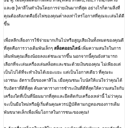
และa )คาสิโนทําเงินโดยการจ่ายเงินมากที่สุด อย่างไรก็ตามสิ่งที่
คุณต้องสังเกตคือยิ่งไพ่ของคุณต่ําลงเท่าไหร่โอกาสที่คุณจะเล่นได้ดี
ขึ้น
เพื่อหลีกเลี่ยงการใช้จ่ายมากเกินไปหรือสูญเสียเงินทั้งหมดของคุณดี
ที่สุดคือการวางเดิมพันเล็กๆ
เพิ่มความสนใจในการ
สล็อตออนไลน์
เดิมพันคุณเสี่ยงน้อยลงแต่ชนะมากขึ้น นอกจากนี้คุณยังสามารถ
เลือกที่จะเล่นเครื่องเล่นสล็อตและชนะด้วยเงินของคุณ ไม่เพียงแต่
เป็นไปได้ที่จะทําเงินได้เยอะแยะ แต่เป็นโอกาสเดียว ที่คุณจะ
เอาชนะ อัตราเบี้ยของคาสิโน. เมื่อคุณชนะโบนัสให้แน่ใจว่าคุณได้
รับอัตราที่ดีที่สุด ค้นหาตารางการชําระเงินที่ดีที่สุดให้ความสนใจกับ
เครื่องใดที่เป็นที่นิยมมากที่สุดและยึดติดกับเครื่องเหล่านี้ ไม่ว่าคุณ
จะเป็นมือใหม่หรือผู้เริ่มต้นคุณควรปฏิบัติตามกฎทองของการเดิม
พันขนาดเล็กเพื่อเพิ่มโอกาสในการชนะของคุณ!