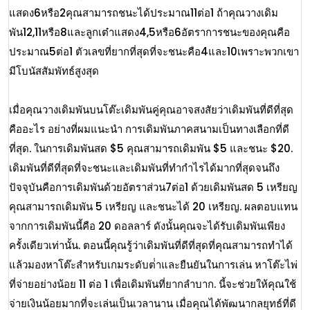
แสดง6หรือ2คุณสามารถชนะได้ประมาณ11ต่อ1 ถ้าคุณวางเดิม
พัน12,11หรือ8และลูกเต๋าแสดง4,5หรือ6อัตราการชนะของคุณคือ
ประมาณ5ต่อ1 ตัวเลขที่ยากที่สุดที่จะชนะคือ4และ10เพราะพวกเขา
มีโบนัสสัมพัทธ์สูงสุด
เมื่อคุณวางเดิมพันบนโต๊ะเดิมพันคู่คุณอาจสงสัยว่าเดิมพันที่ดีที่สุด
คืออะไร อย่างที่ผมแนะนํา การเดิมพันภาคสนามเป็นทางเลือกที่ดี
ที่สุด. ในการเดิมพันสด $5 คุณสามารถเดิมพัน $5 และชนะ $20.
เดิมพันที่ดีที่สุดที่จะชนะและเดิมพันที่ทํากําไรได้มากที่สุดจนถึง
ปัจจุบันคือการเดิมพันด้วยอัตราส่วน7ต่อ1 ด้วยเดิมพันสด 5 เหรียญ
คุณสามารถเดิมพัน 5 เหรียญ และชนะได้ 20 เหรียญ. ผลตอบแทน
จากการเดิมพันนี้คือ 20 ดอลลาร์ ดังนั้นคุณจะได้รับเดิมพันเพียง
ครั้งเดียวเท่านั้น. ตอนนี้คุณรู้ว่าเดิมพันที่ดีที่สุดที่คุณสามารถทําได้
แล้วมองหาโต๊ะสําหรับเกมระดับต่ําและยืนยันในการเล่น หาโต๊ะไพ่
ที่จ่ายอย่างน้อย 11 ต่อ 1 เพื่อเดิมพันที่ยากลําบาก. นี้จะช่วยให้คุณใช้
จ่ายเงินน้อยมากที่จะเล่นเป็นเวลานาน เมื่อคุณได้พัฒนากลยุทธ์ที่ดี