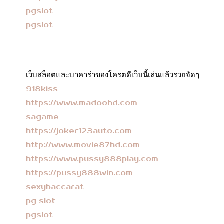
pgslot
pgslot
เว็บสล็อตและบาคาร่าของโครตดีเว็บนี้เล่นแล้วรวยจัดๆ
918kiss
https://www.madoohd.com
sagame
https://joker123auto.com
http://www.movie87hd.com
https://www.pussy888play.com
https://pussy888win.com
sexybaccarat
pg slot
pgslot