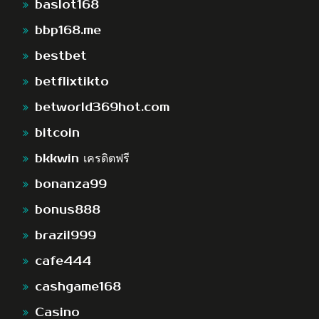
baslot168
bbp168.me
bestbet
betflixtikto
betworld369hot.com
bitcoin
bkkwin เครดิตฟรี
bonanza99
bonus888
brazil999
cafe444
cashgame168
Casino