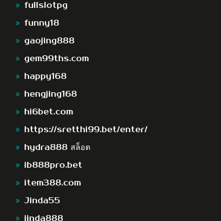
fullslotpg
funny18
gaojing888
gem99ths.com
happy168
hengjing168
hi6bet.com
https://sretthi99.bet/enter/
hydra888 สล็อต
ib888pro.bet
item388.com
Jinda55
jinda888