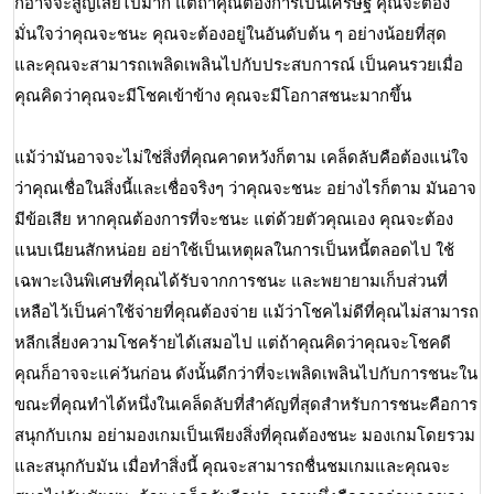
ก็อาจจะสูญเสียไปมาก แต่ถ้าคุณต้องการเป็นเศรษฐี คุณจะต้อง
มั่นใจว่าคุณจะชนะ คุณจะต้องอยู่ในอันดับต้น ๆ อย่างน้อยที่สุด
และคุณจะสามารถเพลิดเพลินไปกับประสบการณ์ เป็นคนรวยเมื่อ
คุณคิดว่าคุณจะมีโชคเข้าข้าง คุณจะมีโอกาสชนะมากขึ้น
แม้ว่ามันอาจจะไม่ใช่สิ่งที่คุณคาดหวังก็ตาม เคล็ดลับคือต้องแน่ใจ
ว่าคุณเชื่อในสิ่งนี้และเชื่อจริงๆ ว่าคุณจะชนะ อย่างไรก็ตาม มันอาจ
มีข้อเสีย หากคุณต้องการที่จะชนะ แต่ด้วยตัวคุณเอง คุณจะต้อง
แนบเนียนสักหน่อย อย่าใช้เป็นเหตุผลในการเป็นหนี้ตลอดไป ใช้
เฉพาะเงินพิเศษที่คุณได้รับจากการชนะ และพยายามเก็บส่วนที่
เหลือไว้เป็นค่าใช้จ่ายที่คุณต้องจ่าย แม้ว่าโชคไม่ดีที่คุณไม่สามารถ
หลีกเลี่ยงความโชคร้ายได้เสมอไป แต่ถ้าคุณคิดว่าคุณจะโชคดี
คุณก็อาจจะแค่วันก่อน ดังนั้นดีกว่าที่จะเพลิดเพลินไปกับการชนะใน
ขณะที่คุณทำได้หนึ่งในเคล็ดลับที่สำคัญที่สุดสำหรับการชนะคือการ
สนุกกับเกม อย่ามองเกมเป็นเพียงสิ่งที่คุณต้องชนะ มองเกมโดยรวม
และสนุกกับมัน เมื่อทำสิ่งนี้ คุณจะสามารถชื่นชมเกมและคุณจะ