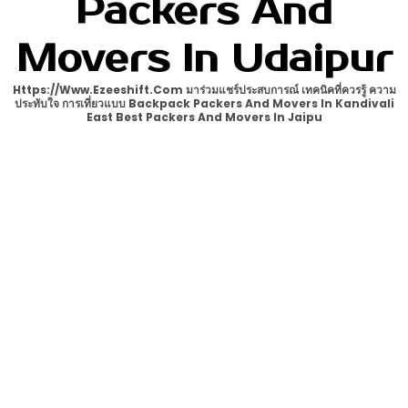
Packers And
Movers In Udaipur
Https://www.ezeeshift.com มาร่วมแชร์ประสบการณ์ เทคนิคที่ควรรู้ ความ
ประทับใจ การเที่ยวแบบ Backpack Packers And Movers In Kandivali
East Best Packers And Movers In Jaipu