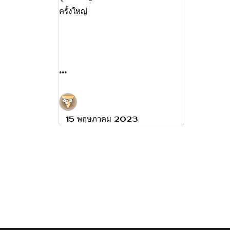
ครั้งใหญ่
…
15 พฤษภาคม 2023