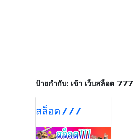
ป้ายกำกับ:
เข้า เว็บสล็อต 777
สล็อต777