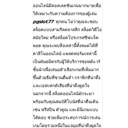
ออนไลน์มีคอลเลคชันเกมมากมายเพื่อ
ให้เหมาะกับความต้องการของผู้เล่น
ทุกคน ไม่ว่าคุณจะชอบ
pgslot77
สล็อตแบบสามรีลคลาสสิก สล็อตวิดีโอ
สมัยใหม่ หรือสล็อตโปรเกรสซีฟแจ็ค
พอต คุณจะพบสิ่งเหล่านี้ทั้งหมดได้ที่
คาสิโนออนไลน์ แพลตฟอร์มเหล่านี้
เป็นพันธมิตรกับผู้ให้บริการซอฟต์แวร์
ชั้นนำเพื่อเสนอตัวเลือกเกมที่เพิ่มมาก
ขึ้นด้วยธีมที่ชวนดื่มด่ำ กราฟิกที่น่าทึ่ง
และเอฟเฟกต์เสียงที่น่าดึงดูดใจ
นอกจากนี้ สล็อตออนไลน์มักจะมา
พร้อมกับคุณสมบัติโบนัสที่น่าตื่นเต้น
เช่น ฟรีสปิน ตัวคูณ และมินิเกมแบบ
โต้ตอบ ช่วยเพิ่มประสบการณ์การเล่น
เกมโดยรวมหนึ่งในแง่มุมที่น่าดึงดูดใจ