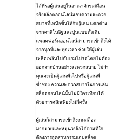
ได้ที่รอผู้เล่นอยู่ในอาณาจักรเสมือน
จริงสล็อตออนไลน์มอบความสะดวก
สบายที่เหนือชั้นให้กับผู้เล่น แตกต่าง
จากคาสิโนอิฐและปูนแบบดั้งเดิม
แพลตฟอร์มออนไลน์สามารถเข้าถึงได้
จากทุกที่และทุกเวลา ช่วยให้ผู้เล่น
เพลิดเพลินไปกับเกมโปรดโดยไม่ต้อง
ออกจากบ้านอย่างสะดวกสบาย ไม่ว่า
คุณจะเป็นผู้เล่นทั่วไปหรือผู้เล่นที่
ช่ำชอง ความสะดวกสบายในการเล่น
สล็อตออนไลน์นั้นไม่มีใครเทียบได้
ด้วยการคลิกเพียงไม่กี่ครั้ง
ผู้เล่นก็สามารถเข้าถึงเกมสล็อต
มากมายและหมุนวงล้อได้ตามที่ใจ
ต้องการอุตสาหกรรมเกมสล็อต