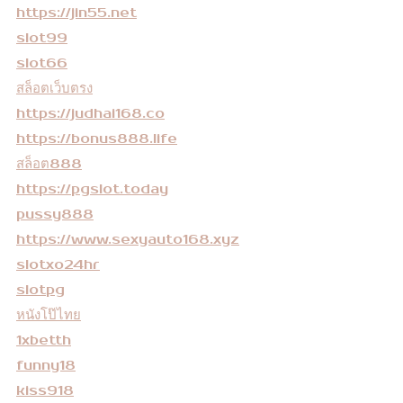
https://jin55.net
slot99
slot66
สล็อตเว็บตรง
https://judhai168.co
https://bonus888.life
สล็อต888
https://pgslot.today
pussy888
https://www.sexyauto168.xyz
slotxo24hr
slotpg
หนังโป๊ไทย
1xbetth
funny18
kiss918