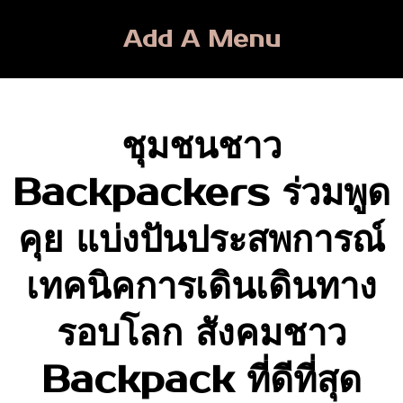
Skip
to
Add A Menu
content
ชุมชนชาว
Backpackers ร่วมพูด
คุย แบ่งปันประสพการณ์
เทคนิคการเดินเดินทาง
รอบโลก สังคมชาว
Backpack ที่ดีที่สุด