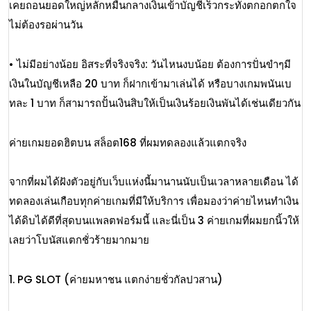
เคยถอนยอดใหญ่หลักหมื่นกลางเงินเข้าบัญชีเร็วกระทั่งตกอกตกใจ
ไม่ต้องรอผ่านวัน
• ไม่มีอย่างน้อย อิสระที่จริงจริง: วันไหนงบน้อย ต้องการปั่นขำๆมี
เงินในบัญชีเหลือ 20 บาท ก็ฝากเข้ามาเล่นได้ หรือบางเกมพนันเบ
ทละ 1 บาท ก็สามารถปั้นเงินสิบให้เป็นเงินร้อยเงินพันได้เช่นเดียวกัน
ค่ายเกมยอดฮิตบน สล็อต168 ที่ผมทดลองแล้วแตกจริง
จากที่ผมได้ฝังตัวอยู่กับเว็บแห่งนี้มานานนับเป็นเวลาหลายเดือน ได้
ทดลองเล่นเกือบทุกค่ายเกมที่มีให้บริการ เพื่อมองว่าค่ายไหนทำเงิน
ได้ดิบได้ดีที่สุดบนแพลตฟอร์มนี้ และนี่เป็น 3 ค่ายเกมที่ผมยกนิ้วให้
เลยว่าโบนัสแตกชั่วร้ายมากมาย
1. PG SLOT (ค่ายมหาชน แตกง่ายชั่วกัลปวสาน)