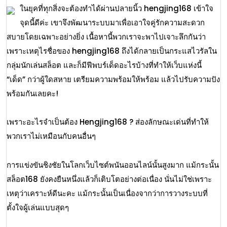
ในยุคที่ทุกสิ่งจะต้องทำได้ผ่านปลายนิ้ว hengjing168 เข้าใจ
จุดนี้ดีค่ะ เขาจึงพัฒนาระบบมาเพื่อเอาใจคู่รักความสะดวก
สบายโดยเฉพาะอย่างยิ่ง เนื้อหานี้พวกเราจะพาไปเจาะลึกกันว่า
เพราะเหตุไรชื่อของ hengjing168 ถึงได้กลายเป็นกระแสไวรัลใน
กลุ่มนักเล่นสล็อต และก็มีฟีพบร์เด็ดอะไรบ้างที่ทำให้เว็บแห่งนี้
“เด็ด” กว่าผู้ใดสหาย เตรียมความพร้อมให้พร้อม แล้วไปรับความปัง
พร้อมกันเลยคะ!
เพราะอะไรจำเป็นต้อง Hengjing168 ? ส่องลักษณะเด่นที่ทำให้
พวกเราไม่เหมือนกับคนอื่นๆ
การแข่งขันชิงชัยในโลกเว็บไซต์พนันออนไลน์นั้นสูงมาก แม้กระนั้น
สล็อต168 ยังคงยืนหนึ่งแล้วก็เติบโตอย่างต่อเนื่อง นั่นไม่ใช่เพราะ
เหตุว่าเคราะห์ดีนะคะ แม้กระนั้นเป็นเนื่องจากว่าการวางระบบที่
ตั้งใจผู้เล่นแบบสุดๆ