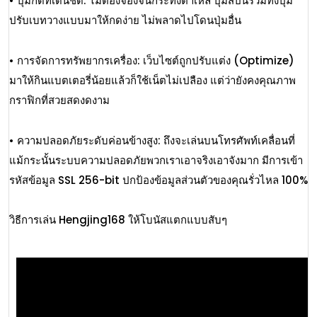
• ปุ่มกดที่เด่นชัด: ไม่ต้องจ้องจนกระทั่งตาเหล่ ปุ่มสปินรวมทั้งปุ่ม
ปรับเบทวางแบบมาให้กดง่าย ไม่พลาดไปโดนปุ่มอื่น
• การจัดการทรัพยากรเครื่อง: เว็บไซต์ถูกปรับแต่ง (Optimize)
มาให้กินแบตเตอรี่น้อยแล้วก็ใช้เน็ตไม่เปลือง แต่ว่ายังคงคุณภาพ
กราฟิกที่สวยสดงดงาม
• ความปลอดภัยระดับค่อนข้างสูง: ถึงจะเล่นบนโทรศัพท์เคลื่อนที่
แม้กระนั้นระบบความปลอดภัยพวกเราเอาจริงเอาจังมาก มีการเข้า
รหัสข้อมูล SSL 256-bit ปกป้องข้อมูลส่วนตัวของคุณรั่วไหล 100%
วิธีการเล่น Hengjing168 ให้โบนัสแตกแบบสับๆ