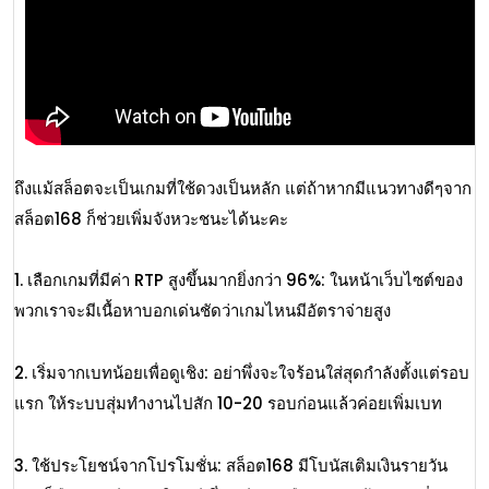
ถึงแม้สล็อตจะเป็นเกมที่ใช้ดวงเป็นหลัก แต่ถ้าหากมีแนวทางดีๆจาก
สล็อต168 ก็ช่วยเพิ่มจังหวะชนะได้นะคะ
1. เลือกเกมที่มีค่า RTP สูงขึ้นมากยิ่งกว่า 96%: ในหน้าเว็บไซต์ของ
พวกเราจะมีเนื้อหาบอกเด่นชัดว่าเกมไหนมีอัตราจ่ายสูง
2. เริ่มจากเบทน้อยเพื่อดูเชิง: อย่าพึ่งจะใจร้อนใส่สุดกำลังตั้งแต่รอบ
แรก ให้ระบบสุ่มทำงานไปสัก 10-20 รอบก่อนแล้วค่อยเพิ่มเบท
3. ใช้ประโยชน์จากโปรโมชั่น: สล็อต168 มีโบนัสเติมเงินรายวัน