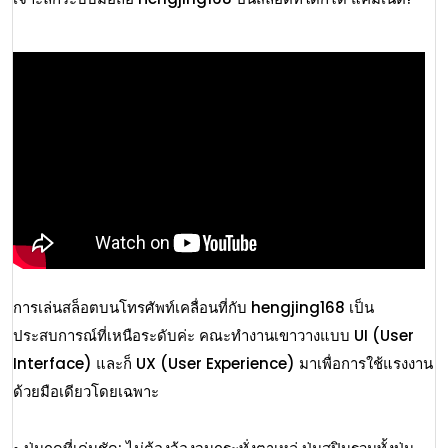
การเล่นสล็อตบนโทรศัพท์เคลื่อนที่กับ hengjing168 เป็น
ประสบการณ์ที่เหนือระดับค่ะ คณะทำงานเขาวางแบบ UI (User
Interface) และก็ UX (User Experience) มาเพื่อการใช้แรงงาน
ด้วยมือเดียวโดยเฉพาะ