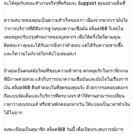
จะได้คุยกับคณะทำงานจริงๆที่พร้อมจะ Support คุณอย่างเต็มที่
ความสบายของคุณเป็นความสำเร็จของเรา เนื่องจากพวกเรามั่นใจ
ว่าการบริการที่ดีคือรากฐานของความเชื่อมั่น สล็อต168 ก็เลยไม่
เคยหยุดปรับปรุงศักยภาพของบุคลากร เพื่อให้ครั้งใดก็ตามคุณ
ติดต่อเรา คุณจะได้รับมากยิ่งกว่าคำตอบ แต่ได้รับความซาบซึ้ง
และก็ความไม่กังวลใจกลับไปเสมอค่ะ!
ถ้าคุณเป็นคนสมัยใหม่ที่ชอบความท้าทาย ตกหลุมรักในกราฟิกเกม
ที่มีภาพสวยสวย แล้วก็ปรารถนาความเชื่อมั่นและมั่นใจในเรื่องการ
เงิน สล็อต168 คือคำตอบในที่สุดของคุณจ้ะ ด้วยการรอคอยงต่อกร
ถือแบบจัดเต็มและก็บริการที่ครบวงจร ทำให้ท่านสามารถเปลี่ยน
เวลาว่างบนรถเมล์ หรือช่วงพักตอนกลางวัน ให้แปลงเป็นเวลาทำเงิน
ได้ไม่ยาก
ลงทะเบียนเป็นสมาชิก สล็อต168 วันนี้ เพื่อเปิดประสบการณ์การ