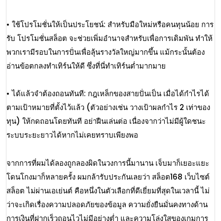
• ใช้โปรโมชั่นให้เป็นประโยชน์: สำหรับมือใหม่หรือคนทุนน้อย การ
รับ โปรโมชั่นสล็อต จะช่วยเพิ่มอำนาจสำหรับเพื่อการเดิมพัน ทำให้
พวกเรามีรอบในการปั่นเพื่อลุ้นรางวัลใหญ่มากขึ้น แม้กระนั้นต้อง
อ่านข้อตกลงทำเทิร์นให้ดี ซึ่งที่นี่ทำเทิร์นต่ำมากมาย
• ได้แล้วจำต้องถอนทันที: กฎเหล็กของสายปั่นเป็น เมื่อได้กำไรได้
ตามเป้าหมายที่ตั้งไว้แล้ว (ตัวอย่างเช่น วางเป้าผลกำไร 2 เท่าของ
ทุน) ให้กดถอนโดยทันที อย่าฝืนเล่นต่อ เนื่องจากว่าไม่มีผู้ใดชนะ
ระบบระยะยาวได้หากไม่เคยทราบเพียงพอ
จากการที่ผมได้ลองถูกลองผิดในวงการนี้มานาน เจ็บมาก็เยอะแยะ
โดนโกงมาก็หลายครั้ง ผมกล้ารับประกันเลยว่า สล็อต168 เว็บไซต์
สล็อต ไม่ผ่านเอเย่นต์ คือหนึ่งในตัวเลือกที่ดีเยี่ยมที่สุดในเวลานี้ ไม่
ว่าจะเกิดเรื่องความปลอดภัยของข้อมูล ความยั่งยืนมั่นคงทางด้าน
การเงินที่ฝากเร็วถอนไวไม่มีอย่างต่ำ และความโล่งใสของเกมการ