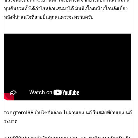
ทุนคืนรวมทั้งได้กำไรหลักแสนมาได้ มันมีเบื้องหน้าเบื้อหลังเบื้อง
หลังที่น่าสนใจที่สายปั่นทุกคนควรจะทราบครับ
tangtem168 เว็บไซต์สล็อต ไม่ผ่านเอเย่นต์ ในสมัยที่เว็บเอเย่นต์
ระบาด