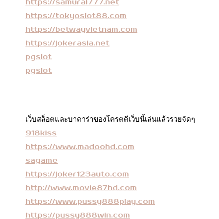
https://samurai777.net
https://tokyoslot88.com
https://betwayvietnam.com
https://jokerasia.net
pgslot
pgslot
เว็บสล็อตและบาคาร่าของโครตดีเว็บนี้เล่นแล้วรวยจัดๆ
918kiss
https://www.madoohd.com
sagame
https://joker123auto.com
http://www.movie87hd.com
https://www.pussy888play.com
https://pussy888win.com