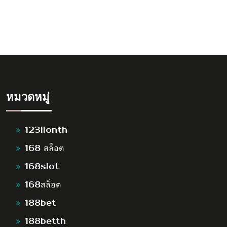
หมวดหมู่
123lionth
168 สล็อต
168slot
168สล็อต
188bet
188betth