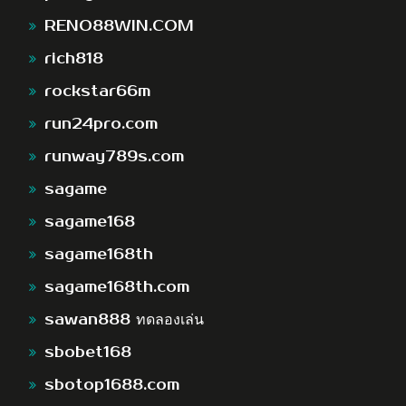
RENO88WIN.COM
rich818
rockstar66m
run24pro.com
runway789s.com
sagame
sagame168
sagame168th
sagame168th.com
sawan888 ทดลองเล่น
sbobet168
sbotop1688.com