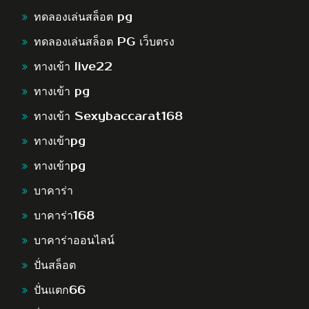
ทดลองเล่นสล็อต pg
ทดลองเล่นสล็อต PG เว็บตรง
ทางเข้า live22
ทางเข้า pg
ทางเข้า Sexybaccarat168
ทางเข้าpg
ทางเข้าpg
บาคาร่า
บาคาร่า168
บาคาร่าออนไลน์
ปั่นสล็อต
ปั่นแตก66