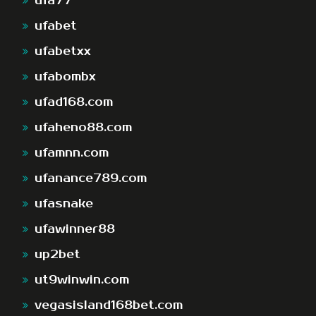
ufa77
ufabet
ufabetxx
ufabombx
ufad168.com
ufaheno88.com
ufamnn.com
ufanance789.com
ufasnake
ufawinner88
up2bet
ut9winwin.com
vegasisland168bet.com