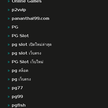
Online Games
p2vvip
pananthai99.com
PG
PG Slot
pg slot เปิดใหม่ล่าสุด
pg slot เว็บตรง
PG Slot เว็บใหม่
pg สล็อต
pg เว็บตรง
pg77
pg99
pgfish