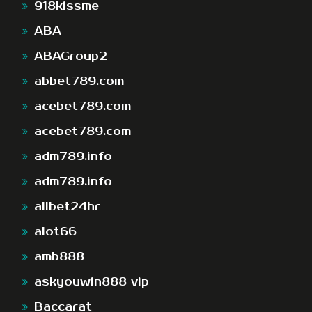
918kissme
ABA
ABAGroup2
abbet789.com
acebet789.com
acebet789.com
adm789.info
adm789.info
allbet24hr
alot66
amb888
askyouwin888 vip
Baccarat