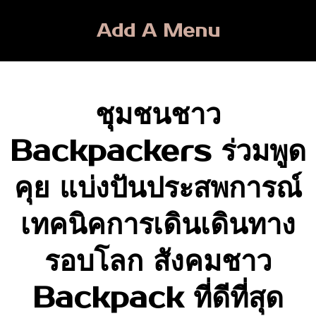
Skip
to
Add A Menu
content
ชุมชนชาว
Backpackers ร่วมพูด
คุย แบ่งปันประสพการณ์
เทคนิคการเดินเดินทาง
รอบโลก สังคมชาว
Backpack ที่ดีที่สุด