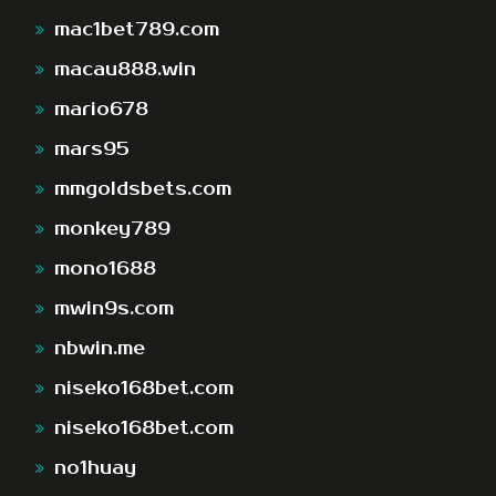
mac1bet789.com
macau888.win
mario678
mars95
mmgoldsbets.com
monkey789
mono1688
mwin9s.com
nbwin.me
niseko168bet.com
niseko168bet.com
no1huay