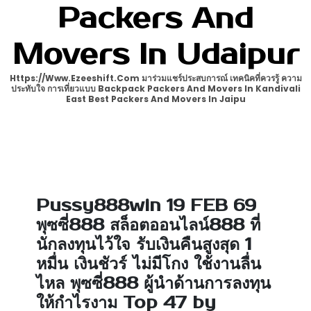
Packers And
Movers In Udaipur
Https://www.ezeeshift.com มาร่วมแชร์ประสบการณ์ เทคนิคที่ควรรู้ ความ
ประทับใจ การเที่ยวแบบ Backpack Packers And Movers In Kandivali
East Best Packers And Movers In Jaipu
Pussy888win 19 FEB 69
พุซซี่888 สล็อตออนไลน์888 ที่
นักลงทุนไว้ใจ รับเงินคืนสูงสุด 1
หมื่น เงินชัวร์ ไม่มีโกง ใช้งานลื่น
ไหล พุซซี่888 ผู้นำด้านการลงทุน
ให้กำไรงาม Top 47 by