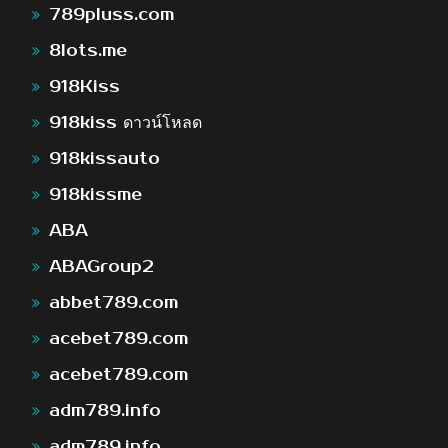
789pluss.com
8lots.me
918Kiss
918kiss ดาวน์โหลด
918kissauto
918kissme
ABA
ABAGroup2
abbet789.com
acebet789.com
acebet789.com
adm789.info
adm789.info