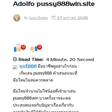
Adolfo pussy888win.site
27 มกราคม 2026
By
Jason Hughes
0
0
Read Time:
4 Minute, 20 Second
มืออาชีพดูอย่างไรก่อน
พุซซี่888
เริ่มเล่น pussy888 คำเสนอแนะที่
มือใหม่ไม่สมควรพลาด
มือใหม่จำนวนไม่ใช่น้อยที่เข้ามาเล่น
pussy888win บางครั้งอาจจะเคย
ประสบพบเจอกับปัญหาเรื่องเกี่ยวกับ