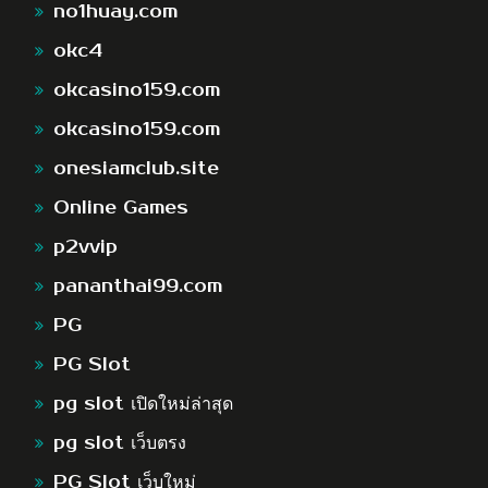
no1huay.com
okc4
okcasino159.com
okcasino159.com
onesiamclub.site
Online Games
p2vvip
pananthai99.com
PG
PG Slot
pg slot เปิดใหม่ล่าสุด
pg slot เว็บตรง
PG Slot เว็บใหม่