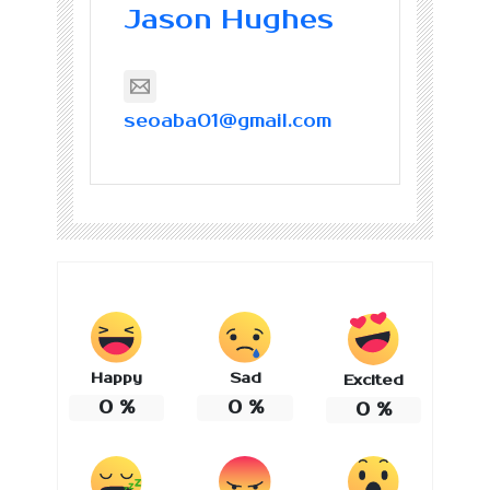
Jason Hughes
seoaba01@gmail.com
Happy
Sad
Excited
0
%
0
%
0
%