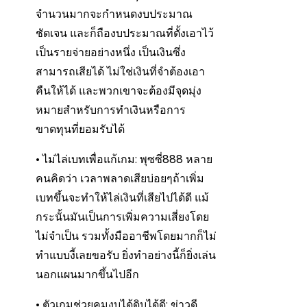
จำนวนมากจะกำหนดงบประมาณ
ชัดเจน และก็ถืองบประมาณที่ตั้งเอาไว้
เป็นรายจ่ายอย่างหนึ่ง เป็นเงินซึ่ง
สามารถเสียได้ ไม่ใช่เงินที่จำต้องเอา
คืนให้ได้ และพวกเขาจะต้องมีจุดมุ่ง
หมายสำหรับการทำเงินหรือการ
ขาดทุนที่ยอมรับได้
• ไม่ไล่เบทเพื่อแก้เกม: พุซซี่888 หลาย
คนคิดว่า เวลาพลาดเสียบ่อยๆถ้าเพิ่ม
เบทขึ้นจะทำให้ไล่เงินที่เสียไปได้ดี แม้
กระนั้นมันเป็นการเพิ่มความเสี่ยงโดย
ไม่จำเป็น รวมทั้งมืออาชีพโดยมากก็ไม่
ทำแบบงี้เลยขอรับ ยิ่งทำอย่างนี้ก็ยิ่งเล่น
นอกแผนมากขึ้นไปอีก
• ตัวเกมช่วยคุมงบได้ดิบได้ดี: ข่าวดี