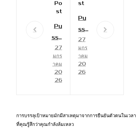
Po
St
St
Pu
Pu
ssy
ssy
27
88
27
มกร
88
8
มกร
าคม
8
pu
าคม
20
pu
20
26
ssy
26
ssy
88
88
8f
8w
un.
การบรรลุเป้าหมายมักมีสาเหตุมาจากการยืนยันตัวตนในเวลา
in.v
tv
ที่คุณรู้สึกว่าคุณกำลังล้มเหลว
ip
21
4