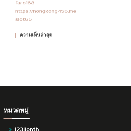
faro168
8
ได้
https://hongkong456.me
บริก
ทุก
slot66
าร
เกม
ความเห็นล่าสุด
ครบ
เว็บ
วงจ
ตรง
ร
ซื่อสั
To
ตย์
p
To
34
p 4
by
by
หมวดหมู่
Pe
St
arl
uar
123lionth