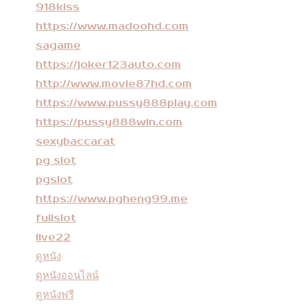
โปร
918kiss
ถอน
https://www.madoohd.com
ปัง
sagame
3วิ
กำไ
https://joker123auto.com
เว็บ
ร
http://www.movie87hd.com
พนั
https://www.pussy888play.com
งาม
https://pussy888win.com
น
pu
sexybaccarat
ออน
ssy
pg slot
ไลน์
88
pgslot
เบอ
https://www.pgheng99.me
8f
fullslot
ร์ 1
un
live22
pu
ตรว
ดูหนัง
ssy
ดูหนังออนไลน์
จ
ดูหนังฟรี
88
สอบ