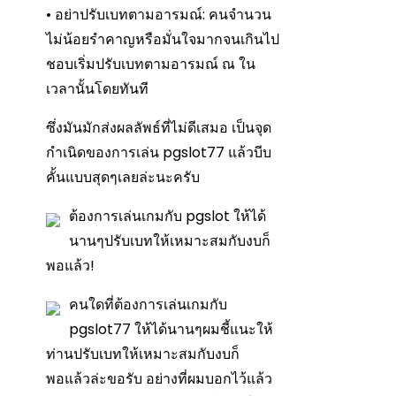
• อย่าปรับเบทตามอารมณ์: คนจำนวน
ไม่น้อยรำคาญหรือมั่นใจมากจนเกินไป
ชอบเริ่มปรับเบทตามอารมณ์ ณ ใน
เวลานั้นโดยทันที
ซึ่งมันมักส่งผลลัพธ์ที่ไม่ดีเสมอ เป็นจุด
กำเนิดของการเล่น pgslot77 แล้วบีบ
คั้นแบบสุดๆเลยล่ะนะครับ
ต้องการเล่นเกมกับ pgslot ให้ได้
นานๆปรับเบทให้เหมาะสมกับงบก็
พอแล้ว!
คนใดที่ต้องการเล่นเกมกับ
pgslot77 ให้ได้นานๆผมชี้แนะให้
ท่านปรับเบทให้เหมาะสมกับงบก็
พอแล้วล่ะขอรับ อย่างที่ผมบอกไว้แล้ว