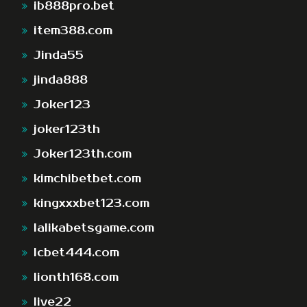
ib888pro.bet
item388.com
Jinda55
jinda888
Joker123
joker123th
Joker123th.com
kimchibetbet.com
kingxxxbet123.com
lalikabetsgame.com
lcbet444.com
lionth168.com
live22