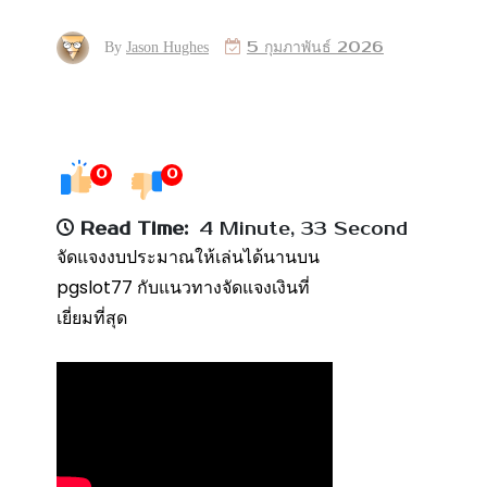
5 กุมภาพันธ์ 2026
By
Jason Hughes
0
0
Read Time:
4 Minute, 33 Second
จัดแจงงบประมาณให้เล่นได้นานบน
pgslot77 กับแนวทางจัดแจงเงินที่
เยี่ยมที่สุด