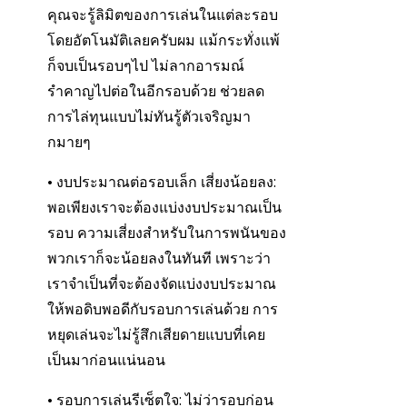
คุณจะรู้ลิมิตของการเล่นในแต่ละรอบ
โดยอัตโนมัติเลยครับผม แม้กระทั่งแพ้
ก็จบเป็นรอบๆไป ไม่ลากอารมณ์
รำคาญไปต่อในอีกรอบด้วย ช่วยลด
การไล่ทุนแบบไม่ทันรู้ตัวเจริญมา
กมายๆ
• งบประมาณต่อรอบเล็ก เสี่ยงน้อยลง:
พอเพียงเราจะต้องแบ่งงบประมาณเป็น
รอบ ความเสี่ยงสำหรับในการพนันของ
พวกเราก็จะน้อยลงในทันที เพราะว่า
เราจำเป็นที่จะต้องจัดแบ่งงบประมาณ
ให้พอดิบพอดีกับรอบการเล่นด้วย การ
หยุดเล่นจะไม่รู้สึกเสียดายแบบที่เคย
เป็นมาก่อนแน่นอน
• รอบการเล่นรีเซ็ตใจ: ไม่ว่ารอบก่อน