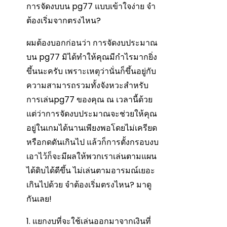
การจัดงบบน pg77 แบบเข้าใจง่าย จำ
ต้องเริ่มจากตรงไหน?
ผมต้องบอกก่อนว่า การจัดงบประมาณ
บน pg77 มิได้ทำให้คุณมีกำไรมากยิ่ง
ขึ้นนะครับ เพราะเหตุว่านั่นก็ขึ้นอยู่กับ
ความสามารถรวมทั้งจังหวะสำหรับ
การเล่นpg77 ของคุณ ณ เวลานี้ด้วย
แต่ว่าการจัดงบประมาณจะช่วยให้คุณ
อยู่ในเกมได้นานเพียงพอโดยไม่เครียด
หรือกดดันเกินไป แล้วก็การตั้งกรอบงบ
เอาไว้ก็จะมีผลให้พวกเราเล่นตามแผน
ได้ดิบได้ดีขึ้น ไม่เล่นตามอารมณ์เยอะ
เกินไปด้วย จำต้องเริ่มตรงไหน? มาดู
กันเลย!
1. แยกงบที่จะใช้เล่นออกมาจากเงินที่