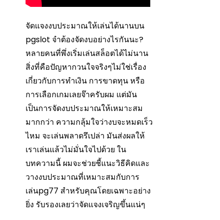
จัดแจงงบประมาณให้เล่นได้นานบน
pgslot จำต้องจัดงบอย่างไรกันนะ?
หลายคนที่พึ่งเริ่มเล่นสล็อตได้ไม่นาน
สิ่งที่คือปัญหากวนใจจริงๆไม่ใช่เรื่อง
เกี่ยวกับการทำเงิน การขาดทุน หรือ
การเลือกเกมเลยจ๊าครับผม แต่มัน
เป็นการจัดงบประมาณให้เหมาะสม
มากกว่า ความกลุ้มใจว่างบจะหมดเร็ว
ไหม จะเล่นพลาดรึเปล่า มันส่งผลให้
เราเล่นแล้วไม่มั่นใจไปด้วย ใน
บทความนี้ ผมจะช่วยชี้แนะวิธีคิดและ
วางงบประมาณที่เหมาะสมกับการ
เล่นpg77 สำหรับคุณโดยเฉพาะอย่าง
ยิ่ง รับรองเลยว่าจัดแจงเจริญขึ้นแน่ๆ