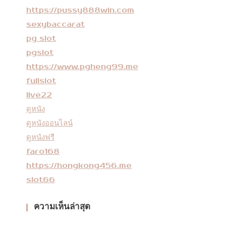
https://pussy888win.com
เคร
sexybaccarat
ดิต
pg slot
ฟรี
pgslot
https://www.pgheng99.me
To
fullslot
p
live22
55
ดูหนัง
ดูหนังออนไลน์
by
ดูหนังฟรี
Jac
faro168
qu
https://hongkong456.me
eli
slot66
ne
ความเห็นล่าสุด