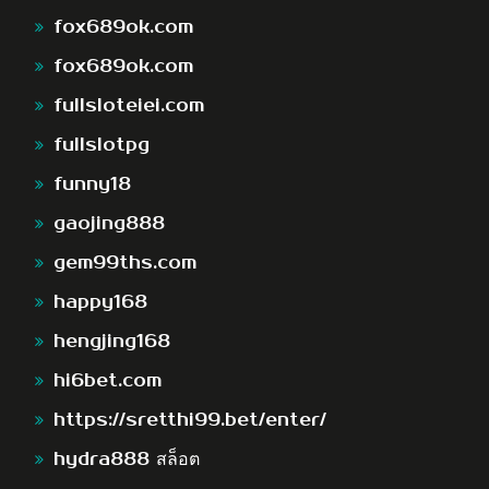
fox689ok.com
fox689ok.com
fullsloteiei.com
fullslotpg
funny18
gaojing888
gem99ths.com
happy168
hengjing168
hi6bet.com
https://sretthi99.bet/enter/
hydra888 สล็อต