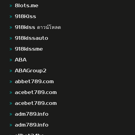
8lots.me
918Kiss
918kiss ดาวน์โหลด
918kissauto
918kissme
ABA
ABAGroup2
abbet789.com
acebet789.com
acebet789.com
adm789.info
adm789.info