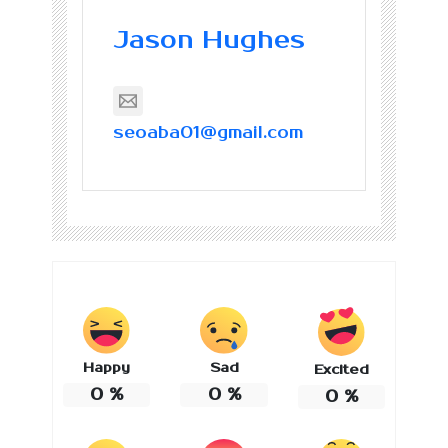
Jason Hughes
seoaba01@gmail.com
Happy
Sad
Excited
0
%
0
%
0
%