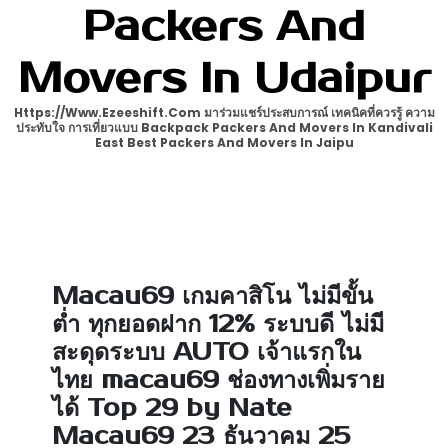
Packers And
Movers In Udaipur
Https://www.ezeeshift.com มาร่วมแชร์ประสบการณ์ เทคนิคที่ควรรู้ ความ
ประทับใจ การเที่ยวแบบ Backpack Packers And Movers In Kandivali
East Best Packers And Movers In Jaipu
Macau69 เกมคาสิโน ไม่มีขั้น
ต่ำ ทุกยอดฝาก 12% ระบบดี ไม่มี
สะดุดระบบ AUTO เจ้าแรกใน
ไทย macau69 ช่องทางเพิ่มราย
ได้ Top 29 by Nate
Macau69 23 ธันวาคม 25