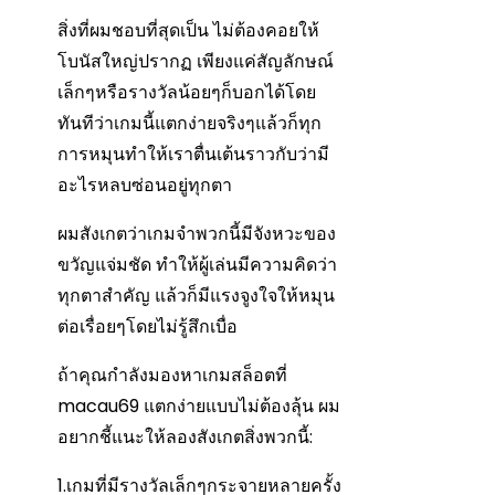
สิ่งที่ผมชอบที่สุดเป็น ไม่ต้องคอยให้
โบนัสใหญ่ปรากฏ เพียงแค่สัญลักษณ์
เล็กๆหรือรางวัลน้อยๆก็บอกได้โดย
ทันทีว่าเกมนี้แตกง่ายจริงๆแล้วก็ทุก
การหมุนทำให้เราตื่นเต้นราวกับว่ามี
อะไรหลบซ่อนอยู่ทุกตา
ผมสังเกตว่าเกมจำพวกนี้มีจังหวะของ
ขวัญแจ่มชัด ทำให้ผู้เล่นมีความคิดว่า
ทุกตาสำคัญ แล้วก็มีแรงจูงใจให้หมุน
ต่อเรื่อยๆโดยไม่รู้สึกเบื่อ
ถ้าคุณกำลังมองหาเกมสล็อตที่
macau69 แตกง่ายแบบไม่ต้องลุ้น ผม
อยากชี้แนะให้ลองสังเกตสิ่งพวกนี้:
1.เกมที่มีรางวัลเล็กๆกระจายหลายครั้ง