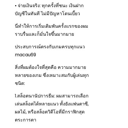
• จ่ายเงินจริง: ทุกครั้งที่ชนะ เงินฝาก
บัญชีในทันที ไม่มีปัญหาโดนเบี้ยว
นี่ทำให้การเริ่มเดิมพันครั้งแรกของผม
ราบรื่นและก็มั่นใจขึ้นมากมาย
ประสบการณ์ตรงกับเกมครบทุกแนว
macau69
สิ่งที่ผมต้องใจที่สุดคือ ความมากมาย
หลายของเกม ซึ่งเหมาะสมกับผู้เล่นทุก
ชนิด:
1.สล็อตนานัปการธีม: ผมสามารถเลือก
เล่นสล็อตได้หลายแนว ทั้งยังแฟนตาซี,
ผลไม้, หรือสล็อตวิดีโอที่มีกราฟิกสุด
ตระการตา