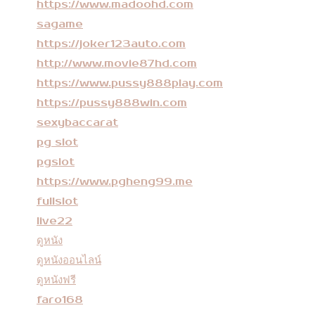
ม
https://www.madoohd.com
sagame
เปย์
https://joker123auto.com
ทุก
http://www.movie87hd.com
ชั่วโ
https://www.pussy888play.com
https://pussy888win.com
มง
sexybaccarat
คัด
pg slot
มา
pgslot
แล้ว
https://www.pgheng99.me
fullslot
ว่า
live22
เหม
ดูหนัง
าะ
ดูหนังออนไลน์
ดูหนังฟรี
กับ
faro168
คน