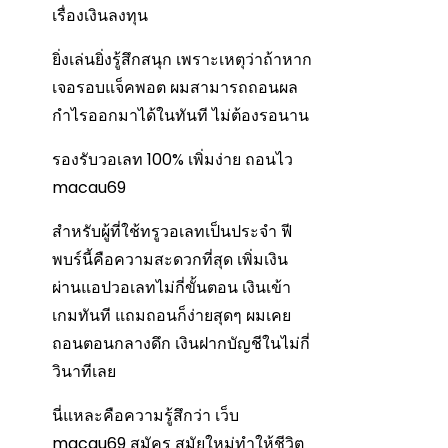
เรื่องเงินลงทุน
ยิ่งเล่นยิ่งรู้สึกสนุก เพราะเหตุว่าถ้าหาก
เจอรอบแจ็คพอต ผมสามารถถอนผล
กำไรออกมาได้ในทันที ไม่ต้องรอนาน
รองรับวอเลท 100% เพิ่มง่าย ถอนไว
macau69
สำหรับผู้ที่ใช้ทรูวอเลทเป็นประจำ ฟี
พบร์นี้คือความสะดวกที่สุด เพิ่มเงิน
ผ่านแอปวอเลทไม่กี่ขั้นตอน เงินเข้า
เกมทันที แถมถอนก็ง่ายสุดๆ ผมเคย
ถอนตอนกลางดึก เงินฝากบัญชีในไม่กี่
วินาทีเลย
นี่แหละคือความรู้สึกว่า เว็บ
macau69 สมัคร สมัยใหม่ทำให้ชีวิต