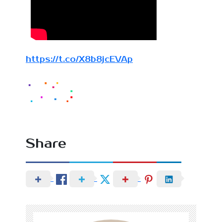
https://t.co/X8b8jcEVAp
Share