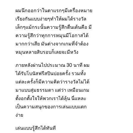
ผมนึกออกว่าในตาแรกๆมีเครื่องหมาย
เรียงกันแบบง่ายๆทำให้ผมได้รางวัล
เล็กๆแม้กระนั้นความรู้สึกตื่นเต้นคือ มี
ความรู้สึกว่าทุกการหมุนมีโอกาสได้
มากกว่าเสีย มันต่างจากเกมที่จำต้อง
หมุนหลายสิบรอบก็เลยจะมีหวัง
ภายหลังผ่านไปประมาณ 30 นาที ผม
ได้รับโบนัสฟรีสปินบ่อยครั้ง รวมทั้ง
แต่ละครั้งก็มีความคิดว่ารางวัลไม่ได้
มาแบบสุ่มธรรมดา แต่ว่า เหมือนเกม
ตั้งอกตั้งใจให้พวกเราได้ลุ้น นี่แหละ
เป็นความสนุกของการเล่นแบบแตก
ง่าย
เล่นแบบรู้สึกได้ทันที