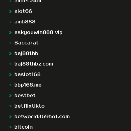
allbet24hr
alot66
amb888
askyouwin888 vip
Baccarat
baj88thb
baj88thbz.com
baslot168
bbp168.me
bestbet
betflixtikto
betworld369hot.com
bitcoin