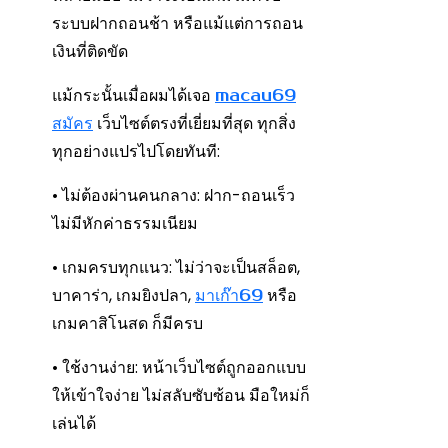
ระบบฝากถอนช้า หรือแม้แต่การถอน
เงินที่ติดขัด
แม้กระนั้นเมื่อผมได้เจอ
macau69
เว็บไซต์ตรงที่เยี่ยมที่สุด ทุกสิ่ง
สมัคร
ทุกอย่างแปรไปโดยทันที:
• ไม่ต้องผ่านคนกลาง: ฝาก-ถอนเร็ว
ไม่มีหักค่าธรรมเนียม
• เกมครบทุกแนว: ไม่ว่าจะเป็นสล็อต,
บาคาร่า, เกมยิงปลา,
หรือ
มาเก๊า69
เกมคาสิโนสด ก็มีครบ
• ใช้งานง่าย: หน้าเว็บไซต์ถูกออกแบบ
ให้เข้าใจง่าย ไม่สลับซับซ้อน มือใหม่ก็
เล่นได้