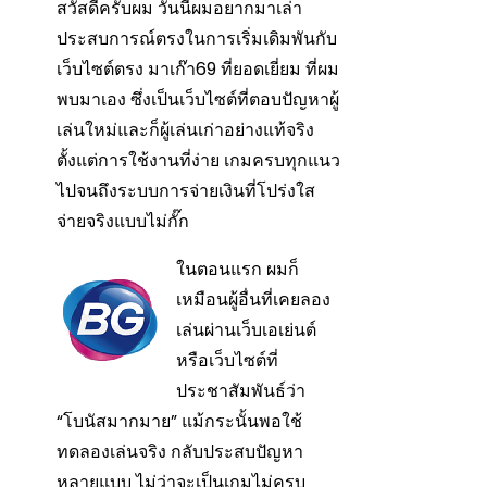
สวัสดีครับผม วันนี้ผมอยากมาเล่า
ประสบการณ์ตรงในการเริ่มเดิมพันกับ
เว็บไซต์ตรง มาเก๊า69 ที่ยอดเยี่ยม ที่ผม
พบมาเอง ซึ่งเป็นเว็บไซต์ที่ตอบปัญหาผู้
เล่นใหม่และก็ผู้เล่นเก่าอย่างแท้จริง
ตั้งแต่การใช้งานที่ง่าย เกมครบทุกแนว
ไปจนถึงระบบการจ่ายเงินที่โปร่งใส
จ่ายจริงแบบไม่กั๊ก
ในตอนแรก ผมก็
เหมือนผู้อื่นที่เคยลอง
เล่นผ่านเว็บเอเย่นต์
หรือเว็บไซต์ที่
ประชาสัมพันธ์ว่า
“โบนัสมากมาย” แม้กระนั้นพอใช้
ทดลองเล่นจริง กลับประสบปัญหา
หลายแบบ ไม่ว่าจะเป็นเกมไม่ครบ