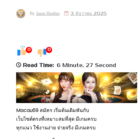
3 ธันวาคม 2025
By
Jason Hughes
0
0
Read Time:
6 Minute, 27 Second
Macau69 สมัคร เริ่มต้นเดิมพันกับ
เว็บไซต์ตรงที่เหมาะสมที่สุด มีเกมครบ
ทุกแนว ใช้งานง่าย จ่ายจริง มีเกมครบ