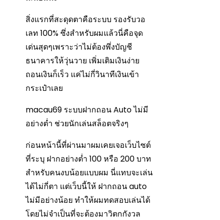
สิ่งแรกที่สะดุดตาคือระบบ รองรับวอ
เลท 100% ซึ่งสำหรับผมแล้วนี่คือจุด
เด่นสุดๆเพราะว่าไม่ต้องพึ่งบัญชี
ธนาคารให้วุ่นวาย เพิ่มเติมเงินง่าย
ถอนเงินก็เร็ว แค่ไม่กี่วินาทีเงินเข้า
กระเป๋าเลย
macau69 ระบบฝากถอน Auto ไม่มี
อย่างต่ำ ช่วยนักเล่นสล็อตจริงๆ
ก่อนหน้านี้ที่ผ่านมาผมเคยเจอเว็บไซต์
ที่ระบุ ฝากอย่างต่ำ 100 หรือ 200 บาท
สำหรับคนงบน้อยแบบผม นี่แทบจะเล่น
ได้ไม่กี่ตา แต่เว็บนี้ให้ ฝากถอน auto
ไม่มีอย่างน้อย ทำให้ผมทดสอบเล่นได้
โดยไม่จำเป็นที่จะต้องมาวิตกกังวล