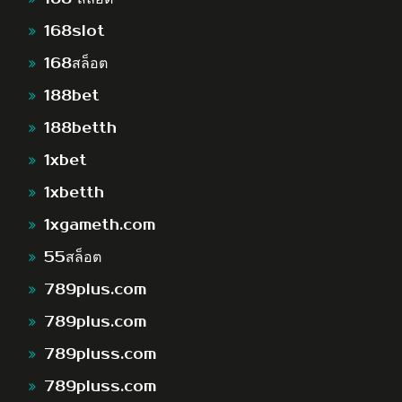
To
168slot
p
168สล็อต
40
188bet
by
188betth
Le
1xbet
a
1xbetth
1xgameth.com
55สล็อต
789plus.com
789plus.com
789pluss.com
789pluss.com