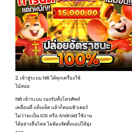
2. เข้าสู่ระบบ hi6 ได้ทุกเครื่องใช้
ไม้สอย
hi6 เข้าระบบ รองรับทั้งโทรศัพท์
เคลื่อนที่ แท็บเล็ต แล้วก็คอมพิวเตอร์
ไม่ว่าจะเป็น iOS หรือ Android ใช้งาน
ได้อย่างลื่นไหล ไม่ต้องจัดตั้งแอปให้ยุ่ง