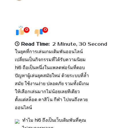
0
0
Read Time:
2 Minute, 30 Second
ในยุคที่การเล่นเกมเดิมพันออนไลน์
เปลี่ยนเป็นกิจกรรมที่ได้รับความนิยม
hi6 ถือเป็นหนึ่งในแพลตฟอร์มที่ตอบ
ปัญหาผู้เล่นยุคสมัยใหม่ ด้วยระบบที่ล้ำ
สมัย ใช้งานง่าย ปลอดภัย รวมทั้งมีเกม
ให้เลือกเล่นมากไม่น้อยเลยทีเดียว
ตั้งแต่สล็อต คาสิโน กีฬา ไปจนถึงหวย
ออนไลน์
ทำไม hi6 ถึงเป็นเว็บเดิมพันที่คุณ