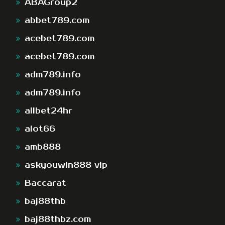
ABAGroup2
abbet789.com
acebet789.com
acebet789.com
adm789.info
adm789.info
allbet24hr
alot66
amb888
askyouwin888 vip
Baccarat
baj88thb
baj88thbz.com