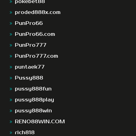
pokebet88
proded888x.com
PunPro66
PunPro66.com
PunPro777
PunPro777.com
puntaek77
Pussy888
pussy888fun
pussy888play
pussy888win
RENO88WIN.COM
rich818