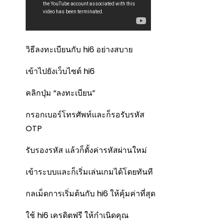
วิธีลงทะเบียนกับ hi6 อย่างสบาย
เข้าไปยังเว็บไซต์ hi6
คลิกปุ่ม “ลงทะเบียน”
กรอกเบอร์โทรศัพท์และก็รอรับรหัส
OTP
รับรองรหัส แล้วก็ตั้งค่ารหัสผ่านใหม่
เข้าระบบและก็เริ่มเล่นเกมได้โดยทันที
กลเม็ดการเริ่มต้นกับ hi6 ให้คุ้มค่าที่สุด
ใช้ hi6 เครดิตฟรี ให้กำเนิดคุณ