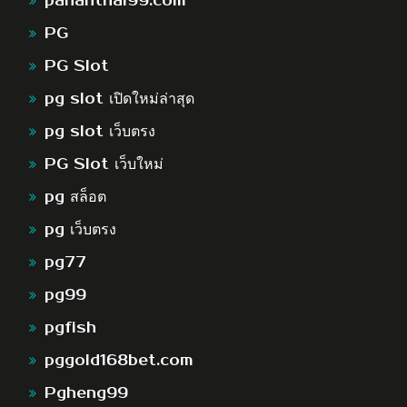
pananthai99.com
PG
PG Slot
pg slot เปิดใหม่ล่าสุด
pg slot เว็บตรง
PG Slot เว็บใหม่
pg สล็อต
pg เว็บตรง
pg77
pg99
pgfish
pggold168bet.com
Pgheng99