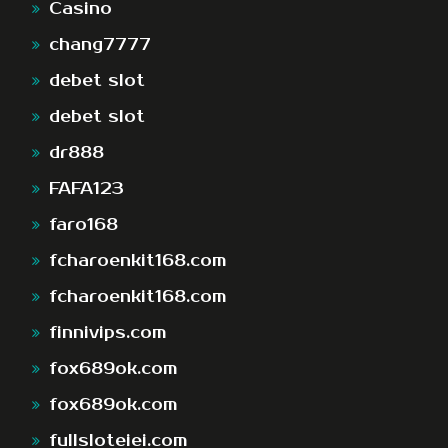
Casino
chang7777
debet slot
debet slot
dr888
FAFA123
faro168
fcharoenkit168.com
fcharoenkit168.com
finnivips.com
fox689ok.com
fox689ok.com
fullsloteiei.com