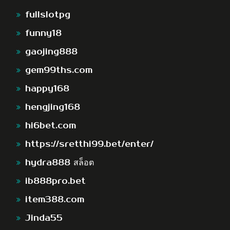
fullslotpg
funny18
gaojing888
gem99ths.com
happy168
hengjing168
hi6bet.com
https://sretthi99.bet/enter/
hydra888 สล็อต
ib888pro.bet
item388.com
Jinda55