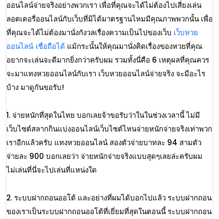
ออนไลน์จ่ายจริงอย่างพวกเรา เพื่อที่คุณจะได้ไม่ต้องไปเสี่ยงเล่น
ลอตเตอรี่ออนไลน์กับเว็บที่มิได้มาตรฐานไหมมีคุณภาพพวกนั้น เพื่อ
ที่คุณจะได้ไม่ต้องมานั่งกังวลเรื่องความเป็นไปของเว็บ
เว็บหวย
แม้กระนั้นให้คุณมานั่งคิดเรื่องของหวยที่คุณ
ออนไลน์ เชื่อถือได้
อยากจะเล่นจะดีมากยิ่งกว่าครับผม รวมทั้งนี่คือ 6 เหตุผลที่คุณควร
จะมาแทงหวยออนไลน์กับเรา เว็บหวยออนไลน์จ่ายจริง จะมีอะไร
บ้าง มาดูกันขอรับ!
1. จ่ายหนักที่สุดในไทย บอกเลยจ้าขอรับว่าในในช่วงเวลานี้ ไม่มี
เว็บไซต์สลากกินแบ่งออนไลน์เว็บไซต์ไหนจ่ายหนักจ่ายจริงเท่าพวก
เราอีกแล้วครับ แทงหวยออนไลน์ สองตัวจ่ายบาทละ 94 สามตัว
จ่ายละ 900 บอกเลยว่า จ่ายหนักจ่ายจริงแบบสุดๆเลยล่ะครับผม
ไม่เล่นที่นี่จะไปเล่นที่แหน่งใด
2. ระบบฝากถอนออโต้ และอย่างที่ผมได้บอกไปแล้ว ระบบฝากถอน
ของเราเป็นระบบฝากถอนออโต้ที่เยี่ยมที่สุดในตอนนี้ ระบบฝากถอน