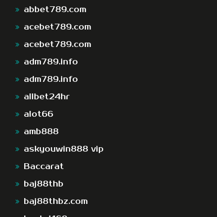
abbet789.com
acebet789.com
acebet789.com
adm789.info
adm789.info
allbet24hr
alot66
amb888
askyouwin888 vip
Baccarat
baj88thb
baj88thbz.com