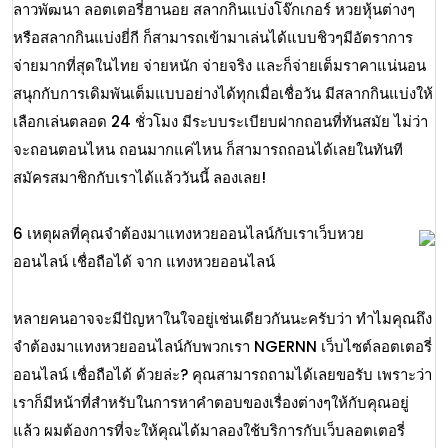
ลาวพัฒนา ลอตเตอรี่ฮานอย สลากกินแบ่งโจ๊กเกอร์ หวยหุ้นต่างๆ
หรือสลากกินแบ่งยี่กี ก็สามารถเข้ามาเล่นได้แบบชิวๆมีอัตราการ
จ่ายมากที่สุดในไทย จ่ายหนัก จ่ายจริง และก็จ่ายเต็มราคาแน่นอน
สนุกกับการเดิมพันเต็มแบบอย่างได้ทุกเมื่อเชื่อวัน มีสลากกินแบ่งให้
เลือกเล่นตลอด 24 ชั่วโมง มีระบบระเบียบฝากถอนที่ทันสมัย ไม่ว่า
จะถอนตอนไหน ถอนมากแค่ไหน ก็สามารถถอนได้เลยในทันที
สมัครสมาชิกกับเราได้แล้ววันนี้ ลองเลย!
6 เหตุผลที่คุณจำต้องมาแทงหวยออนไลน์กับเราเว็บหวย
ออนไลน์ เชื่อถือได้ จาก แทงหวยออนไลน์
หลายคนอาจจะมีปัญหาในใจอยู่เช่นเดียวกันนะครับว่า ทำไมคุณถึง
จำต้องมาแทงหวยออนไลน์กับพวกเรา NGERNN เว็บไซต์ลอตเตอรี่
ออนไลน์ เชื่อถือได้ ด้วยล่ะ? คุณสามารถถามได้เลยขอรับ เพราะว่า
เราก็มีหน้าที่สำหรับในการหาคำตอบของเรื่องต่างๆให้กับคุณอยู่
แล้ว ผมต้องการที่จะให้คุณได้มาลองใช้บริการกับเว็บลอตเตอรี่