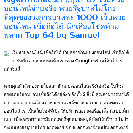
ออนไลน์จ่ายจริง หวยรัฐบาลไม่โกง
ที่สุดของวงการบาทละ 1000 เว็บหวย
ออนไลน์ เชื่อถือได้ นักเสี่ยงโชคห้าม
พลาด Top 64 by Samuel
เว็บหวยออนไลน์ เชื่อถือได้ เว็บสลากกินแบ่งออนไลน์ เชื่อถือได้
การันตีความฮอตบนหน้าแรกของ Google พร้อมให้บริการ
แล้ววันนี้!
หากคุณกำลังมองหาเว็บสลากกินแบ่งออนไลน์จริงใช่หรือเว็บไซต์
ลอตเตอรี่ออนไลน์ เชื่อถือได้อยู่ล่ะก็ อีกทั้ง 2 สิ่งนี้ คุณสามารถหาได้
อย่างง่ายดายบนเว็บแทงหวยออนไลน์ของพวกเราอย่าง แทงหวย
ออนไลน์ เราเป็นเว็บไซต์ที่เปิดให้บริการลอตเตอรี่ออนไลน์แบบเต็ม
แบบ เนื่องจากพวกเรามีลอตเตอรี่ทุกหมวดหมู่ที่เปิดให้บริการ ไม่ว่า
จะเป็นหวยรัฐบาลไทย ลอตเตอรี่ ธ.ก.ส. ลอตเตอรี่ออมสิน ลอตเตอรี่