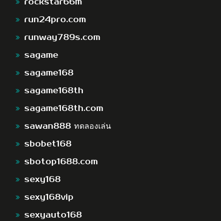
rockstar66m
run24pro.com
runway789s.com
sagame
sagame168
sagame168th
sagame168th.com
sawan888 ทดลองเล่น
sbobet168
sbotop1688.com
sexy168
sexy168vip
sexyauto168