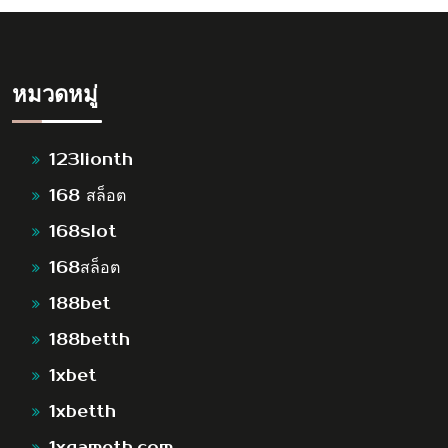
หมวดหมู่
123lionth
168 สล็อต
168slot
168สล็อต
188bet
188betth
1xbet
1xbetth