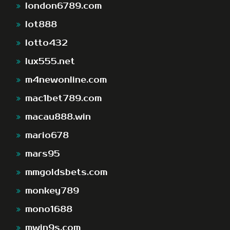
london6789.com
lot888
lotto432
lux555.net
m4newonline.com
mac1bet789.com
macau888.win
mario678
mars95
mmgoldsbets.com
monkey789
mono1688
mwin9s.com