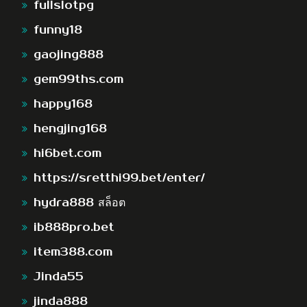
fullslotpg
funny18
gaojing888
gem99ths.com
happy168
hengjing168
hi6bet.com
https://sretthi99.bet/enter/
hydra888 สล็อต
ib888pro.bet
item388.com
Jinda55
jinda888