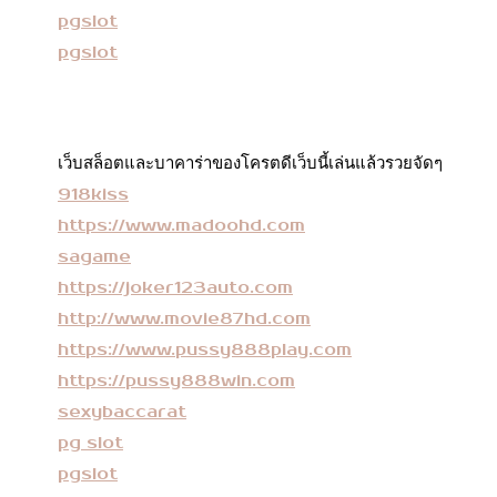
pgslot
pgslot
เว็บสล็อตและบาคาร่าของโครตดีเว็บนี้เล่นแล้วรวยจัดๆ
918kiss
https://www.madoohd.com
sagame
https://joker123auto.com
http://www.movie87hd.com
https://www.pussy888play.com
https://pussy888win.com
sexybaccarat
pg slot
pgslot