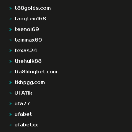
t88golds.com
tangtem168
teenoi69
temmax69
texas24
thehulk88
tia8kingbet.com
tkbpgg.com
UFA11k
ufa77
ufabet
ufabetxx