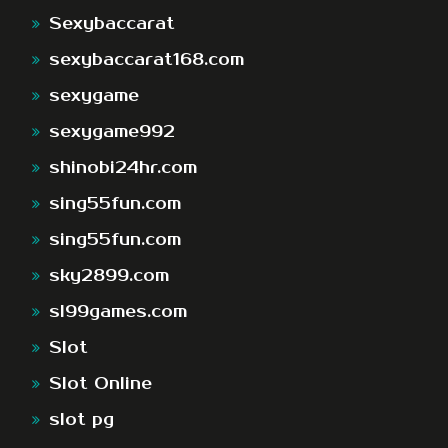
Sexybaccarat
sexybaccarat168.com
sexygame
sexygame992
shinobi24hr.com
sing55fun.com
sing55fun.com
sky2899.com
sl99games.com
Slot
Slot Online
slot pg