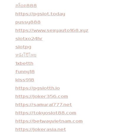
สล็อต888
https://pgslot.today
pussy888
https://www.sexyauto168.xyz
slotxo24hr
slotpg
หนังโป๊ไทย
1xbetth
funny18
kiss918
https://pgslotth.io
https://joker356.com
https://samurai777.net
https://tokyoslot88.com
https://betwayvietnam.com
https://jokerasia.net