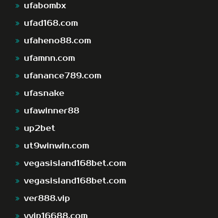
ufabombx
ufad168.com
ufaheno88.com
ufamnn.com
ufanance789.com
ufasnake
ufawinner88
up2bet
ut9winwin.com
vegasisland168bet.com
vegasisland168bet.com
ver888.vip
vvip16688.com