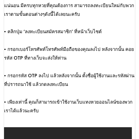
แน่นอน มีครบทุกหวยที่คุณต้องการ สามารถลงทะเบียนใหม่กับพวก
เราตามขั้นตอนต่างๆดังนี้ได้เลยนะครับ
• คลิกปุ่ม ‘ลงทะเบียนสมัครสมาชิก’ ที่หน้าเว็บไซต์
• กรอกเบอร์โทรศัพท์โทรศัพท์มือถือของคุณลงไป หลังจากนั้น คอย
รหัส OTP ที่ทางเว็บจะส่งให้ท่าน
• กรอกรหัส OTP ลงไป แล้วหลังจากนั้น ตั้งชื่อผู้ใช้งานและรหัสผ่าน
ที่ปรารถนาใช้ แล้วกดลงทะเบียน
• เพียงเท่านี้ คุณก็สามารถเข้าใช้งานเว็บแทงหวยออนไลน์ของพวก
เราได้แล้วนะครับ