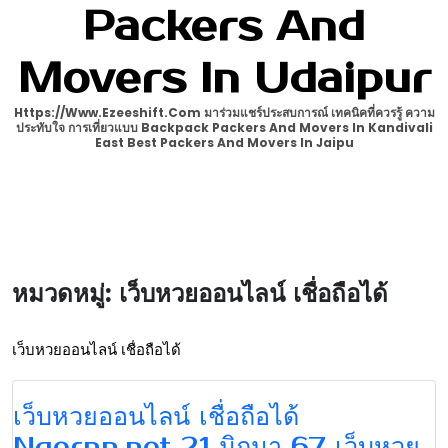
Packers And
Movers In Udaipur
Https://www.ezeeshift.com มาร่วมแชร์ประสบการณ์ เทคนิคที่ควรรู้ ความ
ประทับใจ การเที่ยวแบบ Backpack Packers And Movers In Kandivali
East Best Packers And Movers In Jaipu
หมวดหมู่:
เว็บหวยออนไลน์ เชื่อถือได้
เว็บหวยออนไลน์ เชื่อถือได้
เว็บหวยออนไลน์ เชื่อถือได้
Ngernn.net 21 มิถุนา 67 เว็บหวย