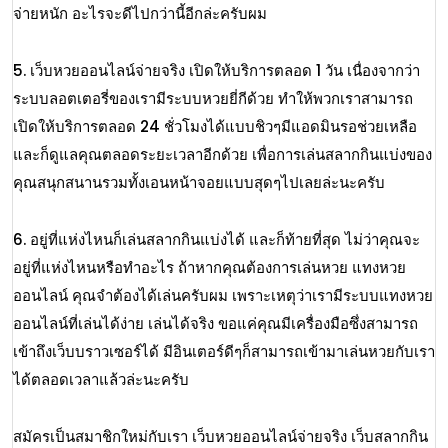
จ่ายหนัก อะไรจะดีไปกว่านี้อีกล่ะครับผม
5. เว็บหวยออนไลน์จ่ายจริง เปิดให้บริการตลอด 1 วัน เนื่องจากว่า
ระบบลอตเตอรี่ของเรามีระบบหวยยี่กีด้วย ทำให้พวกเราสามารถ
เปิดให้บริการตลอด 24 ชั่วโมงได้แบบชิวๆมีแอดมินรอช่วยเหลือ
และก็ดูแลคุณตลอดระยะเวลาอีกด้วย เพื่อการเล่นสลากกินแบ่งของ
คุณสนุกสนานรวมทั้งเอนหน้าจอยแบบสุดๆไปเลยล่ะนะครับ
6. อยู่ที่แห่งไหนก็เล่นสลากกินแบ่งได้ และก็ท้ายที่สุด ไม่ว่าคุณจะ
อยู่ที่แห่งไหนหรือทำอะไร ถ้าหากคุณต้องการเล่นหวย แทงหวย
ออนไลน์ คุณจำต้องได้เล่นครับผม เพราะเหตุว่าเรามีระบบแทงหวย
ออนไลน์ที่เล่นได้ง่าย เล่นได้จริง ขอแค่คุณมีเครื่องมือซึ่งสามารถ
เข้าถึงเว็บบราวเซอร์ได้ มีอินเตอร์ดีๆก็สามารถเข้ามาเล่นหวยกับเรา
ได้ตลอดเวลาแล้วล่ะนะครับ
สมัครเป็นสมาชิกใหม่กับเรา เว็บหวยออนไลน์จ่ายจริง เว็บสลากกิน