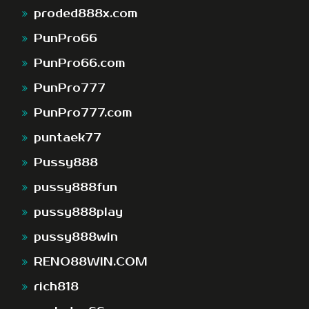
proded888x.com
PunPro66
PunPro66.com
PunPro777
PunPro777.com
puntaek77
Pussy888
pussy888fun
pussy888play
pussy888win
RENO88WIN.COM
rich818