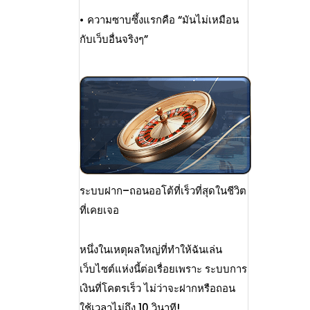
• ความซาบซึ้งแรกคือ “มันไม่เหมือน
กับเว็บอื่นจริงๆ”
ระบบฝาก–ถอนออโต้ที่เร็วที่สุดในชีวิต
ที่เคยเจอ
หนึ่งในเหตุผลใหญ่ที่ทำให้ฉันเล่น
เว็บไซต์แห่งนี้ต่อเรื่อยเพราะ ระบบการ
เงินที่โคตรเร็ว ไม่ว่าจะฝากหรือถอน
ใช้เวลาไม่ถึง 10 วินาที!