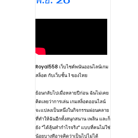
พ.ย. 26
Royal558 เว็บไซต์พนันออนไลน์เกม
สล็อต กับเว็บชั้น 1 ของไทย
ย้อนกลับไปเมื่อหลายปีก่อน ฉันไม่เคย
คิดเลยว่าการเล่น เกมสล็อตออนไลน์
จะแปลงเป็นหนึ่งในกิจกรรมผ่อนคลาย
ที่ทำให้ฉันอีกทั้งสนุกสนาน เพลิน และก็
ยัง “ได้ลุ้นทำกำไรจริง” แบบที่คนไม่ใช่
น้อยบางทีอาจคิดว่าเป็นไปไม่ได้