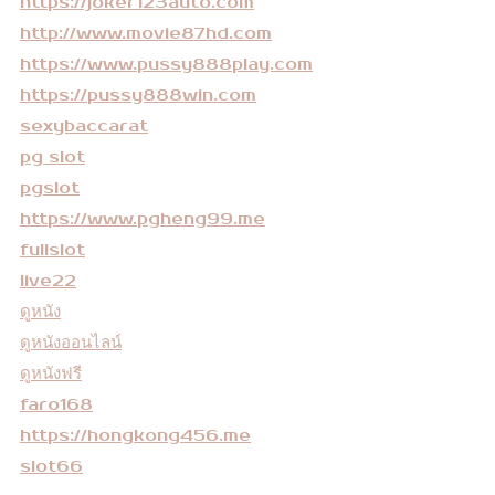
https://joker123auto.com
http://www.movie87hd.com
https://www.pussy888play.com
https://pussy888win.com
sexybaccarat
pg slot
pgslot
https://www.pgheng99.me
fullslot
live22
ดูหนัง
ดูหนังออนไลน์
ดูหนังฟรี
faro168
https://hongkong456.me
slot66