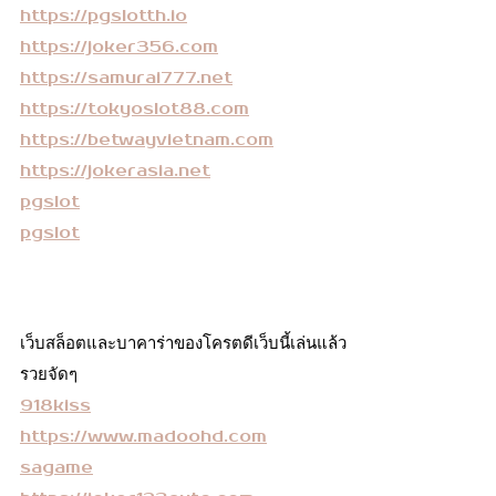
https://pgslotth.io
https://joker356.com
https://samurai777.net
https://tokyoslot88.com
https://betwayvietnam.com
https://jokerasia.net
pgslot
pgslot
เว็บสล็อตและบาคาร่าของโครตดีเว็บนี้เล่นแล้ว
รวยจัดๆ
918kiss
https://www.madoohd.com
sagame