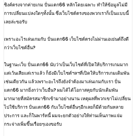
ซิงค์ตรงจากค่ายเกม ปั่นแตก66 หลักโดยเฉพาะ ทำให้ข้อมูลไม่มี
การเปลี่ยนแปลงใดๆทั้งนั้น ซึ่งเว็บไซต์ตรงของพวกเราก็เป็นแบบนี้
เลยล่ะขอรับ
เพราะอะไรเล่นเกมกับ ปั่นแตก66 เว็บไซต์ตรงไม่ผ่านเอเย่นต์ถึงดี
กว่าเว็บไซต์อื่น?
ในฐานะเว็บ ปั่นแตก66 นับว่าเป็นเว็บไซต์ที่เปิดให้บริการเกมมาก
แต่เว้นเสียแต่เราแล้ว ก็ยังมีเว็บไซต์ฯลฯที่เปิดให้บริการเกมเดิมพัน
เช่นเดียวกัน แล้วเพราะอะไรถึงยังจำต้องมาเล่นเกมกับเรา ปั่น
แตก66 มากยิ่งกว่าเว็บอื่น? ผมได้ได้โอกาสคุยกับนักเดิมพัน
มากมายที่สมัครสมาชิกเข้ามาอย่างนาน เหตุผลที่พวกเขาไม่เปลี่ยน
ไปใช้บริการ ปั่นแตก66 กับเว็บไซต์อื่นๆอีกเลยก็มีด้วยกันหลาย
ประการ และก็ในพาร์ทนี้ ผมจะยกตัวอย่างให้ท่านเห็นภาพแจ่ม
กระจ่างเพิ่มขึ้นเรื่อยๆเองขอรับ