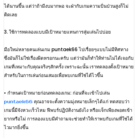
ได้นานขึ้น แต่ว่าถ้ามีงบมากพอ จะฝ่ากับเกมความปั่นป่วนสูงก็ไม่
ติดเลย
3. ใช้การทดลองแบบมีเป้าหมายแทนการสุ่มเล่นไปบ่อย
มือใหม่หลายคนเล่นเกม puntaek66 ไปเรื่อยๆแบบไม่มีทิศทาง
ซึ่งมันก็ไม่ใช่เรื่องผิดหรอกนะครับ แต่ว่ามันก็ทำให้ท่านไม่ได้เจอกับ
เกมที่เหมาะกับคุณจริงๆสักครั้ง เพราะฉะนั้น เราทดลองตั้งเป้าหมาย
สำหรับในการเล่นก่อนเสมอเพื่อพบเกมที่ใช่ได้ไวขึ้น
• กำหนดเป้าหมายก่อนทดลองเกม: ก่อนที่จะเข้าไปเล่น
คุณอาจจะตั้งความมุ่งหมายเล็กๆได้แก่ ทดสอบว่า
puntaek66
เกมนี้มีจังหวะเร็วไหม ฟีพบร์ปฏิบัติงานยังไง หรือแจ็กเพียงพอตเข้า
ยากหรือไม่ การลองแบบมีคำถามจะช่วยทำให้เราพบกับเกมที่ใช่ได้
ไวมากยิ่งขึ้น