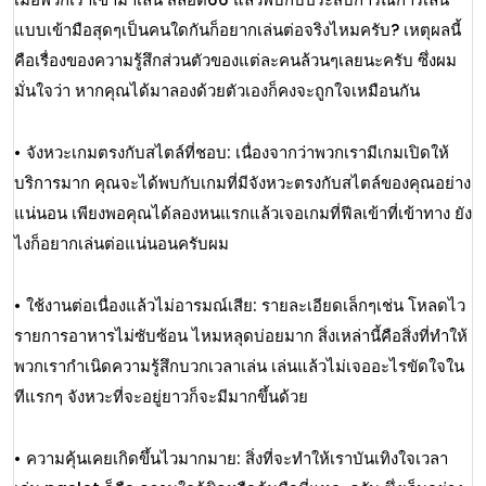
แบบเข้ามือสุดๆเป็นคนใดกันก็อยากเล่นต่อจริงไหมครับ? เหตุผลนี้
คือเรื่องของความรู้สึกส่วนตัวของแต่ละคนล้วนๆเลยนะครับ ซึ่งผม
มั่นใจว่า หากคุณได้มาลองด้วยตัวเองก็คงจะถูกใจเหมือนกัน
• จังหวะเกมตรงกับสไตล์ที่ชอบ: เนื่องจากว่าพวกเรามีเกมเปิดให้
บริการมาก คุณจะได้พบกับเกมที่มีจังหวะตรงกับสไตล์ของคุณอย่าง
แน่นอน เพียงพอคุณได้ลองหนแรกแล้วเจอเกมที่ฟีลเข้าที่เข้าทาง ยัง
ไงก็อยากเล่นต่อแน่นอนครับผม
• ใช้งานต่อเนื่องแล้วไม่อารมณ์เสีย: รายละเอียดเล็กๆเช่น โหลดไว
รายการอาหารไม่ซับซ้อน ไหมหลุดบ่อยมาก สิ่งเหล่านี้คือสิ่งที่ทำให้
พวกเรากำเนิดความรู้สึกบวกเวลาเล่น เล่นแล้วไม่เจออะไรขัดใจใน
ทีแรกๆ จังหวะที่จะอยู่ยาวก็จะมีมากขึ้นด้วย
• ความคุ้นเคยเกิดขึ้นไวมากมาย: สิ่งที่จะทำให้เราบันเทิงใจเวลา