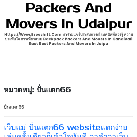
Packers And
Movers In Udaipur
Https://www.ezeeshift.com มาร่วมแชร์ประสบการณ์ เทคนิคที่ควรรู้ ความ
ประทับใจ การเที่ยวแบบ Backpack Packers And Movers In Kandivali
East Best Packers And Movers In Jaipu
หมวดหมู่:
ปั่นแตก66
ปั่นแตก66
เว็บแม่ ปั่นแตก66 websiteแตกง่าย
เล่นครั้งเดียวก็เข้าใจทันที ว่าคำว่าเว็บ