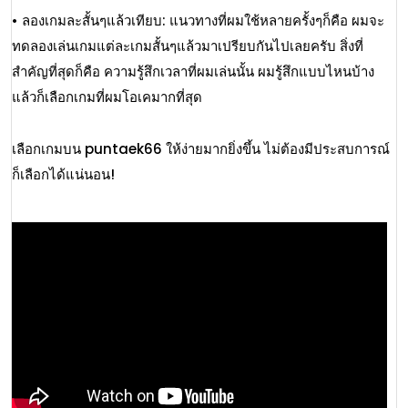
• ลองเกมละสั้นๆแล้วเทียบ: แนวทางที่ผมใช้หลายครั้งๆก็คือ ผมจะ
ทดลองเล่นเกมแต่ละเกมสั้นๆแล้วมาเปรียบกันไปเลยครับ สิ่งที่
สำคัญที่สุดก็คือ ความรู้สึกเวลาที่ผมเล่นนั้น ผมรู้สึกแบบไหนบ้าง
แล้วก็เลือกเกมที่ผมโอเคมากที่สุด
เลือกเกมบน puntaek66 ให้ง่ายมากยิ่งขึ้น ไม่ต้องมีประสบการณ์
ก็เลือกได้แน่นอน!