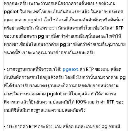
หรอกนะครับ เพราะว่านอกเหนือจากความชื่นชอบของตัวเกม
pgslot ในประเทศไทยจะเป็นอันดับแรกๆแล้ว ในหลายๆประเทศ
เกมจากค่าย pgslot เว็บไซต์ตรงก็เป็นเกมอันดับต้นๆหรือติดท็อป
ทรีอย่างเดียวกัน นั่นเพราะว่า นักพนันจากทั่วโลกเชื่อใจในค่า RTP
ของเกมสล็อตจาก pg มากยิ่งกว่าค่ายเกมอื่นๆนั่นเอง อะไรทำให้
พวกเขาเชื่อมั่นในเกมจากค่าย pg มากยิ่งกว่าค่ายเกมอื่นๆมากมาย
ขนาดนี้? เราจะพาคุณมาหาคำตอบกันเลยนะครับ
• มาตรฐานสากลที่พิจารณาได้:
ค่า RTP ของเกม สล็อต
pgslot
เป็นสิ่งที่ตรวจสอบได้อยู่แล้วครับ โดยยิ่งไปกว่านั้นเกมจากค่าย pg
ที่ได้รับการรับรองมาตรฐานและก็ความปลอดภัยจากหน่วยงาน
ต่างๆในการทดลองเกม pgslot คาสิโนอยู่แล้ว ทำให้สามารถ
พิจารณาแล้วก็ยืนยันความปลอดภัยได้ 100% เลยว่า ค่า RTP ของ
เกมพีจีนั้นมีมาตรฐานและความปลอดภัยจริง
• ประกาศค่า RTP กระจ่าง: เกม สล็อต แต่ละเกมของ pg ชอบมี