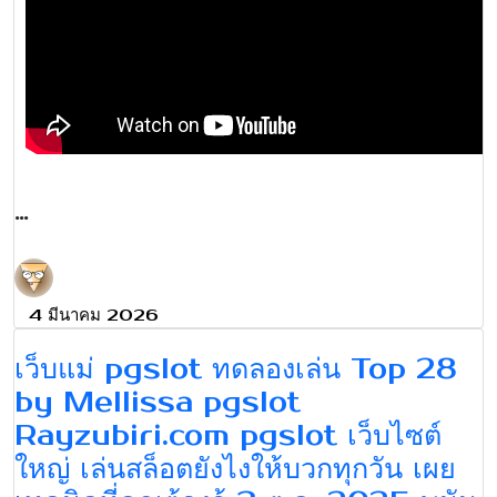
…
4 มีนาคม 2026
เว็บแม่ pgslot ทดลองเล่น Top 28
by Mellissa pgslot
Rayzubiri.com pgslot เว็บไซต์
ใหญ่ เล่นสล็อตยังไงให้บวกทุกวัน เผย