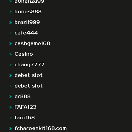
bonanza99
bonus888
brazil999
cafe444
cashgame168
Casino
chang7777
debet slot
debet slot
dr888
FAFA123
faro168
fcharoenkit168.com