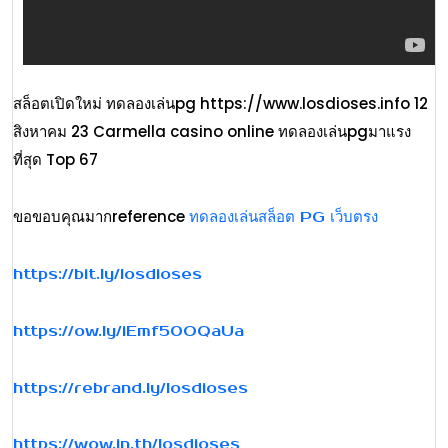
สล็อตเปิดใหม่ ทดลองเล่นpg https://www.losdioses.info 12
สิงหาคม 23 Carmella casino online ทดลองเล่นpgมาแรง
ที่สุด Top 67
ขอขอบคุณมากreference
ทดลองเล่นสล็อต PG เว็บตรง
https://bit.ly/losdioses
https://ow.ly/iEmf50OQaUa
https://rebrand.ly/losdioses
https://wow.in.th/losdioses