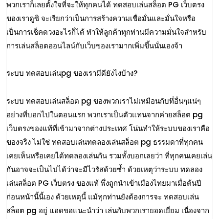
พวกเราก็เลยตั้งใจที่จะให้ทุกคนได้ ทดสอบเล่นสล็อต PG เว็บตรง
ของเราดูซิ จะเรียกว่าเป็นการสร้างความเชื่อมั่นและมั่นใจหรือ
เป็นการเช็คดวงอะไรก็ได้ ทำให้ลูกค้าทุกท่านมีความมั่นใจสำหรับ
การเล่นสล็อตออนไลน์กับเว็บของเรามากเพิ่มขึ้นนั่นเองจ้า
ระบบ ทดสอบเล่นpg ของเรามีดียังไงบ้าง?
ระบบ ทดสอบเล่นสล็อต pg ของพวกเราไม่เหมือนกับที่อื่นๆแน่ๆ
อย่างที่บอกไปในตอนแรก พวกเราเป็นตัวแทนจากค่ายสล็อต pg
เว็บตรงของแท้ที่เข้ามาจากต่างประเทศ โน่นทำให้ระบบของเราคือ
ของจริง ไม่ใช่ ทดสอบเล่นทดลองเล่นสล็อต pg ธรรมดาที่ทุกคน
เคยเห็นหรือเคยได้ทดลองเล่นกัน รวมทั้งบอกเลยว่า ที่ทุกคนเคยเล่น
กันอาจจะเป็นไปได้ว่าจะมีไวรัสด้วยซ้ำ ด้วยเหตุว่าระบบ ทดลอง
เล่นสล็อต PG เว็บตรง ของแท้ พึ่งถูกนำเข้าเมืองไทยมาเมื่อต้นปี
ก่อนหน้านี้นี้เอง ด้วยเหตุนี้ แม้ทุกท่านยังต้องการจะ ทดสอบเล่น
สล็อต pg อยู่ แอดขอแนะนำว่า เล่นกับพวกเรายอดเยี่ยม เนื่องจาก