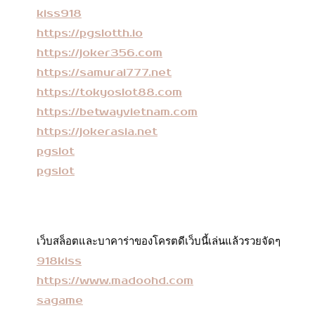
kiss918
https://pgslotth.io
https://joker356.com
https://samurai777.net
https://tokyoslot88.com
https://betwayvietnam.com
https://jokerasia.net
pgslot
pgslot
เว็บสล็อตและบาคาร่าของโครตดีเว็บนี้เล่นแล้วรวยจัดๆ
918kiss
https://www.madoohd.com
sagame