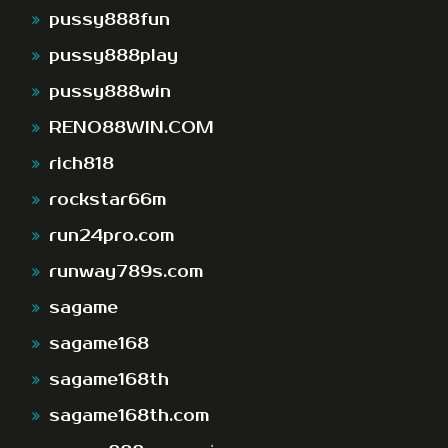
pussy888fun
pussy888play
pussy888win
RENO88WIN.COM
rich818
rockstar66m
run24pro.com
runway789s.com
sagame
sagame168
sagame168th
sagame168th.com