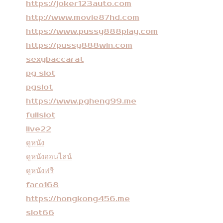
https://joker123auto.com
http://www.movie87hd.com
https://www.pussy888play.com
https://pussy888win.com
sexybaccarat
pg slot
pgslot
https://www.pgheng99.me
fullslot
live22
ดูหนัง
ดูหนังออนไลน์
ดูหนังฟรี
faro168
https://hongkong456.me
slot66