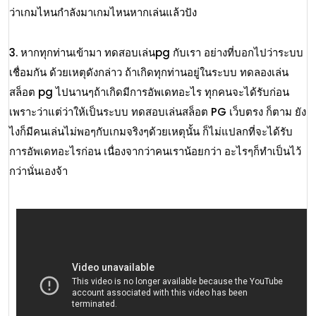
ว่าเกมไหนกำลังมาเกมไหนหากเล่นแล้วปัง
3. หากทุกท่านเข้ามา ทดสอบเล่นpg กับเรา อย่างที่บอกไปว่าระบบ
เชื่อมกัน ด้วยเหตุดังกล่าว ถ้าเกิดทุกท่านอยู่ในระบบ ทดลองเล่น
สล็อต pg ไปนานๆถ้าเกิดมีการอัพเดทอะไร ทุกคนจะได้รับก่อน
เพราะว่าแต่ว่าให้เป็นระบบ ทดสอบเล่นสล็อต PG เว็บตรง ก็ตาม ยัง
ไงก็มีคนเล่นไม่พอๆกับเกมจริงๆด้วยเหตุนั้น ก็ไม่แปลกที่จะได้รับ
การอัพเดทอะไรก่อน เนื่องจากว่าคนเราน้อยกว่า อะไรๆก็ทำเป็นไว้
กว่านั่นเองจ้า