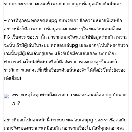
ระบบของเราอย่างแน่แท้ เพราะมาจากฐานข้อมูลเดียวกันนั่นเอง
– การที่ทุกคน ทดลองเล่นpg กับพวกเรา สื่อความหมายพิเศษอีก
อย่างหนึ่งก็คือ เพราะว่าข้อมูลของเกมต่างๆใน ทดสอบเล่นสล็อต
PG เว็บตรง ของเรานั้น มาจากเกมจริงๆและใช้ข้อมูลร่วมกัน เพราะ
ฉะนั้น ถ้ามีผู้เล่นในระบบ ทดสอบเล่นpg เยอะมากๆโน่นก็พอๆกับว่า
เกมนั้นๆมีผู้เล่นเล่นอยู่เยอะ แล้วก็เมื่อมีคนเล่นเยอะ ระบบก็จะ
ทำการสร้างโบนัสพิเศษ หรือก็คืออัตราการแตกจะสูงขึ้นและก็
รางวัลการแตกจะเพิ่มขึ้นเรื่อยๆด้วยนั่นเองจ้า ได้ทั้งยังขึ้นทั้งยังร่อง
เจ๋งเยี่ยม!
เพราะเหตุใดทุกท่านถึงควรจะมา ทดลองเล่นสล็อต pg กับพวก
เรา?
อย่างที่บอกไปก่อนหน้านี้ว่าระบบ ทดสอบเล่นpg ของเราเชื่อต่อกับ
เกมจริงๆของพวกเราเหมือนกัน นอกจากเรื่องโบนัสที่ทุกคนอาจจะ