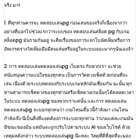
จริง มา!
1. ที่ทุกท่านควรจะ ทดสอบเล่นpg ก่อนเล่นของจริงก็เนื่องจากว่า
อย่างที่บอกไปช่วงแรกว่าระบบของ ทดสอบเล่นสล็อต pg กับเกม
สล็อตpg มันรวมกันอยู่ จะคือเรื่องของการแจกโบนัสเพิ่มหรือการ
อัพเกรดรางวัลเพิ่มเมือมีคนเล่นหรืออยู่ในระบบเยอะมากๆนั่นเองจ้า
2. การ ทดสอบเล่นทดลองเล่นpg เว็บตรง กับพวกเรา จะช่วย
สนับสนุนความแน่ใจของทุกคน เป็นการวัดดวงเช็คด้วยก่อนที่จะ
เล่น เนื่องด้วยระบบทดลองกับระบบเกมหลักมันเชื่อมกัน ฉะนั้น ทุก
ท่านสามารถเช็คดวงของทุกท่านหรือเช็คดวงเกมนั้นๆได้ตลอดเวลา
ในระบบ ทดลองเล่นpg ของพวกเราแค่นั้น และการ ทดลองเล่น
ทดลองเล่นpg จะบอกทุกคนว่า เกมไหนเดี๋ยวนี้กำลังมา เกมไหน
กำลังเจ๊ง นี่เป็นสิ่งที่แอดต้องการจะบอกทุกท่าน ว่าเกมแต่ละเกมมัน
มีขณะของมัน แต่มันจะถูกปรับไปตามระบบ AI ของเว็บไซต์ ด้วย
เหตุผลดังกล่าว ระบบทดลองเล่นpg นี่แหละ วัสดุที่ดีที่สุดที่จะมอง