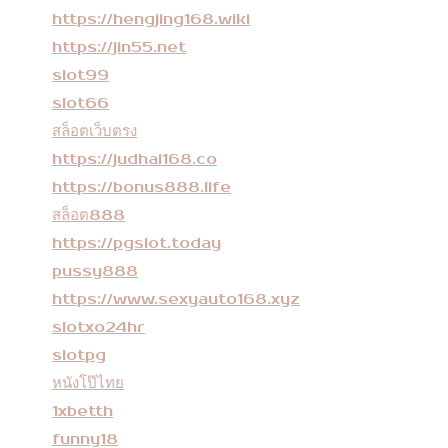
https://hengjing168.wiki
https://jin55.net
slot99
slot66
สล็อตเว็บตรง
https://judhai168.co
https://bonus888.life
สล็อต888
https://pgslot.today
pussy888
https://www.sexyauto168.xyz
slotxo24hr
slotpg
หนังโป๊ไทย
1xbetth
funny18