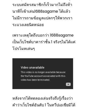
ระบบสมัครสมาชิกก็เร็วมากไม่ถึงห้า
นาทีก็เข้าเล่น1688sagame ได้แล้ว
ไม่มีการถามข้อมูลแปลกๆให้พวกเรา
ระแวงเลยนิดหน่อย
เพราะเหตุใดถึงบอกว่า 1688sagame
เป็นเว็บไซต์บาคาร่าชั้น 1 จริงๆไม่ได้แค่
โปรโมทเล่นๆ
หลังจากได้ทดลองเล่นจริงถึงรู้เรื่องว่า
คำว่าเว็บไซต์อันดับ 1 ในทวีปเอเชียมิได้