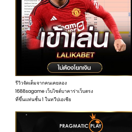
รีวิวจัดเต็มจากคนเคยลอง
1688sagame เว็บไซต์บาคาร่าเว็บตรง
ที่ขึ้นแท่นชั้น 1 ในทวีปเอเชีย