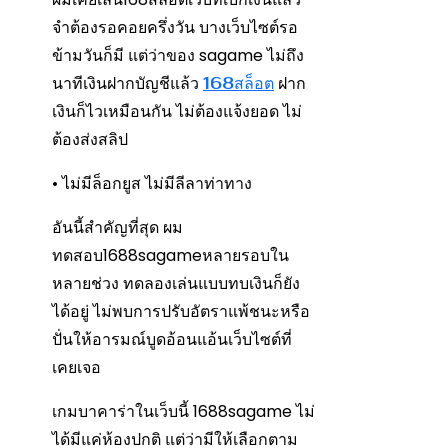
จำต้องรอคอยครึ่งวัน บางเว็บไซต์รอ
ข้ามวันก็มี แต่ว่าของ sagame ไม่ถึง
นาทีเงินฝากบัญชีแล้ว
ฝาก
168สล็อต
เงินก็ไวเหมือนกัน ไม่ต้องแจ้งยอด ไม่
ต้องส่งสลิป
• ไม่มีล็อกยูส ไม่มีลีลาท่าทาง
อันนี้สำคัญที่สุด ผม
ทดสอบ1688sagameหลายรอบใน
หลายช่วง ทดลองเล่นแบบทบเงินก็ยัง
ได้อยู่ ไม่พบการปรับอัตราแพ้ชนะหรือ
ปั่นให้อารมณ์บูดอ้อนแอ้นเว็บไซต์ที่
เคยเจอ
เกมบาคาร่าในเว็บนี้ 1688sagame ไม่
ได้มีแค่ห้องปกติ แต่ว่ามีให้เลือกตาม