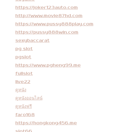
1.3
by
https://joker123auto.com
M
Ma
http://www.movie87hd.com
sa
https://www.pussy888play.com
llor
https://pussy888win.com
ga
y
sexybaccarat
me
sa
pg slot
168
ga
pgslot
เล่น
https://www.pgheng99.me
me
fullslot
ได้
168
live22
24
th.
ดูหนัง
ชม.
ดูหนังออนไลน์
fun
ดูหนังฟรี
ไม่มี
2
faro168
เบื่อ
MA
https://hongkong456.me
To
R
slot66