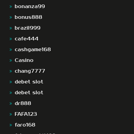
bonanza99
bonus888
brazil999
cafe444
cashgame168
Casino
chang7777
debet slot
debet slot
dr888
FAFA123
faro168