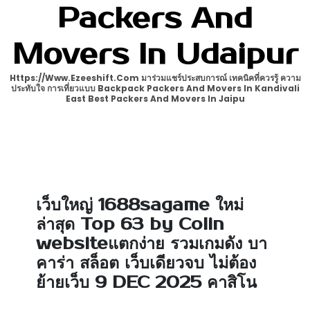
Packers And
Movers In Udaipur
Https://www.ezeeshift.com มาร่วมแชร์ประสบการณ์ เทคนิคที่ควรรู้ ความ
ประทับใจ การเที่ยวแบบ Backpack Packers And Movers In Kandivali
East Best Packers And Movers In Jaipu
เว็บใหญ่ 1688sagame ใหม่
ล่าสุด Top 63 by Colin
websiteแตกง่าย รวมเกมดัง บา
คาร่า สล็อต เว็บเดียวจบ ไม่ต้อง
ย้ายเว็บ 9 DEC 2025 คาสิโน