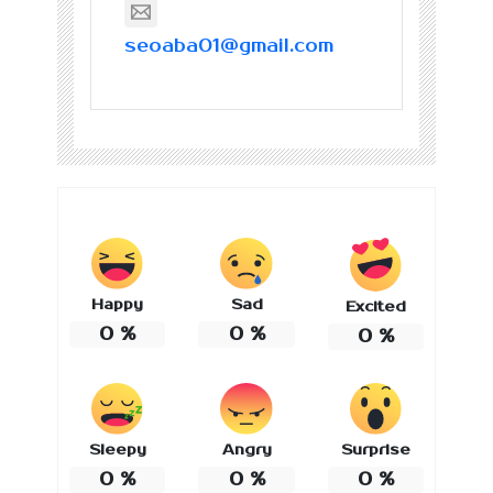
seoaba01@gmail.com
Happy
Sad
Excited
0
%
0
%
0
%
Sleepy
Angry
Surprise
0
%
0
%
0
%