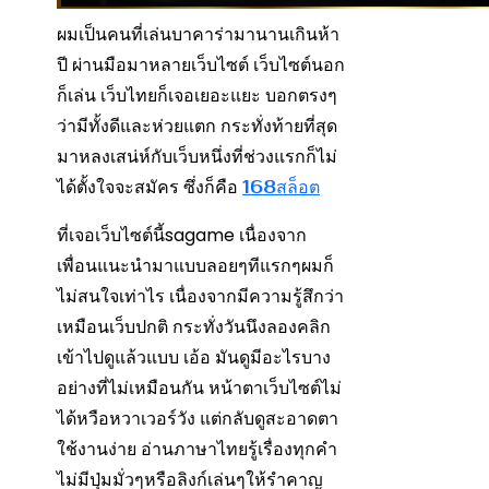
ผมเป็นคนที่เล่นบาคาร่ามานานเกินห้า
ปี ผ่านมือมาหลายเว็บไซต์ เว็บไซต์นอก
ก็เล่น เว็บไทยก็เจอเยอะแยะ บอกตรงๆ
ว่ามีทั้งดีและห่วยแตก กระทั่งท้ายที่สุด
มาหลงเสน่ห์กับเว็บหนึ่งที่ช่วงแรกก็ไม่
ได้ตั้งใจจะสมัคร ซึ่งก็คือ
168สล็อต
ที่เจอเว็บไซต์นี้sagame เนื่องจาก
เพื่อนแนะนำมาแบบลอยๆทีแรกๆผมก็
ไม่สนใจเท่าไร เนื่องจากมีความรู้สึกว่า
เหมือนเว็บปกติ กระทั่งวันนึงลองคลิก
เข้าไปดูแล้วแบบ เอ้อ มันดูมีอะไรบาง
อย่างที่ไม่เหมือนกัน หน้าตาเว็บไซต์ไม่
ได้หวือหวาเวอร์วัง แต่กลับดูสะอาดตา
ใช้งานง่าย อ่านภาษาไทยรู้เรื่องทุกคำ
ไม่มีปุ่มมั่วๆหรือลิงก์เล่นๆให้รำคาญ