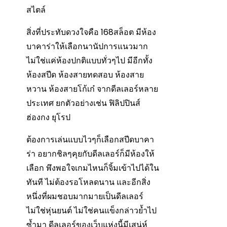
สไตล์
สิ่งที่ประทับดวงใจคือ 168สล็อต มีห้อง
บาคาร่าให้เลือกนานัปการแนวมาก
ไม่ใช่แค่ห้องปกติแบบทั่วๆไป มีอีกทั้ง
ห้องสปีด ห้องสายทดสอบ ห้องสาย
หวาน ห้องสายโก้เก๋ จากดีลเลอร์หลาย
ประเทศ ยกตัวอย่างเช่น ฟิลิปปินส์
ฮ่องกง ยุโรป
ต้องการเล่นแบบไวๆก็เลือกสปีดบาคา
ร่า อยากชิลๆคุยกับดีลเลอร์ก็มีห้องให้
เลือก พึงพอใจเกมไหนก็จิ้มเข้าไปได้ใน
ทันที ไม่ต้องรอโหลดนาน และอีกสิ่ง
หนึ่งที่ผมชอบมากมายเป็นดีลเลอร์
ไม่ใช่หุ่นยนต์ ไม่ใช่คนแข็งกล่าวย้ำไป
ซ้ำมา ดีลเลอร์ของเว็บแห่งนี้มีเสน่ห์