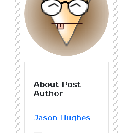
About Post
Author
Jason Hughes