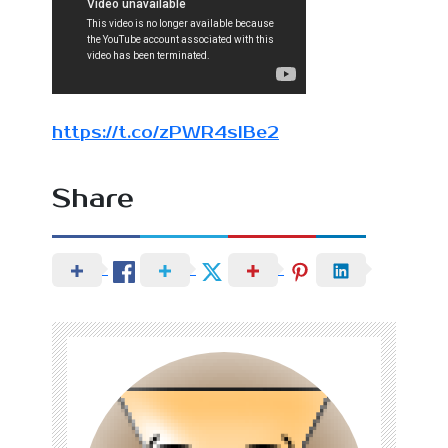
https://t.co/zPWR4slBe2
Share