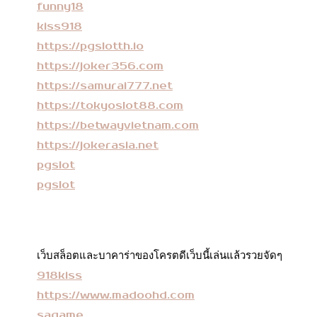
funny18
ฝาก
ino
kiss918
-
onl
https://pgslotth.io
ถอน
https://joker356.com
ine
https://samurai777.net
ได้
เว็บ
https://tokyoslot88.com
ไม่
ให
https://betwayvietnam.com
จำกั
https://jokerasia.net
ญ่
pgslot
ดกา
เคร
pgslot
รันตี
ดิต
ยอด
ฟรี
ผู้
To
เว็บสล็อตและบาคาร่าของโครตดีเว็บนี้เล่นแล้วรวยจัดๆ
เล่น
p
918kiss
กว่า
https://www.madoohd.com
12
sagame