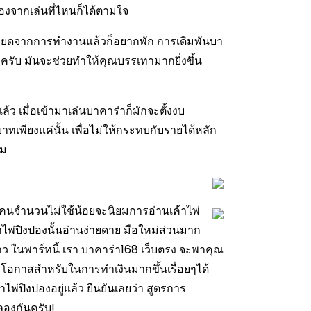
งจากเล่นที่ไหนก็ได้ตามใจ
เครียดจากการทำงานแล้วก็อยากพัก การเดิมพันบา
ับ มันจะช่วยทำให้คุณบรรเทามากยิ่งขึ้น
ล้ว เมื่อเข้ามาเล่นบาคาร่าก็มักจะตั้งงบ
ทเพียงแค่นั้น เพื่อไม่ให้กระทบกับรายได้หลัก
ผม
ผู้คนจำนวนไม่ใช้น้อยจะนิยมการอ่านเค้าไพ่
้าไพ่ปิงปองนั้นอ่านง่ายดาย มือใหม่ส่วนมาก
ล่าว ในพาร์ทนี้ เรา บาคาร่า168 เว็บตรง จะพาคุณ
มีโอกาสสำหรับในการทำเงินมากขึ้นเรื่อยๆได้
าไพ่ปิงปองอยู่แล้ว ยืนยันเลยว่า สูตรการ
องกันครับ!