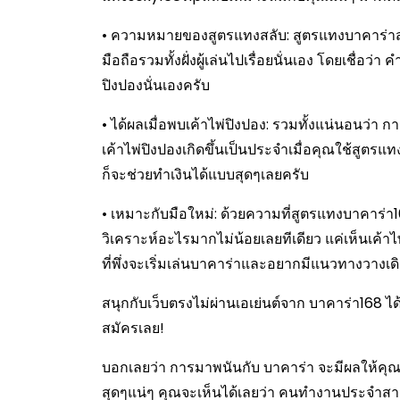
• ความหมายของสูตรแทงสลับ: สูตรแทงบาคาร่าสลับ
มือถือรวมทั้งฝั่งผู้เล่นไปเรื่อยนั่นเอง โดยเชื
ปิงปองนั่นเองครับ
• ได้ผลเมื่อพบเค้าไพ่ปิงปอง: รวมทั้งแน่นอนว่า ก
เค้าไพ่ปิงปองเกิดขึ้นเป็นประจำเมื่อคุณใช้สูตรแท
ก็จะช่วยทำเงินได้แบบสุดๆเลยครับ
• เหมาะกับมือใหม่: ด้วยความที่สูตรแทงบาคาร่า16
วิเคราะห์อะไรมากไม่น้อยเลยทีเดียว แค่เห็นเค้าไ
ที่พึ่งจะเริ่มเล่นบาคาร่าและอยากมีแนวทางวางเดิม
สนุกกับเว็บตรงไม่ผ่านเอเย่นต์จาก บาคาร่า168 ได
สมัครเลย!
บอกเลยว่า การมาพนันกับ บาคาร่า จะมีผลให้คุณ
สุดๆแน่ๆ คุณจะเห็นได้เลยว่า คนทำงานประจำสา