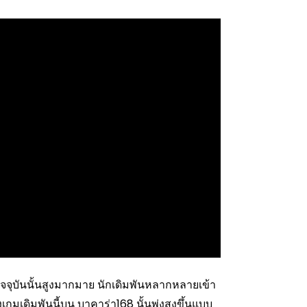
จุบันนั้นสูงมากมาย นักเดิมพันหลากหลายเข้า
เดิมพันนี้บน บาคาร่า168 นั้นพุ่งสูงขึ้นแบบ