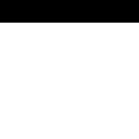
Skip
to
content