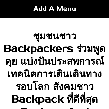
Add A Menu
ชุมชนชาว
Backpackers ร่วมพูด
คุย แบ่งปันประสพการณ์
เทคนิคการเดินเดินทาง
รอบโลก สังคมชาว
Backpack ที่ดีที่สุด