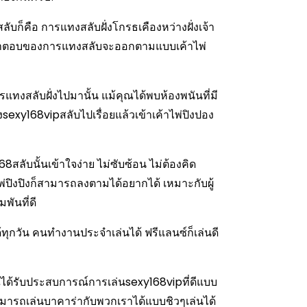
ก็คือ การแทงสลับฝั่งโกรธเคืองหว่างฝั่งเจ้า
่อว่า คำตอบของการแทงสลับจะออกตามแบบเค้าไพ่
ารแทงสลับฝั่งไปมานั้น แม้คุณได้พบห้องพนันที่มี
งsexy168vipสลับไปเรื่อยแล้วเข้าเค้าไพ่ปิงปอง
8สลับนั้นเข้าใจง่าย ไม่ซับซ้อน ไม่ต้องคิด
พ่ปิงปิงก็สามารถลงตามได้อยากได้ เหมาะกับผู้
พันที่ดี
้ทุกวัน คนทำงานประจำเล่นได้ ฟรีแลนซ์ก็เล่นดี
ได้รับประสบการณ์การเล่นsexy168vipที่ดีแบบ
มารถเล่นบาคาร่ากับพวกเราได้แบบชิวๆเล่นได้